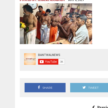
ಆಗಸ್ಟ್ 9ರಂದು ಹಿಂಜಾವೇ ವಿಟ್ಲ ತಾಲೂಕು ಆಶ್ರಯದಲ್ಲಿ ವಾಹನ
SHARE
TWEET
Previ