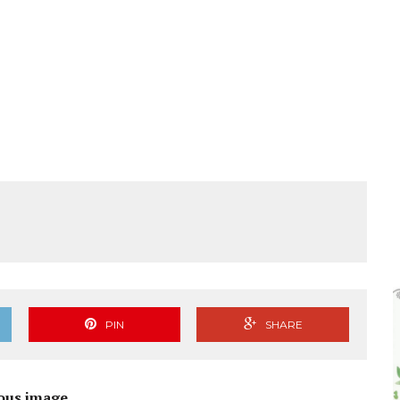
 ಜಾಥಾ, ಕಲ್ಲಡ್ಕದಲ್ಲಿ ಸಭೆ – DETAILS
PIN
SHARE
ous image