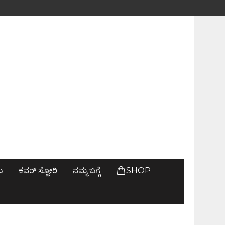
ು
ಕವರ್ ಸ್ಟೋರಿ
ನಮ್ಮ ಬಗ್ಗೆ
SHOP