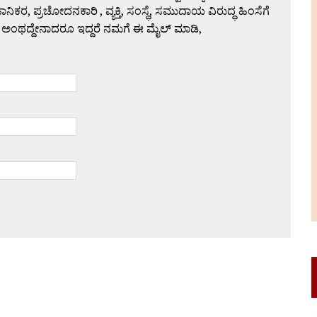
 ಪ್ರಚೋದನಕಾರಿ , ವ್ಯಕ್ತಿ, ಸಂಸ್ಥೆ, ಸಮುದಾಯ ವಿರುದ್ಧ ಹಿಂಸೆಗೆ
 ಅಂಥದ್ದೇನಾದರೂ ಇದ್ದರೆ ನಮಗೆ ಈ ಮೈಲ್ ಮಾಡಿ,