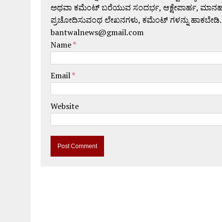
ಅಥವಾ ಕಮೆಂಟ್ ಬರೆಯುವ ಸಂದರ್ಭ, ಆಕ್ಷೇಪಾರ್ಹ, ಮಾನಹಾನಿಕರ,
ಪ್ರಚೋದಿಸುವಂಥ ಲೇಖನಗಳು, ಕಮೆಂಟ್ ಗಳನ್ನು ಹಾಕಬೇಡಿ.
bantwalnews@gmail.com
Name
*
Email
*
Website
A
l
t
e
r