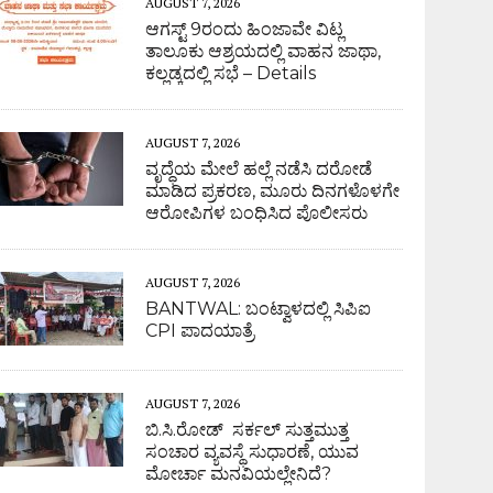
AUGUST 7, 2026
ಆಗಸ್ಟ್ 9ರಂದು ಹಿಂಜಾವೇ ವಿಟ್ಲ
ತಾಲೂಕು ಆಶ್ರಯದಲ್ಲಿ ವಾಹನ ಜಾಥಾ,
ಕಲ್ಲಡ್ಕದಲ್ಲಿ ಸಭೆ – Details
AUGUST 7, 2026
ವೃದ್ಧೆಯ ಮೇಲೆ ಹಲ್ಲೆ ನಡೆಸಿ ದರೋಡೆ
ಮಾಡಿದ ಪ್ರಕರಣ, ಮೂರು ದಿನಗಳೊಳಗೇ
ಆರೋಪಿಗಳ ಬಂಧಿಸಿದ ಪೊಲೀಸರು
AUGUST 7, 2026
BANTWAL: ಬಂಟ್ವಾಳದಲ್ಲಿ ಸಿಪಿಐ
CPI ಪಾದಯಾತ್ರೆ
AUGUST 7, 2026
ಬಿ.ಸಿ.ರೋಡ್ ಸರ್ಕಲ್ ಸುತ್ತಮುತ್ತ
ಸಂಚಾರ ವ್ಯವಸ್ಥೆ ಸುಧಾರಣೆ, ಯುವ
ಮೋರ್ಚಾ ಮನವಿಯಲ್ಲೇನಿದೆ?