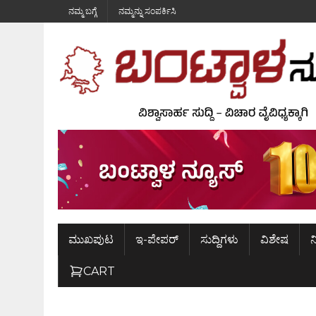
ನಮ್ಮ ಬಗ್ಗೆ
ನಮ್ಮನ್ನು ಸಂಪರ್ಕಿಸಿ
ಮುಖಪುಟ
ಇ-ಪೇಪರ್
ಸುದ್ದಿಗಳು
ವಿಶೇಷ
ನ
CART