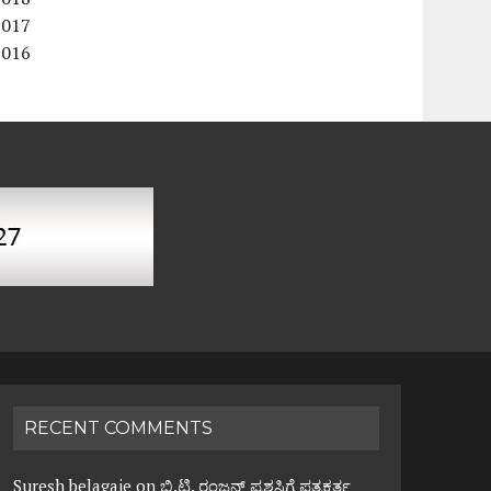
2017
2016
RECENT COMMENTS
Suresh belagaje
on
ಬಿ.ಟಿ. ರಂಜನ್ ಪ್ರಶಸ್ತಿಗೆ ಪತ್ರಕರ್ತ