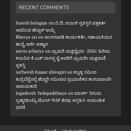
RECENT COMMENTS
Suresh belagaje
on
ಬಿ.ಟಿ. ರಂಜನ್ ಪ್ರಶಸ್ತಿಗೆ ಪತ್ರಕರ್ತ
ಅರವಿಂದ ಹೆಬ್ಬಾರ್ ಆಯ್ಕೆ
Bhavya rai
on
ಅಂಗನವಾಡಿ ಕಾರ್ಯಕರ್ತೆ, ಸಹಾಯಕಿಯರ
ಹುದ್ದೆ, ಅರ್ಜಿ ಆಹ್ವಾನ
navin acharya
on
ಭ್ರಾಮರಿ ಯಕ್ಷವೈಭವ -2026: ಹಿರಿಯ
ಕಲಾವಿದ ಕೆ.ಎಚ್ ದಾಸಪ್ಪ ರೈ ಅವರಿಗೆ ಭ್ರಾಮರೀ ಯಕ್ಷಮಣಿ
ಪ್ರಶಸ್ತಿ
satheesh kumar shivagiri
on
ಕಲ್ಲಡ್ಕ ಸಮೀಪ
ಕುದ್ರೆಬೆಟ್ಟಿನಲ್ಲಿ ಹೆದ್ದಾರಿ ಸಮೀಪದ ಪ್ರಯಾಣಿಕರ ತಂಗುದಾಣವೇ
ಅಪಾಯಕಾರಿ
Jagadeesh Yadapadithaya
on
ಮಾರ್ಚ್ 3ರಂದು
ಬ್ರಹ್ಮರಕೂಟ್ಲು ಟೋಲ್ ಗೇಟ್ ತೆರವು ಆಗ್ರಹಿಸಿ ಸಾಮೂಹಿಕ
ಧರಣಿ
ನಮ್ಮ ಬಗ್ಗೆ
ನಮ್ಮನ್ನು ಸಂಪರ್ಕಿಸಿ