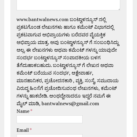
www.bantwalnews.com ಬಂಟ್ವಾಳನ್ಯೂಸ್ ನಲ್ಲಿ
ಪ್ರಕಟಗೊಂಡ ಲೇಖನಗಳು ಹಾಗೂ ಕಮೆಂಟ್ ವಿಭಾಗದಲ್ಲಿ
ಪ್ರಕಟವಾಗುವ ಅಭಿಪ್ರಾಯಗಳು ಬರೆದವರ ವೈಯಕ್ತಿಕ
ಅಭಿಪ್ರಾಯ ಮಾತ್ರ. ಅವು ಬಂಟ್ವಾಳನ್ಯೂಸ್ ಗೆ ಸಂಬಂಧಿಸಿದ್ದು
ಅಲ್ಲ. ಈ ಲೇಖನಗಳು ಅಥವಾ ಕಮೆಂಟ್ ಗಳನ್ನು ಯಾವುದೇ
ಸಂದರ್ಭ ಬಂಟ್ವಾಳನ್ಯೂಸ್ ಸಂಪಾದಕೀಯ ಬಳಗ
ತೆಗೆದುಹಾಕಬಹುದು. ಬಂಟ್ವಾಳನ್ಯೂಸ್ ಗೆ ಲೇಖನ ಅಥವಾ
ಕಮೆಂಟ್ ಬರೆಯುವ ಸಂದರ್ಭ, ಆಕ್ಷೇಪಾರ್ಹ,
ಮಾನಹಾನಿಕರ, ಪ್ರಚೋದನಕಾರಿ , ವ್ಯಕ್ತಿ, ಸಂಸ್ಥೆ, ಸಮುದಾಯ
ವಿರುದ್ಧ ಹಿಂಸೆಗೆ ಪ್ರಚೋದಿಸುವಂಥ ಲೇಖನಗಳು, ಕಮೆಂಟ್
ಗಳನ್ನು ಹಾಕಬೇಡಿ. ಅಂಥದ್ದೇನಾದರೂ ಇದ್ದರೆ ನಮಗೆ ಈ
ಮೈಲ್ ಮಾಡಿ, bantwalnews@gmail.com
Name
*
Email
*