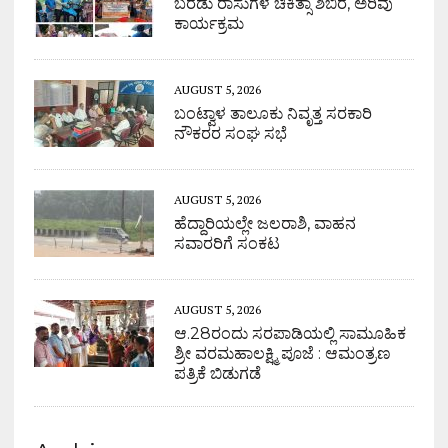
ಬರಡು ರಾಸುಗಳ ಚಿಕಿತ್ಸಾ ಶಿಬಿರ, ಅರಿವು
ಕಾರ್ಯಕ್ರಮ
AUGUST 5, 2026
ಬಂಟ್ವಾಳ ತಾಲೂಕು ನಿವೃತ್ತ ಸರಕಾರಿ
ನೌಕರರ ಸಂಘ ಸಭೆ
AUGUST 5, 2026
ಹೆದ್ದಾರಿಯಲ್ಲೇ ಜಲರಾಶಿ, ವಾಹನ
ಸವಾರರಿಗೆ ಸಂಕಟ
AUGUST 5, 2026
ಆ.28ರಂದು ಸರಪಾಡಿಯಲ್ಲಿ ಸಾಮೂಹಿಕ
ಶ್ರೀ ವರಮಹಾಲಕ್ಷ್ಮಿ ಪೂಜೆ : ಆಮಂತ್ರಣ
ಪತ್ರಿಕೆ ಬಿಡುಗಡೆ