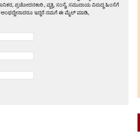
 ಪ್ರಚೋದನಕಾರಿ , ವ್ಯಕ್ತಿ, ಸಂಸ್ಥೆ, ಸಮುದಾಯ ವಿರುದ್ಧ ಹಿಂಸೆಗೆ
 ಅಂಥದ್ದೇನಾದರೂ ಇದ್ದರೆ ನಮಗೆ ಈ ಮೈಲ್ ಮಾಡಿ,