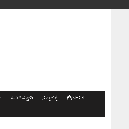
ು
ಕವರ್ ಸ್ಟೋರಿ
ನಮ್ಮ ಬಗ್ಗೆ
SHOP