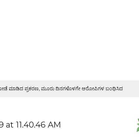
ಿ ದರೋಡೆ ಮಾಡಿದ ಪ್ರಕರಣ, ಮೂರು ದಿನಗಳೊಳಗೇ ಆರೋಪಿಗಳ ಬಂಧಿಸಿದ
ರಣೆ, ಯುವ ಮೋರ್ಚಾ ಮನವಿಯಲ್ಲೇನಿದೆ?
at 11.40.46 AM
ಜೇಶ್ ನಾಯ್ಕ್ ಸಾಂತ್ವನ