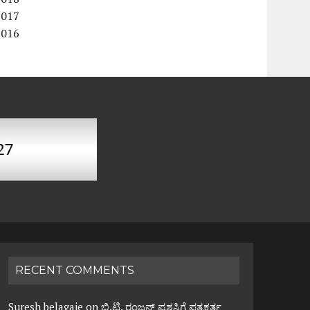
2017
2016
RECENT COMMENTS
Suresh belagaje
on
ಬಿ.ಟಿ. ರಂಜನ್ ಪ್ರಶಸ್ತಿಗೆ ಪತ್ರಕರ್ತ