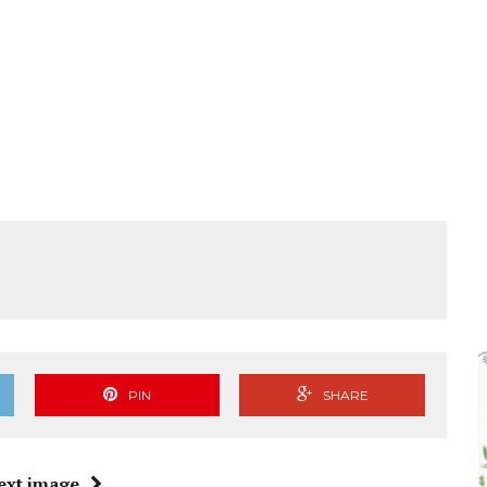
 ಜಾಥಾ, ಕಲ್ಲಡ್ಕದಲ್ಲಿ ಸಭೆ – DETAILS
PIN
SHARE
ext image