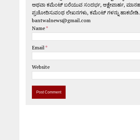
ಅಥವಾ ಕಮೆಂಟ್ ಬರೆಯುವ ಸಂದರ್ಭ, ಆಕ್ಷೇಪಾರ್ಹ, ಮಾನಹಾನಿಕರ,
ಪ್ರಚೋದಿಸುವಂಥ ಲೇಖನಗಳು, ಕಮೆಂಟ್ ಗಳನ್ನು ಹಾಕಬೇಡಿ.
bantwalnews@gmail.com
Name
*
Email
*
Website
A
l
t
e
r