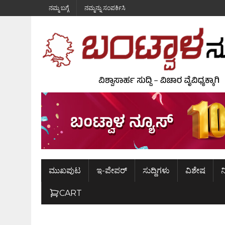
ನಮ್ಮ ಬಗ್ಗೆ
ನಮ್ಮನ್ನು ಸಂಪರ್ಕಿಸಿ
ಮುಖಪುಟ
ಇ-ಪೇಪರ್
ಸುದ್ದಿಗಳು
ವಿಶೇಷ
ನ
CART