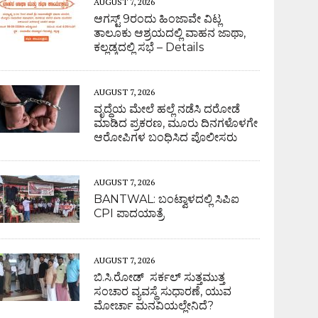
AUGUST 7, 2026
ಆಗಸ್ಟ್ 9ರಂದು ಹಿಂಜಾವೇ ವಿಟ್ಲ
ತಾಲೂಕು ಆಶ್ರಯದಲ್ಲಿ ವಾಹನ ಜಾಥಾ,
ಕಲ್ಲಡ್ಕದಲ್ಲಿ ಸಭೆ – Details
AUGUST 7, 2026
ವೃದ್ಧೆಯ ಮೇಲೆ ಹಲ್ಲೆ ನಡೆಸಿ ದರೋಡೆ
ಮಾಡಿದ ಪ್ರಕರಣ, ಮೂರು ದಿನಗಳೊಳಗೇ
ಆರೋಪಿಗಳ ಬಂಧಿಸಿದ ಪೊಲೀಸರು
AUGUST 7, 2026
BANTWAL: ಬಂಟ್ವಾಳದಲ್ಲಿ ಸಿಪಿಐ
CPI ಪಾದಯಾತ್ರೆ
AUGUST 7, 2026
ಬಿ.ಸಿ.ರೋಡ್ ಸರ್ಕಲ್ ಸುತ್ತಮುತ್ತ
ಸಂಚಾರ ವ್ಯವಸ್ಥೆ ಸುಧಾರಣೆ, ಯುವ
ಮೋರ್ಚಾ ಮನವಿಯಲ್ಲೇನಿದೆ?