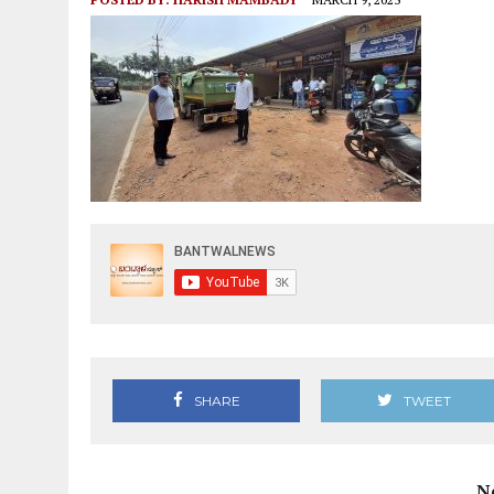
ಆಗಸ್ಟ್ 9ರಂದು ಹಿಂಜಾವೇ ವಿಟ್ಲ ತಾಲೂಕು ಆಶ್ರಯದಲ್ಲಿ ವಾಹನ
SHARE
TWEET
N