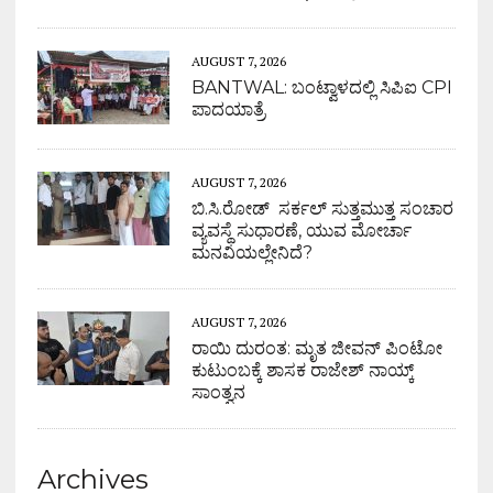
AUGUST 7, 2026
BANTWAL: ಬಂಟ್ವಾಳದಲ್ಲಿ ಸಿಪಿಐ CPI
ಪಾದಯಾತ್ರೆ
AUGUST 7, 2026
ಬಿ.ಸಿ.ರೋಡ್ ಸರ್ಕಲ್ ಸುತ್ತಮುತ್ತ ಸಂಚಾರ
ವ್ಯವಸ್ಥೆ ಸುಧಾರಣೆ, ಯುವ ಮೋರ್ಚಾ
ಮನವಿಯಲ್ಲೇನಿದೆ?
AUGUST 7, 2026
ರಾಯಿ ದುರಂತ: ಮೃತ ಜೀವನ್ ಪಿಂಟೋ
ಕುಟುಂಬಕ್ಕೆ ಶಾಸಕ ರಾಜೇಶ್ ನಾಯ್ಕ್
ಸಾಂತ್ವನ
Archives