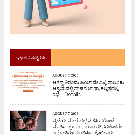
ಇತ್ತೀಚಿನ ಸುದ್ದಿಗಳು
AUGUST 7, 2026
ಆಗಸ್ಟ್ 9ರಂದು ಹಿಂಜಾವೇ ವಿಟ್ಲ ತಾಲೂಕು
ಆಶ್ರಯದಲ್ಲಿ ವಾಹನ ಜಾಥಾ, ಕಲ್ಲಡ್ಕದಲ್ಲಿ
ಸಭೆ – Details
AUGUST 7, 2026
ವೃದ್ಧೆಯ ಮೇಲೆ ಹಲ್ಲೆ ನಡೆಸಿ ದರೋಡೆ
ಮಾಡಿದ ಪ್ರಕರಣ, ಮೂರು ದಿನಗಳೊಳಗೇ
ಆರೋಪಿಗಳ ಬಂಧಿಸಿದ ಪೊಲೀಸರು