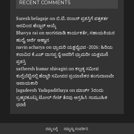
RECENT COMMENTS
Suresh belagaje
on
ಬಿ.ಟಿ. ರಂಜನ್ ಪ್ರಶಸ್ತಿಗೆ ಪತ್ರಕರ್ತ
ಅರವಿಂದ ಹೆಬ್ಬಾರ್ ಆಯ್ಕೆ
Bhavya rai
on
ಅಂಗನವಾಡಿ ಕಾರ್ಯಕರ್ತೆ, ಸಹಾಯಕಿಯರ
ಹುದ್ದೆ, ಅರ್ಜಿ ಆಹ್ವಾನ
navin acharya
on
ಭ್ರಾಮರಿ ಯಕ್ಷವೈಭವ -2026: ಹಿರಿಯ
ಕಲಾವಿದ ಕೆ.ಎಚ್ ದಾಸಪ್ಪ ರೈ ಅವರಿಗೆ ಭ್ರಾಮರೀ ಯಕ್ಷಮಣಿ
ಪ್ರಶಸ್ತಿ
satheesh kumar shivagiri
on
ಕಲ್ಲಡ್ಕ ಸಮೀಪ
ಕುದ್ರೆಬೆಟ್ಟಿನಲ್ಲಿ ಹೆದ್ದಾರಿ ಸಮೀಪದ ಪ್ರಯಾಣಿಕರ ತಂಗುದಾಣವೇ
ಅಪಾಯಕಾರಿ
Jagadeesh Yadapadithaya
on
ಮಾರ್ಚ್ 3ರಂದು
ಬ್ರಹ್ಮರಕೂಟ್ಲು ಟೋಲ್ ಗೇಟ್ ತೆರವು ಆಗ್ರಹಿಸಿ ಸಾಮೂಹಿಕ
ಧರಣಿ
ನಮ್ಮ ಬಗ್ಗೆ
ನಮ್ಮನ್ನು ಸಂಪರ್ಕಿಸಿ