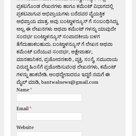
ಪ್ರಕಟಗೊಂಡ ಲೇಖನಗಳು ಹಾಗೂ ಕಮೆಂಟ್ ವಿಭಾಗದಲ್ಲಿ
ಪ್ರಕಟವಾಗುವ ಅಭಿಪ್ರಾಯಗಳು ಬರೆದವರ ವೈಯಕ್ತಿಕ
ಅಭಿಪ್ರಾಯ ಮಾತ್ರ. ಅವು ಬಂಟ್ವಾಳನ್ಯೂಸ್ ಗೆ ಸಂಬಂಧಿಸಿದ್ದು
ಅಲ್ಲ. ಈ ಲೇಖನಗಳು ಅಥವಾ ಕಮೆಂಟ್ ಗಳನ್ನು ಯಾವುದೇ
ಸಂದರ್ಭ ಬಂಟ್ವಾಳನ್ಯೂಸ್ ಸಂಪಾದಕೀಯ ಬಳಗ
ತೆಗೆದುಹಾಕಬಹುದು. ಬಂಟ್ವಾಳನ್ಯೂಸ್ ಗೆ ಲೇಖನ ಅಥವಾ
ಕಮೆಂಟ್ ಬರೆಯುವ ಸಂದರ್ಭ, ಆಕ್ಷೇಪಾರ್ಹ,
ಮಾನಹಾನಿಕರ, ಪ್ರಚೋದನಕಾರಿ , ವ್ಯಕ್ತಿ, ಸಂಸ್ಥೆ, ಸಮುದಾಯ
ವಿರುದ್ಧ ಹಿಂಸೆಗೆ ಪ್ರಚೋದಿಸುವಂಥ ಲೇಖನಗಳು, ಕಮೆಂಟ್
ಗಳನ್ನು ಹಾಕಬೇಡಿ. ಅಂಥದ್ದೇನಾದರೂ ಇದ್ದರೆ ನಮಗೆ ಈ
ಮೈಲ್ ಮಾಡಿ, bantwalnews@gmail.com
Name
*
Email
*
Website