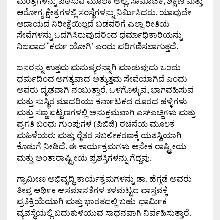
ಮಂತ್ರಗಳನ್ನು ಪಠಿಸುವ ಮೂಲಕ ಅಲ್ಲ, ಸಾಮಾಜಿಕ, ಶಿಕ್ಷಣ ಮತ್ತು
ಆರೋಗ್ಯ ಕ್ಷೇತ್ರಗಳಲ್ಲಿ ಸಂಸ್ಥೆಗಳನ್ನು ನಿರ್ಮಿಸಿದರು. ಯಾವುದೇ
ಆದಾಯದ ನಿರೀಕ್ಷೆಯಿಲ್ಲದೆ ಬಡವರಿಗೆ ಎಲ್ಲಾ ರೀತಿಯ
ಸೇವೆಗಳನ್ನು ಒದಗಿಸಿರುವುದರಿಂದ ಧರ್ಮಾಧಿಕಾರಿಯನ್ನು
ನಿಜವಾದ ‘ಕರ್ಮ ಯೋಗಿ’ ಎಂದು ಪರಿಗಣಿಸಲಾಗುತ್ತದೆ.
ಜನರನ್ನು ಉತ್ತಮ ಮನುಷ್ಯರನ್ನಾಗಿ ಮಾಡುವುದು ಒಂದು
ಧರ್ಮದಿಂದ ಅಗತ್ಯವಾದ ಅತ್ಯುತ್ತಮ ಸೇವೆಯಾಗಿದೆ ಎಂದು
ಅವರು ದೃಢವಾಗಿ ನಂಬುತ್ತಾರೆ. ಒಳಗೊಳ್ಳುವ, ಭಾಗವಹಿಸುವ
ಮತ್ತು ಸುಸ್ಥಿರ ಮಾದರಿಯು ಕರ್ನಾಟಕದ ದೂರದ ಹಳ್ಳಿಗಳು
ಮತ್ತು ಸಣ್ಣ ಪಟ್ಟಣಗಳಲ್ಲಿ ಅನುಕ್ರಮವಾಗಿ ಎಸ್ಎಚ್ಜಿಗಳು ಮತ್ತು
ಪ್ರಗತಿ ಬಂಧು ಗುಂಪುಗಳ (ಪಿಬಿಜಿ) ರಚನೆಯ ಮೂಲಕ
ಮಹಿಳೆಯರು ಮತ್ತು ರೈತರ ಸಬಲೀಕರಣಕ್ಕೆ ಯಶಸ್ವಿಯಾಗಿ
ಕೊಡುಗೆ ನೀಡಿದೆ. ಈ ಕಾರ್ಯಕ್ರಮಗಳು ಅನೇಕ ರಾಷ್ಟ್ರೀಯ
ಮತ್ತು ಅಂತಾರಾಷ್ಟ್ರೀಯ ಪ್ರಶಸ್ತಿಗಳನ್ನು ಗೆದ್ದವು.
ಗ್ರಾಮೀಣ ಅಭಿವೃದ್ಧಿ ಕಾರ್ಯಕ್ರಮಗಳನ್ನು ಡಾ. ಹೆಗ್ಗಡೆ ಅವರು
ತೀವ್ರ ಆರ್ಥಿಕ ಅಸಮಾನತೆಗಳ ತಳಮಟ್ಟದ ವಾಸ್ತವಕ್ಕೆ
ಪ್ರತಿಕ್ರಿಯೆಯಾಗಿ ಮತ್ತು ಭಾರತದಲ್ಲಿ ಬಹು-ಧಾರ್ಮಿಕ
ವ್ಯವಸ್ಥೆಯಲ್ಲಿ ಬದುಕುಳಿಯುವ ಸಾಧನವಾಗಿ ನಿರ್ವಹಿಸುತ್ತಾರೆ.