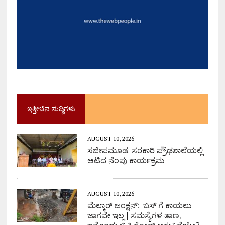
ಇತ್ತೀಚಿನ ಸುದ್ದಿಗಳು
AUGUST 10, 2026
ಸಜೀಪಮೂಡ: ಸರಕಾರಿ ಪ್ರೌಢಶಾಲೆಯಲ್ಲಿ
ಆಟಿದ ನೆಂಪು ಕಾರ್ಯಕ್ರಮ
AUGUST 10, 2026
ಮೆಲ್ಕಾರ್ ಜಂಕ್ಷನ್: ಬಸ್ ಗೆ ಕಾಯಲು
ಜಾಗವೇ ಇಲ್ಲ | ಸಮಸ್ಯೆಗಳ ತಾಣ,