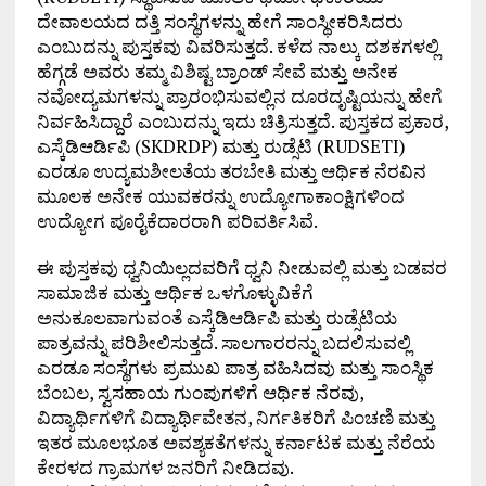
ದೇವಾಲಯದ ದತ್ತಿ ಸಂಸ್ಥೆಗಳನ್ನು ಹೇಗೆ ಸಾಂಸ್ಥೀಕರಿಸಿದರು
ಎಂಬುದನ್ನು ಪುಸ್ತಕವು ವಿವರಿಸುತ್ತದೆ. ಕಳೆದ ನಾಲ್ಕು ದಶಕಗಳಲ್ಲಿ
ಹೆಗ್ಗಡೆ ಅವರು ತಮ್ಮ ವಿಶಿಷ್ಟ ಬ್ರಾಂಡ್ ಸೇವೆ ಮತ್ತು ಅನೇಕ
ನವೋದ್ಯಮಗಳನ್ನು ಪ್ರಾರಂಭಿಸುವಲ್ಲಿನ ದೂರದೃಷ್ಟಿಯನ್ನು ಹೇಗೆ
ನಿರ್ವಹಿಸಿದ್ದಾರೆ ಎಂಬುದನ್ನು ಇದು ಚಿತ್ರಿಸುತ್ತದೆ. ಪುಸ್ತಕದ ಪ್ರಕಾರ,
ಎಸ್ಕೆಡಿಆರ್ಡಿಪಿ (SKDRDP) ಮತ್ತು ರುಡ್ಸೆಟಿ (RUDSETI)
ಎರಡೂ ಉದ್ಯಮಶೀಲತೆಯ ತರಬೇತಿ ಮತ್ತು ಆರ್ಥಿಕ ನೆರವಿನ
ಮೂಲಕ ಅನೇಕ ಯುವಕರನ್ನು ಉದ್ಯೋಗಾಕಾಂಕ್ಷಿಗಳಿಂದ
ಉದ್ಯೋಗ ಪೂರೈಕೆದಾರರಾಗಿ ಪರಿವರ್ತಿಸಿವೆ.
ಈ ಪುಸ್ತಕವು ಧ್ವನಿಯಿಲ್ಲದವರಿಗೆ ಧ್ವನಿ ನೀಡುವಲ್ಲಿ ಮತ್ತು ಬಡವರ
ಸಾಮಾಜಿಕ ಮತ್ತು ಆರ್ಥಿಕ ಒಳಗೊಳ್ಳುವಿಕೆಗೆ
ಅನುಕೂಲವಾಗುವಂತೆ ಎಸ್ಕೆಡಿಆರ್ಡಿಪಿ ಮತ್ತು ರುಡ್ಸೆಟಿಯ
ಪಾತ್ರವನ್ನು ಪರಿಶೀಲಿಸುತ್ತದೆ. ಸಾಲಗಾರರನ್ನು ಬದಲಿಸುವಲ್ಲಿ
ಎರಡೂ ಸಂಸ್ಥೆಗಳು ಪ್ರಮುಖ ಪಾತ್ರ ವಹಿಸಿದವು ಮತ್ತು ಸಾಂಸ್ಥಿಕ
ಬೆಂಬಲ, ಸ್ವಸಹಾಯ ಗುಂಪುಗಳಿಗೆ ಆರ್ಥಿಕ ನೆರವು,
ವಿದ್ಯಾರ್ಥಿಗಳಿಗೆ ವಿದ್ಯಾರ್ಥಿವೇತನ, ನಿರ್ಗತಿಕರಿಗೆ ಪಿಂಚಣಿ ಮತ್ತು
ಇತರ ಮೂಲಭೂತ ಅವಶ್ಯಕತೆಗಳನ್ನು ಕರ್ನಾಟಕ ಮತ್ತು ನೆರೆಯ
ಕೇರಳದ ಗ್ರಾಮಗಳ ಜನರಿಗೆ ನೀಡಿದವು.