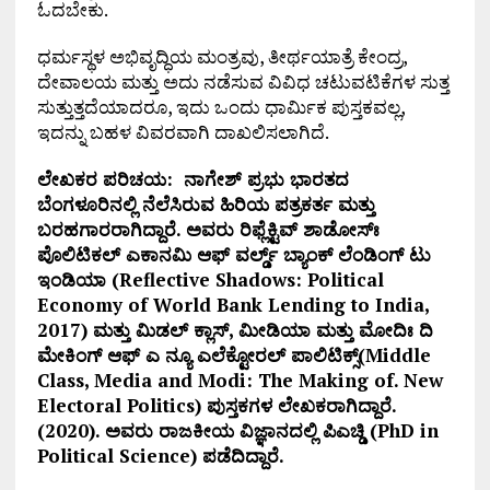
ಓದಬೇಕು.
ಧರ್ಮಸ್ಥಳ ಅಭಿವೃದ್ಧಿಯ ಮಂತ್ರವು, ತೀರ್ಥಯಾತ್ರೆ ಕೇಂದ್ರ,
ದೇವಾಲಯ ಮತ್ತು ಅದು ನಡೆಸುವ ವಿವಿಧ ಚಟುವಟಿಕೆಗಳ ಸುತ್ತ
ಸುತ್ತುತ್ತದೆಯಾದರೂ, ಇದು ಒಂದು ಧಾರ್ಮಿಕ ಪುಸ್ತಕವಲ್ಲ,
ಇದನ್ನು ಬಹಳ ವಿವರವಾಗಿ ದಾಖಲಿಸಲಾಗಿದೆ.
ಲೇಖಕರ ಪರಿಚಯ: ನಾಗೇಶ್ ಪ್ರಭು ಭಾರತದ
ಬೆಂಗಳೂರಿನಲ್ಲಿ ನೆಲೆಸಿರುವ ಹಿರಿಯ ಪತ್ರಕರ್ತ ಮತ್ತು
ಬರಹಗಾರರಾಗಿದ್ದಾರೆ. ಅವರು ರಿಫ್ಲೆಕ್ಟಿವ್ ಶಾಡೋಸ್ಃ
ಪೊಲಿಟಿಕಲ್ ಎಕಾನಮಿ ಆಫ್ ವರ್ಲ್ಡ್ ಬ್ಯಾಂಕ್ ಲೆಂಡಿಂಗ್ ಟು
ಇಂಡಿಯಾ (Reflective Shadows: Political
Economy of World Bank Lending to India,
2017) ಮತ್ತು ಮಿಡಲ್ ಕ್ಲಾಸ್, ಮೀಡಿಯಾ ಮತ್ತು ಮೋದಿಃ ದಿ
ಮೇಕಿಂಗ್ ಆಫ್ ಎ ನ್ಯೂ ಎಲೆಕ್ಟೋರಲ್ ಪಾಲಿಟಿಕ್ಸ್(Middle
Class, Media and Modi: The Making of. New
Electoral Politics) ಪುಸ್ತಕಗಳ ಲೇಖಕರಾಗಿದ್ದಾರೆ.
(2020). ಅವರು ರಾಜಕೀಯ ವಿಜ್ಞಾನದಲ್ಲಿ ಪಿಎಚ್ಡಿ (PhD in
Political Science) ಪಡೆದಿದ್ದಾರೆ.