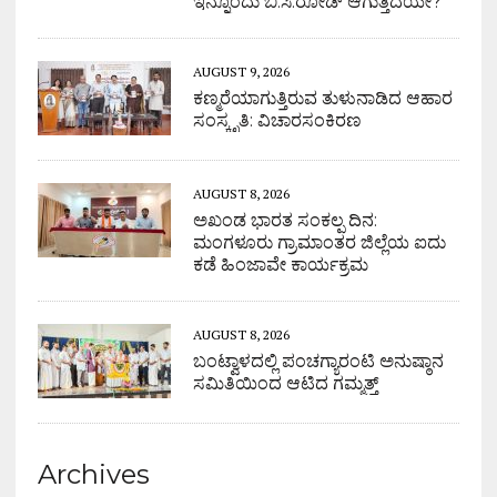
ಇನ್ನೊಂದು ಬಿ.ಸಿ.ರೋಡ್ ಆಗುತ್ತಿದೆಯೇ?
AUGUST 9, 2026
ಕಣ್ಮರೆಯಾಗುತ್ತಿರುವ ತುಳುನಾಡಿದ ಆಹಾರ
ಸಂಸ್ಕೃತಿ: ವಿಚಾರಸಂಕಿರಣ
AUGUST 8, 2026
ಅಖಂಡ ಭಾರತ ಸಂಕಲ್ಪ ದಿನ:
ಮಂಗಳೂರು ಗ್ರಾಮಾಂತರ ಜಿಲ್ಲೆಯ ಐದು
ಕಡೆ ಹಿಂಜಾವೇ ಕಾರ್ಯಕ್ರಮ
AUGUST 8, 2026
ಬಂಟ್ವಾಳದಲ್ಲಿ ಪಂಚಗ್ಯಾರಂಟಿ ಅನುಷ್ಠಾನ
ಸಮಿತಿಯಿಂದ ಆಟಿದ ಗಮ್ಮತ್ತ್
Archives