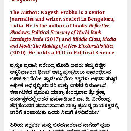
The Author: Nagesh Prabhu is a senior
journalist and writer, settled in Bengaluru,
India. He is the author of books
Reflective
Shadows: Political Economy of World Bank
Lendingto India
(2017) and
Middle Class, Media
and Modi: The Making of a New ElectoralPolitics
(2020). He holds a PhD in Political Science.
ಪ್ರಸ್ತುತ ಪ್ರಧಾನಿ ನರೇಂದ್ರ ಮೋದಿ ಅವರು ತಮ್ಮ ನೆಚ್ಚಿನ
ಆತ್ಮನಿರ್ಭಾರದ ಥೀಮ್ ಅನ್ನು ಪ್ರಸ್ತಾಪಿಸಲು ಪ್ರಾರಂಭಿಸುವ
ಬಹಳ ಹಿಂದೆಯೇ, ಸ್ವಾವಲಂಬನೆಯ ತತ್ವಗಳು ಅಥವಾ ಸುಸ್ಥಿರ
ಆರ್ಥಿಕ ಅಭಿವೃದ್ಧಿ ಮಾದರಿ ಮತ್ತು ಬಡತನ ನಿರ್ಮೂಲನೆ
ಕರ್ನಾಟಕದ ಪ್ರಮುಖ ಯಾತ್ರಾ ಕೇಂದ್ರವಾದ ಶ್ರೀ ಕ್ಷೇತ್ರ
ಧರ್ಮಸ್ಥಳದಲ್ಲಿ ಅದರ ಧರ್ಮಾಧಿಕಾರಿ ಡಾ. ಡಿ. ವೀರೇಂದ್ರ
ಹೆಗ್ಗಡೆಯವರ ಸಮಾನತಾವಾದಿ ಮತ್ತು ಪ್ರಬುದ್ಧ ನಾಯಕತ್ವದಲ್ಲಿ
ಜಾರಿಗೆ ತರಲಾಯಿತು ಎಂದು ನಿಮಗೆ ತಿಳಿದಿದೆಯೇ?
ಹಿರಿಯ ಪತ್ರಕರ್ತ ಮತ್ತು ಬರಹಗಾರರಾದ ನಾಗೇಶ್ ಪ್ರಭು