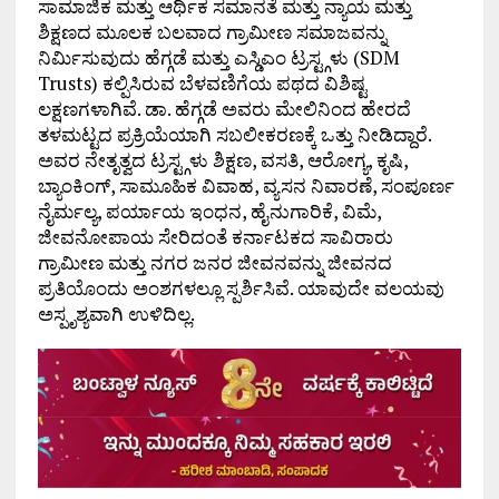
ಸಾಮಾಜಿಕ ಮತ್ತು ಆರ್ಥಿಕ ಸಮಾನತೆ ಮತ್ತು ನ್ಯಾಯ ಮತ್ತು
ಶಿಕ್ಷಣದ ಮೂಲಕ ಬಲವಾದ ಗ್ರಾಮೀಣ ಸಮಾಜವನ್ನು
ನಿರ್ಮಿಸುವುದು ಹೆಗ್ಗಡೆ ಮತ್ತು ಎಸ್ಡಿಎಂ ಟ್ರಸ್ಟ್ಗಳು (SDM
Trusts) ಕಲ್ಪಿಸಿರುವ ಬೆಳವಣಿಗೆಯ ಪಥದ ವಿಶಿಷ್ಟ
ಲಕ್ಷಣಗಳಾಗಿವೆ. ಡಾ. ಹೆಗ್ಗಡೆ ಅವರು ಮೇಲಿನಿಂದ ಹೇರದೆ
ತಳಮಟ್ಟದ ಪ್ರಕ್ರಿಯೆಯಾಗಿ ಸಬಲೀಕರಣಕ್ಕೆ ಒತ್ತು ನೀಡಿದ್ದಾರೆ.
ಅವರ ನೇತೃತ್ವದ ಟ್ರಸ್ಟ್ಗಳು ಶಿಕ್ಷಣ, ವಸತಿ, ಆರೋಗ್ಯ, ಕೃಷಿ,
ಬ್ಯಾಂಕಿಂಗ್, ಸಾಮೂಹಿಕ ವಿವಾಹ, ವ್ಯಸನ ನಿವಾರಣೆ, ಸಂಪೂರ್ಣ
ನೈರ್ಮಲ್ಯ, ಪರ್ಯಾಯ ಇಂಧನ, ಹೈನುಗಾರಿಕೆ, ವಿಮೆ,
ಜೀವನೋಪಾಯ ಸೇರಿದಂತೆ ಕರ್ನಾಟಕದ ಸಾವಿರಾರು
ಗ್ರಾಮೀಣ ಮತ್ತು ನಗರ ಜನರ ಜೀವನವನ್ನು ಜೀವನದ
ಪ್ರತಿಯೊಂದು ಅಂಶಗಳಲ್ಲೂ ಸ್ಪರ್ಶಿಸಿವೆ. ಯಾವುದೇ ವಲಯವು
ಅಸ್ಪೃಶ್ಯವಾಗಿ ಉಳಿದಿಲ್ಲ.