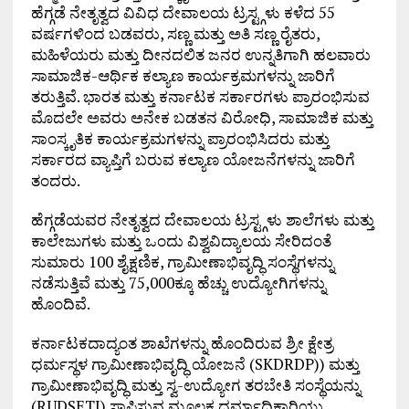
ಹೆಗ್ಗಡೆ ನೇತೃತ್ವದ ವಿವಿಧ ದೇವಾಲಯ ಟ್ರಸ್ಟ್ಗಳು ಕಳೆದ 55
ವರ್ಷಗಳಿಂದ ಬಡವರು, ಸಣ್ಣ ಮತ್ತು ಅತಿ ಸಣ್ಣ ರೈತರು,
ಮಹಿಳೆಯರು ಮತ್ತು ದೀನದಲಿತ ಜನರ ಉನ್ನತಿಗಾಗಿ ಹಲವಾರು
ಸಾಮಾಜಿಕ-ಆರ್ಥಿಕ ಕಲ್ಯಾಣ ಕಾರ್ಯಕ್ರಮಗಳನ್ನು ಜಾರಿಗೆ
ತರುತ್ತಿವೆ. ಭಾರತ ಮತ್ತು ಕರ್ನಾಟಕ ಸರ್ಕಾರಗಳು ಪ್ರಾರಂಭಿಸುವ
ಮೊದಲೇ ಅವರು ಅನೇಕ ಬಡತನ ವಿರೋಧಿ, ಸಾಮಾಜಿಕ ಮತ್ತು
ಸಾಂಸ್ಕೃತಿಕ ಕಾರ್ಯಕ್ರಮಗಳನ್ನು ಪ್ರಾರಂಭಿಸಿದರು ಮತ್ತು
ಸರ್ಕಾರದ ವ್ಯಾಪ್ತಿಗೆ ಬರುವ ಕಲ್ಯಾಣ ಯೋಜನೆಗಳನ್ನು ಜಾರಿಗೆ
ತಂದರು.
ಹೆಗ್ಗಡೆಯವರ ನೇತೃತ್ವದ ದೇವಾಲಯ ಟ್ರಸ್ಟ್ಗಳು ಶಾಲೆಗಳು ಮತ್ತು
ಕಾಲೇಜುಗಳು ಮತ್ತು ಒಂದು ವಿಶ್ವವಿದ್ಯಾಲಯ ಸೇರಿದಂತೆ
ಸುಮಾರು 100 ಶೈಕ್ಷಣಿಕ, ಗ್ರಾಮೀಣಾಭಿವೃದ್ಧಿ ಸಂಸ್ಥೆಗಳನ್ನು
ನಡೆಸುತ್ತಿವೆ ಮತ್ತು 75,000ಕ್ಕೂ ಹೆಚ್ಚು ಉದ್ಯೋಗಿಗಳನ್ನು
ಹೊಂದಿವೆ.
ಕರ್ನಾಟಕದಾದ್ಯಂತ ಶಾಖೆಗಳನ್ನು ಹೊಂದಿರುವ ಶ್ರೀ ಕ್ಷೇತ್ರ
ಧರ್ಮಸ್ಥಳ ಗ್ರಾಮೀಣಾಭಿವೃದ್ಧಿ ಯೋಜನೆ (SKDRDP)) ಮತ್ತು
ಗ್ರಾಮೀಣಾಭಿವೃದ್ಧಿ ಮತ್ತು ಸ್ವ-ಉದ್ಯೋಗ ತರಬೇತಿ ಸಂಸ್ಥೆಯನ್ನು
(RUDSETI) ಸ್ಥಾಪಿಸುವ ಮೂಲಕ ಧರ್ಮಾಧಿಕಾರಿಯು