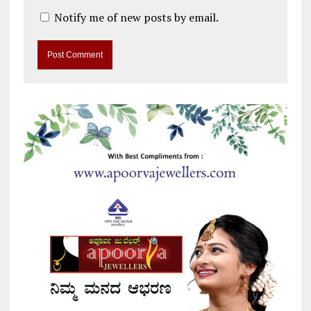
Notify me of new posts by email.
A
l
t
e
r
n
a
t
i
v
e
: