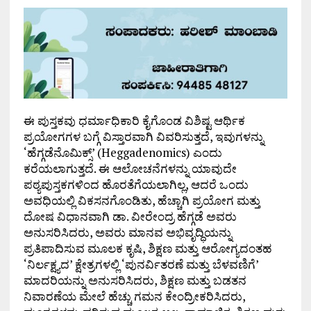
ಈ ಪುಸ್ತಕವು ಧರ್ಮಾಧಿಕಾರಿ ಕೈಗೊಂಡ ವಿಶಿಷ್ಟ ಆರ್ಥಿಕ
ಪ್ರಯೋಗಗಳ ಬಗ್ಗೆ ವಿಸ್ತಾರವಾಗಿ ವಿವರಿಸುತ್ತದೆ, ಇವುಗಳನ್ನು
‘ಹೆಗ್ಗಡೆನೊಮಿಕ್ಸ್’ (Heggadenomics) ಎಂದು
ಕರೆಯಲಾಗುತ್ತದೆ. ಈ ಆಲೋಚನೆಗಳನ್ನು ಯಾವುದೇ
ಪಠ್ಯಪುಸ್ತಕಗಳಿಂದ ಹೊರತೆಗೆಯಲಾಗಿಲ್ಲ, ಆದರೆ ಒಂದು
ಅವಧಿಯಲ್ಲಿ ವಿಕಸನಗೊಂಡಿತು, ಹೆಚ್ಚಾಗಿ ಪ್ರಯೋಗ ಮತ್ತು
ದೋಷ ವಿಧಾನವಾಗಿ ಡಾ. ವೀರೇಂದ್ರ ಹೆಗ್ಗಡೆ ಅವರು
ಅನುಸರಿಸಿದರು, ಅವರು ಮಾನವ ಅಭಿವೃದ್ಧಿಯನ್ನು
ಪ್ರತಿಪಾದಿಸುವ ಮೂಲಕ ಕೃಷಿ, ಶಿಕ್ಷಣ ಮತ್ತು ಆರೋಗ್ಯದಂತಹ
‘ನಿರ್ಲಕ್ಷ್ಯದ’ ಕ್ಷೇತ್ರಗಳಲ್ಲಿ ‘ಪುನರ್ವಿತರಣೆ ಮತ್ತು ಬೆಳವಣಿಗೆ’
ಮಾದರಿಯನ್ನು ಅನುಸರಿಸಿದರು, ಶಿಕ್ಷಣ ಮತ್ತು ಬಡತನ
ನಿವಾರಣೆಯ ಮೇಲೆ ಹೆಚ್ಚು ಗಮನ ಕೇಂದ್ರೀಕರಿಸಿದರು,