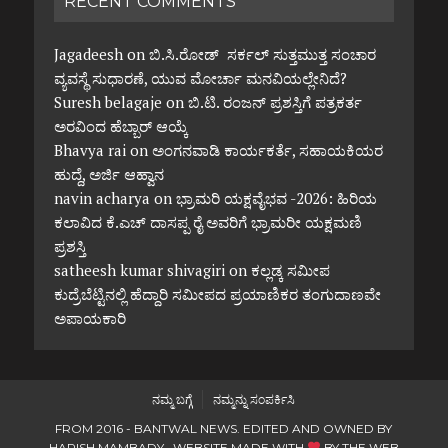
RECENT COMMENTS
Jagadeesh
on
ಬಿ.ಸಿ.ರೋಡ್ ಸರ್ಕಲ್ ಸುತ್ತಮುತ್ತ ಸಂಚಾರ
ವ್ಯವಸ್ಥೆ ಸುಧಾರಣೆ, ಯುವ ಮೋರ್ಚಾ ಮನವಿಯಲ್ಲೇನಿದೆ?
Suresh belagaje
on
ಬಿ.ಟಿ. ರಂಜನ್ ಪ್ರಶಸ್ತಿಗೆ ಪತ್ರಕರ್ತ
ಅರವಿಂದ ಹೆಬ್ಬಾರ್ ಆಯ್ಕೆ
Bhavya rai
on
ಅಂಗನವಾಡಿ ಕಾರ್ಯಕರ್ತೆ, ಸಹಾಯಕಿಯರ
ಹುದ್ದೆ, ಅರ್ಜಿ ಆಹ್ವಾನ
navin acharya
on
ಭ್ರಾಮರಿ ಯಕ್ಷವೈಭವ -2026: ಹಿರಿಯ
ಕಲಾವಿದ ಕೆ.ಎಚ್ ದಾಸಪ್ಪ ರೈ ಅವರಿಗೆ ಭ್ರಾಮರೀ ಯಕ್ಷಮಣಿ
ಪ್ರಶಸ್ತಿ
satheesh kumar shivagiri
on
ಕಲ್ಲಡ್ಕ ಸಮೀಪ
ಕುದ್ರೆಬೆಟ್ಟಿನಲ್ಲಿ ಹೆದ್ದಾರಿ ಸಮೀಪದ ಪ್ರಯಾಣಿಕರ ತಂಗುದಾಣವೇ
ಅಪಾಯಕಾರಿ
ನಮ್ಮ ಬಗ್ಗೆ
ನಮ್ಮನ್ನು ಸಂಪರ್ಕಿಸಿ
FROM 2016 - BANTWAL NEWS. EDITED AND OWNED BY
HARISH MAMBADY. WEBSITE MADE WITH
BY
THE WEB