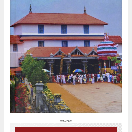
ಜಾಹೀರಾತು