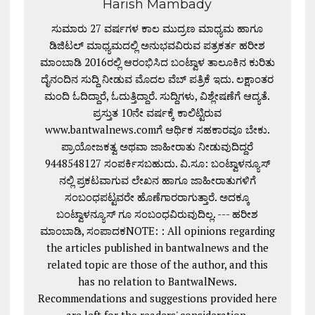
Harish Mambady
ಸುಮಾರು 27 ವರ್ಷಗಳ ಕಾಲ ಮುದ್ರಣ ಮಾಧ್ಯಮ ಹಾಗೂ
ಡಿಜಿಟಲ್ ಮಾಧ್ಯಮದಲ್ಲಿ ಅನುಭವವಿರುವ ಪತ್ರಕರ್ತ ಹರೀಶ
ಮಾಂಬಾಡಿ 2016ರಲ್ಲಿ ಆರಂಭಿಸಿದ ಬಂಟ್ವಾಳ ತಾಲೂಕಿನ ಕುರಿತು
ದೈನಂದಿನ ಸುದ್ದಿ ನೀಡುವ ಮೊದಲ ವೆಬ್ ಪತ್ರಿಕೆ ಇದು. ಲಕ್ಷಾಂತರ
ಮಂದಿ ಓದಿದ್ದಾರೆ, ಓದುತ್ತಿದ್ದಾರೆ. ಸುದ್ದಿಗಳು, ವಿಶ್ಲೇಷಣೆಗೆ ಆದ್ಯತೆ.
ಪ್ರಸ್ತುತ 10ನೇ ವರ್ಷಕ್ಕೆ ಕಾಲಿಟ್ಟಿರುವ
www.bantwalnews.comಗೆ ಆರ್ಥಿಕ ಸಹಕಾರವೂ ಬೇಕು.
ಪ್ರಾಯೋಜಕತ್ವ ಅಥವಾ ಜಾಹೀರಾತು ನೀಡುವುದಿದ್ದರೆ
9448548127 ಸಂಪರ್ಕಿಸಬಹುದು. ವಿ.ಸೂ: ಬಂಟ್ವಾಳನ್ಯೂಸ್
ನಲ್ಲಿ ಪ್ರಕಟವಾಗುವ ಲೇಖನ ಹಾಗೂ ಜಾಹೀರಾತುಗಳಿಗೆ
ಸಂಬಂಧಪಟ್ಟವರೇ ಹೊಣೆಗಾರರಾಗುತ್ತಾರೆ. ಅದಕ್ಕೂ
ಬಂಟ್ವಾಳನ್ಯೂಸ್ ಗೂ ಸಂಬಂಧವಿರುವುದಿಲ್ಲ. --- ಹರೀಶ
ಮಾಂಬಾಡಿ, ಸಂಪಾದಕNOTE: : All opinions regarding
the articles published in bantwalnews and the
related topic are those of the author, and this
has no relation to BantwalNews.
Recommendations and suggestions provided here
are left for the readers' consideration.