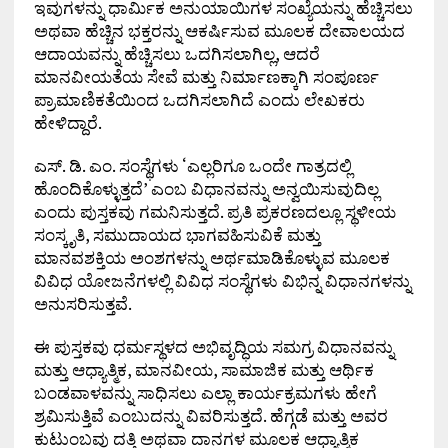
ಇವುಗಳನ್ನು ಧಾರ್ಮಿಕ ಅನುಯಾಯಿಗಳ ಸಂಖ್ಯೆಯನ್ನು ಹೆಚ್ಚಿಸಲು
ಅಥವಾ ಹೆಚ್ಚಿನ ಭಕ್ತರನ್ನು ಆಕರ್ಷಿಸುವ ಮೂಲಕ ದೇವಾಲಯದ
ಆದಾಯವನ್ನು ಹೆಚ್ಚಿಸಲು ಒದಗಿಸಲಾಗಿಲ್ಲ, ಆದರೆ
ಮಾನವೀಯತೆಯ ಸೇವೆ ಮತ್ತು ನಿರ್ಮಾಣಕ್ಕಾಗಿ ಸಂಪೂರ್ಣ
ಪ್ರಾಮಾಣಿಕತೆಯಿಂದ ಒದಗಿಸಲಾಗಿದೆ ಎಂದು ಲೇಖಕರು
ಹೇಳಿದ್ದಾರೆ.
ಎಸ್. ಡಿ. ಎಂ. ಸಂಸ್ಥೆಗಳು ‘ಎಲ್ಲರಿಗೂ ಒಂದೇ ಗಾತ್ರದಲ್ಲಿ
ಹೊಂದಿಕೊಳ್ಳುತ್ತದೆ’ ಎಂಬ ವಿಧಾನವನ್ನು ಅನ್ವಯಿಸುವುದಿಲ್ಲ
ಎಂದು ಪುಸ್ತಕವು ಗಮನಿಸುತ್ತದೆ. ಪ್ರತಿ ಪ್ರಕರಣದಲ್ಲೂ ಸ್ಥಳೀಯ
ಸಂಸ್ಕೃತಿ, ಸಮುದಾಯದ ಭಾಗವಹಿಸುವಿಕೆ ಮತ್ತು
ಮಾನವಶಕ್ತಿಯ ಅಂಶಗಳನ್ನು ಅರ್ಥಮಾಡಿಕೊಳ್ಳುವ ಮೂಲಕ
ವಿವಿಧ ಯೋಜನೆಗಳಲ್ಲಿ ವಿವಿಧ ಸಂಸ್ಥೆಗಳು ವಿಭಿನ್ನ ವಿಧಾನಗಳನ್ನು
ಅನುಸರಿಸುತ್ತವೆ.
ಈ ಪುಸ್ತಕವು ಧರ್ಮಸ್ಥಳದ ಅಭಿವೃದ್ಧಿಯ ಸಮಗ್ರ ವಿಧಾನವನ್ನು
ಮತ್ತು ಆಧ್ಯಾತ್ಮಿಕ, ಮಾನವೀಯ, ಸಾಮಾಜಿಕ ಮತ್ತು ಆರ್ಥಿಕ
ಬಂಡವಾಳವನ್ನು ಸಾಧಿಸಲು ಎಲ್ಲಾ ಕಾರ್ಯಕ್ರಮಗಳು ಹೇಗೆ
ಶ್ರಮಿಸುತ್ತಿವೆ ಎಂಬುದನ್ನು ವಿವರಿಸುತ್ತದೆ. ಹೆಗ್ಗಡೆ ಮತ್ತು ಅವರ
ಕುಟುಂಬವು ದತ್ತಿ ಅಥವಾ ದಾನಗಳ ಮೂಲಕ ಆಧ್ಯಾತ್ಮಿಕ