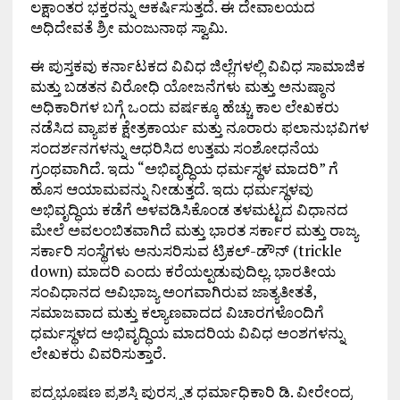
ಲಕ್ಷಾಂತರ ಭಕ್ತರನ್ನು ಆಕರ್ಷಿಸುತ್ತದೆ. ಈ ದೇವಾಲಯದ
ಅಧಿದೇವತೆ ಶ್ರೀ ಮಂಜುನಾಥ ಸ್ವಾಮಿ.
ಈ ಪುಸ್ತಕವು ಕರ್ನಾಟಕದ ವಿವಿಧ ಜಿಲ್ಲೆಗಳಲ್ಲಿ ವಿವಿಧ ಸಾಮಾಜಿಕ
ಮತ್ತು ಬಡತನ ವಿರೋಧಿ ಯೋಜನೆಗಳು ಮತ್ತು ಅನುಷ್ಠಾನ
ಅಧಿಕಾರಿಗಳ ಬಗ್ಗೆ ಒಂದು ವರ್ಷಕ್ಕೂ ಹೆಚ್ಚು ಕಾಲ ಲೇಖಕರು
ನಡೆಸಿದ ವ್ಯಾಪಕ ಕ್ಷೇತ್ರಕಾರ್ಯ ಮತ್ತು ನೂರಾರು ಫಲಾನುಭವಿಗಳ
ಸಂದರ್ಶನಗಳನ್ನು ಆಧರಿಸಿದ ಉತ್ತಮ ಸಂಶೋಧನೆಯ
ಗ್ರಂಥವಾಗಿದೆ. ಇದು “ಅಭಿವೃದ್ಧಿಯ ಧರ್ಮಸ್ಥಳ ಮಾದರಿ” ಗೆ
ಹೊಸ ಆಯಾಮವನ್ನು ನೀಡುತ್ತದೆ. ಇದು ಧರ್ಮಸ್ಥಳವು
ಅಭಿವೃದ್ಧಿಯ ಕಡೆಗೆ ಅಳವಡಿಸಿಕೊಂಡ ತಳಮಟ್ಟದ ವಿಧಾನದ
ಮೇಲೆ ಅವಲಂಬಿತವಾಗಿದೆ ಮತ್ತು ಭಾರತ ಸರ್ಕಾರ ಮತ್ತು ರಾಜ್ಯ
ಸರ್ಕಾರಿ ಸಂಸ್ಥೆಗಳು ಅನುಸರಿಸುವ ಟ್ರಿಕಲ್-ಡೌನ್ (trickle
down) ಮಾದರಿ ಎಂದು ಕರೆಯಲ್ಪಡುವುದಿಲ್ಲ. ಭಾರತೀಯ
ಸಂವಿಧಾನದ ಅವಿಭಾಜ್ಯ ಅಂಗವಾಗಿರುವ ಜಾತ್ಯತೀತತೆ,
ಸಮಾಜವಾದ ಮತ್ತು ಕಲ್ಯಾಣವಾದದ ವಿಚಾರಗಳೊಂದಿಗೆ
ಧರ್ಮಸ್ಥಳದ ಅಭಿವೃದ್ಧಿಯ ಮಾದರಿಯ ವಿವಿಧ ಅಂಶಗಳನ್ನು
ಲೇಖಕರು ವಿವರಿಸುತ್ತಾರೆ.
ಪದ್ಮಭೂಷಣ ಪ್ರಶಸ್ತಿ ಪುರಸ್ಕೃತ ಧರ್ಮಾಧಿಕಾರಿ ಡಿ. ವೀರೇಂದ್ರ