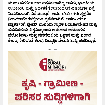
ಮೂರು ದಶಕಗಳ ಕಾಲ ಪತ್ರಕರ್ತರಾಗಿದ್ದ ಅವರು, ಭಾರತೀಯ
ರಾಜಕೀಯ ಮತ್ತು ಆರ್ಥಿಕತೆಗೆ ಸಂಬಂಧಿಸಿದ ವಿಷಯಗಳ ಬಗ್ಗೆ
ನಿಯಮಿತವಾಗಿ ಬರೆಯುತ್ತಾರೆ. ಅವರ ಲೇಖನಗಳು ಶೈಕ್ಷಣಿಕ
ನಿಯತಕಾಲಿಕಗಳಲ್ಲಿಯೂ ಪ್ರಕಟವಾಗಿವೆ. ಅವರು ಯುವ
ಪತ್ರಕರ್ತರಿಗೆ ಪ್ರೇಮ್ ಭಾಟಿಯಾ ಸ್ಮಾರಕ ವಿದ್ಯಾರ್ಥಿವೇತನ ಮತ್ತು
ನವದೆಹಲಿಯ ವಿಶ್ವವಿದ್ಯಾಲಯ ಅನುದಾನ ಆಯೋಗದ
ಫೆಲೋಶಿಪ್ಗಳು ಮತ್ತು ನವದೆಹಲಿಯ ವಿಜ್ಞಾನ ಮತ್ತು ಪರಿಸರ
ಕೇಂದ್ರ ಸೇರಿದಂತೆ ಕೆಲವು ವಿದ್ಯಾರ್ಥಿವೇತನಗಳನ್ನು ಪಡೆದಿದ್ದಾರೆ.
ಜಾಹೀರಾತು