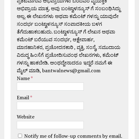
ಪ್ರಕಟವಾಗುವ ಅಭಿಪ್ರಾಯಗಳು ಬರೆದವರ ವೈಯಕ್ತಿಕ
ಅಭಿಪ್ರಾಯ ಮಾತ್ರ. ಅವು ಬಂಟ್ವಾಳನ್ಯೂಸ್ ಗೆ ಸಂಬಂಧಿಸಿದ್ದು
ಅಲ್ಲ. ಈ ಲೇಖನಗಳು ಅಥವಾ ಕಮೆಂಟ್ ಗಳನ್ನು ಯಾವುದೇ
ಸಂದರ್ಭ ಬಂಟ್ವಾಳನ್ಯೂಸ್ ಸಂಪಾದಕೀಯ ಬಳಗ
ತೆಗೆದುಹಾಕಬಹುದು. ಬಂಟ್ವಾಳನ್ಯೂಸ್ ಗೆ ಲೇಖನ ಅಥವಾ
ಕಮೆಂಟ್ ಬರೆಯುವ ಸಂದರ್ಭ, ಆಕ್ಷೇಪಾರ್ಹ,
ಮಾನಹಾನಿಕರ, ಪ್ರಚೋದನಕಾರಿ , ವ್ಯಕ್ತಿ, ಸಂಸ್ಥೆ, ಸಮುದಾಯ
ವಿರುದ್ಧ ಹಿಂಸೆಗೆ ಪ್ರಚೋದಿಸುವಂಥ ಲೇಖನಗಳು, ಕಮೆಂಟ್
ಗಳನ್ನು ಹಾಕಬೇಡಿ. ಅಂಥದ್ದೇನಾದರೂ ಇದ್ದರೆ ನಮಗೆ ಈ
ಮೈಲ್ ಮಾಡಿ, bantwalnews@gmail.com
Name
*
Email
*
Website
Notify me of follow-up comments by email.