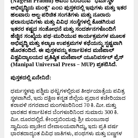
(Nagesh Prabhu) ಅವರು ಬರೆದಿರುವ “ಧರ್ಮಸ್ಥಳ
ಅಭಿವೃದ್ಧಿಯ ಮಂತ್ರ” ಎಂಬ ಪುಸ್ತಕದಲ್ಲಿ ಇವುಗಳು ಮತ್ತು ಇತರ
ಹಲವಾರು ಅಲ್ಪ-ಪರಿಚಿತ ಸಂಗತಿಗಳು ಮತ್ತು ನೂರಾರು
ಫಲಾನುಭವಿಗಳು ಮತ್ತು ವಿವಿಧ ಸಂಸ್ಥೆಗಳಲ್ಲಿ ತೊಡಗಿರುವ
ಇತರರ ಕಷ್ಟದ ಸಂಶೋಧನೆ ಮತ್ತು ಸಂದರ್ಶನಗಳೊಂದಿಗೆ
ಹೆಚ್ಚಿನ ಸಂಖ್ಯೆಯ ಪಥ-ಮುರಿಯುವ ಕಾರ್ಯಕ್ರಮಗಳ ಮೂಲಕ
ಅಭಿವೃದ್ಧಿ ಮತ್ತು ಕಲ್ಯಾಣ ಉಪಕ್ರಮಗಳ ಕಥೆಯನ್ನು ಸ್ಪಷ್ಟವಾಗಿ
ಹೊರತಂದಿದೆ. ಈ ಪುಸ್ತಕವನ್ನು ಕರ್ನಾಟಕದ ಮಣಿಪಾಲ್
ವಿಶ್ವವಿದ್ಯಾಲಯದ ಪ್ರತಿಷ್ಠಿತ ಮಣಿಪಾಲ್ ಯೂನಿವರ್ಸಲ್ ಪ್ರೆಸ್
(Manipal Universal Press – MUP) ಪ್ರಕಟಿಸಿದೆ.
ಪುಸ್ತಕದಲ್ಲಿ ಏನೇನಿದೆ:
ಧರ್ಮಸ್ಥಳವು ಪಶ್ಚಿಮ ಘಟ್ಟಗಳಲ್ಲಿರುವ ತೀರ್ಥಯಾತ್ರೆಯ ಪವಿತ್ರ
ಸ್ಥಳವಾಗಿದೆ, ಇದು ದಕ್ಷಿಣ ಕನ್ನಡ ಜಿಲ್ಲೆಯ ಪ್ರಧಾನ ಕಚೇರಿಯಾದ
ಕರಾವಳಿ ನಗರವಾದ ಮಂಗಳೂರಿನಿಂದ 70 ಕಿ. ಮೀ. ಮತ್ತು
ಭಾರತದ ಕರ್ನಾಟಕದ ಬೆಂಗಳೂರಿನಿಂದ ಸುಮಾರು 300 ಕಿ.
ಮೀ. ದೂರದಲ್ಲಿದೆ. ಕೇಂದ್ರಬಿಂದುವು ಶ್ರೀ ಮಂಜುನಾಥ
ಸ್ವಾಮಿಯ ಪ್ರಾಚೀನ ದೇವಾಲಯವಾಗಿದ್ದು, ಇದು ಪ್ರತಿ ವರ್ಷ
ಭಾರತದಾದ್ಯಂತ ವಿವಿಧ ಜಾತಿಗಳು, ಪಂಥಗಳು ಮತ್ತು ಬಣ್ಣಗಳ