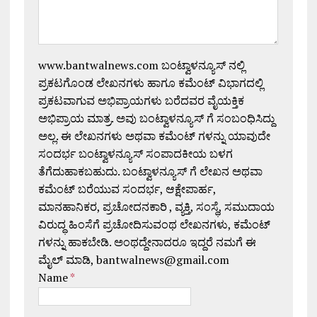
www.bantwalnews.com ಬಂಟ್ವಾಳನ್ಯೂಸ್ ನಲ್ಲಿ
ಪ್ರಕಟಗೊಂಡ ಲೇಖನಗಳು ಹಾಗೂ ಕಮೆಂಟ್ ವಿಭಾಗದಲ್ಲಿ
ಪ್ರಕಟವಾಗುವ ಅಭಿಪ್ರಾಯಗಳು ಬರೆದವರ ವೈಯಕ್ತಿಕ
ಅಭಿಪ್ರಾಯ ಮಾತ್ರ. ಅವು ಬಂಟ್ವಾಳನ್ಯೂಸ್ ಗೆ ಸಂಬಂಧಿಸಿದ್ದು
ಅಲ್ಲ. ಈ ಲೇಖನಗಳು ಅಥವಾ ಕಮೆಂಟ್ ಗಳನ್ನು ಯಾವುದೇ
ಸಂದರ್ಭ ಬಂಟ್ವಾಳನ್ಯೂಸ್ ಸಂಪಾದಕೀಯ ಬಳಗ
ತೆಗೆದುಹಾಕಬಹುದು. ಬಂಟ್ವಾಳನ್ಯೂಸ್ ಗೆ ಲೇಖನ ಅಥವಾ
ಕಮೆಂಟ್ ಬರೆಯುವ ಸಂದರ್ಭ, ಆಕ್ಷೇಪಾರ್ಹ,
ಮಾನಹಾನಿಕರ, ಪ್ರಚೋದನಕಾರಿ , ವ್ಯಕ್ತಿ, ಸಂಸ್ಥೆ, ಸಮುದಾಯ
ವಿರುದ್ಧ ಹಿಂಸೆಗೆ ಪ್ರಚೋದಿಸುವಂಥ ಲೇಖನಗಳು, ಕಮೆಂಟ್
ಗಳನ್ನು ಹಾಕಬೇಡಿ. ಅಂಥದ್ದೇನಾದರೂ ಇದ್ದರೆ ನಮಗೆ ಈ
ಮೈಲ್ ಮಾಡಿ, bantwalnews@gmail.com
Name
*