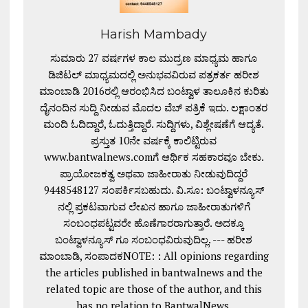
Harish Mambady
ಸುಮಾರು 27 ವರ್ಷಗಳ ಕಾಲ ಮುದ್ರಣ ಮಾಧ್ಯಮ ಹಾಗೂ
ಡಿಜಿಟಲ್ ಮಾಧ್ಯಮದಲ್ಲಿ ಅನುಭವವಿರುವ ಪತ್ರಕರ್ತ ಹರೀಶ
ಮಾಂಬಾಡಿ 2016ರಲ್ಲಿ ಆರಂಭಿಸಿದ ಬಂಟ್ವಾಳ ತಾಲೂಕಿನ ಕುರಿತು
ದೈನಂದಿನ ಸುದ್ದಿ ನೀಡುವ ಮೊದಲ ವೆಬ್ ಪತ್ರಿಕೆ ಇದು. ಲಕ್ಷಾಂತರ
ಮಂದಿ ಓದಿದ್ದಾರೆ, ಓದುತ್ತಿದ್ದಾರೆ. ಸುದ್ದಿಗಳು, ವಿಶ್ಲೇಷಣೆಗೆ ಆದ್ಯತೆ.
ಪ್ರಸ್ತುತ 10ನೇ ವರ್ಷಕ್ಕೆ ಕಾಲಿಟ್ಟಿರುವ
www.bantwalnews.comಗೆ ಆರ್ಥಿಕ ಸಹಕಾರವೂ ಬೇಕು.
ಪ್ರಾಯೋಜಕತ್ವ ಅಥವಾ ಜಾಹೀರಾತು ನೀಡುವುದಿದ್ದರೆ
9448548127 ಸಂಪರ್ಕಿಸಬಹುದು. ವಿ.ಸೂ: ಬಂಟ್ವಾಳನ್ಯೂಸ್
ನಲ್ಲಿ ಪ್ರಕಟವಾಗುವ ಲೇಖನ ಹಾಗೂ ಜಾಹೀರಾತುಗಳಿಗೆ
ಸಂಬಂಧಪಟ್ಟವರೇ ಹೊಣೆಗಾರರಾಗುತ್ತಾರೆ. ಅದಕ್ಕೂ
ಬಂಟ್ವಾಳನ್ಯೂಸ್ ಗೂ ಸಂಬಂಧವಿರುವುದಿಲ್ಲ. --- ಹರೀಶ
ಮಾಂಬಾಡಿ, ಸಂಪಾದಕNOTE: : All opinions regarding
the articles published in bantwalnews and the
related topic are those of the author, and this
has no relation to BantwalNews.