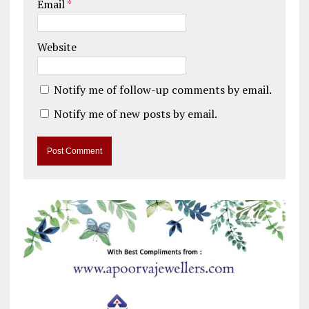
Email
*
Website
Notify me of follow-up comments by email.
Notify me of new posts by email.
A
l
t
e
r
n
a
t