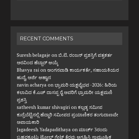
RECENT COMMENTS
Suresh belagaje
on
ಬಿ.ಟಿ. ರಂಜನ್ ಪ್ರಶಸ್ತಿಗೆ ಪತ್ರಕರ್ತ
ಅರವಿಂದ ಹೆಬ್ಬಾರ್ ಆಯ್ಕೆ
Bhavya rai
on
ಅಂಗನವಾಡಿ ಕಾರ್ಯಕರ್ತೆ, ಸಹಾಯಕಿಯರ
ಹುದ್ದೆ, ಅರ್ಜಿ ಆಹ್ವಾನ
navin acharya
on
ಭ್ರಾಮರಿ ಯಕ್ಷವೈಭವ -2026: ಹಿರಿಯ
ಕಲಾವಿದ ಕೆ.ಎಚ್ ದಾಸಪ್ಪ ರೈ ಅವರಿಗೆ ಭ್ರಾಮರೀ ಯಕ್ಷಮಣಿ
ಪ್ರಶಸ್ತಿ
satheesh kumar shivagiri
on
ಕಲ್ಲಡ್ಕ ಸಮೀಪ
ಕುದ್ರೆಬೆಟ್ಟಿನಲ್ಲಿ ಹೆದ್ದಾರಿ ಸಮೀಪದ ಪ್ರಯಾಣಿಕರ ತಂಗುದಾಣವೇ
ಅಪಾಯಕಾರಿ
Jagadeesh Yadapadithaya
on
ಮಾರ್ಚ್ 3ರಂದು
ಬ್ರಹ್ಮರಕೂಟ್ಲು ಟೋಲ್ ಗೇಟ್ ತೆರವು ಆಗ್ರಹಿಸಿ ಸಾಮೂಹಿಕ