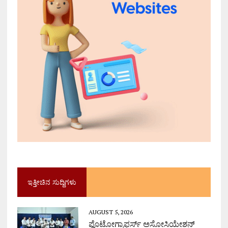
ಇತ್ತೀಚಿನ ಸುದ್ದಿಗಳು
AUGUST 5, 2026
ಫೊಟೋಗ್ರಾಫರ್ಸ್ ಅಸೋಸಿಯೇಶನ್