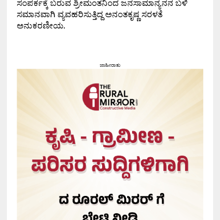
ಸಂಪರ್ಕಕ್ಕೆ ಬರುವ ಶ್ರೀಮಂತನಿಂದ ಜನಸಾಮಾನ್ಯನನ ಬಳಿ
ಸಮಾನವಾಗಿ ವ್ಯವಹರಿಸುತ್ತಿದ್ದ ಅನಂತಕೃಷ್ಣ ಸರಳತೆ
ಅನುಕರಣೀಯ.
ಜಾಹೀರಾತು