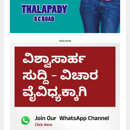
ಜಾಹೀರಾತು