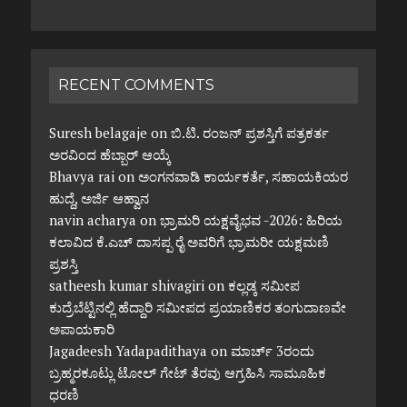
RECENT COMMENTS
Suresh belagaje
on
ಬಿ.ಟಿ. ರಂಜನ್ ಪ್ರಶಸ್ತಿಗೆ ಪತ್ರಕರ್ತ
ಅರವಿಂದ ಹೆಬ್ಬಾರ್ ಆಯ್ಕೆ
Bhavya rai
on
ಅಂಗನವಾಡಿ ಕಾರ್ಯಕರ್ತೆ, ಸಹಾಯಕಿಯರ
ಹುದ್ದೆ, ಅರ್ಜಿ ಆಹ್ವಾನ
navin acharya
on
ಭ್ರಾಮರಿ ಯಕ್ಷವೈಭವ -2026: ಹಿರಿಯ
ಕಲಾವಿದ ಕೆ.ಎಚ್ ದಾಸಪ್ಪ ರೈ ಅವರಿಗೆ ಭ್ರಾಮರೀ ಯಕ್ಷಮಣಿ
ಪ್ರಶಸ್ತಿ
satheesh kumar shivagiri
on
ಕಲ್ಲಡ್ಕ ಸಮೀಪ
ಕುದ್ರೆಬೆಟ್ಟಿನಲ್ಲಿ ಹೆದ್ದಾರಿ ಸಮೀಪದ ಪ್ರಯಾಣಿಕರ ತಂಗುದಾಣವೇ
ಅಪಾಯಕಾರಿ
Jagadeesh Yadapadithaya
on
ಮಾರ್ಚ್ 3ರಂದು
ಬ್ರಹ್ಮರಕೂಟ್ಲು ಟೋಲ್ ಗೇಟ್ ತೆರವು ಆಗ್ರಹಿಸಿ ಸಾಮೂಹಿಕ
ಧರಣಿ