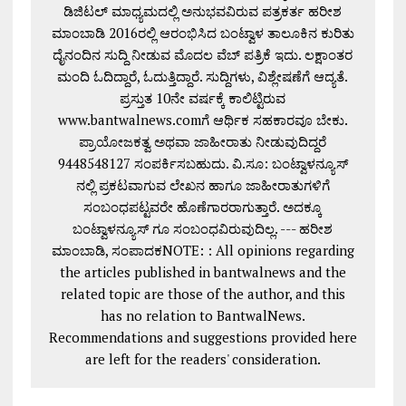
ಡಿಜಿಟಲ್ ಮಾಧ್ಯಮದಲ್ಲಿ ಅನುಭವವಿರುವ ಪತ್ರಕರ್ತ ಹರೀಶ
ಮಾಂಬಾಡಿ 2016ರಲ್ಲಿ ಆರಂಭಿಸಿದ ಬಂಟ್ವಾಳ ತಾಲೂಕಿನ ಕುರಿತು
ದೈನಂದಿನ ಸುದ್ದಿ ನೀಡುವ ಮೊದಲ ವೆಬ್ ಪತ್ರಿಕೆ ಇದು. ಲಕ್ಷಾಂತರ
ಮಂದಿ ಓದಿದ್ದಾರೆ, ಓದುತ್ತಿದ್ದಾರೆ. ಸುದ್ದಿಗಳು, ವಿಶ್ಲೇಷಣೆಗೆ ಆದ್ಯತೆ.
ಪ್ರಸ್ತುತ 10ನೇ ವರ್ಷಕ್ಕೆ ಕಾಲಿಟ್ಟಿರುವ
www.bantwalnews.comಗೆ ಆರ್ಥಿಕ ಸಹಕಾರವೂ ಬೇಕು.
ಪ್ರಾಯೋಜಕತ್ವ ಅಥವಾ ಜಾಹೀರಾತು ನೀಡುವುದಿದ್ದರೆ
9448548127 ಸಂಪರ್ಕಿಸಬಹುದು. ವಿ.ಸೂ: ಬಂಟ್ವಾಳನ್ಯೂಸ್
ನಲ್ಲಿ ಪ್ರಕಟವಾಗುವ ಲೇಖನ ಹಾಗೂ ಜಾಹೀರಾತುಗಳಿಗೆ
ಸಂಬಂಧಪಟ್ಟವರೇ ಹೊಣೆಗಾರರಾಗುತ್ತಾರೆ. ಅದಕ್ಕೂ
ಬಂಟ್ವಾಳನ್ಯೂಸ್ ಗೂ ಸಂಬಂಧವಿರುವುದಿಲ್ಲ. --- ಹರೀಶ
ಮಾಂಬಾಡಿ, ಸಂಪಾದಕNOTE: : All opinions regarding
the articles published in bantwalnews and the
related topic are those of the author, and this
has no relation to BantwalNews.
Recommendations and suggestions provided here
are left for the readers' consideration.