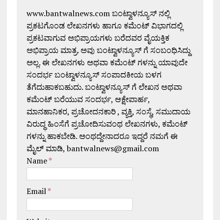
www.bantwalnews.com ಬಂಟ್ವಾಳನ್ಯೂಸ್ ನಲ್ಲಿ
ಪ್ರಕಟಗೊಂಡ ಲೇಖನಗಳು ಹಾಗೂ ಕಮೆಂಟ್ ವಿಭಾಗದಲ್ಲಿ
ಪ್ರಕಟವಾಗುವ ಅಭಿಪ್ರಾಯಗಳು ಬರೆದವರ ವೈಯಕ್ತಿಕ
ಅಭಿಪ್ರಾಯ ಮಾತ್ರ. ಅವು ಬಂಟ್ವಾಳನ್ಯೂಸ್ ಗೆ ಸಂಬಂಧಿಸಿದ್ದು
ಅಲ್ಲ. ಈ ಲೇಖನಗಳು ಅಥವಾ ಕಮೆಂಟ್ ಗಳನ್ನು ಯಾವುದೇ
ಸಂದರ್ಭ ಬಂಟ್ವಾಳನ್ಯೂಸ್ ಸಂಪಾದಕೀಯ ಬಳಗ
ತೆಗೆದುಹಾಕಬಹುದು. ಬಂಟ್ವಾಳನ್ಯೂಸ್ ಗೆ ಲೇಖನ ಅಥವಾ
ಕಮೆಂಟ್ ಬರೆಯುವ ಸಂದರ್ಭ, ಆಕ್ಷೇಪಾರ್ಹ,
ಮಾನಹಾನಿಕರ, ಪ್ರಚೋದನಕಾರಿ , ವ್ಯಕ್ತಿ, ಸಂಸ್ಥೆ, ಸಮುದಾಯ
ವಿರುದ್ಧ ಹಿಂಸೆಗೆ ಪ್ರಚೋದಿಸುವಂಥ ಲೇಖನಗಳು, ಕಮೆಂಟ್
ಗಳನ್ನು ಹಾಕಬೇಡಿ. ಅಂಥದ್ದೇನಾದರೂ ಇದ್ದರೆ ನಮಗೆ ಈ
ಮೈಲ್ ಮಾಡಿ, bantwalnews@gmail.com
Name
*
Email
*