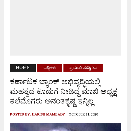
HOME
ಸುದ್ದಿಗಳು
ಪ್ರಮುಖ ಸುದ್ದಿಗಳು
ಕರ್ಣಾಟಕ ಬ್ಯಾಂಕ್ ಅಭಿವೃದ್ಧಿಯಲ್ಲಿ
ಮಹತ್ವದ ಕೊಡುಗೆ ನೀಡಿದ್ದ ಮಾಜಿ ಅಧ್ಯಕ್ಷ
ತಲೆಮೊಗರು ಅನಂತಕೃಷ್ಣ ಇನ್ನಿಲ್ಲ
POSTED BY:
HARISH MAMBADY
OCTOBER 11, 2020