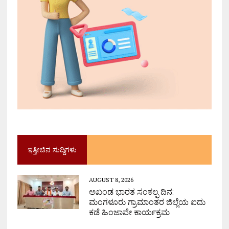
ಇತ್ತೀಚಿನ ಸುದ್ದಿಗಳು
AUGUST 8, 2026
ಅಖಂಡ ಭಾರತ ಸಂಕಲ್ಪ ದಿನ:
ಮಂಗಳೂರು ಗ್ರಾಮಾಂತರ ಜಿಲ್ಲೆಯ ಐದು
ಕಡೆ ಹಿಂಜಾವೇ ಕಾರ್ಯಕ್ರಮ