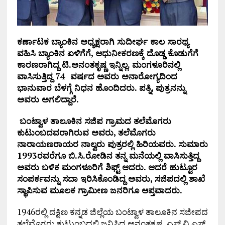
ಕರ್ಣಾಟಕ
ಬ್ಯಾಂಕಿನ
ಅಧ್ಯಕ್ಷರಾಗಿ
ಸುದೀರ್ಘ
ಕಾಲ
ಸಾರಥ್ಯ
ವಹಿಸಿ
ಬ್ಯಾಂಕಿನ
ಏಳಿಗೆಗೆ, ಆಧುನೀಕರಣಕ್ಕೆ ದೊಡ್ಡ ಕೊಡುಗೆಗೆ
ಕಾರಣರಾಗಿದ್ದ
ಟಿ.
ಅನಂತಕೃಷ್ಣ
ಇನ್ನಿಲ್ಲ.
ಮಂಗಳೂರಿನಲ್ಲಿ
ವಾಸಿಸುತ್ತಿದ್ದ 74 ವರ್ಷದ ಅವರು ಅನಾರೋಗ್ಯದಿಂದ
ಭಾನುವಾರ ಬೆಳಗ್ಗೆ ನಿಧನ ಹೊಂದಿದರು. ಪತ್ನಿ, ಪುತ್ರನನ್ನು
ಅವರು ಅಗಲಿದ್ದಾರೆ.
ಬಂಟ್ವಾಳ ತಾಲೂಕಿನ ಸಜಿಪ ಗ್ರಾಮದ ತಲೆಮೊಗರು
ಕುಟುಂಬದವರಾಗಿರುವ ಅವರು, ತಲೆಮೊಗರು
ನಾರಾಯಣರಾಯರ ನಾಲ್ವರು ಪುತ್ರರಲ್ಲಿ ಹಿರಿಯವರು. ಸುಮಾರು
1993ರವರೆಗೂ ಬಿ.ಸಿ.ರೋಡಿನ ತನ್ನ ಮನೆಯಲ್ಲಿ ವಾಸಿಸುತ್ತಿದ್ದ
ಅವರು ಬಳಿಕ ಮಂಗಳೂರಿಗೆ ಶಿಫ್ಟ್ ಆದರು. ಆದರೆ ಹುಟ್ಟೂರ
ಸಂಪರ್ಕವನ್ನು ಸದಾ ಇರಿಸಿಕೊಂಡಿದ್ದ ಅವರು, ಸಜಿಪದಲ್ಲಿ ಶಾಖೆ
ಸ್ಥಾಪಿಸುವ ಮೂಲಕ ಗ್ರಾಮೀಣ ಜನರಿಗೂ ಆಪ್ತವಾದರು.
1946ರಲ್ಲಿ ದಕ್ಷಿಣ ಕನ್ನಡ ಜಿಲ್ಲೆಯ ಬಂಟ್ವಾಳ ತಾಲೂಕಿನ ಸಜೀಪದ
ತಲೆಮೊಗರು ಕುಟುಂಬದಲ್ಲಿ ಜನಿಸಿದ ಅನಂತಕೃಷ್ಣ, ಎಸ್.ವಿ.ಎಸ್