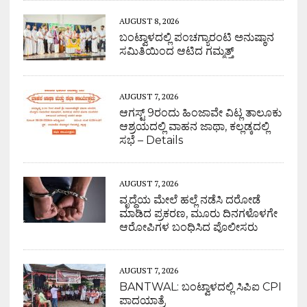
AUGUST 8, 2026
ಬಂಟ್ವಾಳದಲ್ಲಿ ಪಂಚಗ್ಯಾರಂಟಿ ಅನುಷ್ಠಾನ
ಸಮಿತಿಯಿಂದ ಆಟಿದ ಗಮ್ಮತ್ತ್
AUGUST 7, 2026
ಆಗಸ್ಟ್ 9ರಂದು ಹಿಂಜಾವೇ ವಿಟ್ಲ ತಾಲೂಕು
ಆಶ್ರಯದಲ್ಲಿ ವಾಹನ ಜಾಥಾ, ಕಲ್ಲಡ್ಕದಲ್ಲಿ
ಸಭೆ – Details
AUGUST 7, 2026
ವೃದ್ಧೆಯ ಮೇಲೆ ಹಲ್ಲೆ ನಡೆಸಿ ದರೋಡೆ
ಮಾಡಿದ ಪ್ರಕರಣ, ಮೂರು ದಿನಗಳೊಳಗೇ
ಆರೋಪಿಗಳ ಬಂಧಿಸಿದ ಪೊಲೀಸರು
AUGUST 7, 2026
BANTWAL: ಬಂಟ್ವಾಳದಲ್ಲಿ ಸಿಪಿಐ CPI
ಪಾದಯಾತ್ರೆ