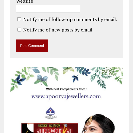
Website
Notify me of follow-up comments by email.
Notify me of new posts by email.
A
l
t
e
r
n
a
t
i
v
e