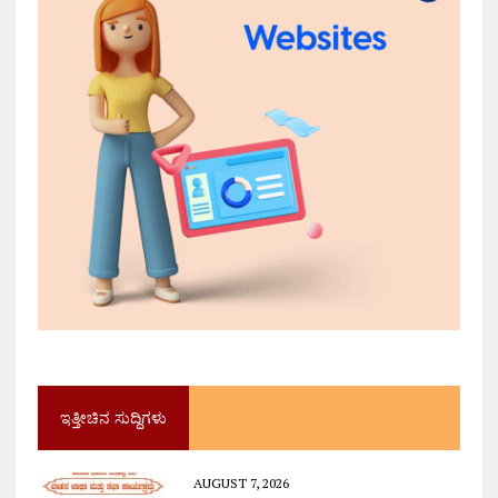
ಇತ್ತೀಚಿನ ಸುದ್ದಿಗಳು
AUGUST 7, 2026