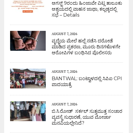
ಆಗಸ್ಟ್ 9ರಂದು ಹಿಂಜಾವೇ ವಿಟ್ಲ ತಾಲೂಕು
ಆಶ್ರಯದಲ್ಲಿ ವಾಹನ ಜಾಥಾ, ಕಲ್ಲಡ್ಕದಲ್ಲಿ
ಸಭೆ – Details
AUGUST 7, 2026
ವೃದ್ಧೆಯ ಮೇಲೆ ಹಲ್ಲೆ ನಡೆಸಿ ದರೋಡೆ
ಮಾಡಿದ ಪ್ರಕರಣ, ಮೂರು ದಿನಗಳೊಳಗೇ
ಆರೋಪಿಗಳ ಬಂಧಿಸಿದ ಪೊಲೀಸರು
AUGUST 7, 2026
BANTWAL: ಬಂಟ್ವಾಳದಲ್ಲಿ ಸಿಪಿಐ CPI
ಪಾದಯಾತ್ರೆ
AUGUST 7, 2026
ಬಿ.ಸಿ.ರೋಡ್ ಸರ್ಕಲ್ ಸುತ್ತಮುತ್ತ ಸಂಚಾರ
ವ್ಯವಸ್ಥೆ ಸುಧಾರಣೆ, ಯುವ ಮೋರ್ಚಾ
ಮನವಿಯಲ್ಲೇನಿದೆ?