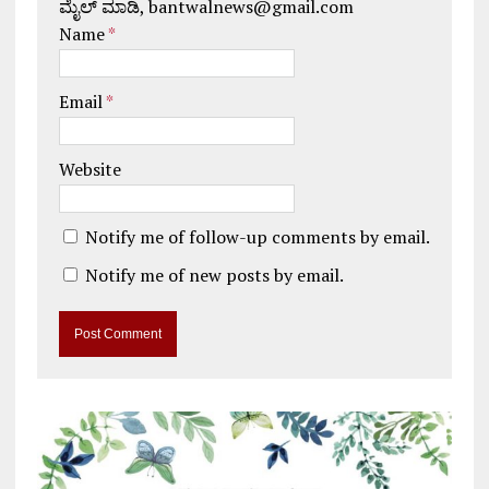
ಮೈಲ್ ಮಾಡಿ, bantwalnews@gmail.com
Name
*
Email
*
Website
Notify me of follow-up comments by email.
Notify me of new posts by email.
A
l
t
e
r