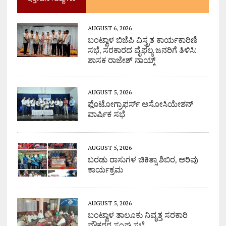
AUGUST 6, 2026
ಬಂಟ್ವಾಳ ಬಿಜೆಪಿ ವಿಸ್ತ್ರತ ಕಾರ್ಯಕಾರಿಣಿ
ಸಭೆ, ಸರಕಾರದ ವೈಫಲ್ಯ ಜನರಿಗೆ ತಿಳಿಸಿ:
ಶಾಸಕ ರಾಜೇಶ್ ನಾಯ್ಕ್
AUGUST 5, 2026
ಫೊಟೋಗ್ರಾಫರ್ಸ್ ಅಸೋಸಿಯೇಶನ್
ವಾರ್ಷಿಕ ಸಭೆ
AUGUST 5, 2026
ಬರಡು ರಾಸುಗಳ ಚಿಕಿತ್ಸಾ ಶಿಬಿರ, ಅರಿವು
ಕಾರ್ಯಕ್ರಮ
AUGUST 5, 2026
ಬಂಟ್ವಾಳ ತಾಲೂಕು ನಿವೃತ್ತ ಸರಕಾರಿ
ನೌಕರರ ಸಂಘ ಸಭೆ