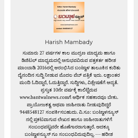
Harish Mambady
ಸುಮಾರು 27 ವರ್ಷಗಳ ಕಾಲ ಮುದ್ರಣ ಮಾಧ್ಯಮ ಹಾಗೂ
ಡಿಜಿಟಲ್ ಮಾಧ್ಯಮದಲ್ಲಿ ಅನುಭವವಿರುವ ಪತ್ರಕರ್ತ ಹರೀಶ
ಮಾಂಬಾಡಿ 2016ರಲ್ಲಿ ಆರಂಭಿಸಿದ ಬಂಟ್ವಾಳ ತಾಲೂಕಿನ ಕುರಿತು
ದೈನಂದಿನ ಸುದ್ದಿ ನೀಡುವ ಮೊದಲ ವೆಬ್ ಪತ್ರಿಕೆ ಇದು. ಲಕ್ಷಾಂತರ
ಮಂದಿ ಓದಿದ್ದಾರೆ, ಓದುತ್ತಿದ್ದಾರೆ. ಸುದ್ದಿಗಳು, ವಿಶ್ಲೇಷಣೆಗೆ ಆದ್ಯತೆ.
ಪ್ರಸ್ತುತ 10ನೇ ವರ್ಷಕ್ಕೆ ಕಾಲಿಟ್ಟಿರುವ
www.bantwalnews.comಗೆ ಆರ್ಥಿಕ ಸಹಕಾರವೂ ಬೇಕು.
ಪ್ರಾಯೋಜಕತ್ವ ಅಥವಾ ಜಾಹೀರಾತು ನೀಡುವುದಿದ್ದರೆ
9448548127 ಸಂಪರ್ಕಿಸಬಹುದು. ವಿ.ಸೂ: ಬಂಟ್ವಾಳನ್ಯೂಸ್
ನಲ್ಲಿ ಪ್ರಕಟವಾಗುವ ಲೇಖನ ಹಾಗೂ ಜಾಹೀರಾತುಗಳಿಗೆ
ಸಂಬಂಧಪಟ್ಟವರೇ ಹೊಣೆಗಾರರಾಗುತ್ತಾರೆ. ಅದಕ್ಕೂ
ಬಂಟ್ವಾಳನ್ಯೂಸ್ ಗೂ ಸಂಬಂಧವಿರುವುದಿಲ್ಲ. --- ಹರೀಶ