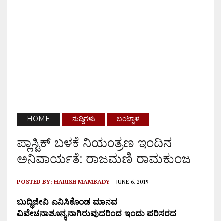
HOME
ಸುದ್ದಿಗಳು
ಬಂಟ್ವಾಳ
ಪ್ಲಾಸ್ಟಿಕ್ ಬಳಕೆ ನಿಯಂತ್ರಣ ಇಂದಿನ
ಅನಿವಾರ್ಯತೆ: ರಾಜಮಣಿ ರಾಮಕುಂಜ
POSTED BY:
HARISH MAMBADY
JUNE 6, 2019
ಬುದ್ಧಿಜೀವಿ ಎನಿಸಿಕೊಂಡ ಮಾನವ
ವಿವೇಚನಾಶೂನ್ಯನಾಗಿರುವುದರಿಂದ ಇಂದು ಪರಿಸರದ