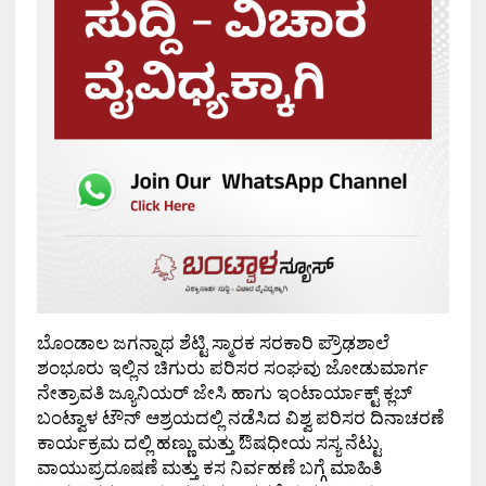
ಬೊಂಡಾಲ ಜಗನ್ನಾಥ ಶೆಟ್ಟಿ ಸ್ಮಾರಕ ಸರಕಾರಿ ಪ್ರೌಢಶಾಲೆ
ಶಂಭೂರು ಇಲ್ಲಿನ ಚಿಗುರು ಪರಿಸರ ಸಂಘವು ಜೋಡುಮಾರ್ಗ
ನೇತ್ರಾವತಿ ಜ್ಯೂನಿಯರ್ ಜೇಸಿ ಹಾಗು ಇಂಟಾರ್ಯಾಕ್ಟ್ ಕ್ಲಬ್
ಬಂಟ್ವಾಳ ಟೌನ್ ಆಶ್ರಯದಲ್ಲಿ ನಡೆಸಿದ ವಿಶ್ವ ಪರಿಸರ ದಿನಾಚರಣೆ
ಕಾರ್ಯಕ್ರಮ ದಲ್ಲಿ ಹಣ್ಣು ಮತ್ತು ಔಷಧೀಯ ಸಸ್ಯ ನೆಟ್ಟು
ವಾಯುಪ್ರದೂಷಣೆ ಮತ್ತು ಕಸ ನಿರ್ವಹಣೆ ಬಗ್ಗೆ ಮಾಹಿತಿ