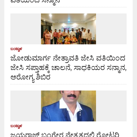
ಬಂಟ್ವಾಳ
ಜೋಡುಮಾರ್ಗ ನೇತ್ರಾವತಿ ಜೇಸಿ ವತಿಯಿಂದ
ಜೇಸಿ ಸಪ್ತಾಹಕ್ಕೆ ಚಾಲನೆ, ಸಾಧಕಿಯರ ಸನ್ಮಾನ,
ಆರೋಗ್ಯ ಶಿಬಿರ
ಬಂಟ್ವಾಳ
ಜಯರಾಜ್ ಬಂಗೇರ ನೇತೃತ್ವದಲ್ಲಿ ರೋಟರಿ