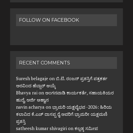
FOLLOW ON FACEBOOK
RECENT COMMENTS
Suresh belagaje
on
ಬಿ.ಟಿ. ರಂಜನ್ ಪ್ರಶಸ್ತಿಗೆ ಪತ್ರಕರ್ತ
ಅರವಿಂದ ಹೆಬ್ಬಾರ್ ಆಯ್ಕೆ
Bhavya rai
on
ಅಂಗನವಾಡಿ ಕಾರ್ಯಕರ್ತೆ, ಸಹಾಯಕಿಯರ
ಹುದ್ದೆ, ಅರ್ಜಿ ಆಹ್ವಾನ
navin acharya
on
ಭ್ರಾಮರಿ ಯಕ್ಷವೈಭವ -2026: ಹಿರಿಯ
ಕಲಾವಿದ ಕೆ.ಎಚ್ ದಾಸಪ್ಪ ರೈ ಅವರಿಗೆ ಭ್ರಾಮರೀ ಯಕ್ಷಮಣಿ
ಪ್ರಶಸ್ತಿ
satheesh kumar shivagiri
on
ಕಲ್ಲಡ್ಕ ಸಮೀಪ