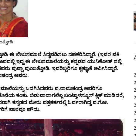
ಂಜತ್ತೋಡಿ
ತೋಡಿ ಈ ಲೇಖನಮಾಲೆ ಸಿದ್ಧಪಡಿಸಲು ಸಹಕರಿಸಿದ್ದಾರೆ. (ಇವರ ಪತಿ
 ರೂಪದಲ್ಲಿ ಇದ್ದ ಈ ಲೇಖನಮಾಲೆಯನ್ನು ಕನ್ನಡದ ಯುನಿಕೋಡ್ ನಲ್ಲಿ
 ಪುಷ್ಪಾ ಪುಂಜತ್ತೋಡಿ. ಇವರಿಬ್ಬರಿಗೂ ಕೃತಜ್ಞತೆ ಅರ್ಪಿಸಿದ್ದಾರೆ.
ಚಂದ್ರ ಅವರು.
ೇಖನಮಾಲೆಯನ್ನು ಒದಗಿಸಿದವರು ಪ.ರಾಮಚಂದ್ರ ಅವರಿಗೂ
ಯ ಕಂತು. ಬಿಡುವಾದಾಗಲೆಲ್ಲ ಬಂಟ್ವಾಳನ್ಯೂಸ್ ಕ್ಲಿಕ್ ಮಾಡಿದರೆ,
ಿ ಕನ್ನಡದ ಮೇರು ಪತ್ರಕರ್ತರಲ್ಲಿ ಓರ್ವರಾಗಿದ್ದ ಪ.ಗೋ.
ತರಿಗೆ ಪಾಠವೂ ಹೌದು.