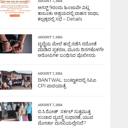
AUGUST 7, 2026
ಆಗಸ್ಟ್ 9ರಂದು ಹಿಂಜಾವೇ ವಿಟ್ಲ
ತಾಲೂಕು ಆಶ್ರಯದಲ್ಲಿ ವಾಹನ ಜಾಥಾ,
ಕಲ್ಲಡ್ಕದಲ್ಲಿ ಸಭೆ – Details
AUGUST 7, 2026
ವೃದ್ಧೆಯ ಮೇಲೆ ಹಲ್ಲೆ ನಡೆಸಿ ದರೋಡೆ
ಮಾಡಿದ ಪ್ರಕರಣ, ಮೂರು ದಿನಗಳೊಳಗೇ
ಆರೋಪಿಗಳ ಬಂಧಿಸಿದ ಪೊಲೀಸರು
AUGUST 7, 2026
BANTWAL: ಬಂಟ್ವಾಳದಲ್ಲಿ ಸಿಪಿಐ
CPI ಪಾದಯಾತ್ರೆ
AUGUST 7, 2026
ಬಿ.ಸಿ.ರೋಡ್ ಸರ್ಕಲ್ ಸುತ್ತಮುತ್ತ
ಸಂಚಾರ ವ್ಯವಸ್ಥೆ ಸುಧಾರಣೆ, ಯುವ
ಮೋರ್ಚಾ ಮನವಿಯಲ್ಲೇನಿದೆ?