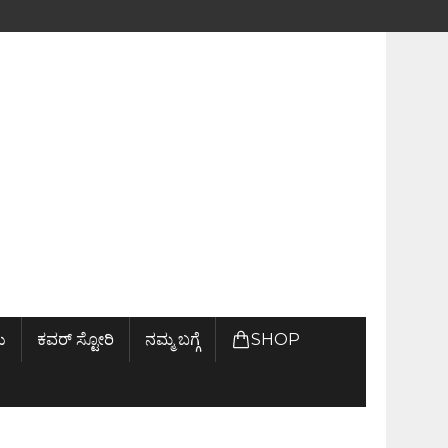
ು
ಕವರ್ ಸ್ಟೋರಿ
ನಮ್ಮ ಬಗ್ಗೆ
SHOP