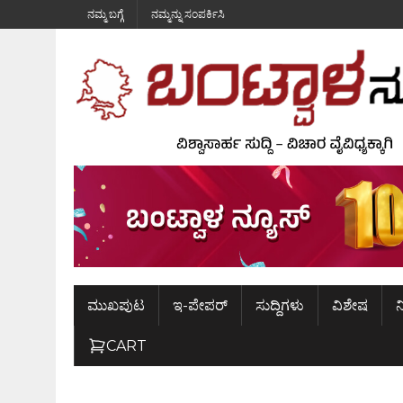
ನಮ್ಮ ಬಗ್ಗೆ
ನಮ್ಮನ್ನು ಸಂಪರ್ಕಿಸಿ
ಮುಖಪುಟ
ಇ-ಪೇಪರ್
ಸುದ್ದಿಗಳು
ವಿಶೇಷ
ನ
CART