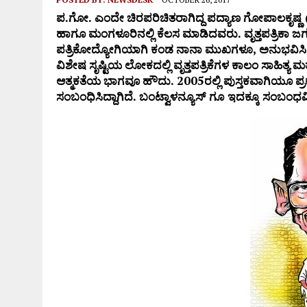
ಆಗಸ್ಟ್ 9ರಂದು ಹಿಂಜಾವೇ ವಿಟ್ಲ ತಾಲೂಕು ಆಶ್ರಯದಲ್ಲಿ ವಾಹನ
ಪ
.
ಗೋ
.
ಎಂದೇ
ಚಿರಪರಿಚಿತರಾಗಿದ್ದ
ಪದ್ಯಾಣ
ಗೋಪಾಲಕೃಷ್ಣ
ಹಾಗೂ
ಮಂಗಳೂರಿನಲ್ಲಿ
ಕೆಲಸ
ಮಾಡಿದವರು
.
ವೃತ್ತಪತ್ರಿಕಾ
ಜಗತ
ಪತ್ರಿಕೋದ್ಯೋಗಿಯಾಗಿ
ಕಂಡ
ನಾನಾ
ಮುಖಗಳೂ
,
ಅನುಭವಿಸ
ವಿಶೇಷ
ಸೃಷ್ಟಿಯ
ಲೋಕದಲ್ಲಿ
ವೃತ್ತಪತ್ರಿಕೆಗಳ
ಕಾಲಂ
ಸಾಹಿತ್ಯ
ಮತ್
ಆತ್ಮಕತೆಯ
ಭಾಗವೂ
ಹೌದು
. 2005
ರಲ್ಲಿ
ಪುಸ್ತಕವಾಗಿಯೂ
ಪ್
ಸಂಬಂಧಿಸಿದ್ದಾಗಿದೆ. ಬಂಟ್ವಾಳನ್ಯೂಸ್ ಗೂ ಇದಕ್ಕೂ ಸಂಬಂಧವಿ