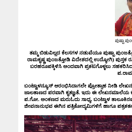
ಪುಷ್ಪಾ ಪು
ತಮ್ಮ ಬಿಡುವಿಲ್ಲದ ಕೆಲಸಗಳ ನಡುವೆಯೂ ಪುಷ್ಪಾ ಪುಂಜತ್
ರಾಮಕೃಷ್ಣ ಪುಂಜತ್ತೋಡಿ ವಿದೇಶದಲ್ಲಿ ಉದ್ಯೋಗಿ) ಪುಸ್ತಕ
ಬರಹರೂಪಕ್ಕಿಳಿಸಿ ಅಂದವಾಗಿ ಪ್ರಕಟಗೊಳ್ಳಲು ಸಹಕರಿಸಿದವರು
ಪ.ರಾಮ
ಬಂಟ್ವಾಳನ್ಯೂಸ್ ಆರಂಭಿಸಿದಾಗಲೇ ಪ್ರೋತ್ಸಾಹ ನೀಡಿ ಲ
ಜಾಲತಾಣದ ಪರವಾಗಿ ಕೃತಜ್ಞತೆ. ಇದು ಈ ಲೇಖನಮಾಲೆಯ ಕೊನೆ
ಪ.ಗೋ. ಅಂಕಣದ ಮರುಓದು ಸಾಧ್ಯ. ಬಂಟ್ವಾಳ ತಾಲೂಕಿನವರಾಗ
ಜೀವನಾನುಭವ ಈಗಿನ ಪತ್ರಿಕೋದ್ಯಮಿಗಳಿಗೆ ಹಾಗೂ ಪತ್ರಕರ್