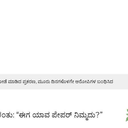
ಿ ದರೋಡೆ ಮಾಡಿದ ಪ್ರಕರಣ, ಮೂರು ದಿನಗಳೊಳಗೇ ಆರೋಪಿಗಳ ಬಂಧಿಸಿದ
ರಣೆ, ಯುವ ಮೋರ್ಚಾ ಮನವಿಯಲ್ಲೇನಿದೆ?
 ಕಂತು: “ಈಗ ಯಾವ ಪೇಪರ್ ನಿಮ್ಮದು?”
ಜೇಶ್ ನಾಯ್ಕ್ ಸಾಂತ್ವನ