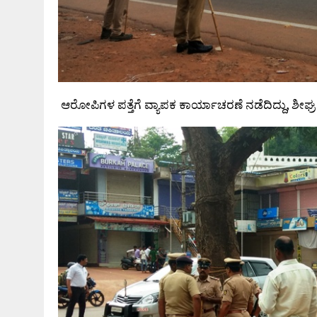
ಆರೋಪಿಗಳ ಪತ್ತೆಗೆ ವ್ಯಾಪಕ ಕಾರ್ಯಾಚರಣೆ ನಡೆದಿದ್ದು, ಶೀಘ್