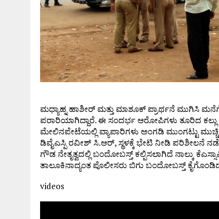
ಮಧ್ಯಾಹ್ನ ಹಾಶೀರ್ ಮತ್ತು ಮಾಶೂಕ್ ಪ್ರಾರ್ಥನೆ ಮುಗಿಸಿ ಮನೆಗೆ
ಪರಾರಿಯಾಗಿದ್ದಾರೆ. ಈ ಸಂದರ್ಭ ಆರೋಪಿಗಳು ತೂರಿದ ಕಲ್ಲು 
ಮೇಲಿನಪೇಟೆಯಲ್ಲಿ ವ್ಯಾಪಾರಿಗಳು ಅಂಗಡಿ ಮುಂಗಟ್ಟು ಮುಚ್ಚಿದ
ಡಿವೈಎಸ್ಪಿ ರವೀಶ್ ಸಿ.ಆರ್, ಸ್ಥಳಕ್ಕೆ ಭೇಟಿ ನೀಡಿ ಪರಿಶೀಲನೆ ನಡ
ಗೌಡ ನೇತೃತ್ವದಲ್ಲಿ ಬಂದೋಬಸ್ತ್ ಕಲ್ಪಿಸಲಾಗಿದೆ ನಾಲ್ಕು ಕೆಎಸ್ಸಾರ್ಪ
ತಾಲೂಕಿನಾದ್ಯಂತ ಪೊಲೀಸರು ಬಿಗು ಬಂದೋಬಸ್ತ್ ಕೈಗೊಂಡಿದ್ದ
videos