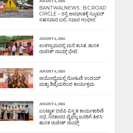
AUGUST 6, 2026
BANTWALNEWS : B.C.ROAD
CIRCLE – ರಸ್ತೆ ಅಪಘಾತಕ್ಕೆ ಸ್ಕೂಟರ್
ಸಹಸವಾರ ಬಲಿ, ಸವಾರ ಗಂಭೀರ
AUGUST 6, 2026
ಉಳಿಗ್ರಾಮದಲ್ಲಿ ಮನೆ ಕುಸಿತ; ಶಾಸಕ
ರಾಜೇಶ್ ನಾಯ್ಕ್ ಭೇಟಿ
AUGUST 6, 2026
ಅಯೋಧ್ಯೆಯಲ್ಲಿ ರೋಹಿಣಿ ಉದಯ್
ಮತ್ತು ಶಿಷ್ಯೆಯರಿಂದ ಕಾರ್ಯಕ್ರಮ
AUGUST 6, 2026
ಬಂಟ್ವಾಳ ಬಿಜೆಪಿ ವಿಸ್ತ್ರತ ಕಾರ್ಯಕಾರಿಣಿ
ಸಭೆ, ಸರಕಾರದ ವೈಫಲ್ಯ ಜನರಿಗೆ ತಿಳಿಸಿ:
ಶಾಸಕ ರಾಜೇಶ್ ನಾಯ್ಕ್