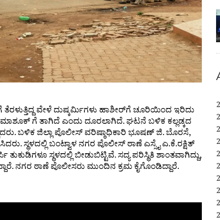
 ತೆರಳುತ್ತಿದ್ದ ವೇಳೆ ದುಷ್ಕರ್ಮಿಗಳು ಹಾಶೀರ್‌ಗೆ ಚೂರಿಯಿಂದ ಇರಿದು
ಮಾಶೂಕ್ ಗೆ ತಾಗಿದೆ ಎಂದು ದೂರಲಾಗಿದೆ. ಘಟನೆ ಬಳಿಕ ಕಲ್ಲಡ್ಕದ
ರು. ಬಳಿಕ ಜಿಲ್ಲಾ ಪೊಲೀಸ್ ವರಿಷ್ಠಾಧಿಕಾರಿ ಭೂಷಣ್ ಜಿ. ಬೊರಸೆ,
ೆಸಿದರು. ಸ್ಥಳದಲ್ಲಿ ಬಂಟ್ವಾಳ ನಗರ ಪೊಲೀಸ್ ಠಾಣೆ ಎಸ್ಸೈ ಎ.ಕೆ.ರಕ್ಷಿತ್
ಿ ತುಕುಡಿಗಳೂ ಸ್ಥಳದಲ್ಲಿ ಬೀಡುಬಿಟ್ಟಿವೆ. ಸದ್ಯ ಪರಿಸ್ಥಿತಿ ಶಾಂತವಾಗಿದ್ದು,
ಾರೆ. ನಗರ ಠಾಣೆ ಪೊಲೀಸರು ಮುಂದಿನ ಕ್ರಮ ಕೈಗೊಂಡಿದ್ದಾರೆ.