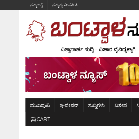
ನಮ್ಮ ಬಗ್ಗೆ
ನಮ್ಮನ್ನು ಸಂಪರ್ಕಿಸಿ
ಮುಖಪುಟ
ಇ-ಪೇಪರ್
ಸುದ್ದಿಗಳು
ವಿಶೇಷ
ನ
CART