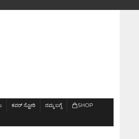
ು
ಕವರ್ ಸ್ಟೋರಿ
ನಮ್ಮ ಬಗ್ಗೆ
SHOP