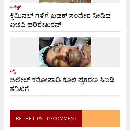
ಬಂಟ್ವಾಳ
ಕ್ರಿಮಿನಲ್ ಗಳಿಗೆ ಖಡಕ್ ಸಂದೇಶ ನೀಡಿದ
ಐಜಿಪಿ ಹರಿಶೇಖರನ್
ವಿಟ್ಲ
ಜಲೀಲ್ ಕರೋಪಾಡಿ ಕೊಲೆ ಪ್ರಕರಣ ಸಿಐಡಿ
ತನಿಖೆಗೆ
BE THE FIRST TO COMMENT