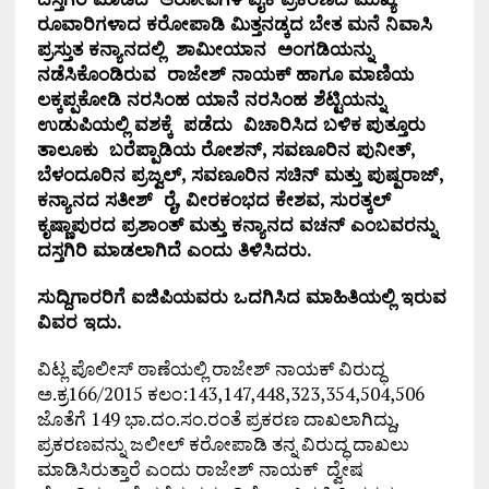
ರೂವಾರಿಗಳಾದ ಕರೋಪಾಡಿ ಮಿತ್ತನಡ್ಕದ ಬೇತ ಮನೆ ನಿವಾಸಿ
ಪ್ರಸ್ತುತ ಕನ್ಯಾನದಲ್ಲಿ
ಶಾಮೀಯಾನ
ಅಂಗಡಿಯನ್ನು
ನಡೆಸಿಕೊಂಡಿರುವ ರಾಜೇಶ್ ನಾಯಕ್ ಹಾಗೂ ಮಾಣಿಯ
ಲಕ್ಕಪ್ಪಕೋಡಿ ನರಸಿಂಹ ಯಾನೆ ನರಸಿಂಹ ಶೆಟ್ಟಿಯನ್ನು
ಉಡುಪಿಯಲ್ಲಿ ವಶಕ್ಕೆ
ಪಡೆದು
ವಿಚಾರಿಸಿ
ದ ಬಳಿಕ
ಪುತ್ತೂರು
ತಾಲೂಕು
ಬರೆಪ್ಪಾಡಿಯ ರೋಶನ್
,
ಸವಣೂರಿನ ಪುನೀತ್
,
ಬೆಳಂದೂರಿನ ಪ್ರಜ್ವಲ್
,
ಸವಣೂರಿನ ಸಚಿನ್ ಮತ್ತು ಪುಷ್ಪರಾಜ್
,
ಕನ್ಯಾನದ ಸತೀಶ್
ರೈ
,
ವೀರಕಂಭದ ಕೇಶವ
,
ಸುರತ್ಕಲ್
ಕೃಷ್ಣಾಪುರದ ಪ್ರಶಾಂತ್ ಮತ್ತು ಕನ್ಯಾನದ ವಚನ್ ಎಂಬವರನ್ನು
ದಸ್ತಗಿರಿ
ಮಾಡಲಾಗಿದೆ ಎಂದು ತಿಳಿಸಿದರು.
ಸುದ್ದಿಗಾರರಿಗೆ ಐಜಿಪಿಯವರು ಒದಗಿಸಿದ ಮಾಹಿತಿಯಲ್ಲಿ ಇರುವ
ವಿವರ ಇದು.
ವಿಟ್ಲ ಪೊಲೀಸ್ ಠಾಣೆಯಲ್ಲಿ ರಾಜೇಶ್ ನಾಯಕ್ ವಿರುದ್ಧ
ಅ.ಕ್ರ166/2015 ಕಲಂ:143,147,448,323,354,504,506
ಜೊತೆಗೆ 149 ಭಾ.ದಂ.ಸಂ.ರಂತೆ ಪ್ರಕರಣ ದಾಖಲಾಗಿದ್ದು,
ಪ್ರಕರಣವನ್ನು ಜಲೀಲ್ ಕರೋಪಾಡಿ ತನ್ನ ವಿರುದ್ಧ ದಾಖಲು
ಮಾಡಿಸಿರುತ್ತಾರೆ ಎಂದು ರಾಜೇಶ್ ನಾಯಕ್ ದ್ವೇಷ