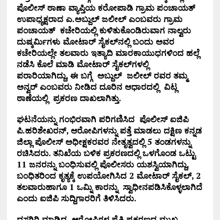
ಪೊಲೀಸ್ ಠಾಣಾ ವ್ಯಾಪ್ತಿಯ ಕರೋಪಾಡಿ ಗ್ರಾಮ ಪಂಚಾಯತ್
ಉಪಾಧ್ಯಕ್ಷರಾದ ಎ.ಅಬ್ದುಲ್ ಜಲೀಲ್ ಎಂಬವರು ಗ್ರಾಮ
ಪಂಚಾಯತ್
ಕ
ಚೇ
ರಿಯಲ್ಲಿ ಕುಳಿತುಕೊಂಡಿರುವಾಗ
ನಾಲ್ವರು
ದುಷ್ಕರ್ಮಿಗಳು ಮೋಟಾರ್ ಸೈಕಲ್‌ನಲ್ಲಿ ಬಂದು ಅವರ
ಕ
ಚೇ
ರಿಯಲ್ಲೇ ತಲವಾರು ಇತ್ಯಾದಿ ಮಾರಕಾಯುಧಗಳಿಂದ ಹಲ್ಲೆ
ನಡೆಸಿ ಕೊಲೆ ಮಾಡಿ ಮೋಟಾರ್ ಸೈಕಲ್‌ಗಳಲ್ಲಿ
ಪರಾರಿಯಾಗಿದ್ದು
,
ಈ ಬಗ್ಗೆ
ಅಬ್ದುಲ್
ಜಲೀಲ್ ರವರ ತಮ್ಮ
ಅನ್ವರ್ ಎಂಬವರು ನೀಡಿದ ದೂರಿನ ಆಧಾರದಲ್ಲಿ
ವಿಟ್ಲ
ಠಾಣೆಯಲ್ಲಿ
ಪ್ರಕರಣ
ದಾಖಲಾಗಿತ್ತು.
ಘಟನೆಯನ್ನು ಗಂಭಿರವಾಗಿ ಪರಿಗಣಿಸಿದ
ಪೊಲೀಸ್ ಐಜಿಪಿ
ಪಿ.ಹರಿಶೇಖರನ್
,
ಆರೋಪಿಗಳನ್ನು ಪತ್ತೆ ಮಾ
ಡಲು
ದಕ್ಷಿಣ ಕನ್ನಡ
ಜಿಲ್ಲಾ ಪೊಲೀಸ್ ಅಧೀಕ್ಷಕರವರ ನೇತೃತ್ವದಲ್ಲಿ
5
ತಂಡ
ಗಳನ್ನು
ರಚಿಸಿ
ದರು. ತನಿಖೆಯ ಬಳಿಕ
ಪ್ರಕರಣದಲ್ಲಿ ಒಳಗೊಂಡ ಒಟ್ಟು
11
ಜನರನ್ನು ಬಂಧಿಸುವಲ್ಲಿ
ಪೊಲೀಸರು ಯಶಸ್ವಿಯಾಗಿದ್ದು,
ಬಂಧಿತರಿಂದ ಕೃತ್ಯಕ್ಕೆ ಉಪಯೋಗಿಸಿದ
2
ಮೋಟಾರ್ ಸೈಕಲ್
, 2
ತಲವಾರುಹಾಗೂ
1
ಒಮ್ನಿ ಕಾರನ್ನು
ಸ್ವಾಧೀನಪಡಿಸಿಕೊಳ್ಳಲಾಗಿ
ದೆ
ಎಂದು ಐಜಿಪಿ ಸುದ್ದಿಗಾರರಿಗೆ ತಿಳಿಸಿದರು
.
ದಸ್ತಗಿರಿ ಮಾಡಿದ
ಆರೋಪಿಗಳ ಪೈಕಿ ಪ್ರಕರಣದ ಮುಖ್ಯ