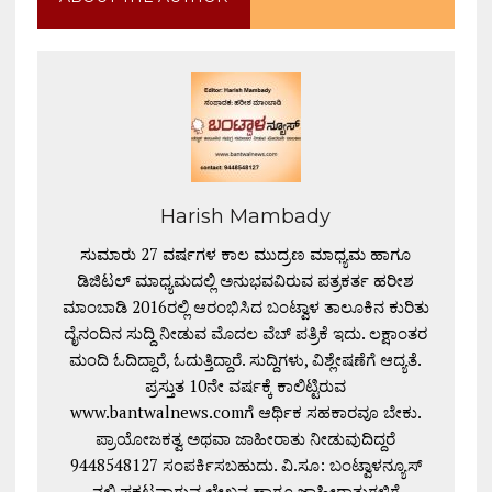
Harish Mambady
ಸುಮಾರು 27 ವರ್ಷಗಳ ಕಾಲ ಮುದ್ರಣ ಮಾಧ್ಯಮ ಹಾಗೂ
ಡಿಜಿಟಲ್ ಮಾಧ್ಯಮದಲ್ಲಿ ಅನುಭವವಿರುವ ಪತ್ರಕರ್ತ ಹರೀಶ
ಮಾಂಬಾಡಿ 2016ರಲ್ಲಿ ಆರಂಭಿಸಿದ ಬಂಟ್ವಾಳ ತಾಲೂಕಿನ ಕುರಿತು
ದೈನಂದಿನ ಸುದ್ದಿ ನೀಡುವ ಮೊದಲ ವೆಬ್ ಪತ್ರಿಕೆ ಇದು. ಲಕ್ಷಾಂತರ
ಮಂದಿ ಓದಿದ್ದಾರೆ, ಓದುತ್ತಿದ್ದಾರೆ. ಸುದ್ದಿಗಳು, ವಿಶ್ಲೇಷಣೆಗೆ ಆದ್ಯತೆ.
ಪ್ರಸ್ತುತ 10ನೇ ವರ್ಷಕ್ಕೆ ಕಾಲಿಟ್ಟಿರುವ
www.bantwalnews.comಗೆ ಆರ್ಥಿಕ ಸಹಕಾರವೂ ಬೇಕು.
ಪ್ರಾಯೋಜಕತ್ವ ಅಥವಾ ಜಾಹೀರಾತು ನೀಡುವುದಿದ್ದರೆ
9448548127 ಸಂಪರ್ಕಿಸಬಹುದು. ವಿ.ಸೂ: ಬಂಟ್ವಾಳನ್ಯೂಸ್
ನಲ್ಲಿ ಪ್ರಕಟವಾಗುವ ಲೇಖನ ಹಾಗೂ ಜಾಹೀರಾತುಗಳಿಗೆ