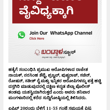
ಹತ್ಯೆಗೆ ಸಂಬಂಧಿಸಿ
ಪ್ರಮುಖ ಆರೋಪಿಗಳಾದ ರಾಜೇಶ
ನಾಯಕ್
,
ನರಸಿಂಹ ಶೆಟ್ಟಿ
,
ಪ್ರಜ್ವಲ್
,
ಪುಷ್ಪರಾಜ್
,
ಸಚಿನ್
,
ರೋಷನ್
,
ಸತೀಶ್ ರೈ ಮತ್ತು ಇನ್ನಿತರ ಆರೋಪಿಗಳನ್ನು ಪತ್ತೆ ಹಚ್ಚಿ
ದಸ್ತಗಿರಿ ಮಾಡುವುದರಲ್ಲಿ ದಕ್ಷಿಣ ಕನ್ನಡ ಜಿಲ್ಲಾ ಪೊಲೀಸ್
ತಂಡವು ಯಶಸ್ವಿಯಾಗಿರುತ್ತದೆ
ಎಂದು ಅವರು ಶನಿವಾರ
ಮಂಗಳೂರಿನಲ್ಲಿ ಕರೆದ ಸುದ್ದಿಗೋಷ್ಠಿಯಲ್ಲಿ ತಿಳಿಸಿದರು.
ಏಪ್ರಿಲ್ 20ರಂದು
ಬೆಳಿಗ್ಗೆ
11-35
ಗಂಟೆ ಸಮಯಕ್ಕೆ ವಿಟ್ಲ