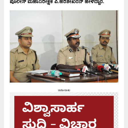
ಪೊಲೀಸ್ ಮಹಾನಿರೀಕ್ಷಕ ಪಿ.ಹರಿಶೇಖರನ್ ಹೇಳಿದ್ದಾರೆ.
ಜಾಹೀರಾತು