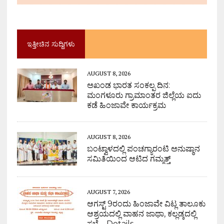
ಇತ್ತೀಚಿನ ಸುದ್ದಿಗಳು
AUGUST 8, 2026
ಅಖಂಡ ಭಾರತ ಸಂಕಲ್ಪ ದಿನ:
ಮಂಗಳೂರು ಗ್ರಾಮಾಂತರ ಜಿಲ್ಲೆಯ ಐದು
ಕಡೆ ಹಿಂಜಾವೇ ಕಾರ್ಯಕ್ರಮ
AUGUST 8, 2026
ಬಂಟ್ವಾಳದಲ್ಲಿ ಪಂಚಗ್ಯಾರಂಟಿ ಅನುಷ್ಠಾನ
ಸಮಿತಿಯಿಂದ ಆಟಿದ ಗಮ್ಮತ್ತ್
AUGUST 7, 2026
ಆಗಸ್ಟ್ 9ರಂದು ಹಿಂಜಾವೇ ವಿಟ್ಲ ತಾಲೂಕು
ಆಶ್ರಯದಲ್ಲಿ ವಾಹನ ಜಾಥಾ, ಕಲ್ಲಡ್ಕದಲ್ಲಿ
ಸಭೆ – Details