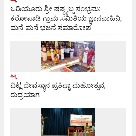
ಒಡಿಯೂರು ಶ್ರೀ ಷಷ್ಠ್ಯಬ್ದ ಸಂಭ್ರಮ:
ಕರೋಪಾಡಿ ಗ್ರಾಮ ಸಮಿತಿಯ ಜ್ಞಾನವಾಹಿನಿ,
ಮನೆ-ಮನೆ ಭಜನೆ ಸಮಾರೋಪ
ವಿಟ್ಲ
ವಿಟ್ಲ ದೇವಸ್ಥಾನ ಪ್ರತಿಷ್ಠಾ ಮಹೋತ್ಸವ,
ರುದ್ರಯಾಗ