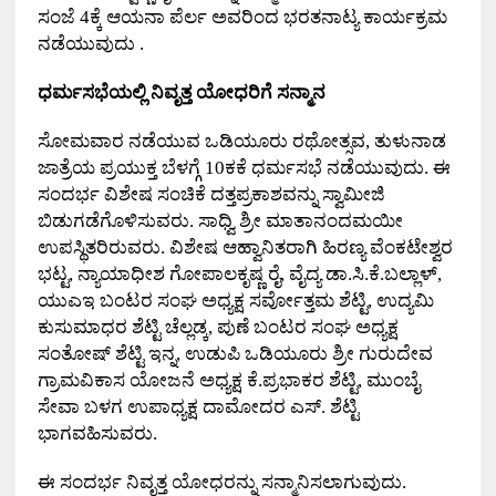
ಸಂಜೆ 4ಕ್ಕೆ ಆಯನಾ ಪೆರ್ಲ ಅವರಿಂದ ಭರತನಾಟ್ಯ ಕಾರ್ಯಕ್ರಮ
ನಡೆಯುವುದು .
ಧರ್ಮಸಭೆಯಲ್ಲಿ ನಿವೃತ್ತ ಯೋಧರಿಗೆ ಸನ್ಮಾನ
ಸೋಮವಾರ ನಡೆಯುವ ಒಡಿಯೂರು ರಥೋತ್ಸವ, ತುಳುನಾಡ
ಜಾತ್ರೆಯ ಪ್ರಯುಕ್ತ ಬೆಳಗ್ಗೆ 10ಕಕೆ ಧರ್ಮಸಭೆ ನಡೆಯುವುದು. ಈ
ಸಂದರ್ಭ ವಿಶೇಷ ಸಂಚಿಕೆ ದತ್ತಪ್ರಕಾಶವನ್ನು ಸ್ವಾಮೀಜಿ
ಬಿಡುಗಡೆಗೊಳಿಸುವರು. ಸಾಧ್ವಿ ಶ್ರೀ ಮಾತಾನಂದಮಯೀ
ಉಪಸ್ಥಿತರಿರುವರು. ವಿಶೇಷ ಆಹ್ವಾನಿತರಾಗಿ ಹಿರಣ್ಯ ವೆಂಕಟೇಶ್ವರ
ಭಟ್ಟ, ನ್ಯಾಯಾಧೀಶ ಗೋಪಾಲಕೃಷ್ಣ ರೈ, ವೈದ್ಯ ಡಾ.ಸಿ.ಕೆ.ಬಲ್ಲಾಳ್,
ಯುಎಇ ಬಂಟರ ಸಂಘ ಅಧ್ಯಕ್ಷ ಸರ್ವೋತ್ತಮ ಶೆಟ್ಟಿ, ಉದ್ಯಮಿ
ಕುಸುಮಾಧರ ಶೆಟ್ಟಿ ಚೆಲ್ಲಡ್ಕ, ಪುಣೆ ಬಂಟರ ಸಂಘ ಅಧ್ಯಕ್ಷ
ಸಂತೋಷ್ ಶೆಟ್ಟಿ ಇನ್ನ, ಉಡುಪಿ ಒಡಿಯೂರು ಶ್ರೀ ಗುರುದೇವ
ಗ್ರಾಮವಿಕಾಸ ಯೋಜನೆ ಅಧ್ಯಕ್ಷ ಕೆ.ಪ್ರಭಾಕರ ಶೆಟ್ಟಿ, ಮುಂಬೈ
ಸೇವಾ ಬಳಗ ಉಪಾಧ್ಯಕ್ಷ ದಾಮೋದರ ಎಸ್. ಶೆಟ್ಟಿ
ಭಾಗವಹಿಸುವರು.
ಈ ಸಂದರ್ಭ ನಿವೃತ್ತ ಯೋಧರನ್ನು ಸನ್ಮಾನಿಸಲಾಗುವುದು.