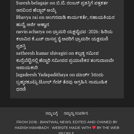
Suresh belagaje
on
ಬಿ.ಟಿ. ರಂಜನ್ ಪ್ರಶಸ್ತಿಗೆ ಪತ್ರಕರ್ತ
ಅರವಿಂದ ಹೆಬ್ಬಾರ್ ಆಯ್ಕೆ
Bhavya rai
on
ಅಂಗನವಾಡಿ ಕಾರ್ಯಕರ್ತೆ, ಸಹಾಯಕಿಯರ
ಹುದ್ದೆ, ಅರ್ಜಿ ಆಹ್ವಾನ
navin acharya
on
ಭ್ರಾಮರಿ ಯಕ್ಷವೈಭವ -2026: ಹಿರಿಯ
ಕಲಾವಿದ ಕೆ.ಎಚ್ ದಾಸಪ್ಪ ರೈ ಅವರಿಗೆ ಭ್ರಾಮರೀ ಯಕ್ಷಮಣಿ
ಪ್ರಶಸ್ತಿ
satheesh kumar shivagiri
on
ಕಲ್ಲಡ್ಕ ಸಮೀಪ
ಕುದ್ರೆಬೆಟ್ಟಿನಲ್ಲಿ ಹೆದ್ದಾರಿ ಸಮೀಪದ ಪ್ರಯಾಣಿಕರ ತಂಗುದಾಣವೇ
ಅಪಾಯಕಾರಿ
Jagadeesh Yadapadithaya
on
ಮಾರ್ಚ್ 3ರಂದು
ಬ್ರಹ್ಮರಕೂಟ್ಲು ಟೋಲ್ ಗೇಟ್ ತೆರವು ಆಗ್ರಹಿಸಿ ಸಾಮೂಹಿಕ
ಧರಣಿ
ನಮ್ಮ ಬಗ್ಗೆ
ನಮ್ಮನ್ನು ಸಂಪರ್ಕಿಸಿ
FROM 2016 - BANTWAL NEWS. EDITED AND OWNED BY
HARISH MAMBADY. WEBSITE MADE WITH
BY
THE WEB
PEOPLE
.