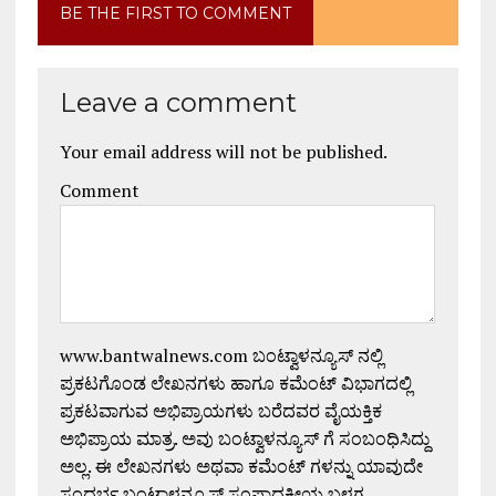
BE THE FIRST TO COMMENT
Leave a comment
Your email address will not be published.
Comment
www.bantwalnews.com ಬಂಟ್ವಾಳನ್ಯೂಸ್ ನಲ್ಲಿ
ಪ್ರಕಟಗೊಂಡ ಲೇಖನಗಳು ಹಾಗೂ ಕಮೆಂಟ್ ವಿಭಾಗದಲ್ಲಿ
ಪ್ರಕಟವಾಗುವ ಅಭಿಪ್ರಾಯಗಳು ಬರೆದವರ ವೈಯಕ್ತಿಕ
ಅಭಿಪ್ರಾಯ ಮಾತ್ರ. ಅವು ಬಂಟ್ವಾಳನ್ಯೂಸ್ ಗೆ ಸಂಬಂಧಿಸಿದ್ದು
ಅಲ್ಲ. ಈ ಲೇಖನಗಳು ಅಥವಾ ಕಮೆಂಟ್ ಗಳನ್ನು ಯಾವುದೇ
ಸಂದರ್ಭ ಬಂಟ್ವಾಳನ್ಯೂಸ್ ಸಂಪಾದಕೀಯ ಬಳಗ