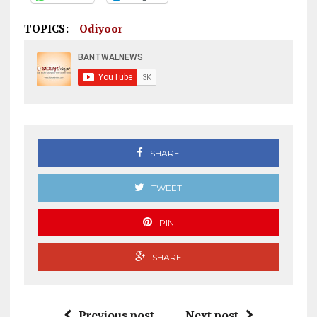
TOPICS:
Odiyoor
SHARE
TWEET
PIN
SHARE
Previous post
Next post