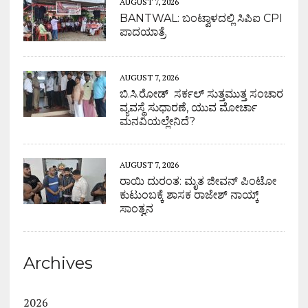
AUGUST 7, 2026
BANTWAL: ಬಂಟ್ವಾಳದಲ್ಲಿ ಸಿಪಿಐ CPI
ಪಾದಯಾತ್ರೆ
AUGUST 7, 2026
ಬಿ.ಸಿ.ರೋಡ್ ಸರ್ಕಲ್ ಸುತ್ತಮುತ್ತ ಸಂಚಾರ
ವ್ಯವಸ್ಥೆ ಸುಧಾರಣೆ, ಯುವ ಮೋರ್ಚಾ
ಮನವಿಯಲ್ಲೇನಿದೆ?
AUGUST 7, 2026
ರಾಯಿ ದುರಂತ: ಮೃತ ಜೀವನ್ ಪಿಂಟೋ
ಕುಟುಂಬಕ್ಕೆ ಶಾಸಕ ರಾಜೇಶ್ ನಾಯ್ಕ್
ಸಾಂತ್ವನ
Archives
2026