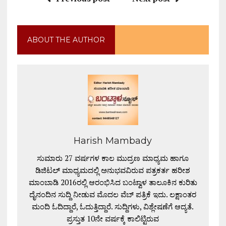
ABOUT THE AUTHOR
Harish Mambady
ಸುಮಾರು 27 ವರ್ಷಗಳ ಕಾಲ ಮುದ್ರಣ ಮಾಧ್ಯಮ ಹಾಗೂ
ಡಿಜಿಟಲ್ ಮಾಧ್ಯಮದಲ್ಲಿ ಅನುಭವವಿರುವ ಪತ್ರಕರ್ತ ಹರೀಶ
ಮಾಂಬಾಡಿ 2016ರಲ್ಲಿ ಆರಂಭಿಸಿದ ಬಂಟ್ವಾಳ ತಾಲೂಕಿನ ಕುರಿತು
ದೈನಂದಿನ ಸುದ್ದಿ ನೀಡುವ ಮೊದಲ ವೆಬ್ ಪತ್ರಿಕೆ ಇದು. ಲಕ್ಷಾಂತರ
ಮಂದಿ ಓದಿದ್ದಾರೆ, ಓದುತ್ತಿದ್ದಾರೆ. ಸುದ್ದಿಗಳು, ವಿಶ್ಲೇಷಣೆಗೆ ಆದ್ಯತೆ.
ಪ್ರಸ್ತುತ 10ನೇ ವರ್ಷಕ್ಕೆ ಕಾಲಿಟ್ಟಿರುವ