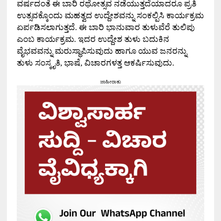
ವರ್ಷದಂತೆ ಈ ಬಾರಿ ರಥೋತ್ಸವ ನಡೆಯುತ್ತದೆಯಾದರೂ ಪ್ರತಿ
ಉತ್ಸವಕ್ಕೊಂದು ಮಹತ್ವದ ಉದ್ದೇಶವನ್ನು ಸಂಕಲ್ಪಿಸಿ ಕಾರ್ಯಕ್ರಮ
ಏರ್ಪಡಿಸಲಾಗುತ್ತದೆ. ಈ ಬಾರಿ ಭಾನುವಾರ ತುಳುವೆರೆ ತುಲಿಪು
ಎಂಬ ಕಾರ್ಯಕ್ರಮ. ಇದರ ಉದ್ದೇಶ ತುಳು ಬದುಕಿನ
ವೈಭವವನ್ನು ಮರುಸ್ಥಾಪಿಸುವುದು ಹಾಗೂ ಯುವ ಜನರನ್ನು
ತುಳು ಸಂಸ್ಕೃತಿ, ಭಾಷೆ, ವಿಚಾರಗಳತ್ತ ಆಕರ್ಷಿಸುವುದು.
ಜಾಹೀರಾತು