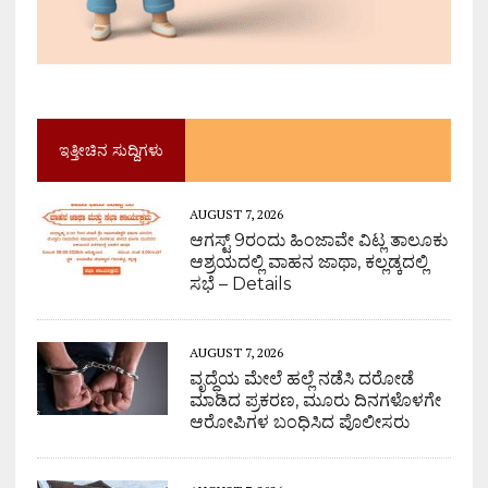
ಇತ್ತೀಚಿನ ಸುದ್ದಿಗಳು
AUGUST 7, 2026
ಆಗಸ್ಟ್ 9ರಂದು ಹಿಂಜಾವೇ ವಿಟ್ಲ ತಾಲೂಕು
ಆಶ್ರಯದಲ್ಲಿ ವಾಹನ ಜಾಥಾ, ಕಲ್ಲಡ್ಕದಲ್ಲಿ
ಸಭೆ – Details
AUGUST 7, 2026
ವೃದ್ಧೆಯ ಮೇಲೆ ಹಲ್ಲೆ ನಡೆಸಿ ದರೋಡೆ
ಮಾಡಿದ ಪ್ರಕರಣ, ಮೂರು ದಿನಗಳೊಳಗೇ
ಆರೋಪಿಗಳ ಬಂಧಿಸಿದ ಪೊಲೀಸರು