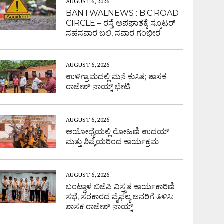
AUGUST 6, 2026
BANTWALNEWS : B.C.ROAD
CIRCLE – ರಸ್ತೆ ಅಪಘಾತಕ್ಕೆ ಸ್ಕೂಟರ್
ಸಹಸವಾರ ಬಲಿ, ಸವಾರ ಗಂಭೀರ
AUGUST 6, 2026
ಉಳಿಗ್ರಾಮದಲ್ಲಿ ಮನೆ ಕುಸಿತ; ಶಾಸಕ
ರಾಜೇಶ್ ನಾಯ್ಕ್ ಭೇಟಿ
AUGUST 6, 2026
ಅಯೋಧ್ಯೆಯಲ್ಲಿ ರೋಹಿಣಿ ಉದಯ್
ಮತ್ತು ಶಿಷ್ಯೆಯರಿಂದ ಕಾರ್ಯಕ್ರಮ
AUGUST 6, 2026
ಬಂಟ್ವಾಳ ಬಿಜೆಪಿ ವಿಸ್ತ್ರತ ಕಾರ್ಯಕಾರಿಣಿ
ಸಭೆ, ಸರಕಾರದ ವೈಫಲ್ಯ ಜನರಿಗೆ ತಿಳಿಸಿ:
ಶಾಸಕ ರಾಜೇಶ್ ನಾಯ್ಕ್