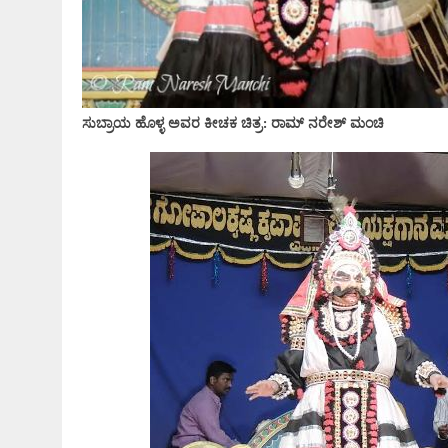
ಸುಬ್ರಾಯ ಹೊಳ್ಳ ಅವರ ಕೀಚಕ ಚಿತ್ರ: ರಾಮ್ ನರೇಶ್ ಮಂಚಿ