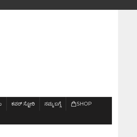
ು
ಕವರ್ ಸ್ಟೋರಿ
ನಮ್ಮ ಬಗ್ಗೆ
SHOP