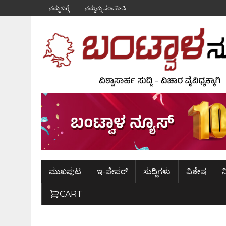
ನಮ್ಮ ಬಗ್ಗೆ
ನಮ್ಮನ್ನು ಸಂಪರ್ಕಿಸಿ
ಮುಖಪುಟ
ಇ-ಪೇಪರ್
ಸುದ್ದಿಗಳು
ವಿಶೇಷ
ನ
CART