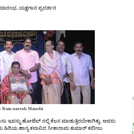
 ಸಮಾರಂಭ, ಯಕ್ಷಗಾನ ಪ್ರದರ್ಶನ
ic: Ram naresh Manchi
ದ್ದರೆ ನಾನು ಇವನ್ನು ಹೋಟೆಲ್ ನಲ್ಲಿ ಕೆಲಸ ಮಾಡುತ್ತಿರಬೇಕಾಗಿತ್ತು. ಅವರು
ದು ಹಿರಿಯ ಹಾಸ್ಯ ಕಲಾವಿದ ಸೀತಾರಾಮ ಕುಮಾರ್ ಕಟೀಲು