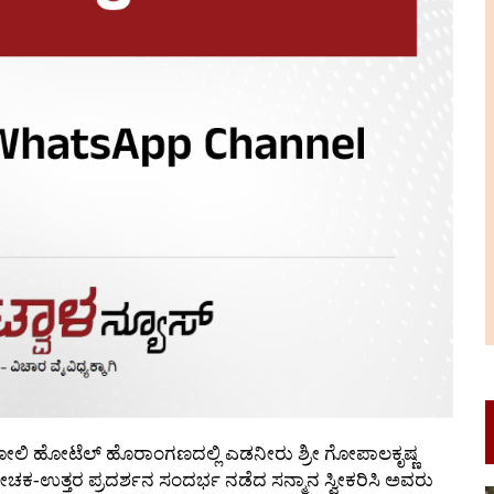
ರಂಗೋಲಿ ಹೋಟೆಲ್ ಹೊರಾಂಗಣದಲ್ಲಿ ಎಡನೀರು ಶ್ರೀ ಗೋಪಾಲಕೃಷ್ಣ
ಉತ್ತರ ಪ್ರದರ್ಶನ ಸಂದರ್ಭ ನಡೆದ ಸನ್ಮಾನ ಸ್ವೀಕರಿಸಿ ಅವರು