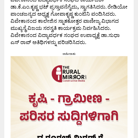
ಡಾ.ಕೆ.ಎಂ.ಕೃಷ್ಣ ಭಟ್ ಪ್ರಸ್ತಾವನೆಗೈದು
,
ಸ್ವಾಗತಿಸಿದರು. ರೇಡಿಯೋ
ಪಾಂಚಜನ್ಯದ ಅಧ್ಯಕ್ಷ ಗೋಪಾಕೃಷ್ಣ ಕುಂಟಿನಿ ವಂದಿಸಿದರು.
ವಿವೇಕಾನಂದ ಕಾಲೇಜಿನ ಸ್ನಾತಕೋತ್ತರ ವಾಣೀಜ್ಯ ವಿಭಾಗದ
ಮುಖ್ಯಸ್ಥೆ ವಿಜಯ ಸರಸ್ವತಿ ಕಾರ್ಯಕ್ರಮ ನಿರ್ವಹಿಸಿದರು.
ವಿವೇಕಾನಂದ ವಿದ್ಯಾವರ್ಧಕ ಸಂಘದ ಉಪಾಧ್ಯಕ್ಷೆ ಡಾ.ಸುಧಾ
ಎಸ್ ರಾವ್ ಅತಿಥಿಗಳನ್ನು ಪರಿಚರಿಸಿದರು.
ಜಾಹೀರಾತು