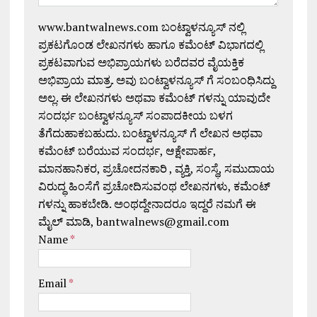
www.bantwalnews.com ಬಂಟ್ವಾಳನ್ಯೂಸ್ ನಲ್ಲಿ
ಪ್ರಕಟಗೊಂಡ ಲೇಖನಗಳು ಹಾಗೂ ಕಮೆಂಟ್ ವಿಭಾಗದಲ್ಲಿ
ಪ್ರಕಟವಾಗುವ ಅಭಿಪ್ರಾಯಗಳು ಬರೆದವರ ವೈಯಕ್ತಿಕ
ಅಭಿಪ್ರಾಯ ಮಾತ್ರ. ಅವು ಬಂಟ್ವಾಳನ್ಯೂಸ್ ಗೆ ಸಂಬಂಧಿಸಿದ್ದು
ಅಲ್ಲ. ಈ ಲೇಖನಗಳು ಅಥವಾ ಕಮೆಂಟ್ ಗಳನ್ನು ಯಾವುದೇ
ಸಂದರ್ಭ ಬಂಟ್ವಾಳನ್ಯೂಸ್ ಸಂಪಾದಕೀಯ ಬಳಗ
ತೆಗೆದುಹಾಕಬಹುದು. ಬಂಟ್ವಾಳನ್ಯೂಸ್ ಗೆ ಲೇಖನ ಅಥವಾ
ಕಮೆಂಟ್ ಬರೆಯುವ ಸಂದರ್ಭ, ಆಕ್ಷೇಪಾರ್ಹ,
ಮಾನಹಾನಿಕರ, ಪ್ರಚೋದನಕಾರಿ , ವ್ಯಕ್ತಿ, ಸಂಸ್ಥೆ, ಸಮುದಾಯ
ವಿರುದ್ಧ ಹಿಂಸೆಗೆ ಪ್ರಚೋದಿಸುವಂಥ ಲೇಖನಗಳು, ಕಮೆಂಟ್
ಗಳನ್ನು ಹಾಕಬೇಡಿ. ಅಂಥದ್ದೇನಾದರೂ ಇದ್ದರೆ ನಮಗೆ ಈ
ಮೈಲ್ ಮಾಡಿ, bantwalnews@gmail.com
Name
*
Email
*