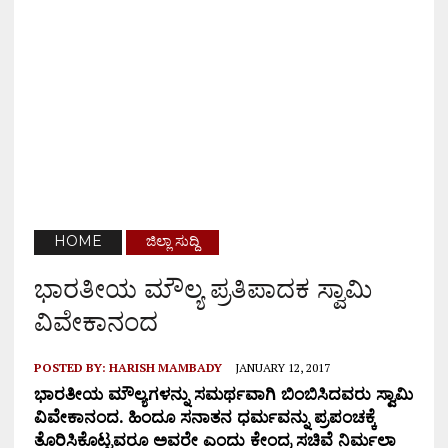
HOME
ಜಿಲ್ಲಾ ಸುದ್ದಿ
ಭಾರತೀಯ ಮೌಲ್ಯ ಪ್ರತಿಪಾದಕ ಸ್ವಾಮಿ
ವಿವೇಕಾನಂದ
POSTED BY:
HARISH MAMBADY
JANUARY 12, 2017
ಭಾರತೀಯ ಮೌಲ್ಯಗಳನ್ನು ಸಮರ್ಥವಾಗಿ ಬಿಂಬಿಸಿದವರು ಸ್ವಾಮಿ
ವಿವೇಕಾನಂದ. ಹಿಂದೂ ಸನಾತನ ಧರ್ಮವನ್ನು ಪ್ರಪಂಚಕ್ಕೆ
ತೊರಿಸಿಕೊಟ್ಟವರೂ ಅವರೇ ಎಂದು ಕೇಂದ್ರ ಸಚಿವೆ ನಿರ್ಮಲಾ