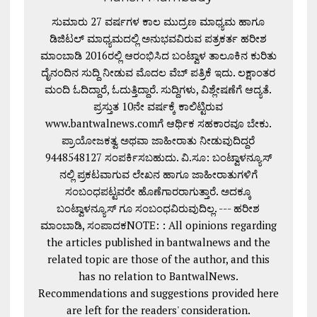
ಸುಮಾರು 27 ವರ್ಷಗಳ ಕಾಲ ಮುದ್ರಣ ಮಾಧ್ಯಮ ಹಾಗೂ
ಡಿಜಿಟಲ್ ಮಾಧ್ಯಮದಲ್ಲಿ ಅನುಭವವಿರುವ ಪತ್ರಕರ್ತ ಹರೀಶ
ಮಾಂಬಾಡಿ 2016ರಲ್ಲಿ ಆರಂಭಿಸಿದ ಬಂಟ್ವಾಳ ತಾಲೂಕಿನ ಕುರಿತು
ದೈನಂದಿನ ಸುದ್ದಿ ನೀಡುವ ಮೊದಲ ವೆಬ್ ಪತ್ರಿಕೆ ಇದು. ಲಕ್ಷಾಂತರ
ಮಂದಿ ಓದಿದ್ದಾರೆ, ಓದುತ್ತಿದ್ದಾರೆ. ಸುದ್ದಿಗಳು, ವಿಶ್ಲೇಷಣೆಗೆ ಆದ್ಯತೆ.
ಪ್ರಸ್ತುತ 10ನೇ ವರ್ಷಕ್ಕೆ ಕಾಲಿಟ್ಟಿರುವ
www.bantwalnews.comಗೆ ಆರ್ಥಿಕ ಸಹಕಾರವೂ ಬೇಕು.
ಪ್ರಾಯೋಜಕತ್ವ ಅಥವಾ ಜಾಹೀರಾತು ನೀಡುವುದಿದ್ದರೆ
9448548127 ಸಂಪರ್ಕಿಸಬಹುದು. ವಿ.ಸೂ: ಬಂಟ್ವಾಳನ್ಯೂಸ್
ನಲ್ಲಿ ಪ್ರಕಟವಾಗುವ ಲೇಖನ ಹಾಗೂ ಜಾಹೀರಾತುಗಳಿಗೆ
ಸಂಬಂಧಪಟ್ಟವರೇ ಹೊಣೆಗಾರರಾಗುತ್ತಾರೆ. ಅದಕ್ಕೂ
ಬಂಟ್ವಾಳನ್ಯೂಸ್ ಗೂ ಸಂಬಂಧವಿರುವುದಿಲ್ಲ. --- ಹರೀಶ
ಮಾಂಬಾಡಿ, ಸಂಪಾದಕNOTE: : All opinions regarding
the articles published in bantwalnews and the
related topic are those of the author, and this
has no relation to BantwalNews.
Recommendations and suggestions provided here
are left for the readers' consideration.