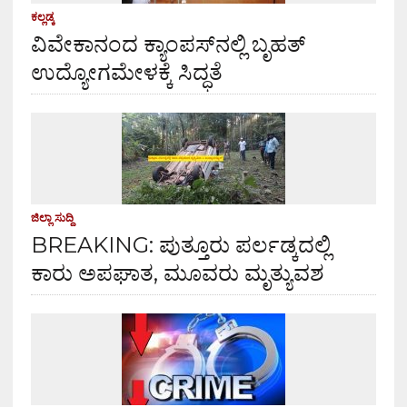
ಕಲ್ಲಡ್ಕ
ವಿವೇಕಾನಂದ ಕ್ಯಾಂಪಸ್‌ನಲ್ಲಿ ಬೃಹತ್
ಉದ್ಯೋಗಮೇಳಕ್ಕೆ ಸಿದ್ಧತೆ
ಜಿಲ್ಲಾ ಸುದ್ದಿ
BREAKING: ಪುತ್ತೂರು ಪರ್ಲಡ್ಕದಲ್ಲಿ
ಕಾರು ಅಪಘಾತ, ಮೂವರು ಮೃತ್ಯುವಶ