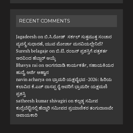
RECENT COMMENTS
Jagadeesh
on
ಬಿ.ಸಿ.ರೋಡ್ ಸರ್ಕಲ್ ಸುತ್ತಮುತ್ತ ಸಂಚಾರ
ವ್ಯವಸ್ಥೆ ಸುಧಾರಣೆ, ಯುವ ಮೋರ್ಚಾ ಮನವಿಯಲ್ಲೇನಿದೆ?
Suresh belagaje
on
ಬಿ.ಟಿ. ರಂಜನ್ ಪ್ರಶಸ್ತಿಗೆ ಪತ್ರಕರ್ತ
ಅರವಿಂದ ಹೆಬ್ಬಾರ್ ಆಯ್ಕೆ
Bhavya rai
on
ಅಂಗನವಾಡಿ ಕಾರ್ಯಕರ್ತೆ, ಸಹಾಯಕಿಯರ
ಹುದ್ದೆ, ಅರ್ಜಿ ಆಹ್ವಾನ
navin acharya
on
ಭ್ರಾಮರಿ ಯಕ್ಷವೈಭವ -2026: ಹಿರಿಯ
ಕಲಾವಿದ ಕೆ.ಎಚ್ ದಾಸಪ್ಪ ರೈ ಅವರಿಗೆ ಭ್ರಾಮರೀ ಯಕ್ಷಮಣಿ
ಪ್ರಶಸ್ತಿ
satheesh kumar shivagiri
on
ಕಲ್ಲಡ್ಕ ಸಮೀಪ
ಕುದ್ರೆಬೆಟ್ಟಿನಲ್ಲಿ ಹೆದ್ದಾರಿ ಸಮೀಪದ ಪ್ರಯಾಣಿಕರ ತಂಗುದಾಣವೇ
ಅಪಾಯಕಾರಿ