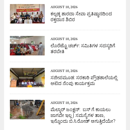
AUGUST 10, 2026
ಕಲ್ಲಡ್ಕ ಶಾರದಾ ಸೇವಾ ಪ್ರತಿಷ್ಠಾನದಿಂದ
ರಕ್ತದಾನ ಶಿಬಿರ
AUGUST 10, 2026
ಲೊರೆಟ್ಟೊ ಚರ್ಚ್: ಸಮಿತಿಗಳ ಸದಸ್ಯರಿಗೆ
ತರಬೇತಿ
AUGUST 10, 2026
ಸಜೀಪಮೂಡ: ಸರಕಾರಿ ಪ್ರೌಢಶಾಲೆಯಲ್ಲಿ
ಆಟಿದ ನೆಂಪು ಕಾರ್ಯಕ್ರಮ
AUGUST 10, 2026
ಮೆಲ್ಕಾರ್ ಜಂಕ್ಷನ್: ಬಸ್ ಗೆ ಕಾಯಲು
ಜಾಗವೇ ಇಲ್ಲ | ಸಮಸ್ಯೆಗಳ ತಾಣ,
ಇನ್ನೊಂದು ಬಿ.ಸಿ.ರೋಡ್ ಆಗುತ್ತಿದೆಯೇ?