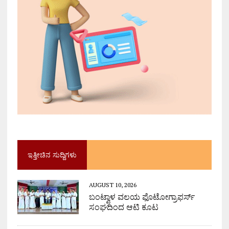
ಇತ್ತೀಚಿನ ಸುದ್ದಿಗಳು
AUGUST 10, 2026
ಬಂಟ್ವಾಳ ವಲಯ ಫೊಟೋಗ್ರಾಫರ್ಸ್
ಸಂಘದಿಂದ ಆಟಿ ಕೂಟ