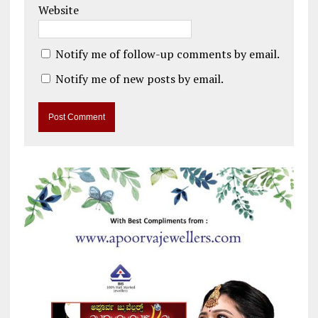
Website
Notify me of follow-up comments by email.
Notify me of new posts by email.
A
l
t
e
r
n
a
t
i
v
e