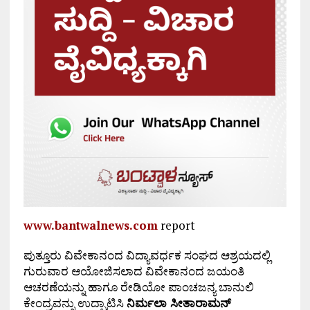
www.bantwalnews.com
report
ಪುತ್ತೂರು ವಿವೇಕಾನಂದ ವಿದ್ಯಾವರ್ಧಕ ಸಂಘದ ಆಶ್ರಯದಲ್ಲಿ
ಗುರುವಾರ ಆಯೋಜಿಸಲಾದ ವಿವೇಕಾನಂದ ಜಯಂತಿ
ಆಚರಣೆಯನ್ನು ಹಾಗೂ ರೇಡಿಯೋ ಪಾಂಚಜನ್ಯ ಬಾನುಲಿ
ಕೇಂದ್ರವನ್ನು ಉದ್ಘಾಟಿಸಿ
ನಿರ್ಮಲಾ ಸೀತಾರಾಮನ್