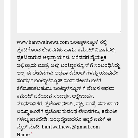
www.bantwalnews.com ಬಂಟ್ವಾಳನ್ಯೂಸ್ ನಲ್ಲಿ
ಪ್ರಕಟಗೊಂಡ ಲೇಖನಗಳು ಹಾಗೂ ಕಮೆಂಟ್ ವಿಭಾಗದಲ್ಲಿ
ಪ್ರಕಟವಾಗುವ ಅಭಿಪ್ರಾಯಗಳು ಬರೆದವರ ವೈಯಕ್ತಿಕ
ಅಭಿಪ್ರಾಯ ಮಾತ್ರ. ಅವು ಬಂಟ್ವಾಳನ್ಯೂಸ್ ಗೆ ಸಂಬಂಧಿಸಿದ್ದು
ಅಲ್ಲ. ಈ ಲೇಖನಗಳು ಅಥವಾ ಕಮೆಂಟ್ ಗಳನ್ನು ಯಾವುದೇ
ಸಂದರ್ಭ ಬಂಟ್ವಾಳನ್ಯೂಸ್ ಸಂಪಾದಕೀಯ ಬಳಗ
ತೆಗೆದುಹಾಕಬಹುದು. ಬಂಟ್ವಾಳನ್ಯೂಸ್ ಗೆ ಲೇಖನ ಅಥವಾ
ಕಮೆಂಟ್ ಬರೆಯುವ ಸಂದರ್ಭ, ಆಕ್ಷೇಪಾರ್ಹ,
ಮಾನಹಾನಿಕರ, ಪ್ರಚೋದನಕಾರಿ , ವ್ಯಕ್ತಿ, ಸಂಸ್ಥೆ, ಸಮುದಾಯ
ವಿರುದ್ಧ ಹಿಂಸೆಗೆ ಪ್ರಚೋದಿಸುವಂಥ ಲೇಖನಗಳು, ಕಮೆಂಟ್
ಗಳನ್ನು ಹಾಕಬೇಡಿ. ಅಂಥದ್ದೇನಾದರೂ ಇದ್ದರೆ ನಮಗೆ ಈ
ಮೈಲ್ ಮಾಡಿ, bantwalnews@gmail.com
Name
*