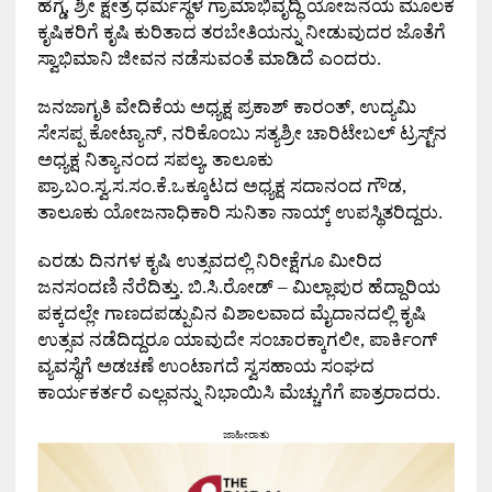
ಹೆಗ್ಡೆ
,
ಶ್ರೀ ಕ್ಷೇತ್ರ ಧರ್ಮಸ್ಥಳ ಗ್ರಾಮಾಭಿವೃದ್ಧಿ ಯೋಜನೆಯ ಮೂಲಕ
ಕೃಷಿಕರಿಗೆ ಕೃಷಿ ಕುರಿತಾದ ತರಬೇತಿಯನ್ನು ನೀಡುವುದರ ಜೊತೆಗೆ
ಸ್ವಾಭಿಮಾನಿ ಜೀವನ ನಡೆಸುವಂತೆ ಮಾಡಿದೆ ಎಂದರು.
ಜನಜಾಗೃತಿ ವೇದಿಕೆಯ ಅಧ್ಯಕ್ಷ ಪ್ರಕಾಶ್ ಕಾರಂತ್
,
ಉದ್ಯಮಿ
ಸೇಸಪ್ಪ ಕೋಟ್ಯಾನ್
,
ನರಿಕೊಂಬು ಸತ್ಯಶ್ರೀ ಚಾರಿಟೇಬಲ್ ಟ್ರಸ್ಟ್‌ನ
ಅಧ್ಯಕ್ಷ ನಿತ್ಯಾನಂದ ಸಪಲ್ಯ
,
ತಾಲೂಕು
ಪ್ರಾ.ಬಂ.ಸ್ವ.ಸ.ಸಂ.ಕೆ.ಒಕ್ಕೂಟದ ಅಧ್ಯಕ್ಷ ಸದಾನಂದ ಗೌಡ
,
ತಾಲೂಕು ಯೋಜನಾಧಿಕಾರಿ ಸುನಿತಾ ನಾಯ್ಕ್ ಉಪಸ್ಥಿತರಿದ್ದರು.
ಎರಡು ದಿನಗಳ ಕೃಷಿ ಉತ್ಸವದಲ್ಲಿ ನಿರೀಕ್ಷೆಗೂ ಮೀರಿದ
ಜನಸಂದಣಿ ನೆರೆದಿತ್ತು. ಬಿ.ಸಿ.ರೋಡ್ – ಮಿಲ್ಲಾಪುರ ಹೆದ್ದಾರಿಯ
ಪಕ್ಕದಲ್ಲೇ ಗಾಣದಪಡ್ಪುವಿನ ವಿಶಾಲವಾದ ಮೈದಾನದಲ್ಲಿ ಕೃಷಿ
ಉತ್ಸವ ನಡೆದಿದ್ದರೂ ಯಾವುದೇ ಸಂಚಾರಕ್ಕಾಗಲೀ
,
ಪಾರ್ಕಿಂಗ್
ವ್ಯವಸ್ಥೆಗೆ ಅಡಚಣೆ ಉಂಟಾಗದೆ ಸ್ವಸಹಾಯ ಸಂಘದ
ಕಾರ್ಯಕರ್ತರೆ ಎಲ್ಲವನ್ನು ನಿಭಾಯಿಸಿ ಮೆಚ್ಚುಗೆಗೆ ಪಾತ್ರರಾದರು.
ಜಾಹೀರಾತು