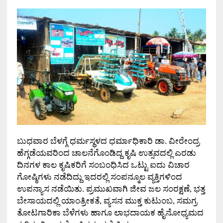
ಬುಧವಾರ ಬೆಳಗ್ಗೆ ಧರ್ಮಸ್ಥಳದ ಧರ್ಮಾಧಿಕಾರಿ ಡಾ. ವೀರೇಂದ್ರ
ಹೆಗ್ಗಡೆಯವರಿಂದ ಚಾಲನೆಗೊಂಡಿದ್ದ ಕೃಷಿ ಉತ್ಸವದಲ್ಲಿ ಎರಡು
ದಿನಗಳ ಕಾಲ ಕೃಷಿಕರಿಗೆ ಸಂಬಂಧಿಸಿದ ಒಟ್ಟು ಐದು ವಿಚಾರ
ಗೋಷ್ಠಿಗಳು ನಡೆದಿದ್ದು ಇದರಲ್ಲಿ ಸಂಪನ್ಮೂಲ ವ್ಯಕ್ತಿಗಳಿಂದ
ಉಪನ್ಯಾಸ ನಡೆಯಿತು. ಪ್ರಮುಖವಾಗಿ ಜೀವ ಜಲ ಸಂರಕ್ಷಣೆ
,
ಭತ್ತ
ಬೇಸಾಯದಲ್ಲಿ ಯಾಂತ್ರೀಕತೆ
,
ವ್ಯಸನ ಮುಕ್ತ ಕುಟುಂಬ
,
ಸಮಗ್ರ
ತೋಟಗಾರಿಕಾ ಬೆಳೆಗಳು ಹಾಗೂ ಲಾಭದಾಯಕ ಹೈನೋಧ್ಯಮದ