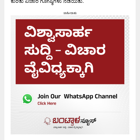
ಕುರಿತು ವಿಚಾರ ಗೋಷ್ಠಿಗಳು ನಡೆಯಿತು.
ಜಾಹೀರಾತು