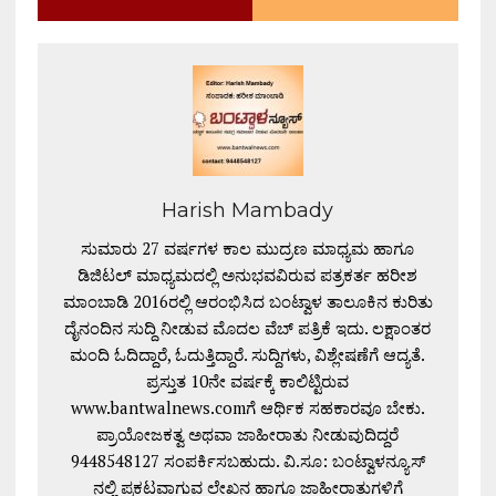
Harish Mambady
ಸುಮಾರು 27 ವರ್ಷಗಳ ಕಾಲ ಮುದ್ರಣ ಮಾಧ್ಯಮ ಹಾಗೂ
ಡಿಜಿಟಲ್ ಮಾಧ್ಯಮದಲ್ಲಿ ಅನುಭವವಿರುವ ಪತ್ರಕರ್ತ ಹರೀಶ
ಮಾಂಬಾಡಿ 2016ರಲ್ಲಿ ಆರಂಭಿಸಿದ ಬಂಟ್ವಾಳ ತಾಲೂಕಿನ ಕುರಿತು
ದೈನಂದಿನ ಸುದ್ದಿ ನೀಡುವ ಮೊದಲ ವೆಬ್ ಪತ್ರಿಕೆ ಇದು. ಲಕ್ಷಾಂತರ
ಮಂದಿ ಓದಿದ್ದಾರೆ, ಓದುತ್ತಿದ್ದಾರೆ. ಸುದ್ದಿಗಳು, ವಿಶ್ಲೇಷಣೆಗೆ ಆದ್ಯತೆ.
ಪ್ರಸ್ತುತ 10ನೇ ವರ್ಷಕ್ಕೆ ಕಾಲಿಟ್ಟಿರುವ
www.bantwalnews.comಗೆ ಆರ್ಥಿಕ ಸಹಕಾರವೂ ಬೇಕು.
ಪ್ರಾಯೋಜಕತ್ವ ಅಥವಾ ಜಾಹೀರಾತು ನೀಡುವುದಿದ್ದರೆ
9448548127 ಸಂಪರ್ಕಿಸಬಹುದು. ವಿ.ಸೂ: ಬಂಟ್ವಾಳನ್ಯೂಸ್
ನಲ್ಲಿ ಪ್ರಕಟವಾಗುವ ಲೇಖನ ಹಾಗೂ ಜಾಹೀರಾತುಗಳಿಗೆ