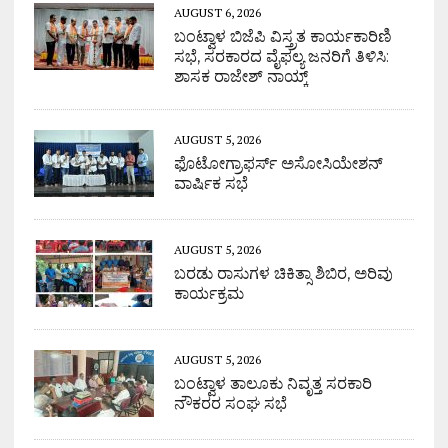
AUGUST 6, 2026
ಬಂಟ್ವಾಳ ಬಿಜೆಪಿ ವಿಸ್ತ್ರತ ಕಾರ್ಯಕಾರಿಣಿ
ಸಭೆ, ಸರಕಾರದ ವೈಫಲ್ಯ ಜನರಿಗೆ ತಿಳಿಸಿ:
ಶಾಸಕ ರಾಜೇಶ್ ನಾಯ್ಕ್
AUGUST 5, 2026
ಫೊಟೋಗ್ರಾಫರ್ಸ್ ಅಸೋಸಿಯೇಶನ್
ವಾರ್ಷಿಕ ಸಭೆ
AUGUST 5, 2026
ಬರಡು ರಾಸುಗಳ ಚಿಕಿತ್ಸಾ ಶಿಬಿರ, ಅರಿವು
ಕಾರ್ಯಕ್ರಮ
AUGUST 5, 2026
ಬಂಟ್ವಾಳ ತಾಲೂಕು ನಿವೃತ್ತ ಸರಕಾರಿ
ನೌಕರರ ಸಂಘ ಸಭೆ