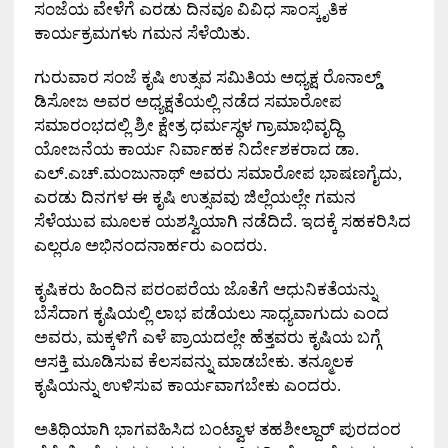
ಸಂಜೆಯ ವೇಳೆಗೆ ಎರಡು ದಿನವೂ ವಿವಿಧ ಸಾಂಸ್ಕೃತಿಕ
ಕಾರ್ಯಕ್ರಮಗಳು ಗಮನ ಸೆಳೆಯಿತು.
ಗುರುವಾರ ಸಂಜೆ ಕೃಷಿ ಉತ್ಸವ ಸಮಿತಿಯ ಅಧ್ಯಕ್ಷ ರೊನಾಲ್ಡ್
ಡಿಸೋಜ ಅವರ ಅಧ್ಯಕ್ಷತೆಯಲ್ಲಿ ನಡೆದ ಸಮಾರೋಪ
ಸಮಾರಂಭದಲ್ಲಿ ಶ್ರೀ ಕ್ಷೇತ್ರ ಧರ್ಮಸ್ಥಳ ಗ್ರಾಮಾಭಿವೃದ್ಧಿ
ಯೋಜನೆಯ ಕಾರ್ಯ ನಿರ್ವಾಹಕ ನಿರ್ದೇಶಕರಾದ ಡಾ.
ಎಲ್.ಎಚ್.ಮಂಜುನಾಥ್ ಅವರು ಸಮಾರೋಪ ಭಾಷಣಗೈದು
,
ಎರಡು ದಿನಗಳ ಈ ಕೃಷಿ ಉತ್ಸವವು ಜಿಲ್ಲೆಯಲ್ಲೇ ಗಮನ
ಸೆಳೆಯುವ ಮೂಲಕ ಯಶಸ್ವಿಯಾಗಿ ನಡೆದಿದೆ. ಇದಕ್ಕೆ ಸಹಕರಿಸಿದ
ಎಲ್ಲರೂ ಅಭಿನಂದನಾರ್ಹರು ಎಂದರು.
ಕೃಷಿಕರು ಹಿಂದಿನ ಪರಂಪರೆಯ ಜೊತೆಗೆ ಆಧುನಿಕತೆಯನ್ನು
ಬೆಸೆದಾಗ ಕೃಷಿಯಲ್ಲಿ ಲಾಭ ಪಡೆಯಲು ಸಾಧ್ಯವಾಗುದು ಎಂದ
ಅವರು
,
ಮಕ್ಕಳಿಗೆ ಎಳೆ ಪ್ರಾಯದಲ್ಲೇ ಹೆತ್ತವರು ಕೃಷಿಯ ಬಗ್ಗೆ
ಆಸಕ್ತಿ ಮೂಡಿಸುವ ಕೆಲಸವನ್ನು ಮಾಡಬೇಕು. ತನ್ಮೂಲಕ
ಕೃಷಿಯನ್ನು ಉಳಿಸುವ ಕಾರ್ಯವಾಗಬೇಕು ಎಂದರು.
ಅತಿಥಿಯಾಗಿ ಭಾಗವಹಿಸಿದ ಬಂಟ್ವಾಳ ತಹಶೀಲ್ದಾರ್ ಪುರದಂರ