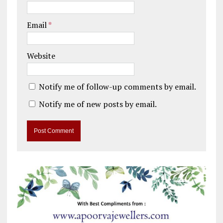
Email
*
Website
Notify me of follow-up comments by email.
Notify me of new posts by email.
A
l
t
e
r
n
a