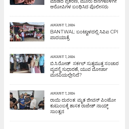
ಮಾಡಿದ ಪ್ರಕರಣ, ಮೂರು ದಿನಗಳೊಳಗೇ
ಆರೋಪಿಗಳ ಬಂಧಿಸಿದ ಪೊಲೀಸರು
AUGUST 7, 2026
BANTWAL: ಬಂಟ್ವಾಳದಲ್ಲಿ ಸಿಪಿಐ CPI
ಪಾದಯಾತ್ರೆ
AUGUST 7, 2026
ಬಿ.ಸಿ.ರೋಡ್ ಸರ್ಕಲ್ ಸುತ್ತಮುತ್ತ ಸಂಚಾರ
ವ್ಯವಸ್ಥೆ ಸುಧಾರಣೆ, ಯುವ ಮೋರ್ಚಾ
ಮನವಿಯಲ್ಲೇನಿದೆ?
AUGUST 7, 2026
ರಾಯಿ ದುರಂತ: ಮೃತ ಜೀವನ್ ಪಿಂಟೋ
ಕುಟುಂಬಕ್ಕೆ ಶಾಸಕ ರಾಜೇಶ್ ನಾಯ್ಕ್
ಸಾಂತ್ವನ