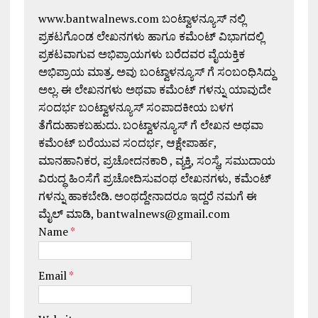
www.bantwalnews.com ಬಂಟ್ವಾಳನ್ಯೂಸ್ ನಲ್ಲಿ
ಪ್ರಕಟಗೊಂಡ ಲೇಖನಗಳು ಹಾಗೂ ಕಮೆಂಟ್ ವಿಭಾಗದಲ್ಲಿ
ಪ್ರಕಟವಾಗುವ ಅಭಿಪ್ರಾಯಗಳು ಬರೆದವರ ವೈಯಕ್ತಿಕ
ಅಭಿಪ್ರಾಯ ಮಾತ್ರ. ಅವು ಬಂಟ್ವಾಳನ್ಯೂಸ್ ಗೆ ಸಂಬಂಧಿಸಿದ್ದು
ಅಲ್ಲ. ಈ ಲೇಖನಗಳು ಅಥವಾ ಕಮೆಂಟ್ ಗಳನ್ನು ಯಾವುದೇ
ಸಂದರ್ಭ ಬಂಟ್ವಾಳನ್ಯೂಸ್ ಸಂಪಾದಕೀಯ ಬಳಗ
ತೆಗೆದುಹಾಕಬಹುದು. ಬಂಟ್ವಾಳನ್ಯೂಸ್ ಗೆ ಲೇಖನ ಅಥವಾ
ಕಮೆಂಟ್ ಬರೆಯುವ ಸಂದರ್ಭ, ಆಕ್ಷೇಪಾರ್ಹ,
ಮಾನಹಾನಿಕರ, ಪ್ರಚೋದನಕಾರಿ , ವ್ಯಕ್ತಿ, ಸಂಸ್ಥೆ, ಸಮುದಾಯ
ವಿರುದ್ಧ ಹಿಂಸೆಗೆ ಪ್ರಚೋದಿಸುವಂಥ ಲೇಖನಗಳು, ಕಮೆಂಟ್
ಗಳನ್ನು ಹಾಕಬೇಡಿ. ಅಂಥದ್ದೇನಾದರೂ ಇದ್ದರೆ ನಮಗೆ ಈ
ಮೈಲ್ ಮಾಡಿ, bantwalnews@gmail.com
Name
*
Email
*