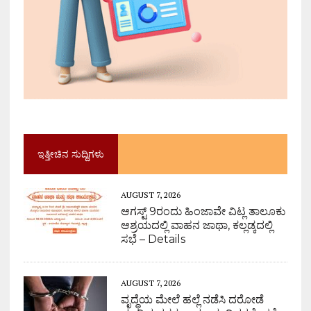
ಇತ್ತೀಚಿನ ಸುದ್ದಿಗಳು
AUGUST 7, 2026
ಆಗಸ್ಟ್ 9ರಂದು ಹಿಂಜಾವೇ ವಿಟ್ಲ ತಾಲೂಕು
ಆಶ್ರಯದಲ್ಲಿ ವಾಹನ ಜಾಥಾ, ಕಲ್ಲಡ್ಕದಲ್ಲಿ
ಸಭೆ – Details
AUGUST 7, 2026
ವೃದ್ಧೆಯ ಮೇಲೆ ಹಲ್ಲೆ ನಡೆಸಿ ದರೋಡೆ