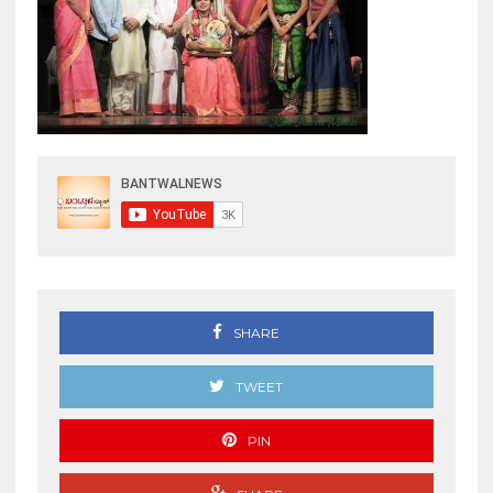
SHARE
TWEET
PIN