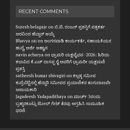
RECENT COMMENTS
Suresh belagaje
on
ಬಿ.ಟಿ. ರಂಜನ್ ಪ್ರಶಸ್ತಿಗೆ ಪತ್ರಕರ್ತ
ಅರವಿಂದ ಹೆಬ್ಬಾರ್ ಆಯ್ಕೆ
Bhavya rai
on
ಅಂಗನವಾಡಿ ಕಾರ್ಯಕರ್ತೆ, ಸಹಾಯಕಿಯರ
ಹುದ್ದೆ, ಅರ್ಜಿ ಆಹ್ವಾನ
navin acharya
on
ಭ್ರಾಮರಿ ಯಕ್ಷವೈಭವ -2026: ಹಿರಿಯ
ಕಲಾವಿದ ಕೆ.ಎಚ್ ದಾಸಪ್ಪ ರೈ ಅವರಿಗೆ ಭ್ರಾಮರೀ ಯಕ್ಷಮಣಿ
ಪ್ರಶಸ್ತಿ
satheesh kumar shivagiri
on
ಕಲ್ಲಡ್ಕ ಸಮೀಪ
ಕುದ್ರೆಬೆಟ್ಟಿನಲ್ಲಿ ಹೆದ್ದಾರಿ ಸಮೀಪದ ಪ್ರಯಾಣಿಕರ ತಂಗುದಾಣವೇ
ಅಪಾಯಕಾರಿ
Jagadeesh Yadapadithaya
on
ಮಾರ್ಚ್ 3ರಂದು
ಬ್ರಹ್ಮರಕೂಟ್ಲು ಟೋಲ್ ಗೇಟ್ ತೆರವು ಆಗ್ರಹಿಸಿ ಸಾಮೂಹಿಕ
ಧರಣಿ