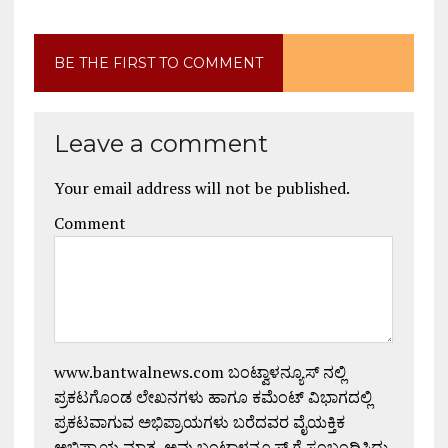
BE THE FIRST TO COMMENT
Leave a comment
Your email address will not be published.
Comment
www.bantwalnews.com ಬಂಟ್ವಾಳನ್ಯೂಸ್ ನಲ್ಲಿ
ಪ್ರಕಟಗೊಂಡ ಲೇಖನಗಳು ಹಾಗೂ ಕಮೆಂಟ್ ವಿಭಾಗದಲ್ಲಿ
ಪ್ರಕಟವಾಗುವ ಅಭಿಪ್ರಾಯಗಳು ಬರೆದವರ ವೈಯಕ್ತಿಕ
ಅಭಿಪ್ರಾಯ ಮಾತ್ರ. ಅವು ಬಂಟ್ವಾಳನ್ಯೂಸ್ ಗೆ ಸಂಬಂಧಿಸಿದ್ದು