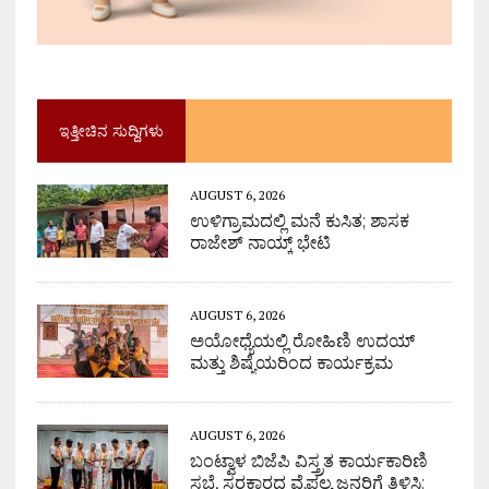
ಇತ್ತೀಚಿನ ಸುದ್ದಿಗಳು
AUGUST 6, 2026
ಉಳಿಗ್ರಾಮದಲ್ಲಿ ಮನೆ ಕುಸಿತ; ಶಾಸಕ
ರಾಜೇಶ್ ನಾಯ್ಕ್ ಭೇಟಿ
AUGUST 6, 2026
ಅಯೋಧ್ಯೆಯಲ್ಲಿ ರೋಹಿಣಿ ಉದಯ್
ಮತ್ತು ಶಿಷ್ಯೆಯರಿಂದ ಕಾರ್ಯಕ್ರಮ
AUGUST 6, 2026
ಬಂಟ್ವಾಳ ಬಿಜೆಪಿ ವಿಸ್ತ್ರತ ಕಾರ್ಯಕಾರಿಣಿ
ಸಭೆ, ಸರಕಾರದ ವೈಫಲ್ಯ ಜನರಿಗೆ ತಿಳಿಸಿ: