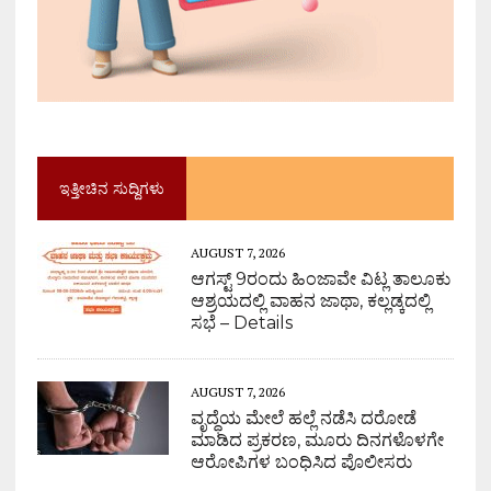
ಇತ್ತೀಚಿನ ಸುದ್ದಿಗಳು
AUGUST 7, 2026
ಆಗಸ್ಟ್ 9ರಂದು ಹಿಂಜಾವೇ ವಿಟ್ಲ ತಾಲೂಕು
ಆಶ್ರಯದಲ್ಲಿ ವಾಹನ ಜಾಥಾ, ಕಲ್ಲಡ್ಕದಲ್ಲಿ
ಸಭೆ – Details
AUGUST 7, 2026
ವೃದ್ಧೆಯ ಮೇಲೆ ಹಲ್ಲೆ ನಡೆಸಿ ದರೋಡೆ
ಮಾಡಿದ ಪ್ರಕರಣ, ಮೂರು ದಿನಗಳೊಳಗೇ
ಆರೋಪಿಗಳ ಬಂಧಿಸಿದ ಪೊಲೀಸರು