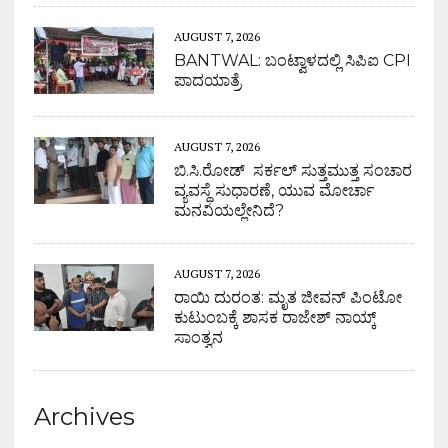
AUGUST 7, 2026
BANTWAL: ಬಂಟ್ವಾಳದಲ್ಲಿ ಸಿಪಿಐ CPI
ಪಾದಯಾತ್ರೆ
AUGUST 7, 2026
ಬಿ.ಸಿ.ರೋಡ್ ಸರ್ಕಲ್ ಸುತ್ತಮುತ್ತ ಸಂಚಾರ
ವ್ಯವಸ್ಥೆ ಸುಧಾರಣೆ, ಯುವ ಮೋರ್ಚಾ
ಮನವಿಯಲ್ಲೇನಿದೆ?
AUGUST 7, 2026
ರಾಯಿ ದುರಂತ: ಮೃತ ಜೀವನ್ ಪಿಂಟೋ
ಕುಟುಂಬಕ್ಕೆ ಶಾಸಕ ರಾಜೇಶ್ ನಾಯ್ಕ್
ಸಾಂತ್ವನ
Archives