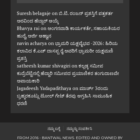
Suresh belagaje
on
ಬಿ.ಟಿ. ರಂಜನ್ ಪ್ರಶಸ್ತಿಗೆ ಪತ್ರಕರ್ತ
ಅರವಿಂದ ಹೆಬ್ಬಾರ್ ಆಯ್ಕೆ
Bhavya rai
on
ಅಂಗನವಾಡಿ ಕಾರ್ಯಕರ್ತೆ, ಸಹಾಯಕಿಯರ
ಹುದ್ದೆ, ಅರ್ಜಿ ಆಹ್ವಾನ
navin acharya
on
ಭ್ರಾಮರಿ ಯಕ್ಷವೈಭವ -2026: ಹಿರಿಯ
ಕಲಾವಿದ ಕೆ.ಎಚ್ ದಾಸಪ್ಪ ರೈ ಅವರಿಗೆ ಭ್ರಾಮರೀ ಯಕ್ಷಮಣಿ
ಪ್ರಶಸ್ತಿ
satheesh kumar shivagiri
on
ಕಲ್ಲಡ್ಕ ಸಮೀಪ
ಕುದ್ರೆಬೆಟ್ಟಿನಲ್ಲಿ ಹೆದ್ದಾರಿ ಸಮೀಪದ ಪ್ರಯಾಣಿಕರ ತಂಗುದಾಣವೇ
ಅಪಾಯಕಾರಿ
Jagadeesh Yadapadithaya
on
ಮಾರ್ಚ್ 3ರಂದು
ಬ್ರಹ್ಮರಕೂಟ್ಲು ಟೋಲ್ ಗೇಟ್ ತೆರವು ಆಗ್ರಹಿಸಿ ಸಾಮೂಹಿಕ
ಧರಣಿ
ನಮ್ಮ ಬಗ್ಗೆ
ನಮ್ಮನ್ನು ಸಂಪರ್ಕಿಸಿ
FROM 2016 - BANTWAL NEWS. EDITED AND OWNED BY