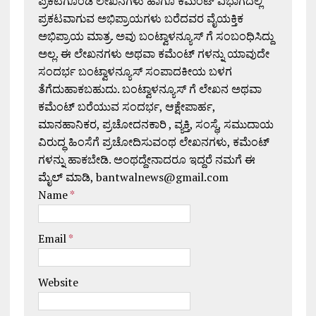
ಪ್ರಕಟಗೊಂಡ ಲೇಖನಗಳು ಹಾಗೂ ಕಮೆಂಟ್ ವಿಭಾಗದಲ್ಲಿ
ಪ್ರಕಟವಾಗುವ ಅಭಿಪ್ರಾಯಗಳು ಬರೆದವರ ವೈಯಕ್ತಿಕ
ಅಭಿಪ್ರಾಯ ಮಾತ್ರ. ಅವು ಬಂಟ್ವಾಳನ್ಯೂಸ್ ಗೆ ಸಂಬಂಧಿಸಿದ್ದು
ಅಲ್ಲ. ಈ ಲೇಖನಗಳು ಅಥವಾ ಕಮೆಂಟ್ ಗಳನ್ನು ಯಾವುದೇ
ಸಂದರ್ಭ ಬಂಟ್ವಾಳನ್ಯೂಸ್ ಸಂಪಾದಕೀಯ ಬಳಗ
ತೆಗೆದುಹಾಕಬಹುದು. ಬಂಟ್ವಾಳನ್ಯೂಸ್ ಗೆ ಲೇಖನ ಅಥವಾ
ಕಮೆಂಟ್ ಬರೆಯುವ ಸಂದರ್ಭ, ಆಕ್ಷೇಪಾರ್ಹ,
ಮಾನಹಾನಿಕರ, ಪ್ರಚೋದನಕಾರಿ , ವ್ಯಕ್ತಿ, ಸಂಸ್ಥೆ, ಸಮುದಾಯ
ವಿರುದ್ಧ ಹಿಂಸೆಗೆ ಪ್ರಚೋದಿಸುವಂಥ ಲೇಖನಗಳು, ಕಮೆಂಟ್
ಗಳನ್ನು ಹಾಕಬೇಡಿ. ಅಂಥದ್ದೇನಾದರೂ ಇದ್ದರೆ ನಮಗೆ ಈ
ಮೈಲ್ ಮಾಡಿ, bantwalnews@gmail.com
Name
*
Email
*
Website