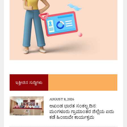
ಇತ್ತೀಚಿನ ಸುದ್ದಿಗಳು
AUGUST 8, 2026
ಅಖಂಡ ಭಾರತ ಸಂಕಲ್ಪ ದಿನ:
ಮಂಗಳೂರು ಗ್ರಾಮಾಂತರ ಜಿಲ್ಲೆಯ ಐದು
ಕಡೆ ಹಿಂಜಾವೇ ಕಾರ್ಯಕ್ರಮ