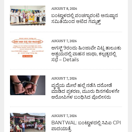
AUGUST 8, 2026
ಬಂಟ್ವಾಳದಲ್ಲಿ ಪಂಚಗ್ಯಾರಂಟಿ ಅನುಷ್ಠಾನ
ಸಮಿತಿಯಿಂದ ಆಟಿದ ಗಮ್ಮತ್ತ್
AUGUST 7, 2026
ಆಗಸ್ಟ್ 9ರಂದು ಹಿಂಜಾವೇ ವಿಟ್ಲ ತಾಲೂಕು
ಆಶ್ರಯದಲ್ಲಿ ವಾಹನ ಜಾಥಾ, ಕಲ್ಲಡ್ಕದಲ್ಲಿ
ಸಭೆ – Details
AUGUST 7, 2026
ವೃದ್ಧೆಯ ಮೇಲೆ ಹಲ್ಲೆ ನಡೆಸಿ ದರೋಡೆ
ಮಾಡಿದ ಪ್ರಕರಣ, ಮೂರು ದಿನಗಳೊಳಗೇ
ಆರೋಪಿಗಳ ಬಂಧಿಸಿದ ಪೊಲೀಸರು
AUGUST 7, 2026
BANTWAL: ಬಂಟ್ವಾಳದಲ್ಲಿ ಸಿಪಿಐ CPI
ಪಾದಯಾತ್ರೆ