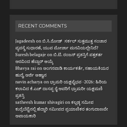
RECENT COMMENTS
Jagadeesh
on
ಬಿ.ಸಿ.ರೋಡ್ ಸರ್ಕಲ್ ಸುತ್ತಮುತ್ತ ಸಂಚಾರ
ವ್ಯವಸ್ಥೆ ಸುಧಾರಣೆ, ಯುವ ಮೋರ್ಚಾ ಮನವಿಯಲ್ಲೇನಿದೆ?
Suresh belagaje
on
ಬಿ.ಟಿ. ರಂಜನ್ ಪ್ರಶಸ್ತಿಗೆ ಪತ್ರಕರ್ತ
ಅರವಿಂದ ಹೆಬ್ಬಾರ್ ಆಯ್ಕೆ
Bhavya rai
on
ಅಂಗನವಾಡಿ ಕಾರ್ಯಕರ್ತೆ, ಸಹಾಯಕಿಯರ
ಹುದ್ದೆ, ಅರ್ಜಿ ಆಹ್ವಾನ
navin acharya
on
ಭ್ರಾಮರಿ ಯಕ್ಷವೈಭವ -2026: ಹಿರಿಯ
ಕಲಾವಿದ ಕೆ.ಎಚ್ ದಾಸಪ್ಪ ರೈ ಅವರಿಗೆ ಭ್ರಾಮರೀ ಯಕ್ಷಮಣಿ
ಪ್ರಶಸ್ತಿ
satheesh kumar shivagiri
on
ಕಲ್ಲಡ್ಕ ಸಮೀಪ
ಕುದ್ರೆಬೆಟ್ಟಿನಲ್ಲಿ ಹೆದ್ದಾರಿ ಸಮೀಪದ ಪ್ರಯಾಣಿಕರ ತಂಗುದಾಣವೇ
ಅಪಾಯಕಾರಿ