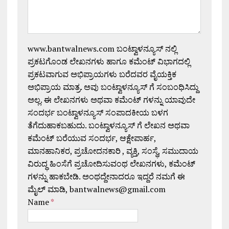
www.bantwalnews.com ಬಂಟ್ವಾಳನ್ಯೂಸ್ ನಲ್ಲಿ
ಪ್ರಕಟಗೊಂಡ ಲೇಖನಗಳು ಹಾಗೂ ಕಮೆಂಟ್ ವಿಭಾಗದಲ್ಲಿ
ಪ್ರಕಟವಾಗುವ ಅಭಿಪ್ರಾಯಗಳು ಬರೆದವರ ವೈಯಕ್ತಿಕ
ಅಭಿಪ್ರಾಯ ಮಾತ್ರ. ಅವು ಬಂಟ್ವಾಳನ್ಯೂಸ್ ಗೆ ಸಂಬಂಧಿಸಿದ್ದು
ಅಲ್ಲ. ಈ ಲೇಖನಗಳು ಅಥವಾ ಕಮೆಂಟ್ ಗಳನ್ನು ಯಾವುದೇ
ಸಂದರ್ಭ ಬಂಟ್ವಾಳನ್ಯೂಸ್ ಸಂಪಾದಕೀಯ ಬಳಗ
ತೆಗೆದುಹಾಕಬಹುದು. ಬಂಟ್ವಾಳನ್ಯೂಸ್ ಗೆ ಲೇಖನ ಅಥವಾ
ಕಮೆಂಟ್ ಬರೆಯುವ ಸಂದರ್ಭ, ಆಕ್ಷೇಪಾರ್ಹ,
ಮಾನಹಾನಿಕರ, ಪ್ರಚೋದನಕಾರಿ , ವ್ಯಕ್ತಿ, ಸಂಸ್ಥೆ, ಸಮುದಾಯ
ವಿರುದ್ಧ ಹಿಂಸೆಗೆ ಪ್ರಚೋದಿಸುವಂಥ ಲೇಖನಗಳು, ಕಮೆಂಟ್
ಗಳನ್ನು ಹಾಕಬೇಡಿ. ಅಂಥದ್ದೇನಾದರೂ ಇದ್ದರೆ ನಮಗೆ ಈ
ಮೈಲ್ ಮಾಡಿ, bantwalnews@gmail.com
Name
*