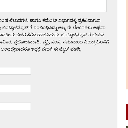
ಗೊಂಡ ಲೇಖನಗಳು ಹಾಗೂ ಕಮೆಂಟ್ ವಿಭಾಗದಲ್ಲಿ ಪ್ರಕಟವಾಗುವ
 ಬಂಟ್ವಾಳನ್ಯೂಸ್ ಗೆ ಸಂಬಂಧಿಸಿದ್ದು ಅಲ್ಲ. ಈ ಲೇಖನಗಳು ಅಥವಾ
ಪಾದಕೀಯ ಬಳಗ ತೆಗೆದುಹಾಕಬಹುದು. ಬಂಟ್ವಾಳನ್ಯೂಸ್ ಗೆ ಲೇಖನ
 ಪ್ರಚೋದನಕಾರಿ , ವ್ಯಕ್ತಿ, ಸಂಸ್ಥೆ, ಸಮುದಾಯ ವಿರುದ್ಧ ಹಿಂಸೆಗೆ
 ಅಂಥದ್ದೇನಾದರೂ ಇದ್ದರೆ ನಮಗೆ ಈ ಮೈಲ್ ಮಾಡಿ,