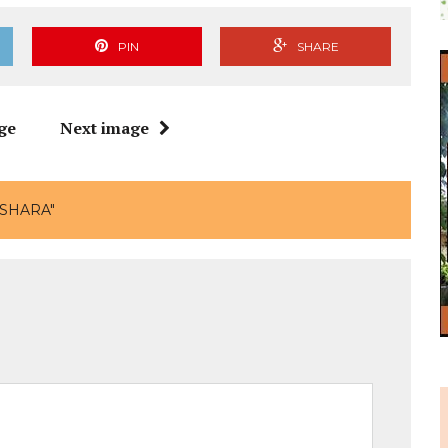
PIN
SHARE
ge
Next image
KSHARA"