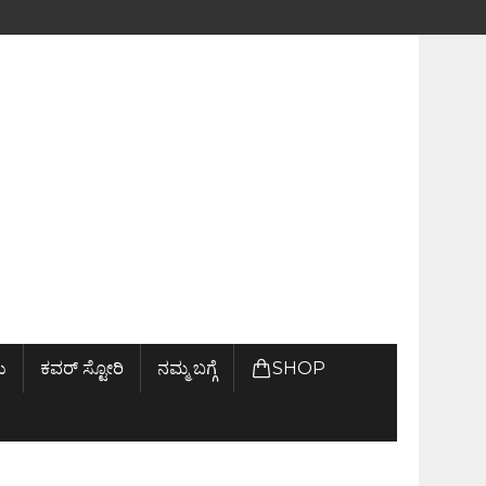
ು
ಕವರ್ ಸ್ಟೋರಿ
ನಮ್ಮ ಬಗ್ಗೆ
SHOP