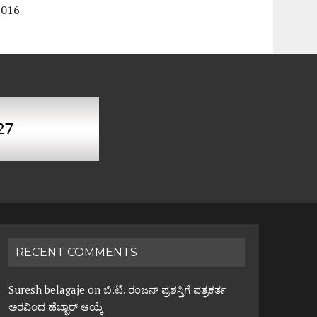
2016
RECENT COMMENTS
Suresh belagaje
on
ಬಿ.ಟಿ. ರಂಜನ್ ಪ್ರಶಸ್ತಿಗೆ ಪತ್ರಕರ್ತ
ಅರವಿಂದ ಹೆಬ್ಬಾರ್ ಆಯ್ಕೆ