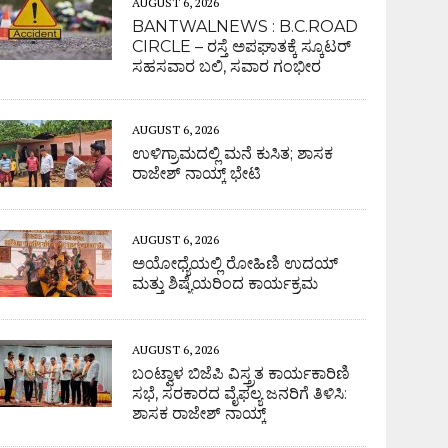
AUGUST 6, 2026
BANTWALNEWS : B.C.ROAD
CIRCLE – ರಸ್ತೆ ಅಪಘಾತಕ್ಕೆ ಸ್ಕೂಟರ್
ಸಹಸವಾರ ಬಲಿ, ಸವಾರ ಗಂಭೀರ
AUGUST 6, 2026
ಉಳಿಗ್ರಾಮದಲ್ಲಿ ಮನೆ ಕುಸಿತ; ಶಾಸಕ
ರಾಜೇಶ್ ನಾಯ್ಕ್ ಭೇಟಿ
AUGUST 6, 2026
ಅಯೋಧ್ಯೆಯಲ್ಲಿ ರೋಹಿಣಿ ಉದಯ್
ಮತ್ತು ಶಿಷ್ಯೆಯರಿಂದ ಕಾರ್ಯಕ್ರಮ
AUGUST 6, 2026
ಬಂಟ್ವಾಳ ಬಿಜೆಪಿ ವಿಸ್ತ್ರತ ಕಾರ್ಯಕಾರಿಣಿ
ಸಭೆ, ಸರಕಾರದ ವೈಫಲ್ಯ ಜನರಿಗೆ ತಿಳಿಸಿ:
ಶಾಸಕ ರಾಜೇಶ್ ನಾಯ್ಕ್