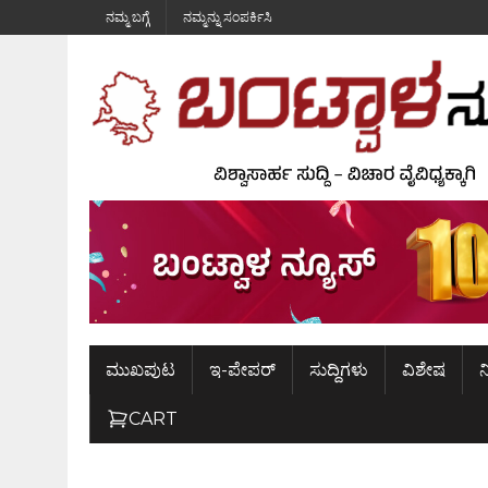
ನಮ್ಮ ಬಗ್ಗೆ
ನಮ್ಮನ್ನು ಸಂಪರ್ಕಿಸಿ
ಮುಖಪುಟ
ಇ-ಪೇಪರ್
ಸುದ್ದಿಗಳು
ವಿಶೇಷ
ನ
CART