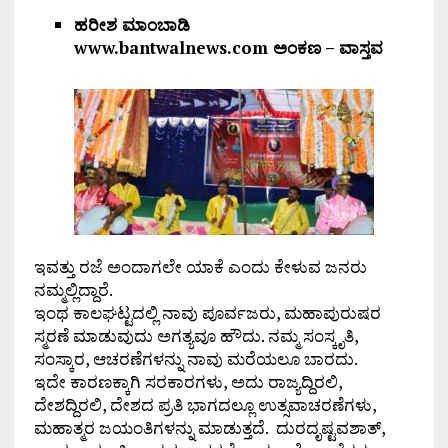
ಹರೀಶ ಮಾಂಬಾಡಿ
www.bantwalnews.com ಅಂಕಣ – ವಾಸ್ತವ
ಇವತ್ತು ರಜೆ ಅಂದಾಗಲೇ ಯಾಕೆ ಎಂದು ಕೇಳುವ ಜನರು
ನಮ್ಮಲ್ಲಿದ್ದಾರೆ.
ಇಂಥ ಕಾಲಘಟ್ಟದಲ್ಲಿ ನಾವು ಪೂರ್ವಜರು, ಮಹಾಪುರುಷರ
ಸ್ಮರಣೆ ಮಾಡುವುದು ಅಗತ್ಯವೂ ಹೌದು. ನಮ್ಮ ಸಂಸ್ಕೃತಿ,
ಸಂಸ್ಕಾರ, ಆಚರಣೆಗಳನ್ನು ನಾವು ಮರೆಯಲೂ ಬಾರದು.
ಇದೇ ಕಾರಣಕ್ಕಾಗಿ ಸರಕಾರಗಳು, ಅದು ರಾಜ್ಯದ್ದಿರಲಿ,
ದೇಶದ್ದಿರಲಿ, ದೇಶದ ಪ್ರತಿ ಭಾಗದಲ್ಲೂ ಉತ್ಸವಾಚರಣೆಗಳು,
ಮಹಾತ್ಮರ ಜಯಂತಿಗಳನ್ನು ಮಾಡುತ್ತದೆ. ದುರದೃಷ್ಟವಶಾತ್,