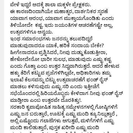
ವೇಳೆ ಇದ್ದರೆ ಅದಕ್ಕೆ ಶಾಲಾ ಮಕ್ಕಳೇ ಪ್ರೇಕ್ಷಕರು.
ಈ ಕಾರಣದಿಂದಾಗಿಯೇ ಮಹಾತ್ಮರ, ದಾರ್ಶನಿಕರ ಸ್ಮರಣೆ
ಯಾವಾಗ ಆರಂಭ, ಯಾವಾಗ ಮುಕ್ತಾಯಗೊಂಡಿತು ಎಂದು
ತಿಳಿಯೋದೇ ಕಷ್ಟ. ಇದು ಜಯಂತಿಗಳ ಆಚರಣೆಗಷ್ಟೇ ಅಲ್ಲ,
ಉತ್ಸವಗಳಿಗೂ ಅನ್ವಯ.
ಇಂಥ ಸಮಾರಂಭಗಳು ಜನರನ್ನು ತಲುಪದಿದ್ದರೆ
ಮಾಡುವುದಾದರೂ ಯಾಕೆ, ಹರಿಕೆ ಸಂದಾಯ ಬೇಕೇ?
ಹೀಗೇನಾದರೂ ಪ್ರಶ್ನಿಸಿದರೆ, ನೀವು ದುಡ್ಡು ಕೊಡುತ್ತೀರಾ,
ಹೇಳೋದೇನೋ ಭಾರೀ ಸುಲಭ, ಮಾಡುವುದು ಎಷ್ಟು ಕಷ್ಟ
ಎಂದು ಗೊತ್ತಾ ಎಂಬ ಉತ್ತರ ಸಿದ್ಧವಾಗಿರುತ್ತದೆ. ಆದರೆ ಹೇಳುವ
ಹಕ್ಕು ತೆರಿಗೆ ಕಟ್ಟುವ ಪ್ರಜೆಗಳಿಗಿಲ್ಲವೇ, ಅಧಿಕಾರಿಗಳು ತಮ್ಮ
ಇಲಾಖೆ ಕೆಲಸವನ್ನು ಬಿಟ್ಟು ಉತ್ಸವಾಚರಣೆಗೆ ಫಂಡ್ ರೈಸ್
ಮಾಡಲು ಕಳಿಸುವುದು ಎಷ್ಟು ಸರಿ ಎಂದು ಇತ್ತೀಚೆಗೆ
ಸಭೆಯೊಂದರಲ್ಲಿ ಹಿರಿಯರೊಬ್ಬರು ಕೇಳಿದಾಗ ನೀವು ಫಂಡ್ ರೈಸ್
ಮಾಡ್ತೀರಾ ಎಂಬ ಉತ್ತರವೇ ದೊರಕಿತ್ತು!.
ಸರಕಾರಿ ಕೃಪಾಪೋಷಿತ ಸಾಹಿತ್ಯ ಸಮ್ಮೇಳನಗಳಲ್ಲಿ ಗೋಷ್ಠಿಗಳಿಗೆ
ಎಷ್ಟು ಜನ ಬರುತ್ತಾರೆ, ಊಟಕ್ಕೆ ಎಷ್ಟು ಮಂದಿ ಕ್ಯೂ ನಿಲ್ಲುತ್ತಾರೆ ,
ಅಲ್ಲಿ ಎಷ್ಟೊಂದು ಗಲಾಟೆಗಳು ಆಗುತ್ತವೆ, ಮಳಿಗೆಗಳಿಗೆ ಎಷ್ಟು
ಮಂದಿ ಕಾಲಿಡುತ್ತಾರೆ, ಪುಸ್ತಕ ಖರೀದಿ ಎಷ್ಟು ಮಂದಿ