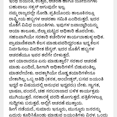
ಇಂಥ ಜಯಂತಿ, ಉತ್ಸವ, ಆಚರಣೆ ಹಾಗೂ ಯೋಜನೆಗಳು
ಬಹುಪಾಲು ಸಕ್ಸಸ್ ಆಗುವುದೇ ಇಲ್ಲ.
ನಮ್ಮ ರಾಜ್ಯದಲ್ಲೇ ನೋಡಿ. ಪ್ರತಿಯೊಂದು ತಾಲೂಕಿನಲ್ಲೂ
ರಾಷ್ಟ್ರೀಯ ಹಬ್ಬಗಳ ಆಚರಣಾ ಸಮಿತಿ ಎಂದಿರುತ್ತದೆ. ಇದರ
ಜೊತೆಗೆ ವಿವಿಧ ಜಯಂತಿಗಳು. ಇವುಗಳ ಜವಾಬ್ದಾರಿಯನ್ನು
ಆಯಾ ತಾಲೂಕು, ಜಿಲ್ಲಾ ಮಟ್ಟದ ಅಧಿಕಾರಿ ಹೊರಬೇಕು.
ಸಹಜವಾಗಿಯೇ ಸರಕಾರಿ ಕಚೇರಿಗಳ ಕಾರ್ಯಬಾಹುಳ್ಯ ಅಧಿಕ.
ಪ್ರಾಮಾಣಿಕವಾಗಿ ಕೆಲಸ ಮಾಡುವವರಿದ್ದರಂತೂ ಇದ್ದ ಕೆಲಸ
ನಿರ್ವಹಿಸಲು ವಿಪರೀತ ಟೆನ್ಶನ್. ಇದರ ಜೊತೆಗೆ ಹಬ್ಬಗಳ
ಆಚರಣೆಯೂ ಇವರ ತಲೆಗೇ ಬೀಳುತ್ತದೆ.
ಆಗ ಯಾರಾದರೂ ಏನು ಮಾಡುತ್ತಾರೆ? ಸರಕಾರ ಆಚರಣೆ
ಮಾಡು ಎಂದಿದೆ, ಹೀಗಾಗಿ ಅಧಿಕಾರಿಗಳಿಗೆ ಬಿಡುವಂತಿಲ್ಲ,
ಮಾಡಲೇಬೇಕು. ಅದಕ್ಕಾಗಿಯೇ ದೊಡ್ಡ ತಯಾರಿಗಳೇನೂ
ಬೇಕಾಗಿಲ್ಲ, ಒಬ್ಬ ಅತಿಥಿ (ಕನಕ, ಅಂಬೇಡ್ಕರ್, ಬಸವ ಜಯಂತಿ
ಇದ್ದರೆ ಆ ವಿಷಯದಲ್ಲಿ ಅನುಭವ ಇದ್ದವರು) ಬೇಕು. ಸ್ವಾಗತ,
ಭಾಷಣ, ವಂದನೆ, ಚಹ ಸರಬರಾಜಾದ ಬಳಿಕ ಕಾರ್ಯಕ್ರಮ
ಮುಗಿಯುತ್ತದೆ. ಸರಕಾರಕ್ಕೆ ವರದಿ ಹೋಗುತ್ತದೆ. ಪತ್ರಿಕೆಗಳಲ್ಲೂ
ಸುದ್ದಿಗಳು ಬರುತ್ತವೆ. ಅಲ್ಲಿಗೆ ಆಚರಣೆ ಮುಕ್ತಾಯ.
ಹೀಗೆ ನಡೆಯದೆ, ಸುಮಾರು ಇನ್ನೂರು, ಮುನ್ನೂರು ಜನರನ್ನು
ಎದುರು ಕೂರಿಸಿಕೊಂಡು ಮಾಡುವ ಜಯಂತಿಗಳು ವಿರಳ. ಒಂದು