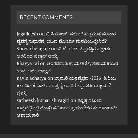
RECENT COMMENTS
Jagadeesh
on
ಬಿ.ಸಿ.ರೋಡ್ ಸರ್ಕಲ್ ಸುತ್ತಮುತ್ತ ಸಂಚಾರ
ವ್ಯವಸ್ಥೆ ಸುಧಾರಣೆ, ಯುವ ಮೋರ್ಚಾ ಮನವಿಯಲ್ಲೇನಿದೆ?
Suresh belagaje
on
ಬಿ.ಟಿ. ರಂಜನ್ ಪ್ರಶಸ್ತಿಗೆ ಪತ್ರಕರ್ತ
ಅರವಿಂದ ಹೆಬ್ಬಾರ್ ಆಯ್ಕೆ
Bhavya rai
on
ಅಂಗನವಾಡಿ ಕಾರ್ಯಕರ್ತೆ, ಸಹಾಯಕಿಯರ
ಹುದ್ದೆ, ಅರ್ಜಿ ಆಹ್ವಾನ
navin acharya
on
ಭ್ರಾಮರಿ ಯಕ್ಷವೈಭವ -2026: ಹಿರಿಯ
ಕಲಾವಿದ ಕೆ.ಎಚ್ ದಾಸಪ್ಪ ರೈ ಅವರಿಗೆ ಭ್ರಾಮರೀ ಯಕ್ಷಮಣಿ
ಪ್ರಶಸ್ತಿ
satheesh kumar shivagiri
on
ಕಲ್ಲಡ್ಕ ಸಮೀಪ
ಕುದ್ರೆಬೆಟ್ಟಿನಲ್ಲಿ ಹೆದ್ದಾರಿ ಸಮೀಪದ ಪ್ರಯಾಣಿಕರ ತಂಗುದಾಣವೇ
ಅಪಾಯಕಾರಿ