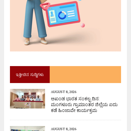
ಇತ್ತೀಚಿನ ಸುದ್ದಿಗಳು
AUGUST 8, 2026
ಅಖಂಡ ಭಾರತ ಸಂಕಲ್ಪ ದಿನ:
ಮಂಗಳೂರು ಗ್ರಾಮಾಂತರ ಜಿಲ್ಲೆಯ ಐದು
ಕಡೆ ಹಿಂಜಾವೇ ಕಾರ್ಯಕ್ರಮ
AUGUST 8, 2026