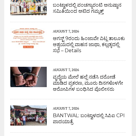
ಬಂಟ್ವಾಳದಲ್ಲಿ ಪಂಚಗ್ಯಾರಂಟಿ ಅನುಷ್ಠಾನ
ಸಮಿತಿಯಿಂದ ಆಟಿದ ಗಮ್ಮತ್ತ್
AUGUST 7, 2026
ಆಗಸ್ಟ್ 9ರಂದು ಹಿಂಜಾವೇ ವಿಟ್ಲ ತಾಲೂಕು
ಆಶ್ರಯದಲ್ಲಿ ವಾಹನ ಜಾಥಾ, ಕಲ್ಲಡ್ಕದಲ್ಲಿ
ಸಭೆ – Details
AUGUST 7, 2026
ವೃದ್ಧೆಯ ಮೇಲೆ ಹಲ್ಲೆ ನಡೆಸಿ ದರೋಡೆ
ಮಾಡಿದ ಪ್ರಕರಣ, ಮೂರು ದಿನಗಳೊಳಗೇ
ಆರೋಪಿಗಳ ಬಂಧಿಸಿದ ಪೊಲೀಸರು
AUGUST 7, 2026
BANTWAL: ಬಂಟ್ವಾಳದಲ್ಲಿ ಸಿಪಿಐ CPI
ಪಾದಯಾತ್ರೆ