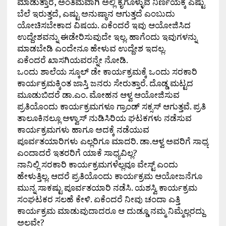
ಮಾಡುತ್ತಾರೆ, ಅಂತಿಮವಾಗಿ ಅಲ್ಲಿ ಕೈಗೊಳ್ಳುವ ನಿರ್ಣಯಕ್ಕೆ ಎಷ್ಟು
ಬೆಲೆ ಇರುತ್ತದೆ, ಎಷ್ಟು ಅನುಷ್ಠಾನ ಆಗುತ್ತದೆ ಎಂಬುದು
ಯೋಚಿಸಬೇಕಾದ ವಿಷಯ. ಏಕೆಂದರೆ ಇವು ಆಯೋಜಿಸಿದ
ಉದ್ದೇಶವನ್ನು ಈಡೇರಿಸುವುದೇ ಇಲ್ಲ. ಹಾಗೆಂದು ಇವುಗಳನ್ನು
ಮಾಡಬೇಡಿ ಎಂದೇನೂ ಹೇಳುವ ಉದ್ದೇಶ ಇದಲ್ಲ.
ಏಕೆಂದರೆ ಖಾಸಗಿಯವರನ್ನೇ ನೋಡಿ.
ಒಂದು ಶಾಲೆಯ ಸ್ಕೂಲ್ ಡೇ ಕಾರ್ಯಕ್ರಮಕ್ಕೆ ಒಂದು ಸರಕಾರಿ
ಕಾರ್ಯಕ್ರಮಕ್ಕಿಂತ ಜಾಸ್ತಿ ಜನರು ಸೇರುತ್ತಾರೆ. ದೊಡ್ಡ ಮಟ್ಟದ
ಮೂಡುಬಿದರೆ ಡಾ.ಎಂ. ಮೋಹನ ಆಳ್ವ ಆಯೋಜಿಸುವ
ಪ್ರತಿಯೊಂದು ಕಾರ್ಯಕ್ರಮಗಳೂ ಗ್ರಾಂಡ್ ಸಕ್ಸಸ್ ಆಗುತ್ತವೆ. ಪ್ರತಿ
ತಾಲೂಕಿನಲ್ಲೂ ಆಳ್ವಾಸ್ ನುಡಿಸಿರಿಯ ಘಟಕಗಳು ನಡೆಸುವ
ಕಾರ್ಯಕ್ರಮಗಳು ಹಾಗೂ ಅದಕ್ಕೆ ನಡೆಯುವ
ಪೂರ್ವತಯಾರಿಗಳು ಎಲ್ಲರಿಗೂ ಮಾದರಿ. ಡಾ.ಆಳ್ವ ಅವರಿಗೆ ಸಾಧ್ಯ
ಎಂದಾದರೆ ಇತರರಿಗೆ ಯಾಕೆ ಸಾಧ್ಯವಿಲ್ಲ?
ನಾನಿಲ್ಲಿ ಸರಕಾರಿ ಕಾರ್ಯಕ್ರಮಗಳೆಲ್ಲವೂ ವೇಸ್ಟ್ ಎಂದು
ಹೇಳುತ್ತಿಲ್ಲ. ಆದರೆ ಪ್ರತಿಯೊಂದು ಕಾರ್ಯಕ್ರಮ ಆಯೋಜನೆಗೂ
ಮುನ್ನ ಸಾಕಷ್ಟು ಪೂರ್ವತಯಾರಿ ನಡೆಸಿ. ಯಶಸ್ವಿ ಕಾರ್ಯಕ್ರಮ
ಸಂಘಟಕರ ಸಲಹೆ ಕೇಳಿ. ಏಕೆಂದರೆ ನೀವು ಚಂದಾ ಎತ್ತಿ
ಕಾರ್ಯಕ್ರಮ ಮಾಡುವುದಾದರೂ ಆ ದುಡ್ಡೂ ನಮ್ಮ ನಿಮ್ಮೆಲ್ಲರದ್ದು
ಅಲ್ಲವೇ?