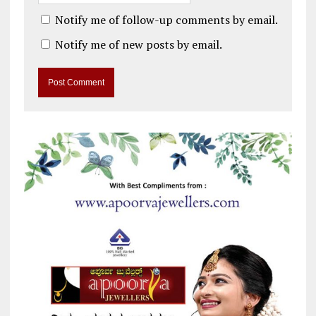
Notify me of follow-up comments by email.
Notify me of new posts by email.
A
l
t
e
r
n
a
t
i
v
e
: