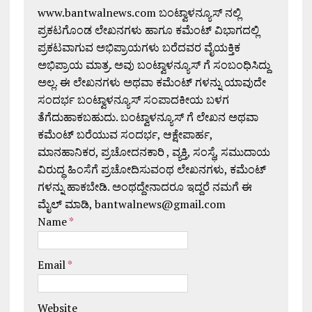
www.bantwalnews.com ಬಂಟ್ವಾಳನ್ಯೂಸ್ ನಲ್ಲಿ
ಪ್ರಕಟಗೊಂಡ ಲೇಖನಗಳು ಹಾಗೂ ಕಮೆಂಟ್ ವಿಭಾಗದಲ್ಲಿ
ಪ್ರಕಟವಾಗುವ ಅಭಿಪ್ರಾಯಗಳು ಬರೆದವರ ವೈಯಕ್ತಿಕ
ಅಭಿಪ್ರಾಯ ಮಾತ್ರ. ಅವು ಬಂಟ್ವಾಳನ್ಯೂಸ್ ಗೆ ಸಂಬಂಧಿಸಿದ್ದು
ಅಲ್ಲ. ಈ ಲೇಖನಗಳು ಅಥವಾ ಕಮೆಂಟ್ ಗಳನ್ನು ಯಾವುದೇ
ಸಂದರ್ಭ ಬಂಟ್ವಾಳನ್ಯೂಸ್ ಸಂಪಾದಕೀಯ ಬಳಗ
ತೆಗೆದುಹಾಕಬಹುದು. ಬಂಟ್ವಾಳನ್ಯೂಸ್ ಗೆ ಲೇಖನ ಅಥವಾ
ಕಮೆಂಟ್ ಬರೆಯುವ ಸಂದರ್ಭ, ಆಕ್ಷೇಪಾರ್ಹ,
ಮಾನಹಾನಿಕರ, ಪ್ರಚೋದನಕಾರಿ , ವ್ಯಕ್ತಿ, ಸಂಸ್ಥೆ, ಸಮುದಾಯ
ವಿರುದ್ಧ ಹಿಂಸೆಗೆ ಪ್ರಚೋದಿಸುವಂಥ ಲೇಖನಗಳು, ಕಮೆಂಟ್
ಗಳನ್ನು ಹಾಕಬೇಡಿ. ಅಂಥದ್ದೇನಾದರೂ ಇದ್ದರೆ ನಮಗೆ ಈ
ಮೈಲ್ ಮಾಡಿ, bantwalnews@gmail.com
Name
*
Email
*
Website