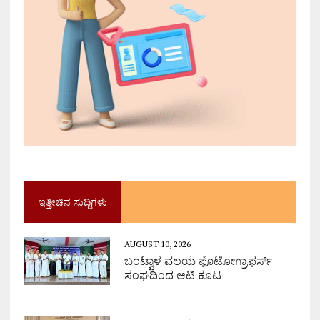
ಇತ್ತೀಚಿನ ಸುದ್ದಿಗಳು
AUGUST 10, 2026
ಬಂಟ್ವಾಳ ವಲಯ ಫೊಟೋಗ್ರಾಫರ್ಸ್
ಸಂಘದಿಂದ ಆಟಿ ಕೂಟ