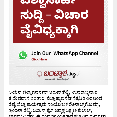
ಲಯನ್ ಜಿಲ್ಲಾ ಗವರ್ನರ್ ಅರುಣ್ ಶೆಟ್ಟಿ, ಉಪರಾಜ್ಯಪಾಲ
ಕೆ.ದೇವದಾಸ ಭಂಡಾರಿ, ಜಿಲ್ಲಾ ಕ್ಯಾಬಿನೆಟ್ ಸೆಕ್ರೆಟರಿ ಅರವಿಂದ
ಶೆಣೈ, ಜಿಲ್ಲಾ ಕಾರ್ಯಕ್ರಮ ಸಂಯೋಜಕ ರೊನಾಲ್ಡ್ ಗೋಮ್ಸ್,
ಇಂದಿರಾ ಶೆಟ್ಟಿ, ಲಯನ್ಸ್ ಕ್ಲಬ್ ಅಧ್ಯಕ್ಷ ಲಕ್ಷ್ಮಣ ಕುಲಾಲ್,
ಭಾಗವಹಿಸಿದ್ದರು. ಈ ಸಂದರ್ಭ ಯಕ್ಷಗಾನ ಕಲಾವಿದ ಸುದರ್ಶನ