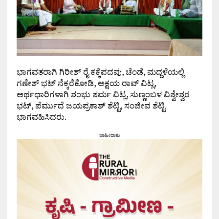
ಭಾಗವತರಾಗಿ ಗಿರೀಶ್ ರೈ ಕಕ್ಕೆಪದವು, ಚೆಂಡೆ, ಮದ್ದಳೆಯಲ್ಲಿ
ಗಣೇಶ್ ಭಟ್ ನೆಕ್ಕರೆಕೋಡಿ, ಅಕ್ಷಯ ರಾವ್ ವಿಟ್ಲ,
ಅರ್ಥಧಾರಿಗಳಾಗಿ ಶಂಭು ಶರ್ಮ ವಿಟ್ಲ, ಸುಣ್ಣಂಬಳ ವಿಶ್ವೇಶ್ವರ
ಭಟ್, ಪೆರ್ಮುದೆ ಜಯಪ್ರಕಾಶ್ ಶೆಟ್ಟಿ, ಸಂಜೀವ ಶೆಟ್ಟಿ
ಭಾಗವಹಿಸಿದರು.
ಜಾಹೀರಾತು