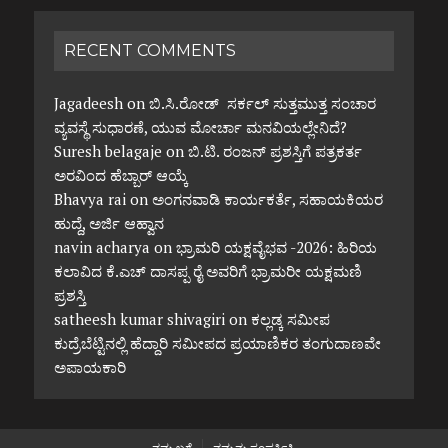
RECENT COMMENTS
Jagadeesh
on
ಬಿ.ಸಿ.ರೋಡ್ ಸರ್ಕಲ್ ಸುತ್ತಮುತ್ತ ಸಂಚಾರ
ವ್ಯವಸ್ಥೆ ಸುಧಾರಣೆ, ಯುವ ಮೋರ್ಚಾ ಮನವಿಯಲ್ಲೇನಿದೆ?
Suresh belagaje
on
ಬಿ.ಟಿ. ರಂಜನ್ ಪ್ರಶಸ್ತಿಗೆ ಪತ್ರಕರ್ತ
ಅರವಿಂದ ಹೆಬ್ಬಾರ್ ಆಯ್ಕೆ
Bhavya rai
on
ಅಂಗನವಾಡಿ ಕಾರ್ಯಕರ್ತೆ, ಸಹಾಯಕಿಯರ
ಹುದ್ದೆ, ಅರ್ಜಿ ಆಹ್ವಾನ
navin acharya
on
ಭ್ರಾಮರಿ ಯಕ್ಷವೈಭವ -2026: ಹಿರಿಯ
ಕಲಾವಿದ ಕೆ.ಎಚ್ ದಾಸಪ್ಪ ರೈ ಅವರಿಗೆ ಭ್ರಾಮರೀ ಯಕ್ಷಮಣಿ
ಪ್ರಶಸ್ತಿ
satheesh kumar shivagiri
on
ಕಲ್ಲಡ್ಕ ಸಮೀಪ
ಕುದ್ರೆಬೆಟ್ಟಿನಲ್ಲಿ ಹೆದ್ದಾರಿ ಸಮೀಪದ ಪ್ರಯಾಣಿಕರ ತಂಗುದಾಣವೇ
ಅಪಾಯಕಾರಿ