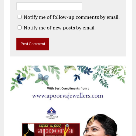
Notify me of follow-up comments by email.
Notify me of new posts by email.
A
l
t
e
r
n
a
t
i
v
e