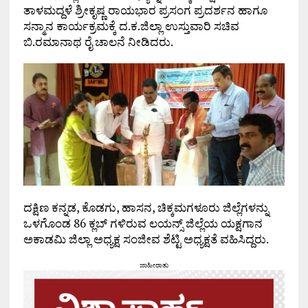
ತಾಳಮದ್ದಳೆ ಶ್ರೀಕೃಷ್ಣ ರಾಯಭಾರ ಪ್ರಸಂಗ ಪ್ರದರ್ಶನ ಹಾಗೂ
ಸನ್ಮಾನ ಕಾರ್ಯಕ್ರಮಕ್ಕೆ ದ.ಕ.ಜಿಲ್ಲಾ ಉಸ್ತುವಾರಿ ಸಚಿವ
ಬಿ.ರಮಾನಾಥ ರೈ ಚಾಲನೆ ನೀಡಿದರು.
ದಕ್ಷಿಣ ಕನ್ನಡ, ಕೊಡಗು, ಹಾಸನ, ಚಿಕ್ಕಮಗಳೂರು ಜಿಲ್ಲೆಗಳನ್ನು
ಒಳಗೊಂಡ 86 ಕ್ಲಬ್ ಗಳಿರುವ ಲಯನ್ಸ್ ಜಿಲ್ಲೆಯ ಯಕ್ಷಗಾನ
ಅಕಾಡಮಿ ಜಿಲ್ಲಾ ಅಧ್ಯಕ್ಷ ಸಂಜೀವ ಶೆಟ್ಟಿ ಅಧ್ಯಕ್ಷತೆ ವಹಿಸಿದ್ದರು.
ಜಾಹೀರಾತು