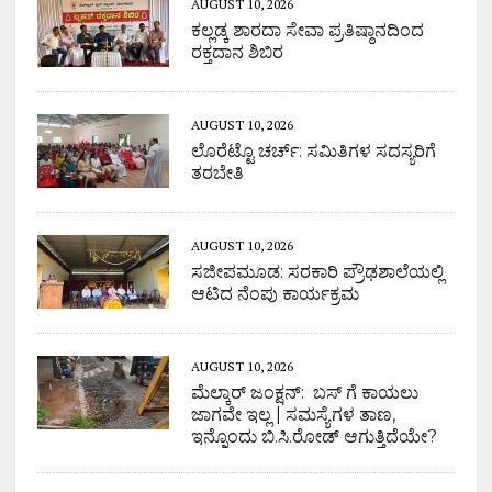
AUGUST 10, 2026
ಕಲ್ಲಡ್ಕ ಶಾರದಾ ಸೇವಾ ಪ್ರತಿಷ್ಠಾನದಿಂದ
ರಕ್ತದಾನ ಶಿಬಿರ
AUGUST 10, 2026
ಲೊರೆಟ್ಟೊ ಚರ್ಚ್: ಸಮಿತಿಗಳ ಸದಸ್ಯರಿಗೆ
ತರಬೇತಿ
AUGUST 10, 2026
ಸಜೀಪಮೂಡ: ಸರಕಾರಿ ಪ್ರೌಢಶಾಲೆಯಲ್ಲಿ
ಆಟಿದ ನೆಂಪು ಕಾರ್ಯಕ್ರಮ
AUGUST 10, 2026
ಮೆಲ್ಕಾರ್ ಜಂಕ್ಷನ್: ಬಸ್ ಗೆ ಕಾಯಲು
ಜಾಗವೇ ಇಲ್ಲ | ಸಮಸ್ಯೆಗಳ ತಾಣ,
ಇನ್ನೊಂದು ಬಿ.ಸಿ.ರೋಡ್ ಆಗುತ್ತಿದೆಯೇ?