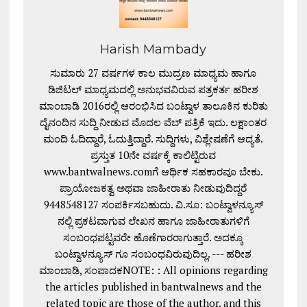
Harish Mambady
ಸುಮಾರು 27 ವರ್ಷಗಳ ಕಾಲ ಮುದ್ರಣ ಮಾಧ್ಯಮ ಹಾಗೂ
ಡಿಜಿಟಲ್ ಮಾಧ್ಯಮದಲ್ಲಿ ಅನುಭವವಿರುವ ಪತ್ರಕರ್ತ ಹರೀಶ
ಮಾಂಬಾಡಿ 2016ರಲ್ಲಿ ಆರಂಭಿಸಿದ ಬಂಟ್ವಾಳ ತಾಲೂಕಿನ ಕುರಿತು
ದೈನಂದಿನ ಸುದ್ದಿ ನೀಡುವ ಮೊದಲ ವೆಬ್ ಪತ್ರಿಕೆ ಇದು. ಲಕ್ಷಾಂತರ
ಮಂದಿ ಓದಿದ್ದಾರೆ, ಓದುತ್ತಿದ್ದಾರೆ. ಸುದ್ದಿಗಳು, ವಿಶ್ಲೇಷಣೆಗೆ ಆದ್ಯತೆ.
ಪ್ರಸ್ತುತ 10ನೇ ವರ್ಷಕ್ಕೆ ಕಾಲಿಟ್ಟಿರುವ
www.bantwalnews.comಗೆ ಆರ್ಥಿಕ ಸಹಕಾರವೂ ಬೇಕು.
ಪ್ರಾಯೋಜಕತ್ವ ಅಥವಾ ಜಾಹೀರಾತು ನೀಡುವುದಿದ್ದರೆ
9448548127 ಸಂಪರ್ಕಿಸಬಹುದು. ವಿ.ಸೂ: ಬಂಟ್ವಾಳನ್ಯೂಸ್
ನಲ್ಲಿ ಪ್ರಕಟವಾಗುವ ಲೇಖನ ಹಾಗೂ ಜಾಹೀರಾತುಗಳಿಗೆ
ಸಂಬಂಧಪಟ್ಟವರೇ ಹೊಣೆಗಾರರಾಗುತ್ತಾರೆ. ಅದಕ್ಕೂ
ಬಂಟ್ವಾಳನ್ಯೂಸ್ ಗೂ ಸಂಬಂಧವಿರುವುದಿಲ್ಲ. --- ಹರೀಶ
ಮಾಂಬಾಡಿ, ಸಂಪಾದಕNOTE: : All opinions regarding
the articles published in bantwalnews and the
related topic are those of the author, and this