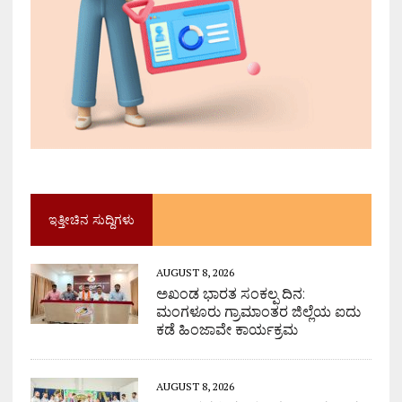
ಇತ್ತೀಚಿನ ಸುದ್ದಿಗಳು
AUGUST 8, 2026
ಅಖಂಡ ಭಾರತ ಸಂಕಲ್ಪ ದಿನ:
ಮಂಗಳೂರು ಗ್ರಾಮಾಂತರ ಜಿಲ್ಲೆಯ ಐದು
ಕಡೆ ಹಿಂಜಾವೇ ಕಾರ್ಯಕ್ರಮ
AUGUST 8, 2026