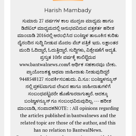
Harish Mambady
ಸುಮಾರು 27 ವರ್ಷಗಳ ಕಾಲ ಮುದ್ರಣ ಮಾಧ್ಯಮ ಹಾಗೂ
ಡಿಜಿಟಲ್ ಮಾಧ್ಯಮದಲ್ಲಿ ಅನುಭವವಿರುವ ಪತ್ರಕರ್ತ ಹರೀಶ
ಮಾಂಬಾಡಿ 2016ರಲ್ಲಿ ಆರಂಭಿಸಿದ ಬಂಟ್ವಾಳ ತಾಲೂಕಿನ ಕುರಿತು
ದೈನಂದಿನ ಸುದ್ದಿ ನೀಡುವ ಮೊದಲ ವೆಬ್ ಪತ್ರಿಕೆ ಇದು. ಲಕ್ಷಾಂತರ
ಮಂದಿ ಓದಿದ್ದಾರೆ, ಓದುತ್ತಿದ್ದಾರೆ. ಸುದ್ದಿಗಳು, ವಿಶ್ಲೇಷಣೆಗೆ ಆದ್ಯತೆ.
ಪ್ರಸ್ತುತ 10ನೇ ವರ್ಷಕ್ಕೆ ಕಾಲಿಟ್ಟಿರುವ
www.bantwalnews.comಗೆ ಆರ್ಥಿಕ ಸಹಕಾರವೂ ಬೇಕು.
ಪ್ರಾಯೋಜಕತ್ವ ಅಥವಾ ಜಾಹೀರಾತು ನೀಡುವುದಿದ್ದರೆ
9448548127 ಸಂಪರ್ಕಿಸಬಹುದು. ವಿ.ಸೂ: ಬಂಟ್ವಾಳನ್ಯೂಸ್
ನಲ್ಲಿ ಪ್ರಕಟವಾಗುವ ಲೇಖನ ಹಾಗೂ ಜಾಹೀರಾತುಗಳಿಗೆ
ಸಂಬಂಧಪಟ್ಟವರೇ ಹೊಣೆಗಾರರಾಗುತ್ತಾರೆ. ಅದಕ್ಕೂ
ಬಂಟ್ವಾಳನ್ಯೂಸ್ ಗೂ ಸಂಬಂಧವಿರುವುದಿಲ್ಲ. --- ಹರೀಶ
ಮಾಂಬಾಡಿ, ಸಂಪಾದಕNOTE: : All opinions regarding
the articles published in bantwalnews and the
related topic are those of the author, and this
has no relation to BantwalNews.