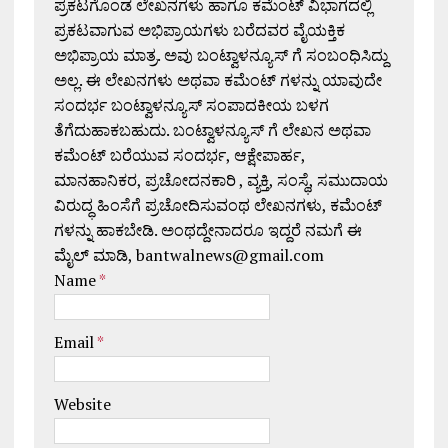
ಪ್ರಕಟಗೊಂಡ ಲೇಖನಗಳು ಹಾಗೂ ಕಮೆಂಟ್ ವಿಭಾಗದಲ್ಲಿ
ಪ್ರಕಟವಾಗುವ ಅಭಿಪ್ರಾಯಗಳು ಬರೆದವರ ವೈಯಕ್ತಿಕ
ಅಭಿಪ್ರಾಯ ಮಾತ್ರ. ಅವು ಬಂಟ್ವಾಳನ್ಯೂಸ್ ಗೆ ಸಂಬಂಧಿಸಿದ್ದು
ಅಲ್ಲ. ಈ ಲೇಖನಗಳು ಅಥವಾ ಕಮೆಂಟ್ ಗಳನ್ನು ಯಾವುದೇ
ಸಂದರ್ಭ ಬಂಟ್ವಾಳನ್ಯೂಸ್ ಸಂಪಾದಕೀಯ ಬಳಗ
ತೆಗೆದುಹಾಕಬಹುದು. ಬಂಟ್ವಾಳನ್ಯೂಸ್ ಗೆ ಲೇಖನ ಅಥವಾ
ಕಮೆಂಟ್ ಬರೆಯುವ ಸಂದರ್ಭ, ಆಕ್ಷೇಪಾರ್ಹ,
ಮಾನಹಾನಿಕರ, ಪ್ರಚೋದನಕಾರಿ , ವ್ಯಕ್ತಿ, ಸಂಸ್ಥೆ, ಸಮುದಾಯ
ವಿರುದ್ಧ ಹಿಂಸೆಗೆ ಪ್ರಚೋದಿಸುವಂಥ ಲೇಖನಗಳು, ಕಮೆಂಟ್
ಗಳನ್ನು ಹಾಕಬೇಡಿ. ಅಂಥದ್ದೇನಾದರೂ ಇದ್ದರೆ ನಮಗೆ ಈ
ಮೈಲ್ ಮಾಡಿ, bantwalnews@gmail.com
Name
*
Email
*
Website