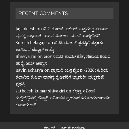
RECENT COMMENTS
Jagadeesh
on
ಬಿ.ಸಿ.ರೋಡ್ ಸರ್ಕಲ್ ಸುತ್ತಮುತ್ತ ಸಂಚಾರ
ವ್ಯವಸ್ಥೆ ಸುಧಾರಣೆ, ಯುವ ಮೋರ್ಚಾ ಮನವಿಯಲ್ಲೇನಿದೆ?
Suresh belagaje
on
ಬಿ.ಟಿ. ರಂಜನ್ ಪ್ರಶಸ್ತಿಗೆ ಪತ್ರಕರ್ತ
ಅರವಿಂದ ಹೆಬ್ಬಾರ್ ಆಯ್ಕೆ
Bhavya rai
on
ಅಂಗನವಾಡಿ ಕಾರ್ಯಕರ್ತೆ, ಸಹಾಯಕಿಯರ
ಹುದ್ದೆ, ಅರ್ಜಿ ಆಹ್ವಾನ
navin acharya
on
ಭ್ರಾಮರಿ ಯಕ್ಷವೈಭವ -2026: ಹಿರಿಯ
ಕಲಾವಿದ ಕೆ.ಎಚ್ ದಾಸಪ್ಪ ರೈ ಅವರಿಗೆ ಭ್ರಾಮರೀ ಯಕ್ಷಮಣಿ
ಪ್ರಶಸ್ತಿ
satheesh kumar shivagiri
on
ಕಲ್ಲಡ್ಕ ಸಮೀಪ
ಕುದ್ರೆಬೆಟ್ಟಿನಲ್ಲಿ ಹೆದ್ದಾರಿ ಸಮೀಪದ ಪ್ರಯಾಣಿಕರ ತಂಗುದಾಣವೇ
ಅಪಾಯಕಾರಿ
ನಮ್ಮ ಬಗ್ಗೆ
ನಮ್ಮನ್ನು ಸಂಪರ್ಕಿಸಿ