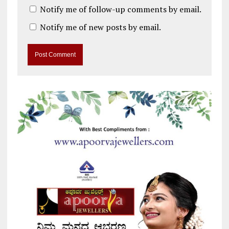
Notify me of follow-up comments by email.
Notify me of new posts by email.
A
l
t
e
r
n
a
t
i
v
e
: