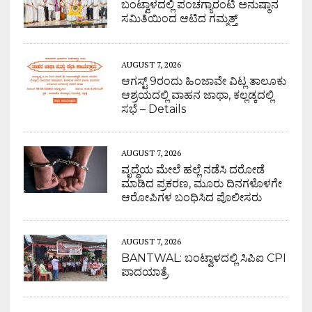
ಬಂಟ್ವಾಳದಲ್ಲಿ ಪಂಚಗ್ಯಾರಂಟಿ ಅನುಷ್ಠಾನ
ಸಮಿತಿಯಿಂದ ಆಟಿದ ಗಮ್ಮತ್ತ್
AUGUST 7, 2026
ಆಗಸ್ಟ್ 9ರಂದು ಹಿಂಜಾವೇ ವಿಟ್ಲ ತಾಲೂಕು
ಆಶ್ರಯದಲ್ಲಿ ವಾಹನ ಜಾಥಾ, ಕಲ್ಲಡ್ಕದಲ್ಲಿ
ಸಭೆ – Details
AUGUST 7, 2026
ವೃದ್ಧೆಯ ಮೇಲೆ ಹಲ್ಲೆ ನಡೆಸಿ ದರೋಡೆ
ಮಾಡಿದ ಪ್ರಕರಣ, ಮೂರು ದಿನಗಳೊಳಗೇ
ಆರೋಪಿಗಳ ಬಂಧಿಸಿದ ಪೊಲೀಸರು
AUGUST 7, 2026
BANTWAL: ಬಂಟ್ವಾಳದಲ್ಲಿ ಸಿಪಿಐ CPI
ಪಾದಯಾತ್ರೆ