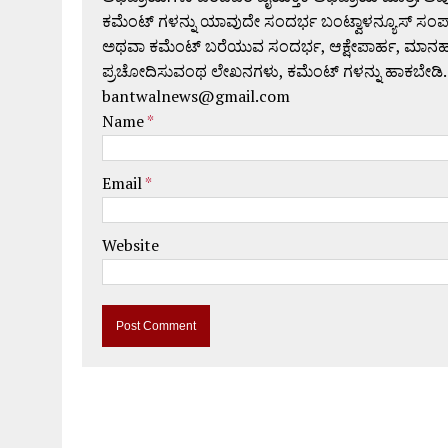
ಕಮೆಂಟ್ ಗಳನ್ನು ಯಾವುದೇ ಸಂದರ್ಭ ಬಂಟ್ವಾಳನ್ಯೂಸ್ ಸಂ
ಅಥವಾ ಕಮೆಂಟ್ ಬರೆಯುವ ಸಂದರ್ಭ, ಆಕ್ಷೇಪಾರ್ಹ, ಮಾನಹಾನಿಕರ,
ಪ್ರಚೋದಿಸುವಂಥ ಲೇಖನಗಳು, ಕಮೆಂಟ್ ಗಳನ್ನು ಹಾಕಬೇಡಿ.
bantwalnews@gmail.com
Name
*
Email
*
Website
A
l
t
e