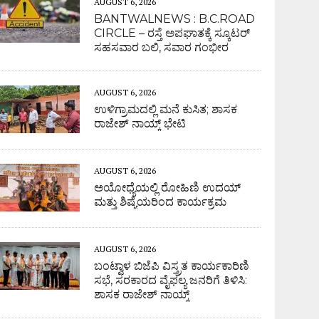
AUGUST 6, 2026
BANTWALNEWS : B.C.ROAD
CIRCLE – ರಸ್ತೆ ಅಪಘಾತಕ್ಕೆ ಸ್ಕೂಟರ್
ಸಹಸವಾರ ಬಲಿ, ಸವಾರ ಗಂಭೀರ
AUGUST 6, 2026
ಉಳಿಗ್ರಾಮದಲ್ಲಿ ಮನೆ ಕುಸಿತ; ಶಾಸಕ
ರಾಜೇಶ್ ನಾಯ್ಕ್ ಭೇಟಿ
AUGUST 6, 2026
ಅಯೋಧ್ಯೆಯಲ್ಲಿ ರೋಹಿಣಿ ಉದಯ್
ಮತ್ತು ಶಿಷ್ಯೆಯರಿಂದ ಕಾರ್ಯಕ್ರಮ
AUGUST 6, 2026
ಬಂಟ್ವಾಳ ಬಿಜೆಪಿ ವಿಸ್ತ್ರತ ಕಾರ್ಯಕಾರಿಣಿ
ಸಭೆ, ಸರಕಾರದ ವೈಫಲ್ಯ ಜನರಿಗೆ ತಿಳಿಸಿ:
ಶಾಸಕ ರಾಜೇಶ್ ನಾಯ್ಕ್