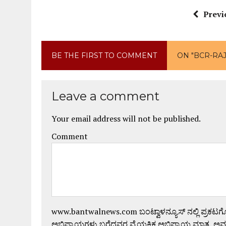
Previ
BE THE FIRST TO COMMENT
ON "BCR-RAJ
Leave a comment
Your email address will not be published.
Comment
www.bantwalnews.com ಬಂಟ್ವಾಳನ್ಯೂಸ್ ನಲ್ಲಿ ಪ್ರಕಟ
ಅಭಿಪ್ರಾಯಗಳು ಬರೆದವರ ವೈಯಕ್ತಿಕ ಅಭಿಪ್ರಾಯ ಮಾತ್ರ. ಅವು