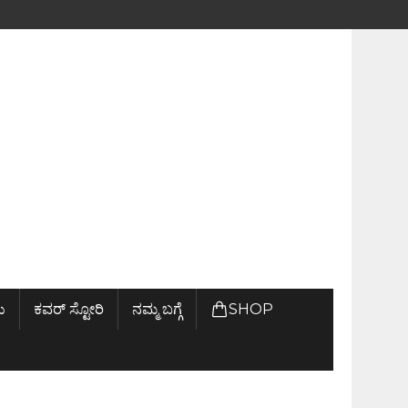
ು
ಕವರ್ ಸ್ಟೋರಿ
ನಮ್ಮ ಬಗ್ಗೆ
SHOP