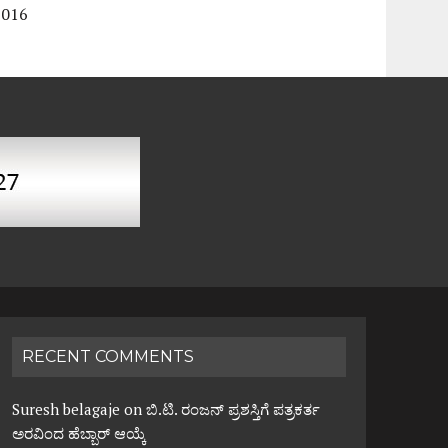
2016
RECENT COMMENTS
Suresh belagaje
on
ಬಿ.ಟಿ. ರಂಜನ್ ಪ್ರಶಸ್ತಿಗೆ ಪತ್ರಕರ್ತ
ಅರವಿಂದ ಹೆಬ್ಬಾರ್ ಆಯ್ಕೆ