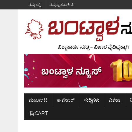
ನಮ್ಮ ಬಗ್ಗೆ
ನಮ್ಮನ್ನು ಸಂಪರ್ಕಿಸಿ
ಮುಖಪುಟ
ಇ-ಪೇಪರ್
ಸುದ್ದಿಗಳು
ವಿಶೇಷ
ನ
CART