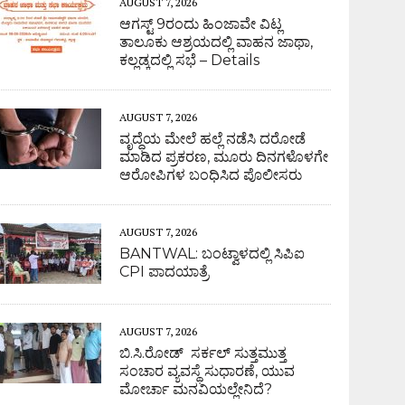
AUGUST 7, 2026
ಆಗಸ್ಟ್ 9ರಂದು ಹಿಂಜಾವೇ ವಿಟ್ಲ
ತಾಲೂಕು ಆಶ್ರಯದಲ್ಲಿ ವಾಹನ ಜಾಥಾ,
ಕಲ್ಲಡ್ಕದಲ್ಲಿ ಸಭೆ – Details
AUGUST 7, 2026
ವೃದ್ಧೆಯ ಮೇಲೆ ಹಲ್ಲೆ ನಡೆಸಿ ದರೋಡೆ
ಮಾಡಿದ ಪ್ರಕರಣ, ಮೂರು ದಿನಗಳೊಳಗೇ
ಆರೋಪಿಗಳ ಬಂಧಿಸಿದ ಪೊಲೀಸರು
AUGUST 7, 2026
BANTWAL: ಬಂಟ್ವಾಳದಲ್ಲಿ ಸಿಪಿಐ
CPI ಪಾದಯಾತ್ರೆ
AUGUST 7, 2026
ಬಿ.ಸಿ.ರೋಡ್ ಸರ್ಕಲ್ ಸುತ್ತಮುತ್ತ
ಸಂಚಾರ ವ್ಯವಸ್ಥೆ ಸುಧಾರಣೆ, ಯುವ
ಮೋರ್ಚಾ ಮನವಿಯಲ್ಲೇನಿದೆ?