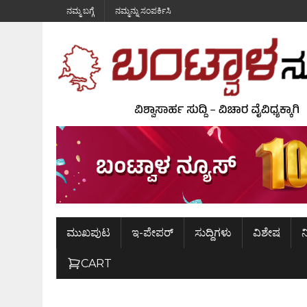
ನಮ್ಮ ಬಗ್ಗೆ
ನಮ್ಮನ್ನು ಸಂಪರ್ಕಿಸಿ
ಮುಖಪುಟ
ಇ-ಪೇಪರ್
ಸುದ್ದಿಗಳು
ವಿಶೇಷ
ನ
CART