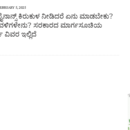
 ಜಾಥಾ, ಕಲ್ಲಡ್ಕದಲ್ಲಿ ಸಭೆ – DETAILS
EBRUARY 5, 2025
ಫೈನಾನ್ಸ್ ಕಿರುಕುಳ ನೀಡಿದರೆ ಏನು ಮಾಡಬೇಕು?
ಳಿಗಳೇನು? ಸರಕಾರದ ಮಾರ್ಗಸೂಚಿಯ
ವಿವರ ಇಲ್ಲಿದೆ