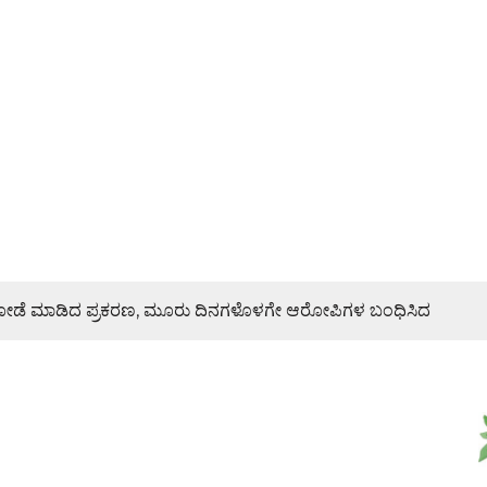
ಿ ದರೋಡೆ ಮಾಡಿದ ಪ್ರಕರಣ, ಮೂರು ದಿನಗಳೊಳಗೇ ಆರೋಪಿಗಳ ಬಂಧಿಸಿದ
ರಣೆ, ಯುವ ಮೋರ್ಚಾ ಮನವಿಯಲ್ಲೇನಿದೆ?
ಜೇಶ್ ನಾಯ್ಕ್ ಸಾಂತ್ವನ