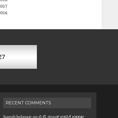
2017
2016
RECENT COMMENTS
Suresh belagaje
on
ಬಿ.ಟಿ. ರಂಜನ್ ಪ್ರಶಸ್ತಿಗೆ ಪತ್ರಕರ್ತ