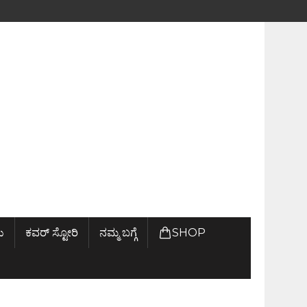
ು
ಕವರ್ ಸ್ಟೋರಿ
ನಮ್ಮ ಬಗ್ಗೆ
SHOP