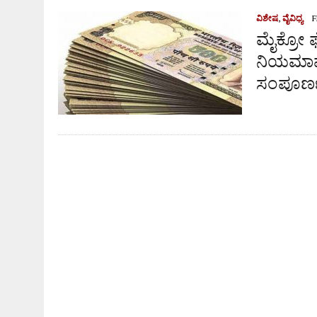
ಆಗಸ್ಟ್ 9ರಂದು ಹಿಂಜಾವೇ ವಿಟ್ಲ ತಾಲೂಕು ಆಶ್ರಯದಲ್ಲಿ ವಾಹನ
ವಿಶೇಷ
,
ವೈವಿಧ್ಯ
F
ಮೈಕ್ರೋ 
ನಿಯಮಾವ
ಸಂಪೂರ್ಣ 