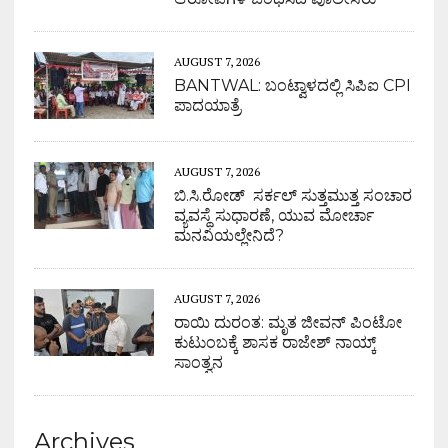
AUGUST 7, 2026
BANTWAL: ಬಂಟ್ವಾಳದಲ್ಲಿ ಸಿಪಿಐ CPI
ಪಾದಯಾತ್ರೆ
AUGUST 7, 2026
ಬಿ.ಸಿ.ರೋಡ್ ಸರ್ಕಲ್ ಸುತ್ತಮುತ್ತ ಸಂಚಾರ
ವ್ಯವಸ್ಥೆ ಸುಧಾರಣೆ, ಯುವ ಮೋರ್ಚಾ
ಮನವಿಯಲ್ಲೇನಿದೆ?
AUGUST 7, 2026
ರಾಯಿ ದುರಂತ: ಮೃತ ಜೀವನ್ ಪಿಂಟೋ
ಕುಟುಂಬಕ್ಕೆ ಶಾಸಕ ರಾಜೇಶ್ ನಾಯ್ಕ್
ಸಾಂತ್ವನ
Archives