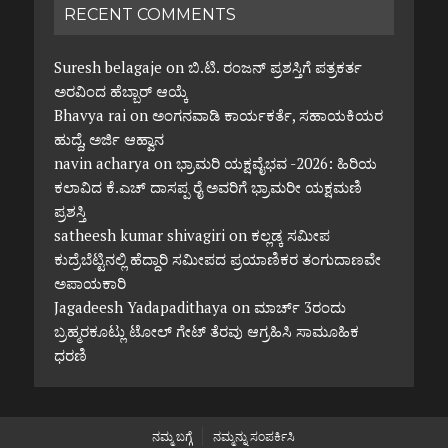
RECENT COMMENTS
Suresh belagaje
on
ಬಿ.ಟಿ. ರಂಜನ್ ಪ್ರಶಸ್ತಿಗೆ ಪತ್ರಕರ್ತ
ಅರವಿಂದ ಹೆಬ್ಬಾರ್ ಆಯ್ಕೆ
Bhavya rai
on
ಅಂಗನವಾಡಿ ಕಾರ್ಯಕರ್ತೆ, ಸಹಾಯಕಿಯರ
ಹುದ್ದೆ, ಅರ್ಜಿ ಆಹ್ವಾನ
navin acharya
on
ಭ್ರಾಮರಿ ಯಕ್ಷವೈಭವ -2026: ಹಿರಿಯ
ಕಲಾವಿದ ಕೆ.ಎಚ್ ದಾಸಪ್ಪ ರೈ ಅವರಿಗೆ ಭ್ರಾಮರೀ ಯಕ್ಷಮಣಿ
ಪ್ರಶಸ್ತಿ
satheesh kumar shivagiri
on
ಕಲ್ಲಡ್ಕ ಸಮೀಪ
ಕುದ್ರೆಬೆಟ್ಟಿನಲ್ಲಿ ಹೆದ್ದಾರಿ ಸಮೀಪದ ಪ್ರಯಾಣಿಕರ ತಂಗುದಾಣವೇ
ಅಪಾಯಕಾರಿ
Jagadeesh Yadapadithaya
on
ಮಾರ್ಚ್ 3ರಂದು
ಬ್ರಹ್ಮರಕೂಟ್ಲು ಟೋಲ್ ಗೇಟ್ ತೆರವು ಆಗ್ರಹಿಸಿ ಸಾಮೂಹಿಕ
ಧರಣಿ
ನಮ್ಮ ಬಗ್ಗೆ
ನಮ್ಮನ್ನು ಸಂಪರ್ಕಿಸಿ