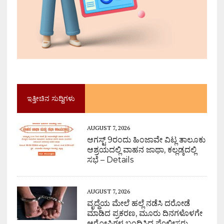
ಇತ್ತೀಚಿನ ಸುದ್ದಿಗಳು
AUGUST 7, 2026
ಆಗಸ್ಟ್ 9ರಂದು ಹಿಂಜಾವೇ ವಿಟ್ಲ ತಾಲೂಕು
ಆಶ್ರಯದಲ್ಲಿ ವಾಹನ ಜಾಥಾ, ಕಲ್ಲಡ್ಕದಲ್ಲಿ
ಸಭೆ – Details
AUGUST 7, 2026
ವೃದ್ಧೆಯ ಮೇಲೆ ಹಲ್ಲೆ ನಡೆಸಿ ದರೋಡೆ
ಮಾಡಿದ ಪ್ರಕರಣ, ಮೂರು ದಿನಗಳೊಳಗೇ
ಆರೋಪಿಗಳ ಬಂಧಿಸಿದ ಪೊಲೀಸರು