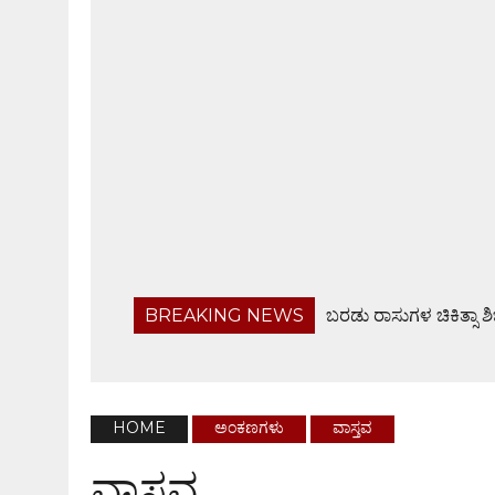
BREAKING NEWS
ಬರಡು ರಾಸುಗಳ ಚಿಕಿತ್ಸಾ ಶ
ಬಂಟ್ವಾಳ ತಾಲೂಕು ನಿವೃತ್ತ ಸರಕಾರಿ ನೌಕರರ ಸಂಘ ಸಭೆ
ಹೆದ್ದಾರಿಯಲ್ಲೇ ಜಲರಾಶಿ, ವಾಹನ ಸವಾರರಿಗೆ ಸಂಕಟ
ಆ.28ರಂದು ಸರಪಾಡಿಯಲ್ಲಿ ಸಾಮೂಹಿಕ ಶ್ರೀ ವರಮಹಾಲಕ್ಷ್
HOME
ಅಂಕಣಗಳು
ವಾಸ್ತವ
ಫೊಟೋಗ್ರಾಫರ್ಸ್ ಅಸೋಸಿಯೇಶನ್ ವಾರ್ಷಿಕ ಸಭೆ
ವಾಸ್ತವ