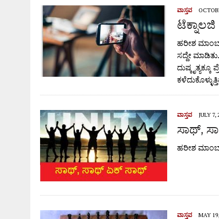
ವಾಸ್ತವ
OCTOBE
ಟೆಕ್ನಾಲಜಿ
ಹರೀಶ ಮಾಂಬಾಡ
ಸದ್ದೇ ಮಾಡಿತ
ದುಷ್ಕೃತ್ಯಕ್ಕೂ 
ಕಳೆದುಕೊಳ್ಳುತ್
ವಾಸ್ತವ
JULY 7, 
ಸಾಥ್, ಸ
ಹರೀಶ ಮಾಂಬ
ವಾಸ್ತವ
MAY 19,