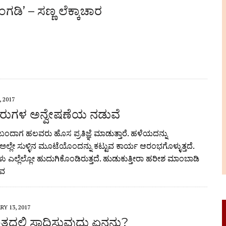
ಂಗಡಿ’ – ಸಣ್ಣ ಲೆಕ್ಕಾಚಾರ
, 2017
ೇರುಗಳ ಅನ್ವೇಷಣೆಯ ನಡುವೆ
ದಾಗ ಹಲವರು ಹೊಸ ಪ್ರತಿಜ್ಞೆ ಮಾಡುತ್ತಾರೆ. ಹಳೆಯದನ್ನು
 ಅಲ್ಲೇ ಸುಳ್ಳಿನ ಮೂಟೆಯೊಂದನ್ನು ಕಟ್ಟುವ ಕಾರ್ಯ ಆರಂಭಗೊಳ್ಳುತ್ತದೆ.
ು ಎಲ್ಲೆಲ್ಲೋ ಹುದುಗಿಕೊಂಡಿರುತ್ತದೆ. ಹುಡುಕುತ್ತೀರಾ ಹರೀಶ ಮಾಂಬಾಡಿ
ತವ
Y 13, 2017
ದಲ್ಲಿ ಸಾಧಿಸುವುದು ಏನನ್ನು?