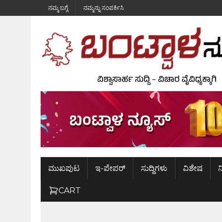
ನಮ್ಮ ಬಗ್ಗೆ
ನಮ್ಮನ್ನು ಸಂಪರ್ಕಿಸಿ
ಮುಖಪುಟ
ಇ-ಪೇಪರ್
ಸುದ್ದಿಗಳು
ವಿಶೇಷ
ನ
CART