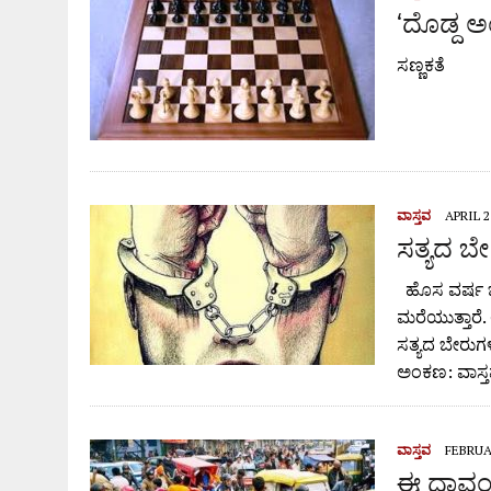
‘ದೊಡ್ದ ಅ
ಸಣ್ಣಕತೆ
ವಾಸ್ತವ
APRIL 2
ಸತ್ಯದ ಬ
ಹೊಸ ವರ್ಷ ಬಂ
ಮರೆಯುತ್ತಾರೆ.
ಸತ್ಯದ ಬೇರುಗಳ
ಅಂಕಣ: ವಾಸ್
ವಾಸ್ತವ
FEBRUAR
ಈ ಧಾವಂತ