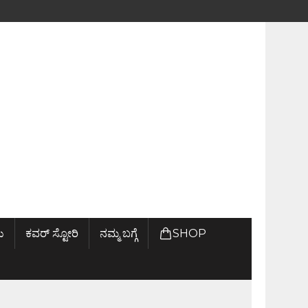
ು
ಕವರ್ ಸ್ಟೋರಿ
ನಮ್ಮ ಬಗ್ಗೆ
SHOP