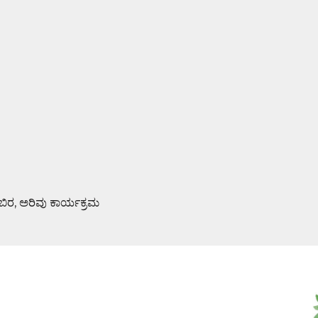
ಿಬಿರ, ಅರಿವು ಕಾರ್ಯಕ್ರಮ
ಮಿ ಪೂಜೆ : ಆಮಂತ್ರಣ ಪತ್ರಿಕೆ ಬಿಡುಗಡೆ