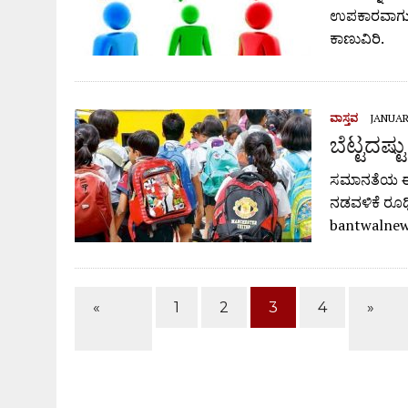
ಉಪಕಾರವಾಗುವ 
ಕಾಣುವಿರಿ.
ವಾಸ್ತವ
JANUARY
ಬೆಟ್ಟದಷ್ಟ
ಸಮಾನತೆಯ ಈ ಯ
ನಡವಳಿಕೆ ರೂಢ
bantwalnew
«
1
2
3
4
»