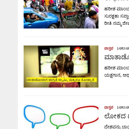
ಹರೀಶ ಮಾಂಬಾಡ
ಸುರಕ್ಷತಾ ಸಪ್ತ
ರೀತಿ ನಮ್ಮ ಜ
ವಾಸ್ತವ
JANUARY
ಮಾತಾಡೋವಾ
ಹರೀಶ ಮಾಂಬಾ
ಯಕ್ಷಗಾನ, ಅಥ
ವಾಸ್ತವ
JANUARY
ಲೋಕದ ಡ
ದೇಶವನ್ನು ಬಾ