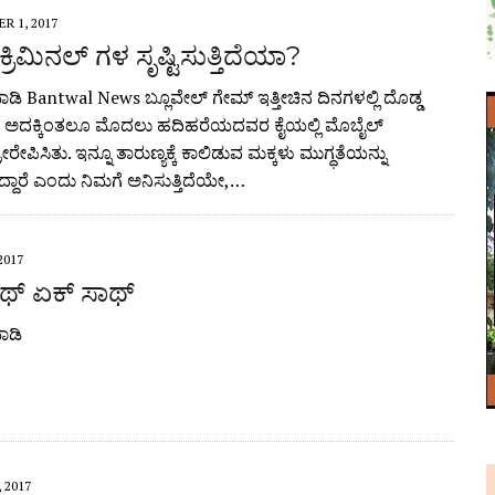
R 1, 2017
 ಕ್ರಿಮಿನಲ್ ಗಳ ಸೃಷ್ಟಿಸುತ್ತಿದೆಯಾ?
ಿ Bantwal News ಬ್ಲೂವೇಲ್ ಗೇಮ್ ಇತ್ತೀಚಿನ ದಿನಗಳಲ್ಲಿ ದೊಡ್ಡ
ು. ಅದಕ್ಕಿಂತಲೂ ಮೊದಲು ಹದಿಹರೆಯದವರ ಕೈಯಲ್ಲಿ ಮೊಬೈಲ್
ಪ್ರೇರೇಪಿಸಿತು. ಇನ್ನೂ ತಾರುಣ್ಯಕ್ಕೆ ಕಾಲಿಡುವ ಮಕ್ಕಳು ಮುಗ್ಧತೆಯನ್ನು
ತಿದ್ದಾರೆ ಎಂದು ನಿಮಗೆ ಅನಿಸುತ್ತಿದೆಯೇ,…
2017
ಾಥ್ ಏಕ್ ಸಾಥ್
ಾಡಿ
 2017