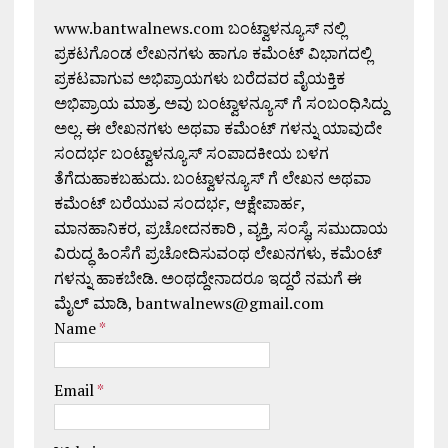
www.bantwalnews.com ಬಂಟ್ವಾಳನ್ಯೂಸ್ ನಲ್ಲಿ
ಪ್ರಕಟಗೊಂಡ ಲೇಖನಗಳು ಹಾಗೂ ಕಮೆಂಟ್ ವಿಭಾಗದಲ್ಲಿ
ಪ್ರಕಟವಾಗುವ ಅಭಿಪ್ರಾಯಗಳು ಬರೆದವರ ವೈಯಕ್ತಿಕ
ಅಭಿಪ್ರಾಯ ಮಾತ್ರ. ಅವು ಬಂಟ್ವಾಳನ್ಯೂಸ್ ಗೆ ಸಂಬಂಧಿಸಿದ್ದು
ಅಲ್ಲ. ಈ ಲೇಖನಗಳು ಅಥವಾ ಕಮೆಂಟ್ ಗಳನ್ನು ಯಾವುದೇ
ಸಂದರ್ಭ ಬಂಟ್ವಾಳನ್ಯೂಸ್ ಸಂಪಾದಕೀಯ ಬಳಗ
ತೆಗೆದುಹಾಕಬಹುದು. ಬಂಟ್ವಾಳನ್ಯೂಸ್ ಗೆ ಲೇಖನ ಅಥವಾ
ಕಮೆಂಟ್ ಬರೆಯುವ ಸಂದರ್ಭ, ಆಕ್ಷೇಪಾರ್ಹ,
ಮಾನಹಾನಿಕರ, ಪ್ರಚೋದನಕಾರಿ , ವ್ಯಕ್ತಿ, ಸಂಸ್ಥೆ, ಸಮುದಾಯ
ವಿರುದ್ಧ ಹಿಂಸೆಗೆ ಪ್ರಚೋದಿಸುವಂಥ ಲೇಖನಗಳು, ಕಮೆಂಟ್
ಗಳನ್ನು ಹಾಕಬೇಡಿ. ಅಂಥದ್ದೇನಾದರೂ ಇದ್ದರೆ ನಮಗೆ ಈ
ಮೈಲ್ ಮಾಡಿ, bantwalnews@gmail.com
Name
*
Email
*