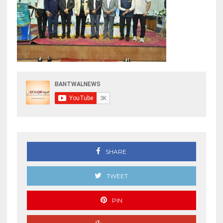
SHARE
TWEET
PIN