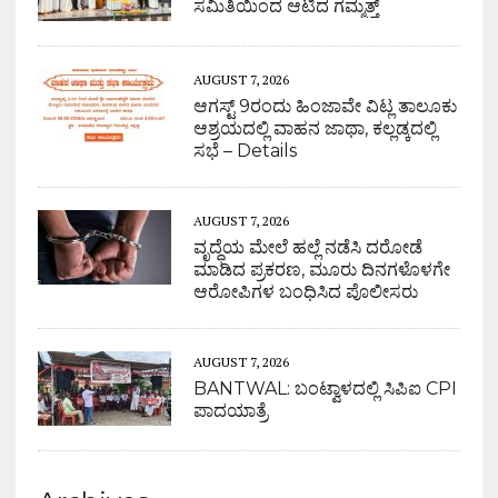
ಸಮಿತಿಯಿಂದ ಆಟಿದ ಗಮ್ಮತ್ತ್
AUGUST 7, 2026
ಆಗಸ್ಟ್ 9ರಂದು ಹಿಂಜಾವೇ ವಿಟ್ಲ ತಾಲೂಕು
ಆಶ್ರಯದಲ್ಲಿ ವಾಹನ ಜಾಥಾ, ಕಲ್ಲಡ್ಕದಲ್ಲಿ
ಸಭೆ – Details
AUGUST 7, 2026
ವೃದ್ಧೆಯ ಮೇಲೆ ಹಲ್ಲೆ ನಡೆಸಿ ದರೋಡೆ
ಮಾಡಿದ ಪ್ರಕರಣ, ಮೂರು ದಿನಗಳೊಳಗೇ
ಆರೋಪಿಗಳ ಬಂಧಿಸಿದ ಪೊಲೀಸರು
AUGUST 7, 2026
BANTWAL: ಬಂಟ್ವಾಳದಲ್ಲಿ ಸಿಪಿಐ CPI
ಪಾದಯಾತ್ರೆ