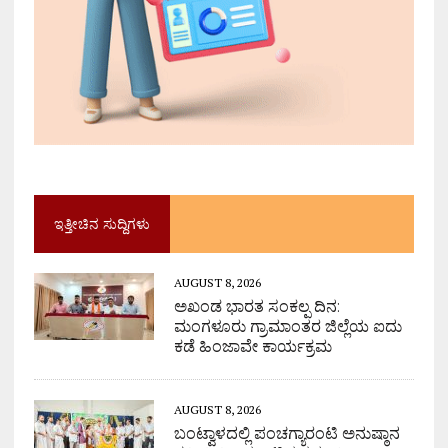
ಇತ್ತೀಚಿನ ಸುದ್ದಿಗಳು
AUGUST 8, 2026
ಅಖಂಡ ಭಾರತ ಸಂಕಲ್ಪ ದಿನ:
ಮಂಗಳೂರು ಗ್ರಾಮಾಂತರ ಜಿಲ್ಲೆಯ ಐದು
ಕಡೆ ಹಿಂಜಾವೇ ಕಾರ್ಯಕ್ರಮ
AUGUST 8, 2026
ಬಂಟ್ವಾಳದಲ್ಲಿ ಪಂಚಗ್ಯಾರಂಟಿ ಅನುಷ್ಠಾನ