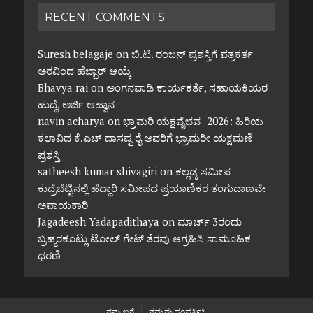
RECENT COMMENTS
Suresh belagaje
on
ಬಿ.ಟಿ. ರಂಜನ್ ಪ್ರಶಸ್ತಿಗೆ ಪತ್ರಕರ್ತ
ಅರವಿಂದ ಹೆಬ್ಬಾರ್ ಆಯ್ಕೆ
Bhavya rai
on
ಅಂಗನವಾಡಿ ಕಾರ್ಯಕರ್ತೆ, ಸಹಾಯಕಿಯರ
ಹುದ್ದೆ, ಅರ್ಜಿ ಆಹ್ವಾನ
navin acharya
on
ಭ್ರಾಮರಿ ಯಕ್ಷವೈಭವ -2026: ಹಿರಿಯ
ಕಲಾವಿದ ಕೆ.ಎಚ್ ದಾಸಪ್ಪ ರೈ ಅವರಿಗೆ ಭ್ರಾಮರೀ ಯಕ್ಷಮಣಿ
ಪ್ರಶಸ್ತಿ
satheesh kumar shivagiri
on
ಕಲ್ಲಡ್ಕ ಸಮೀಪ
ಕುದ್ರೆಬೆಟ್ಟಿನಲ್ಲಿ ಹೆದ್ದಾರಿ ಸಮೀಪದ ಪ್ರಯಾಣಿಕರ ತಂಗುದಾಣವೇ
ಅಪಾಯಕಾರಿ
Jagadeesh Yadapadithaya
on
ಮಾರ್ಚ್ 3ರಂದು
ಬ್ರಹ್ಮರಕೂಟ್ಲು ಟೋಲ್ ಗೇಟ್ ತೆರವು ಆಗ್ರಹಿಸಿ ಸಾಮೂಹಿಕ
ಧರಣಿ
ನಮ್ಮ ಬಗ್ಗೆ
ನಮ್ಮನ್ನು ಸಂಪರ್ಕಿಸಿ