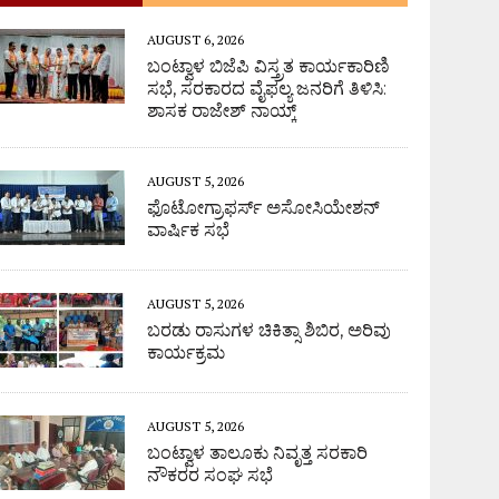
AUGUST 6, 2026
ಬಂಟ್ವಾಳ ಬಿಜೆಪಿ ವಿಸ್ತ್ರತ ಕಾರ್ಯಕಾರಿಣಿ
ಸಭೆ, ಸರಕಾರದ ವೈಫಲ್ಯ ಜನರಿಗೆ ತಿಳಿಸಿ:
ಶಾಸಕ ರಾಜೇಶ್ ನಾಯ್ಕ್
AUGUST 5, 2026
ಫೊಟೋಗ್ರಾಫರ್ಸ್ ಅಸೋಸಿಯೇಶನ್
ವಾರ್ಷಿಕ ಸಭೆ
AUGUST 5, 2026
ಬರಡು ರಾಸುಗಳ ಚಿಕಿತ್ಸಾ ಶಿಬಿರ, ಅರಿವು
ಕಾರ್ಯಕ್ರಮ
AUGUST 5, 2026
ಬಂಟ್ವಾಳ ತಾಲೂಕು ನಿವೃತ್ತ ಸರಕಾರಿ
ನೌಕರರ ಸಂಘ ಸಭೆ