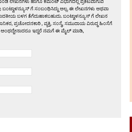
ಗೊಂಡ ಲೇಖನಗಳು ಹಾಗೂ ಕಮೆಂಟ್ ವಿಭಾಗದಲ್ಲಿ ಪ್ರಕಟವಾಗುವ
 ಬಂಟ್ವಾಳನ್ಯೂಸ್ ಗೆ ಸಂಬಂಧಿಸಿದ್ದು ಅಲ್ಲ. ಈ ಲೇಖನಗಳು ಅಥವಾ
ಪಾದಕೀಯ ಬಳಗ ತೆಗೆದುಹಾಕಬಹುದು. ಬಂಟ್ವಾಳನ್ಯೂಸ್ ಗೆ ಲೇಖನ
 ಪ್ರಚೋದನಕಾರಿ , ವ್ಯಕ್ತಿ, ಸಂಸ್ಥೆ, ಸಮುದಾಯ ವಿರುದ್ಧ ಹಿಂಸೆಗೆ
 ಅಂಥದ್ದೇನಾದರೂ ಇದ್ದರೆ ನಮಗೆ ಈ ಮೈಲ್ ಮಾಡಿ,