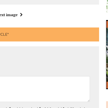
ext image
RCLE"