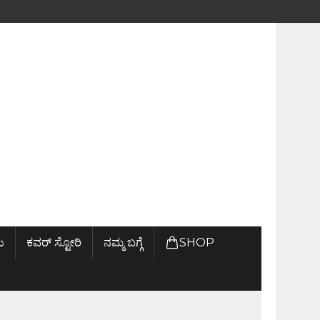
ು
ಕವರ್ ಸ್ಟೋರಿ
ನಮ್ಮ ಬಗ್ಗೆ
SHOP