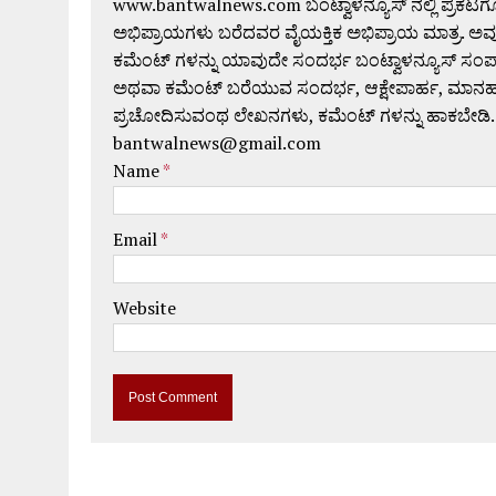
www.bantwalnews.com ಬಂಟ್ವಾಳನ್ಯೂಸ್ ನಲ್ಲಿ ಪ್ರಕಟ
ಅಭಿಪ್ರಾಯಗಳು ಬರೆದವರ ವೈಯಕ್ತಿಕ ಅಭಿಪ್ರಾಯ ಮಾತ್ರ. ಅವು
ಕಮೆಂಟ್ ಗಳನ್ನು ಯಾವುದೇ ಸಂದರ್ಭ ಬಂಟ್ವಾಳನ್ಯೂಸ್ ಸಂ
ಅಥವಾ ಕಮೆಂಟ್ ಬರೆಯುವ ಸಂದರ್ಭ, ಆಕ್ಷೇಪಾರ್ಹ, ಮಾನಹಾನಿಕರ,
ಪ್ರಚೋದಿಸುವಂಥ ಲೇಖನಗಳು, ಕಮೆಂಟ್ ಗಳನ್ನು ಹಾಕಬೇಡಿ.
bantwalnews@gmail.com
Name
*
Email
*
Website
A
l
t