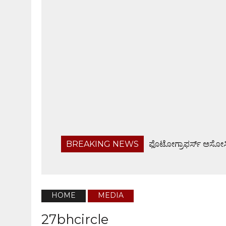
BREAKING NEWS
ಫೊಟೋಗ್ರಾಫರ್ಸ್ ಅಸೋಸಿ
ಬರಡು ರಾಸುಗಳ ಚಿಕಿತ್ಸಾ ಶಿಬಿರ, ಅರಿವು ಕಾರ್ಯಕ್ರಮ
ಬಂಟ್ವಾಳ ತಾಲೂಕು ನಿವೃತ್ತ ಸರಕಾರಿ ನೌಕರರ ಸಂಘ ಸಭೆ
ಹೆದ್ದಾರಿಯಲ್ಲೇ ಜಲರಾಶಿ, ವಾಹನ ಸವಾರರಿಗೆ ಸಂಕಟ
HOME
MEDIA
ಬಂಟ್ವಾಳ ಬಿಜೆಪಿ ವಿಸ್ತ್ರತ ಕಾರ್ಯಕಾರಿಣಿ ಸಭೆ, ಸರಕಾರದ 
27bhcircle