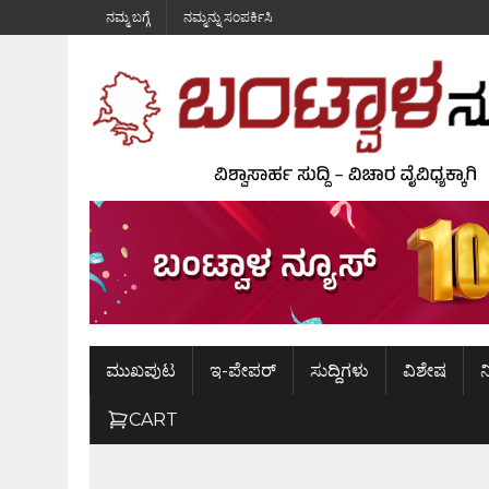
ನಮ್ಮ ಬಗ್ಗೆ
ನಮ್ಮನ್ನು ಸಂಪರ್ಕಿಸಿ
ಮುಖಪುಟ
ಇ-ಪೇಪರ್
ಸುದ್ದಿಗಳು
ವಿಶೇಷ
ನ
CART