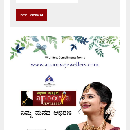
A
l
t
e
r
n
a
t
i
v
e
: