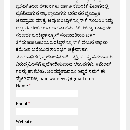
ಪ್ರಕಟಗೊಂಡ ಲೇಖನಗಳು ಹಾಗೂ ಕಮೆಂಟ್ ವಿಭಾಗದಲ್ಲಿ
ಪ್ರಕಟವಾಗುವ ಅಭಿಪ್ರಾಯಗಳು ಬರೆದವರ ವೈಯಕ್ತಿಕ
ಅಭಿಪ್ರಾಯ ಮಾತ್ರ. ಅವು ಬಂಟ್ವಾಳನ್ಯೂಸ್ ಗೆ ಸಂಬಂಧಿಸಿದ್ದು
ಅಲ್ಲ. ಈ ಲೇಖನಗಳು ಅಥವಾ ಕಮೆಂಟ್ ಗಳನ್ನು ಯಾವುದೇ
ಸಂದರ್ಭ ಬಂಟ್ವಾಳನ್ಯೂಸ್ ಸಂಪಾದಕೀಯ ಬಳಗ
ತೆಗೆದುಹಾಕಬಹುದು. ಬಂಟ್ವಾಳನ್ಯೂಸ್ ಗೆ ಲೇಖನ ಅಥವಾ
ಕಮೆಂಟ್ ಬರೆಯುವ ಸಂದರ್ಭ, ಆಕ್ಷೇಪಾರ್ಹ,
ಮಾನಹಾನಿಕರ, ಪ್ರಚೋದನಕಾರಿ , ವ್ಯಕ್ತಿ, ಸಂಸ್ಥೆ, ಸಮುದಾಯ
ವಿರುದ್ಧ ಹಿಂಸೆಗೆ ಪ್ರಚೋದಿಸುವಂಥ ಲೇಖನಗಳು, ಕಮೆಂಟ್
ಗಳನ್ನು ಹಾಕಬೇಡಿ. ಅಂಥದ್ದೇನಾದರೂ ಇದ್ದರೆ ನಮಗೆ ಈ
ಮೈಲ್ ಮಾಡಿ, bantwalnews@gmail.com
Name
*
Email
*
Website