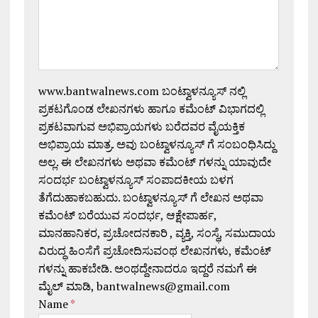
www.bantwalnews.com ಬಂಟ್ವಾಳನ್ಯೂಸ್ ನಲ್ಲಿ
ಪ್ರಕಟಗೊಂಡ ಲೇಖನಗಳು ಹಾಗೂ ಕಮೆಂಟ್ ವಿಭಾಗದಲ್ಲಿ
ಪ್ರಕಟವಾಗುವ ಅಭಿಪ್ರಾಯಗಳು ಬರೆದವರ ವೈಯಕ್ತಿಕ
ಅಭಿಪ್ರಾಯ ಮಾತ್ರ. ಅವು ಬಂಟ್ವಾಳನ್ಯೂಸ್ ಗೆ ಸಂಬಂಧಿಸಿದ್ದು
ಅಲ್ಲ. ಈ ಲೇಖನಗಳು ಅಥವಾ ಕಮೆಂಟ್ ಗಳನ್ನು ಯಾವುದೇ
ಸಂದರ್ಭ ಬಂಟ್ವಾಳನ್ಯೂಸ್ ಸಂಪಾದಕೀಯ ಬಳಗ
ತೆಗೆದುಹಾಕಬಹುದು. ಬಂಟ್ವಾಳನ್ಯೂಸ್ ಗೆ ಲೇಖನ ಅಥವಾ
ಕಮೆಂಟ್ ಬರೆಯುವ ಸಂದರ್ಭ, ಆಕ್ಷೇಪಾರ್ಹ,
ಮಾನಹಾನಿಕರ, ಪ್ರಚೋದನಕಾರಿ , ವ್ಯಕ್ತಿ, ಸಂಸ್ಥೆ, ಸಮುದಾಯ
ವಿರುದ್ಧ ಹಿಂಸೆಗೆ ಪ್ರಚೋದಿಸುವಂಥ ಲೇಖನಗಳು, ಕಮೆಂಟ್
ಗಳನ್ನು ಹಾಕಬೇಡಿ. ಅಂಥದ್ದೇನಾದರೂ ಇದ್ದರೆ ನಮಗೆ ಈ
ಮೈಲ್ ಮಾಡಿ, bantwalnews@gmail.com
Name
*