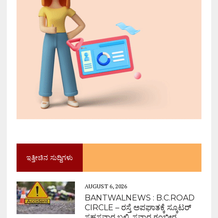
ಇತ್ತೀಚಿನ ಸುದ್ದಿಗಳು
AUGUST 6, 2026
BANTWALNEWS : B.C.ROAD
CIRCLE – ರಸ್ತೆ ಅಪಘಾತಕ್ಕೆ ಸ್ಕೂಟರ್
ಸಹಸವಾರ ಬಲಿ, ಸವಾರ ಗಂಭೀರ