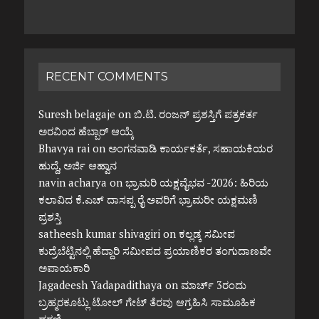
RECENT COMMENTS
Suresh belagaje
on
ಬಿ.ಟಿ. ರಂಜನ್ ಪ್ರಶಸ್ತಿಗೆ ಪತ್ರಕರ್ತ
ಅರವಿಂದ ಹೆಬ್ಬಾರ್ ಆಯ್ಕೆ
Bhavya rai
on
ಅಂಗನವಾಡಿ ಕಾರ್ಯಕರ್ತೆ, ಸಹಾಯಕಿಯರ
ಹುದ್ದೆ, ಅರ್ಜಿ ಆಹ್ವಾನ
navin acharya
on
ಭ್ರಾಮರಿ ಯಕ್ಷವೈಭವ -2026: ಹಿರಿಯ
ಕಲಾವಿದ ಕೆ.ಎಚ್ ದಾಸಪ್ಪ ರೈ ಅವರಿಗೆ ಭ್ರಾಮರೀ ಯಕ್ಷಮಣಿ
ಪ್ರಶಸ್ತಿ
satheesh kumar shivagiri
on
ಕಲ್ಲಡ್ಕ ಸಮೀಪ
ಕುದ್ರೆಬೆಟ್ಟಿನಲ್ಲಿ ಹೆದ್ದಾರಿ ಸಮೀಪದ ಪ್ರಯಾಣಿಕರ ತಂಗುದಾಣವೇ
ಅಪಾಯಕಾರಿ
Jagadeesh Yadapadithaya
on
ಮಾರ್ಚ್ 3ರಂದು
ಬ್ರಹ್ಮರಕೂಟ್ಲು ಟೋಲ್ ಗೇಟ್ ತೆರವು ಆಗ್ರಹಿಸಿ ಸಾಮೂಹಿಕ
ಧರಣಿ