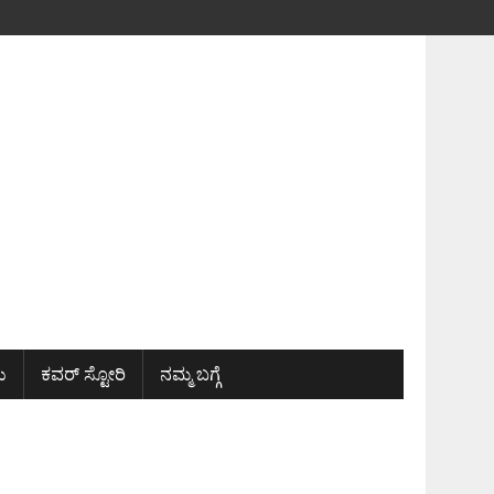
ು
ಕವರ್ ಸ್ಟೋರಿ
ನಮ್ಮ ಬಗ್ಗೆ