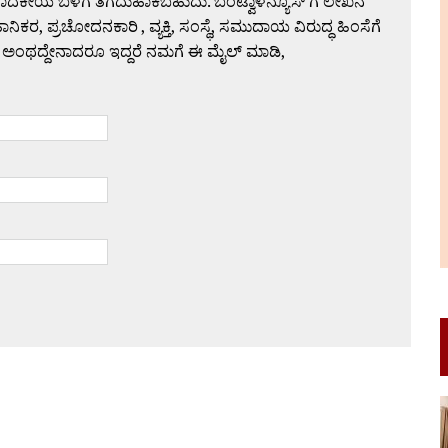
ಪಾದಕೀಯ ಬಳಗ ತೆಗೆದುಹಾಕಬಹುದು. ಬಂಟ್ವಾಳನ್ಯೂಸ್ ಗೆ ಲೇಖನ
 ಪ್ರಚೋದನಕಾರಿ , ವ್ಯಕ್ತಿ, ಸಂಸ್ಥೆ, ಸಮುದಾಯ ವಿರುದ್ಧ ಹಿಂಸೆಗೆ
 ಅಂಥದ್ದೇನಾದರೂ ಇದ್ದರೆ ನಮಗೆ ಈ ಮೈಲ್ ಮಾಡಿ,