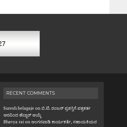
RECENT COMMENTS
Suresh belagaje
on
ಬಿ.ಟಿ. ರಂಜನ್ ಪ್ರಶಸ್ತಿಗೆ ಪತ್ರಕರ್ತ
ಅರವಿಂದ ಹೆಬ್ಬಾರ್ ಆಯ್ಕೆ
Bhavya rai
on
ಅಂಗನವಾಡಿ ಕಾರ್ಯಕರ್ತೆ, ಸಹಾಯಕಿಯರ