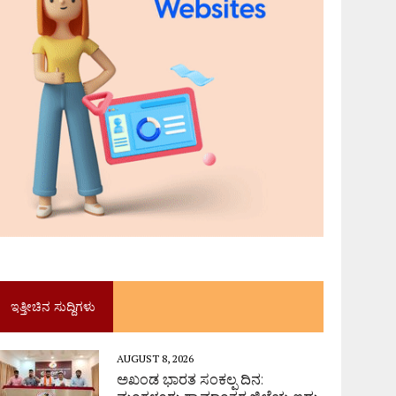
ಇತ್ತೀಚಿನ ಸುದ್ದಿಗಳು
AUGUST 8, 2026
ಅಖಂಡ ಭಾರತ ಸಂಕಲ್ಪ ದಿನ: