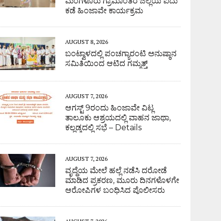
ಮಂಗಳೂರು ಗ್ರಾಮಾಂತರ ಜಿಲ್ಲೆಯ ಐದು
ಕಡೆ ಹಿಂಜಾವೇ ಕಾರ್ಯಕ್ರಮ
AUGUST 8, 2026
ಬಂಟ್ವಾಳದಲ್ಲಿ ಪಂಚಗ್ಯಾರಂಟಿ ಅನುಷ್ಠಾನ
ಸಮಿತಿಯಿಂದ ಆಟಿದ ಗಮ್ಮತ್ತ್
AUGUST 7, 2026
ಆಗಸ್ಟ್ 9ರಂದು ಹಿಂಜಾವೇ ವಿಟ್ಲ
ತಾಲೂಕು ಆಶ್ರಯದಲ್ಲಿ ವಾಹನ ಜಾಥಾ,
ಕಲ್ಲಡ್ಕದಲ್ಲಿ ಸಭೆ – Details
AUGUST 7, 2026
ವೃದ್ಧೆಯ ಮೇಲೆ ಹಲ್ಲೆ ನಡೆಸಿ ದರೋಡೆ
ಮಾಡಿದ ಪ್ರಕರಣ, ಮೂರು ದಿನಗಳೊಳಗೇ
ಆರೋಪಿಗಳ ಬಂಧಿಸಿದ ಪೊಲೀಸರು