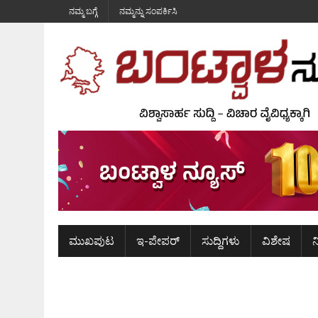
ನಮ್ಮ ಬಗ್ಗೆ
ನಮ್ಮನ್ನು ಸಂಪರ್ಕಿಸಿ
ಮುಖಪುಟ
ಇ-ಪೇಪರ್
ಸುದ್ದಿಗಳು
ವಿಶೇಷ
ನ