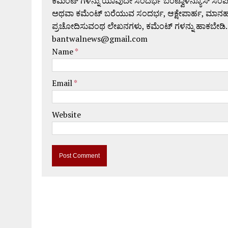
ಕಮೆಂಟ್ ಗಳನ್ನು ಯಾವುದೇ ಸಂದರ್ಭ ಬಂಟ್ವಾಳನ್ಯೂಸ್ ಸಂ
ಅಥವಾ ಕಮೆಂಟ್ ಬರೆಯುವ ಸಂದರ್ಭ, ಆಕ್ಷೇಪಾರ್ಹ, ಮಾನಹಾನಿಕರ,
ಪ್ರಚೋದಿಸುವಂಥ ಲೇಖನಗಳು, ಕಮೆಂಟ್ ಗಳನ್ನು ಹಾಕಬೇಡಿ.
bantwalnews@gmail.com
Name
*
Email
*
Website
A
l
t
e
r