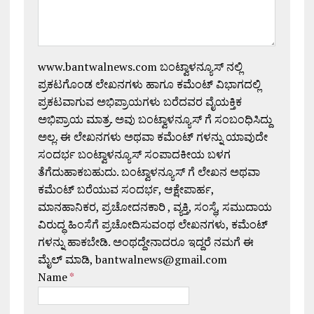
www.bantwalnews.com ಬಂಟ್ವಾಳನ್ಯೂಸ್ ನಲ್ಲಿ
ಪ್ರಕಟಗೊಂಡ ಲೇಖನಗಳು ಹಾಗೂ ಕಮೆಂಟ್ ವಿಭಾಗದಲ್ಲಿ
ಪ್ರಕಟವಾಗುವ ಅಭಿಪ್ರಾಯಗಳು ಬರೆದವರ ವೈಯಕ್ತಿಕ
ಅಭಿಪ್ರಾಯ ಮಾತ್ರ. ಅವು ಬಂಟ್ವಾಳನ್ಯೂಸ್ ಗೆ ಸಂಬಂಧಿಸಿದ್ದು
ಅಲ್ಲ. ಈ ಲೇಖನಗಳು ಅಥವಾ ಕಮೆಂಟ್ ಗಳನ್ನು ಯಾವುದೇ
ಸಂದರ್ಭ ಬಂಟ್ವಾಳನ್ಯೂಸ್ ಸಂಪಾದಕೀಯ ಬಳಗ
ತೆಗೆದುಹಾಕಬಹುದು. ಬಂಟ್ವಾಳನ್ಯೂಸ್ ಗೆ ಲೇಖನ ಅಥವಾ
ಕಮೆಂಟ್ ಬರೆಯುವ ಸಂದರ್ಭ, ಆಕ್ಷೇಪಾರ್ಹ,
ಮಾನಹಾನಿಕರ, ಪ್ರಚೋದನಕಾರಿ , ವ್ಯಕ್ತಿ, ಸಂಸ್ಥೆ, ಸಮುದಾಯ
ವಿರುದ್ಧ ಹಿಂಸೆಗೆ ಪ್ರಚೋದಿಸುವಂಥ ಲೇಖನಗಳು, ಕಮೆಂಟ್
ಗಳನ್ನು ಹಾಕಬೇಡಿ. ಅಂಥದ್ದೇನಾದರೂ ಇದ್ದರೆ ನಮಗೆ ಈ
ಮೈಲ್ ಮಾಡಿ, bantwalnews@gmail.com
Name
*