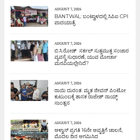
AUGUST 7, 2026
BANTWAL: ಬಂಟ್ವಾಳದಲ್ಲಿ ಸಿಪಿಐ CPI
ಪಾದಯಾತ್ರೆ
AUGUST 7, 2026
ಬಿ.ಸಿ.ರೋಡ್ ಸರ್ಕಲ್ ಸುತ್ತಮುತ್ತ ಸಂಚಾರ
ವ್ಯವಸ್ಥೆ ಸುಧಾರಣೆ, ಯುವ ಮೋರ್ಚಾ
ಮನವಿಯಲ್ಲೇನಿದೆ?
AUGUST 7, 2026
ರಾಯಿ ದುರಂತ: ಮೃತ ಜೀವನ್ ಪಿಂಟೋ
ಕುಟುಂಬಕ್ಕೆ ಶಾಸಕ ರಾಜೇಶ್ ನಾಯ್ಕ್
ಸಾಂತ್ವನ
AUGUST 7, 2026
ಆಳ್ವಾಸ್ ಪ್ರಗತಿ 16ನೇ ಆವೃತ್ತಿಗೆ ಚಾಲನೆ,
ಮೊದಲ ದಿನ ಆಗಮಿಸಿದ