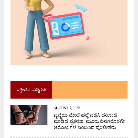
ಇತ್ತೀಚಿನ ಸುದ್ದಿಗಳು
AUGUST 7, 2026
ವೃದ್ಧೆಯ ಮೇಲೆ ಹಲ್ಲೆ ನಡೆಸಿ ದರೋಡೆ
ಮಾಡಿದ ಪ್ರಕರಣ, ಮೂರು ದಿನಗಳೊಳಗೇ
ಆರೋಪಿಗಳ ಬಂಧಿಸಿದ ಪೊಲೀಸರು