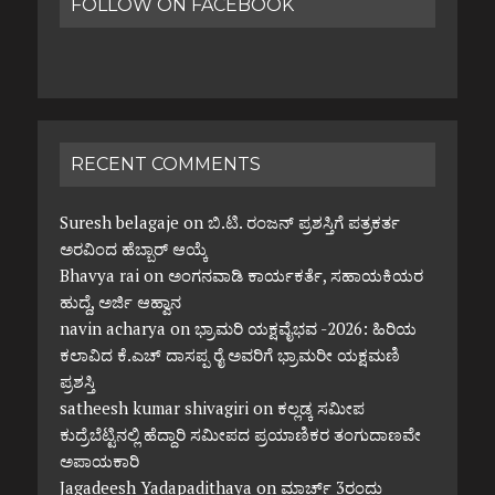
FOLLOW ON FACEBOOK
RECENT COMMENTS
Suresh belagaje
on
ಬಿ.ಟಿ. ರಂಜನ್ ಪ್ರಶಸ್ತಿಗೆ ಪತ್ರಕರ್ತ
ಅರವಿಂದ ಹೆಬ್ಬಾರ್ ಆಯ್ಕೆ
Bhavya rai
on
ಅಂಗನವಾಡಿ ಕಾರ್ಯಕರ್ತೆ, ಸಹಾಯಕಿಯರ
ಹುದ್ದೆ, ಅರ್ಜಿ ಆಹ್ವಾನ
navin acharya
on
ಭ್ರಾಮರಿ ಯಕ್ಷವೈಭವ -2026: ಹಿರಿಯ
ಕಲಾವಿದ ಕೆ.ಎಚ್ ದಾಸಪ್ಪ ರೈ ಅವರಿಗೆ ಭ್ರಾಮರೀ ಯಕ್ಷಮಣಿ
ಪ್ರಶಸ್ತಿ
satheesh kumar shivagiri
on
ಕಲ್ಲಡ್ಕ ಸಮೀಪ
ಕುದ್ರೆಬೆಟ್ಟಿನಲ್ಲಿ ಹೆದ್ದಾರಿ ಸಮೀಪದ ಪ್ರಯಾಣಿಕರ ತಂಗುದಾಣವೇ
ಅಪಾಯಕಾರಿ
Jagadeesh Yadapadithaya
on
ಮಾರ್ಚ್ 3ರಂದು