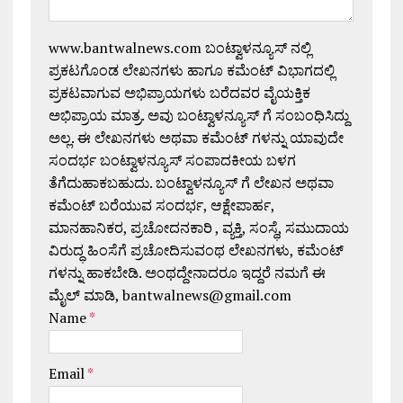
www.bantwalnews.com ಬಂಟ್ವಾಳನ್ಯೂಸ್ ನಲ್ಲಿ
ಪ್ರಕಟಗೊಂಡ ಲೇಖನಗಳು ಹಾಗೂ ಕಮೆಂಟ್ ವಿಭಾಗದಲ್ಲಿ
ಪ್ರಕಟವಾಗುವ ಅಭಿಪ್ರಾಯಗಳು ಬರೆದವರ ವೈಯಕ್ತಿಕ
ಅಭಿಪ್ರಾಯ ಮಾತ್ರ. ಅವು ಬಂಟ್ವಾಳನ್ಯೂಸ್ ಗೆ ಸಂಬಂಧಿಸಿದ್ದು
ಅಲ್ಲ. ಈ ಲೇಖನಗಳು ಅಥವಾ ಕಮೆಂಟ್ ಗಳನ್ನು ಯಾವುದೇ
ಸಂದರ್ಭ ಬಂಟ್ವಾಳನ್ಯೂಸ್ ಸಂಪಾದಕೀಯ ಬಳಗ
ತೆಗೆದುಹಾಕಬಹುದು. ಬಂಟ್ವಾಳನ್ಯೂಸ್ ಗೆ ಲೇಖನ ಅಥವಾ
ಕಮೆಂಟ್ ಬರೆಯುವ ಸಂದರ್ಭ, ಆಕ್ಷೇಪಾರ್ಹ,
ಮಾನಹಾನಿಕರ, ಪ್ರಚೋದನಕಾರಿ , ವ್ಯಕ್ತಿ, ಸಂಸ್ಥೆ, ಸಮುದಾಯ
ವಿರುದ್ಧ ಹಿಂಸೆಗೆ ಪ್ರಚೋದಿಸುವಂಥ ಲೇಖನಗಳು, ಕಮೆಂಟ್
ಗಳನ್ನು ಹಾಕಬೇಡಿ. ಅಂಥದ್ದೇನಾದರೂ ಇದ್ದರೆ ನಮಗೆ ಈ
ಮೈಲ್ ಮಾಡಿ, bantwalnews@gmail.com
Name
*
Email
*