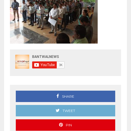
SHARE
TWEET
PIN