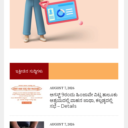
ಇತ್ತೀಚಿನ ಸುದ್ದಿಗಳು
AUGUST 7, 2026
ಆಗಸ್ಟ್ 9ರಂದು ಹಿಂಜಾವೇ ವಿಟ್ಲ ತಾಲೂಕು
ಆಶ್ರಯದಲ್ಲಿ ವಾಹನ ಜಾಥಾ, ಕಲ್ಲಡ್ಕದಲ್ಲಿ
ಸಭೆ – Details
AUGUST 7, 2026