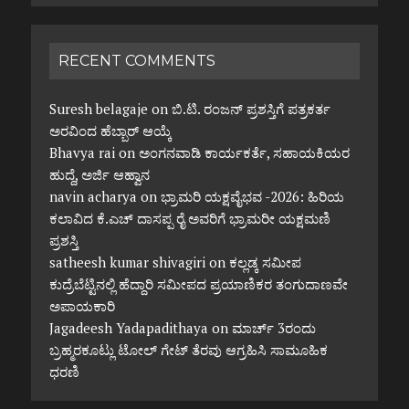
RECENT COMMENTS
Suresh belagaje
on
ಬಿ.ಟಿ. ರಂಜನ್ ಪ್ರಶಸ್ತಿಗೆ ಪತ್ರಕರ್ತ
ಅರವಿಂದ ಹೆಬ್ಬಾರ್ ಆಯ್ಕೆ
Bhavya rai
on
ಅಂಗನವಾಡಿ ಕಾರ್ಯಕರ್ತೆ, ಸಹಾಯಕಿಯರ
ಹುದ್ದೆ, ಅರ್ಜಿ ಆಹ್ವಾನ
navin acharya
on
ಭ್ರಾಮರಿ ಯಕ್ಷವೈಭವ -2026: ಹಿರಿಯ
ಕಲಾವಿದ ಕೆ.ಎಚ್ ದಾಸಪ್ಪ ರೈ ಅವರಿಗೆ ಭ್ರಾಮರೀ ಯಕ್ಷಮಣಿ
ಪ್ರಶಸ್ತಿ
satheesh kumar shivagiri
on
ಕಲ್ಲಡ್ಕ ಸಮೀಪ
ಕುದ್ರೆಬೆಟ್ಟಿನಲ್ಲಿ ಹೆದ್ದಾರಿ ಸಮೀಪದ ಪ್ರಯಾಣಿಕರ ತಂಗುದಾಣವೇ
ಅಪಾಯಕಾರಿ
Jagadeesh Yadapadithaya
on
ಮಾರ್ಚ್ 3ರಂದು
ಬ್ರಹ್ಮರಕೂಟ್ಲು ಟೋಲ್ ಗೇಟ್ ತೆರವು ಆಗ್ರಹಿಸಿ ಸಾಮೂಹಿಕ
ಧರಣಿ