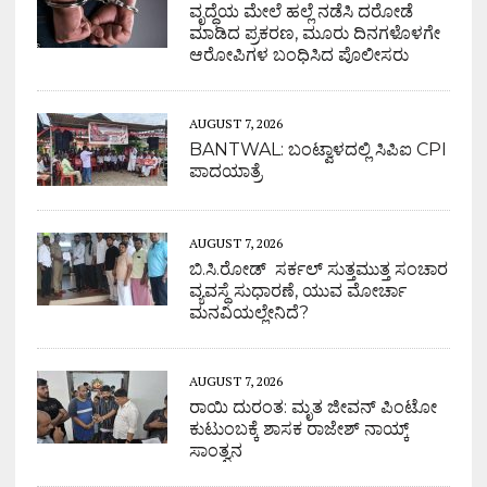
ವೃದ್ಧೆಯ ಮೇಲೆ ಹಲ್ಲೆ ನಡೆಸಿ ದರೋಡೆ
ಮಾಡಿದ ಪ್ರಕರಣ, ಮೂರು ದಿನಗಳೊಳಗೇ
ಆರೋಪಿಗಳ ಬಂಧಿಸಿದ ಪೊಲೀಸರು
AUGUST 7, 2026
BANTWAL: ಬಂಟ್ವಾಳದಲ್ಲಿ ಸಿಪಿಐ CPI
ಪಾದಯಾತ್ರೆ
AUGUST 7, 2026
ಬಿ.ಸಿ.ರೋಡ್ ಸರ್ಕಲ್ ಸುತ್ತಮುತ್ತ ಸಂಚಾರ
ವ್ಯವಸ್ಥೆ ಸುಧಾರಣೆ, ಯುವ ಮೋರ್ಚಾ
ಮನವಿಯಲ್ಲೇನಿದೆ?
AUGUST 7, 2026
ರಾಯಿ ದುರಂತ: ಮೃತ ಜೀವನ್ ಪಿಂಟೋ
ಕುಟುಂಬಕ್ಕೆ ಶಾಸಕ ರಾಜೇಶ್ ನಾಯ್ಕ್
ಸಾಂತ್ವನ