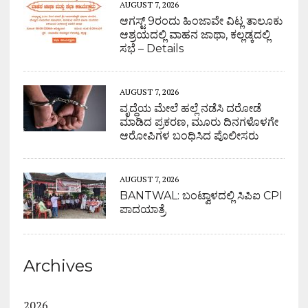
AUGUST 7, 2026
ಆಗಸ್ಟ್ 9ರಂದು ಹಿಂಜಾವೇ ವಿಟ್ಲ ತಾಲೂಕು
ಆಶ್ರಯದಲ್ಲಿ ವಾಹನ ಜಾಥಾ, ಕಲ್ಲಡ್ಕದಲ್ಲಿ
ಸಭೆ – Details
AUGUST 7, 2026
ವೃದ್ಧೆಯ ಮೇಲೆ ಹಲ್ಲೆ ನಡೆಸಿ ದರೋಡೆ
ಮಾಡಿದ ಪ್ರಕರಣ, ಮೂರು ದಿನಗಳೊಳಗೇ
ಆರೋಪಿಗಳ ಬಂಧಿಸಿದ ಪೊಲೀಸರು
AUGUST 7, 2026
BANTWAL: ಬಂಟ್ವಾಳದಲ್ಲಿ ಸಿಪಿಐ CPI
ಪಾದಯಾತ್ರೆ
Archives
2026