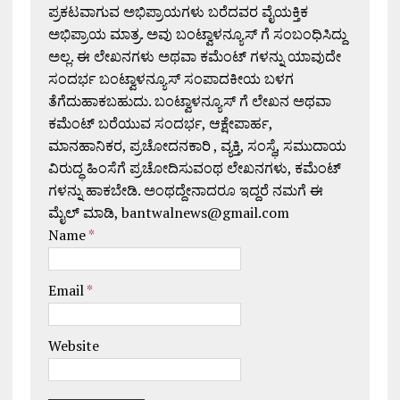
ಪ್ರಕಟವಾಗುವ ಅಭಿಪ್ರಾಯಗಳು ಬರೆದವರ ವೈಯಕ್ತಿಕ
ಅಭಿಪ್ರಾಯ ಮಾತ್ರ. ಅವು ಬಂಟ್ವಾಳನ್ಯೂಸ್ ಗೆ ಸಂಬಂಧಿಸಿದ್ದು
ಅಲ್ಲ. ಈ ಲೇಖನಗಳು ಅಥವಾ ಕಮೆಂಟ್ ಗಳನ್ನು ಯಾವುದೇ
ಸಂದರ್ಭ ಬಂಟ್ವಾಳನ್ಯೂಸ್ ಸಂಪಾದಕೀಯ ಬಳಗ
ತೆಗೆದುಹಾಕಬಹುದು. ಬಂಟ್ವಾಳನ್ಯೂಸ್ ಗೆ ಲೇಖನ ಅಥವಾ
ಕಮೆಂಟ್ ಬರೆಯುವ ಸಂದರ್ಭ, ಆಕ್ಷೇಪಾರ್ಹ,
ಮಾನಹಾನಿಕರ, ಪ್ರಚೋದನಕಾರಿ , ವ್ಯಕ್ತಿ, ಸಂಸ್ಥೆ, ಸಮುದಾಯ
ವಿರುದ್ಧ ಹಿಂಸೆಗೆ ಪ್ರಚೋದಿಸುವಂಥ ಲೇಖನಗಳು, ಕಮೆಂಟ್
ಗಳನ್ನು ಹಾಕಬೇಡಿ. ಅಂಥದ್ದೇನಾದರೂ ಇದ್ದರೆ ನಮಗೆ ಈ
ಮೈಲ್ ಮಾಡಿ, bantwalnews@gmail.com
Name
*
Email
*
Website