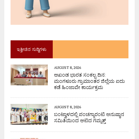
ಇತ್ತೀಚಿನ ಸುದ್ದಿಗಳು
AUGUST 8, 2026
ಅಖಂಡ ಭಾರತ ಸಂಕಲ್ಪ ದಿನ:
ಮಂಗಳೂರು ಗ್ರಾಮಾಂತರ ಜಿಲ್ಲೆಯ ಐದು
ಕಡೆ ಹಿಂಜಾವೇ ಕಾರ್ಯಕ್ರಮ
AUGUST 8, 2026
ಬಂಟ್ವಾಳದಲ್ಲಿ ಪಂಚಗ್ಯಾರಂಟಿ ಅನುಷ್ಠಾನ
ಸಮಿತಿಯಿಂದ ಆಟಿದ ಗಮ್ಮತ್ತ್