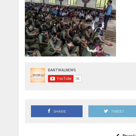
SHARE
TWEET
Previ