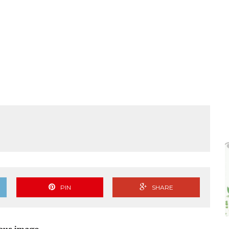
PIN
SHARE
ous image