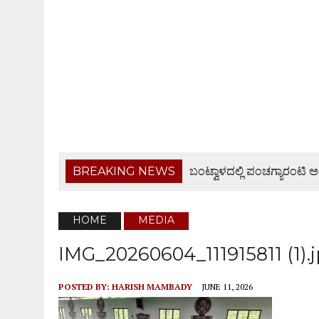
BREAKING NEWS
ಬಂಟ್ವಾಳದಲ್ಲಿ ಪಂಚಗ್ಯಾರಂಟಿ ಅ
ಆಗಸ್ಟ್ 9ರಂದು ಹಿಂಜಾವೇ ವಿಟ್ಲ ತಾಲೂಕು ಆಶ್ರಯದಲ್ಲಿ ವಾಹನ
ವೃದ್ಧೆಯ ಮೇಲೆ ಹಲ್ಲೆ ನಡೆಸಿ ದರೋಡೆ ಮಾಡಿದ ಪ್ರಕರಣ,
HOME
MEDIA
BANTWAL: ಬಂಟ್ವಾಳದಲ್ಲಿ ಸಿಪಿಐ CPI ಪಾದಯಾತ್ರೆ
IMG_20260604_111915811 (1).
ಅಖಂಡ ಭಾರತ ಸಂಕಲ್ಪ ದಿನ: ಮಂಗಳೂರು ಗ್ರಾಮಾಂತರ ಜಿಲ್ಲ
POSTED BY:
HARISH MAMBADY
JUNE 11, 2026