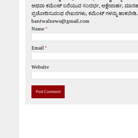
ಅಥವಾ ಕಮೆಂಟ್ ಬರೆಯುವ ಸಂದರ್ಭ, ಆಕ್ಷೇಪಾರ್ಹ, ಮಾನಹಾನಿಕರ,
ಪ್ರಚೋದಿಸುವಂಥ ಲೇಖನಗಳು, ಕಮೆಂಟ್ ಗಳನ್ನು ಹಾಕಬೇಡಿ.
bantwalnews@gmail.com
Name
*
Email
*
Website
A
l
t
e
r