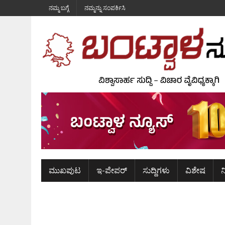
ನಮ್ಮ ಬಗ್ಗೆ
ನಮ್ಮನ್ನು ಸಂಪರ್ಕಿಸಿ
ಮುಖಪುಟ
ಇ-ಪೇಪರ್
ಸುದ್ದಿಗಳು
ವಿಶೇಷ
ನ