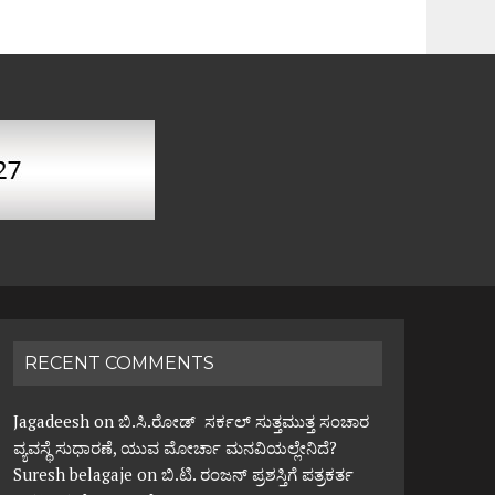
RECENT COMMENTS
Jagadeesh
on
ಬಿ.ಸಿ.ರೋಡ್ ಸರ್ಕಲ್ ಸುತ್ತಮುತ್ತ ಸಂಚಾರ
ವ್ಯವಸ್ಥೆ ಸುಧಾರಣೆ, ಯುವ ಮೋರ್ಚಾ ಮನವಿಯಲ್ಲೇನಿದೆ?
Suresh belagaje
on
ಬಿ.ಟಿ. ರಂಜನ್ ಪ್ರಶಸ್ತಿಗೆ ಪತ್ರಕರ್ತ