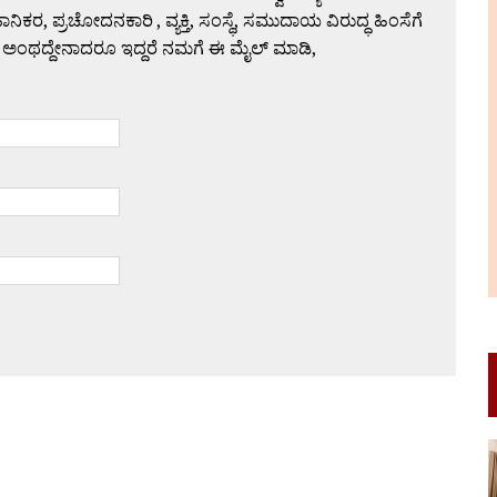
 ಪ್ರಚೋದನಕಾರಿ , ವ್ಯಕ್ತಿ, ಸಂಸ್ಥೆ, ಸಮುದಾಯ ವಿರುದ್ಧ ಹಿಂಸೆಗೆ
 ಅಂಥದ್ದೇನಾದರೂ ಇದ್ದರೆ ನಮಗೆ ಈ ಮೈಲ್ ಮಾಡಿ,