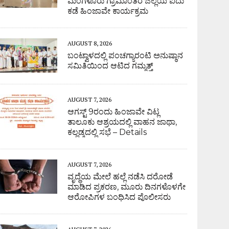
ಮಂಗಳೂರು ಗ್ರಾಮಾಂತರ ಜಿಲ್ಲೆಯ ಐದು
ಕಡೆ ಹಿಂಜಾವೇ ಕಾರ್ಯಕ್ರಮ
AUGUST 8, 2026
ಬಂಟ್ವಾಳದಲ್ಲಿ ಪಂಚಗ್ಯಾರಂಟಿ ಅನುಷ್ಠಾನ
ಸಮಿತಿಯಿಂದ ಆಟಿದ ಗಮ್ಮತ್ತ್
AUGUST 7, 2026
ಆಗಸ್ಟ್ 9ರಂದು ಹಿಂಜಾವೇ ವಿಟ್ಲ
ತಾಲೂಕು ಆಶ್ರಯದಲ್ಲಿ ವಾಹನ ಜಾಥಾ,
ಕಲ್ಲಡ್ಕದಲ್ಲಿ ಸಭೆ – Details
AUGUST 7, 2026
ವೃದ್ಧೆಯ ಮೇಲೆ ಹಲ್ಲೆ ನಡೆಸಿ ದರೋಡೆ
ಮಾಡಿದ ಪ್ರಕರಣ, ಮೂರು ದಿನಗಳೊಳಗೇ
ಆರೋಪಿಗಳ ಬಂಧಿಸಿದ ಪೊಲೀಸರು