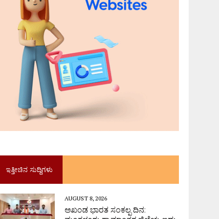
ಇತ್ತೀಚಿನ ಸುದ್ದಿಗಳು
AUGUST 8, 2026
ಅಖಂಡ ಭಾರತ ಸಂಕಲ್ಪ ದಿನ: