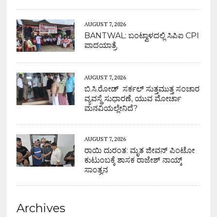
AUGUST 7, 2026
BANTWAL: ಬಂಟ್ವಾಳದಲ್ಲಿ ಸಿಪಿಐ CPI
ಪಾದಯಾತ್ರೆ
AUGUST 7, 2026
ಬಿ.ಸಿ.ರೋಡ್ ಸರ್ಕಲ್ ಸುತ್ತಮುತ್ತ ಸಂಚಾರ
ವ್ಯವಸ್ಥೆ ಸುಧಾರಣೆ, ಯುವ ಮೋರ್ಚಾ
ಮನವಿಯಲ್ಲೇನಿದೆ?
AUGUST 7, 2026
ರಾಯಿ ದುರಂತ: ಮೃತ ಜೀವನ್ ಪಿಂಟೋ
ಕುಟುಂಬಕ್ಕೆ ಶಾಸಕ ರಾಜೇಶ್ ನಾಯ್ಕ್
ಸಾಂತ್ವನ
Archives