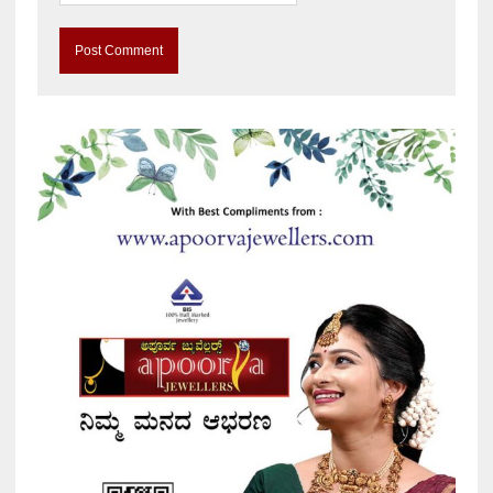
A
l
t
e
r
n
a
t
i
v
e
: