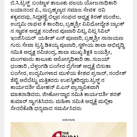
ಬಿ.ಸಿ.ಟ್ರಸ್ಟ್ ಬಂಟ್ವಾಳ ತಾಲೂಕು ವಲಯ ಯೋಜನಾಧಿಕಾರಿ
ಜಯಾನಂದ ಪಿ., ಸುಬ್ರಹ್ಮಣ್ಯದ ಸಮಾಜ ಸೇವಕ ರವಿ
ಕಕ್ಯಪದವು, ಸಿದ್ದಕಟ್ಟೆ ಬಿಲ್ಲವ ಸಂಘದ ಅಧ್ಯಕ್ಷ ಕಿರಣ್ ಮಂಜಿಲ,
ಉದ್ಯಮಿ ರಾಘವ ಕೆ ಕಾಂದಿಲ, ಬ್ರಹ್ಮಶ್ರೀ ವಿವಿಧೋದ್ದೇಶ ಬ್ಯಾಂಕ್
ನ ಸ್ಥಾಪಕ ಅಧ್ಯಕ್ಷ ಸಂಜೀವ ಪೂಜಾರಿ ವಿಟ್ಲ, ವಿಟ್ಲ ಸಿವಿಲ್
ಇಂಜಿನಿಯರ್ ಯತೀಶ್ ಎನ್ ಪೂಜಾರಿ, ಬ್ರಹ್ಮಶ್ರೀ ನಾರಾಯಣ
ಗುರು ಸೇವಾ ಟ್ರಸ್ಟಿ ಡಿಕಯ್ಯ ಪೂಜಾರಿ, ಸ್ಥಳೀಯ ಶಾಲಾ ಅಭಿವೃದ್ಧಿ
ಸಮಿತಿ ಅಧ್ಯಕ್ಷ ರವಿಚಂದ್ರ, ಶಾಲಾ ಮುಖ್ಯ ಶಿಕ್ಷಕಿ ಜಯಶ್ರೀ,
ಮಂಗಳೂರು ತಾಲೂಕು ಆರೋಗ್ಯಧಿಕಾರಿ ಡಾ. ಸುಜಯ್
ಭಂಡಾರಿ , ಬೆಳ್ತಂಗಡಿ ಬಂಗೇರ ಬ್ರಿಗೇಡ್ ಅಧ್ಯಕ್ಷೆ ಬಿನುತಾ
ಬಂಗೇರ, ಉದ್ಯಮಿಗಳಾದ ಮುಳಿಯ ಕೇಶವ ಪ್ರಸಾದ್, ಸಂದೇಶ್
ಶೆಟ್ಟಿ ಅರೆಬೆಟ್ಟು ಮತ್ತಿತರರು ಉಪಸ್ಥಿತರಿದ್ದರು.ಟ್ರಸ್ಟ್ ನ
ಕಾರ್ಯದರ್ಶಿ ಮೋಹನ್ ಪಿ.ಎಸ್ ಪ್ರಾಸ್ತಾವಿಕವಾಗಿ
ಮಾತನಾಡಿದರು. ಜೀರ್ಣೋದ್ಧಾರ ಸಮಿತಿ ಕಾರ್ಯದರ್ಶಿ ಶರತ್
ಕುಮಾರ್ ಸ್ವಾಗತಿಸಿದರು. ಮಹಿಳಾ ಸಮಿತಿ ಅಧ್ಯಕ್ಷೆ ಮಲ್ಲಿಕಾ
ಸೇನರೆಕೊಡಿ ಧನ್ಯವಾದ ಸಮರ್ಪಿಸಿದರು
ಜಾಹೀರಾತು