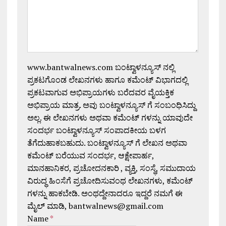
www.bantwalnews.com ಬಂಟ್ವಾಳನ್ಯೂಸ್ ನಲ್ಲಿ
ಪ್ರಕಟಗೊಂಡ ಲೇಖನಗಳು ಹಾಗೂ ಕಮೆಂಟ್ ವಿಭಾಗದಲ್ಲಿ
ಪ್ರಕಟವಾಗುವ ಅಭಿಪ್ರಾಯಗಳು ಬರೆದವರ ವೈಯಕ್ತಿಕ
ಅಭಿಪ್ರಾಯ ಮಾತ್ರ. ಅವು ಬಂಟ್ವಾಳನ್ಯೂಸ್ ಗೆ ಸಂಬಂಧಿಸಿದ್ದು
ಅಲ್ಲ. ಈ ಲೇಖನಗಳು ಅಥವಾ ಕಮೆಂಟ್ ಗಳನ್ನು ಯಾವುದೇ
ಸಂದರ್ಭ ಬಂಟ್ವಾಳನ್ಯೂಸ್ ಸಂಪಾದಕೀಯ ಬಳಗ
ತೆಗೆದುಹಾಕಬಹುದು. ಬಂಟ್ವಾಳನ್ಯೂಸ್ ಗೆ ಲೇಖನ ಅಥವಾ
ಕಮೆಂಟ್ ಬರೆಯುವ ಸಂದರ್ಭ, ಆಕ್ಷೇಪಾರ್ಹ,
ಮಾನಹಾನಿಕರ, ಪ್ರಚೋದನಕಾರಿ , ವ್ಯಕ್ತಿ, ಸಂಸ್ಥೆ, ಸಮುದಾಯ
ವಿರುದ್ಧ ಹಿಂಸೆಗೆ ಪ್ರಚೋದಿಸುವಂಥ ಲೇಖನಗಳು, ಕಮೆಂಟ್
ಗಳನ್ನು ಹಾಕಬೇಡಿ. ಅಂಥದ್ದೇನಾದರೂ ಇದ್ದರೆ ನಮಗೆ ಈ
ಮೈಲ್ ಮಾಡಿ, bantwalnews@gmail.com
Name
*