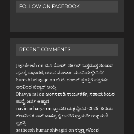
FOLLOW ON FACEBOOK
RECENT COMMENTS
Jagadeesh
on
ಬಿ.ಸಿ.ರೋಡ್ ಸರ್ಕಲ್ ಸುತ್ತಮುತ್ತ ಸಂಚಾರ
ವ್ಯವಸ್ಥೆ ಸುಧಾರಣೆ, ಯುವ ಮೋರ್ಚಾ ಮನವಿಯಲ್ಲೇನಿದೆ?
Suresh belagaje
on
ಬಿ.ಟಿ. ರಂಜನ್ ಪ್ರಶಸ್ತಿಗೆ ಪತ್ರಕರ್ತ
ಅರವಿಂದ ಹೆಬ್ಬಾರ್ ಆಯ್ಕೆ
Bhavya rai
on
ಅಂಗನವಾಡಿ ಕಾರ್ಯಕರ್ತೆ, ಸಹಾಯಕಿಯರ
ಹುದ್ದೆ, ಅರ್ಜಿ ಆಹ್ವಾನ
navin acharya
on
ಭ್ರಾಮರಿ ಯಕ್ಷವೈಭವ -2026: ಹಿರಿಯ
ಕಲಾವಿದ ಕೆ.ಎಚ್ ದಾಸಪ್ಪ ರೈ ಅವರಿಗೆ ಭ್ರಾಮರೀ ಯಕ್ಷಮಣಿ
ಪ್ರಶಸ್ತಿ
satheesh kumar shivagiri
on
ಕಲ್ಲಡ್ಕ ಸಮೀಪ