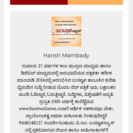
Harish Mambady
ಸುಮಾರು 27 ವರ್ಷಗಳ ಕಾಲ ಮುದ್ರಣ ಮಾಧ್ಯಮ ಹಾಗೂ
ಡಿಜಿಟಲ್ ಮಾಧ್ಯಮದಲ್ಲಿ ಅನುಭವವಿರುವ ಪತ್ರಕರ್ತ ಹರೀಶ
ಮಾಂಬಾಡಿ 2016ರಲ್ಲಿ ಆರಂಭಿಸಿದ ಬಂಟ್ವಾಳ ತಾಲೂಕಿನ ಕುರಿತು
ದೈನಂದಿನ ಸುದ್ದಿ ನೀಡುವ ಮೊದಲ ವೆಬ್ ಪತ್ರಿಕೆ ಇದು. ಲಕ್ಷಾಂತರ
ಮಂದಿ ಓದಿದ್ದಾರೆ, ಓದುತ್ತಿದ್ದಾರೆ. ಸುದ್ದಿಗಳು, ವಿಶ್ಲೇಷಣೆಗೆ ಆದ್ಯತೆ.
ಪ್ರಸ್ತುತ 10ನೇ ವರ್ಷಕ್ಕೆ ಕಾಲಿಟ್ಟಿರುವ
www.bantwalnews.comಗೆ ಆರ್ಥಿಕ ಸಹಕಾರವೂ ಬೇಕು.
ಪ್ರಾಯೋಜಕತ್ವ ಅಥವಾ ಜಾಹೀರಾತು ನೀಡುವುದಿದ್ದರೆ
9448548127 ಸಂಪರ್ಕಿಸಬಹುದು. ವಿ.ಸೂ: ಬಂಟ್ವಾಳನ್ಯೂಸ್
ನಲ್ಲಿ ಪ್ರಕಟವಾಗುವ ಲೇಖನ ಹಾಗೂ ಜಾಹೀರಾತುಗಳಿಗೆ