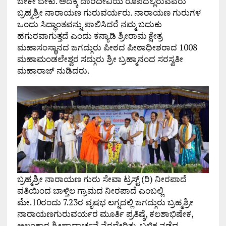
ಬೇಕೇ ಬೇಕು. ಅದಕ್ಕೆ ದಾರಿದೀವಿಯ ರೂಪದಲ್ಲಿರುವವರು
ಬ್ರಹ್ಮಶ್ರೀ ನಾರಾಯಣ ಗುರುವರ್ಯರು. ನಾರಾಯಣ ಗುರುಗಳ
ಒಂದು ಸಿದ್ಧಾಂತವನ್ನು ಪಾಲಿಸಿದರೆ ನಮ್ಮ ಬದುಕು
ಹಗುರವಾಗುತ್ತದೆ ಎಂದು ಕನ್ಯಾಡಿ ಶ್ರೀರಾಮ ಕ್ಷೇತ್ರ
ಮಹಾಸಂಸ್ಥಾನದ ಜಗದ್ಗುರು ಪೀಠದ ಪೀಠಾಧೀಶರಾದ 1008
ಮಹಾಮಂಡಲೇಶ್ವರ ಸದ್ಗುರು ಶ್ರೀ ಬ್ರಹ್ಮಾನಂದ ಸರಸ್ವತೀ
ಮಹಾರಾಜ್ ನುಡಿದರು.
ಬ್ರಹ್ಮಶ್ರೀ ನಾರಾಯಣ ಗುರು ಸೇವಾ ಟ್ರಸ್ಟ್ (ರಿ) ನೀರಪಾದೆ
ವತಿಯಿಂದ ಬಾಳ್ತಿಲ ಗ್ರಾಮದ ನೀರಪಾದೆ ಎಂಬಲ್ಲಿ
ಮೇ.10ರಂದು 7.23ರ ವೃಷಭ ಲಗ್ನದಲ್ಲಿ ಜಗದ್ಗುರು ಬ್ರಹ್ಮಶ್ರೀ
ನಾರಾಯಣಗುರುವರ್ಯರ ಮೂರ್ತಿ ಪ್ರತಿಷ್ಠೆ, ಕಲಶಾಭಿಷೇಕ,
ಅಲಂಕಾರ ಶ್ರೀಪಾದಾರ್ಚನೆ ನೆರವೇರಿತು. ಬಳಿಕ ನಡೆದ