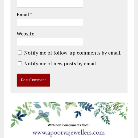
Email
*
Website
Notify me of follow-up comments by email.
Notify me of new posts by email.
A
l
t
e
r
n
a