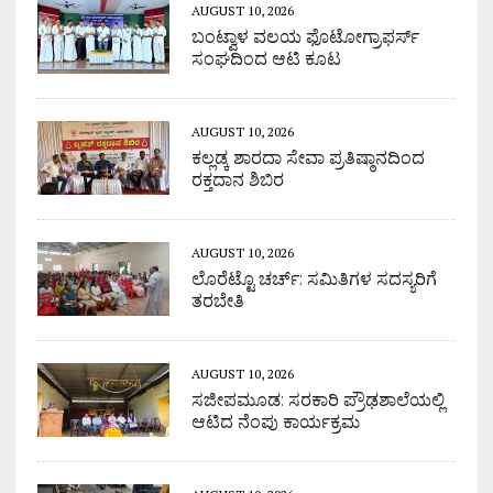
AUGUST 10, 2026
ಬಂಟ್ವಾಳ ವಲಯ ಫೊಟೋಗ್ರಾಫರ್ಸ್
ಸಂಘದಿಂದ ಆಟಿ ಕೂಟ
AUGUST 10, 2026
ಕಲ್ಲಡ್ಕ ಶಾರದಾ ಸೇವಾ ಪ್ರತಿಷ್ಠಾನದಿಂದ
ರಕ್ತದಾನ ಶಿಬಿರ
AUGUST 10, 2026
ಲೊರೆಟ್ಟೊ ಚರ್ಚ್: ಸಮಿತಿಗಳ ಸದಸ್ಯರಿಗೆ
ತರಬೇತಿ
AUGUST 10, 2026
ಸಜೀಪಮೂಡ: ಸರಕಾರಿ ಪ್ರೌಢಶಾಲೆಯಲ್ಲಿ
ಆಟಿದ ನೆಂಪು ಕಾರ್ಯಕ್ರಮ