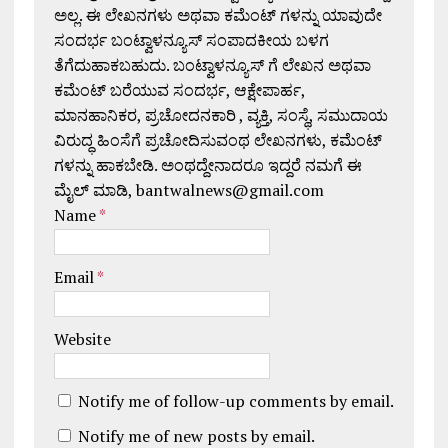
ಅಲ್ಲ. ಈ ಲೇಖನಗಳು ಅಥವಾ ಕಮೆಂಟ್ ಗಳನ್ನು ಯಾವುದೇ
ಸಂದರ್ಭ ಬಂಟ್ವಾಳನ್ಯೂಸ್ ಸಂಪಾದಕೀಯ ಬಳಗ
ತೆಗೆದುಹಾಕಬಹುದು. ಬಂಟ್ವಾಳನ್ಯೂಸ್ ಗೆ ಲೇಖನ ಅಥವಾ
ಕಮೆಂಟ್ ಬರೆಯುವ ಸಂದರ್ಭ, ಆಕ್ಷೇಪಾರ್ಹ,
ಮಾನಹಾನಿಕರ, ಪ್ರಚೋದನಕಾರಿ , ವ್ಯಕ್ತಿ, ಸಂಸ್ಥೆ, ಸಮುದಾಯ
ವಿರುದ್ಧ ಹಿಂಸೆಗೆ ಪ್ರಚೋದಿಸುವಂಥ ಲೇಖನಗಳು, ಕಮೆಂಟ್
ಗಳನ್ನು ಹಾಕಬೇಡಿ. ಅಂಥದ್ದೇನಾದರೂ ಇದ್ದರೆ ನಮಗೆ ಈ
ಮೈಲ್ ಮಾಡಿ, bantwalnews@gmail.com
Name
*
Email
*
Website
Notify me of follow-up comments by email.
Notify me of new posts by email.