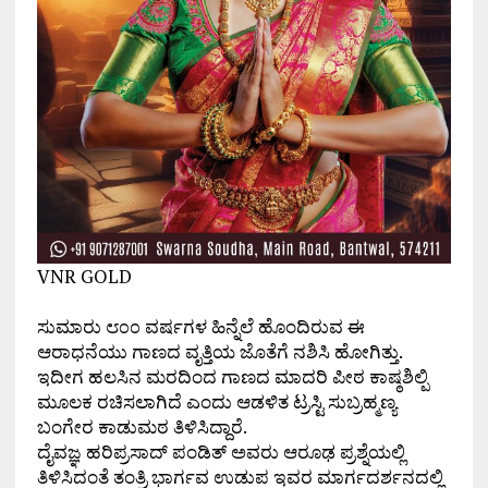
VNR GOLD
ಸುಮಾರು ೮೦೦ ವರ್ಷಗಳ ಹಿನ್ನೆಲೆ ಹೊಂದಿರುವ ಈ
ಆರಾಧನೆಯು ಗಾಣದ ವೃತ್ತಿಯ ಜೊತೆಗೆ ನಶಿಸಿ ಹೋಗಿತ್ತು.
ಇದೀಗ ಹಲಸಿನ ಮರದಿಂದ ಗಾಣದ ಮಾದರಿ ಪೀಠ ಕಾಷ್ಠಶಿಲ್ಪಿ
ಮೂಲಕ ರಚಿಸಲಾಗಿದೆ ಎಂದು ಆಡಳಿತ ಟ್ರಸ್ಟಿ ಸುಬ್ರಹ್ಮಣ್ಯ
ಬಂಗೇರ ಕಾಡುಮಠ ತಿಳಿಸಿದ್ದಾರೆ.
ದೈವಜ್ಞ ಹರಿಪ್ರಸಾದ್ ಪಂಡಿತ್ ಅವರು ಆರೂಢ ಪ್ರಶ್ನೆಯಲ್ಲಿ
ತಿಳಿಸಿದಂತೆ ತಂತ್ರಿ ಭಾರ್ಗವ ಉಡುಪ ಇವರ ಮಾರ್ಗದರ್ಶನದಲ್ಲಿ