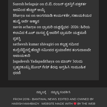
Suresh belagaje
on
ಬಿ.ಟಿ. ರಂಜನ್ ಪ್ರಶಸ್ತಿಗೆ ಪತ್ರಕರ್ತ
ಅರವಿಂದ ಹೆಬ್ಬಾರ್ ಆಯ್ಕೆ
Bhavya rai
on
ಅಂಗನವಾಡಿ ಕಾರ್ಯಕರ್ತೆ, ಸಹಾಯಕಿಯರ
ಹುದ್ದೆ, ಅರ್ಜಿ ಆಹ್ವಾನ
navin acharya
on
ಭ್ರಾಮರಿ ಯಕ್ಷವೈಭವ -2026: ಹಿರಿಯ
ಕಲಾವಿದ ಕೆ.ಎಚ್ ದಾಸಪ್ಪ ರೈ ಅವರಿಗೆ ಭ್ರಾಮರೀ ಯಕ್ಷಮಣಿ
ಪ್ರಶಸ್ತಿ
satheesh kumar shivagiri
on
ಕಲ್ಲಡ್ಕ ಸಮೀಪ
ಕುದ್ರೆಬೆಟ್ಟಿನಲ್ಲಿ ಹೆದ್ದಾರಿ ಸಮೀಪದ ಪ್ರಯಾಣಿಕರ ತಂಗುದಾಣವೇ
ಅಪಾಯಕಾರಿ
Jagadeesh Yadapadithaya
on
ಮಾರ್ಚ್ 3ರಂದು
ಬ್ರಹ್ಮರಕೂಟ್ಲು ಟೋಲ್ ಗೇಟ್ ತೆರವು ಆಗ್ರಹಿಸಿ ಸಾಮೂಹಿಕ
ಧರಣಿ
ನಮ್ಮ ಬಗ್ಗೆ
ನಮ್ಮನ್ನು ಸಂಪರ್ಕಿಸಿ
FROM 2016 - BANTWAL NEWS. EDITED AND OWNED BY
HARISH MAMBADY. WEBSITE MADE WITH
BY
THE WEB