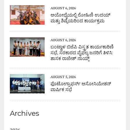
AUGUST 6, 2026
ಅಯೋಧ್ಯೆಯಲ್ಲಿ ರೋಹಿಣಿ ಉದಯ್
ಮತ್ತು ಶಿಷ್ಯೆಯರಿಂದ ಕಾರ್ಯಕ್ರಮ
AUGUST 6, 2026
ಬಂಟ್ವಾಳ ಬಿಜೆಪಿ ವಿಸ್ತ್ರತ ಕಾರ್ಯಕಾರಿಣಿ
ಸಭೆ, ಸರಕಾರದ ವೈಫಲ್ಯ ಜನರಿಗೆ ತಿಳಿಸಿ:
ಶಾಸಕ ರಾಜೇಶ್ ನಾಯ್ಕ್
AUGUST 5, 2026
ಫೊಟೋಗ್ರಾಫರ್ಸ್ ಅಸೋಸಿಯೇಶನ್
ವಾರ್ಷಿಕ ಸಭೆ
Archives