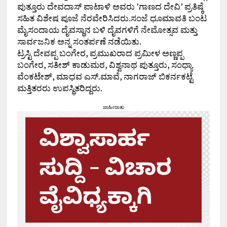
ಪುತ್ತೂರು ದೇವದಾಸ್ ಪಾಟಾಳಿ ಅವರು ’ಗಾಣದ ದೇವಿ’ ಪ್ರತಿಷ್ಠೆ
ಸಹಿತ ವಿಶೇಷ ಪೂಜೆ ನೆರವೇರಿಸಿದರು.ಸಂಜೆ ಧೂಮಾವತಿ ಬಂಟ
ಮೈಸಂದಾಯ ದೈವಸ್ಥಾನ ಬಳಿ ದೈವಗಳಿಗೆ ನೇಮೋತ್ಸವ ಮತ್ತು
ಸಾರ್ವಜನಿಕ ಅನ್ನ ಸಂತರ್ಪಣೆ ನಡೆಯಿತು.
ಟ್ರಸ್ಟಿ ದೇವಪ್ಪ ಬಂಗೇರ, ಪ್ರಮುಖರಾದ ಪ್ರಮೀಳ ಅಣ್ಣಪ್ಪ
ಬಂಗೇರ, ಸತೀಶ್ ಕಾಡುಮಠ, ವಿಶ್ವನಾಥ ಪುತ್ತೂರು, ಸಂಧ್ಯಾ
ವೆಂಕಟೇಶ್, ಮಾಧವ ಎಸ್.ಮಾವೆ, ನಾಗರಾಜ್ ಬಿಕರ್ನಕಟ್ಟೆ
ಮತ್ತಿತರರು ಉಪಸ್ಥಿತರಿದ್ದರು.
ಜಾಹೀರಾತು