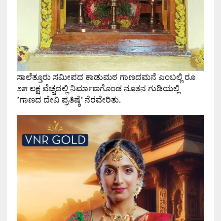
ಸಾಲೆತ್ತೂರು ಸಮೀಪದ ಕಾಡುಮಠ ಗಾಣದಮನೆ ಎಂಬಲ್ಲಿ ರೂ
೨೫ ಲಕ್ಷ ವೆಚ್ಚದಲ್ಲಿ ನಿರ್ಮಾಣಗೊಂಡ ನೂತನ ಗುಡಿಯಲ್ಲಿ
’ಗಾಣದ ದೇವಿ ಪ್ರತಿಷ್ಠೆ’ ನೆರವೇರಿತು.