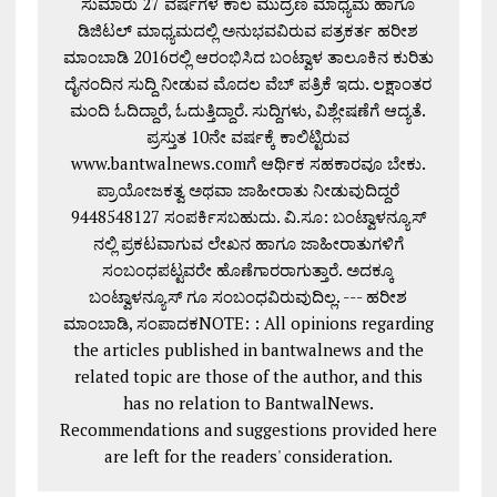
ಸುಮಾರು 27 ವರ್ಷಗಳ ಕಾಲ ಮುದ್ರಣ ಮಾಧ್ಯಮ ಹಾಗೂ
ಡಿಜಿಟಲ್ ಮಾಧ್ಯಮದಲ್ಲಿ ಅನುಭವವಿರುವ ಪತ್ರಕರ್ತ ಹರೀಶ
ಮಾಂಬಾಡಿ 2016ರಲ್ಲಿ ಆರಂಭಿಸಿದ ಬಂಟ್ವಾಳ ತಾಲೂಕಿನ ಕುರಿತು
ದೈನಂದಿನ ಸುದ್ದಿ ನೀಡುವ ಮೊದಲ ವೆಬ್ ಪತ್ರಿಕೆ ಇದು. ಲಕ್ಷಾಂತರ
ಮಂದಿ ಓದಿದ್ದಾರೆ, ಓದುತ್ತಿದ್ದಾರೆ. ಸುದ್ದಿಗಳು, ವಿಶ್ಲೇಷಣೆಗೆ ಆದ್ಯತೆ.
ಪ್ರಸ್ತುತ 10ನೇ ವರ್ಷಕ್ಕೆ ಕಾಲಿಟ್ಟಿರುವ
www.bantwalnews.comಗೆ ಆರ್ಥಿಕ ಸಹಕಾರವೂ ಬೇಕು.
ಪ್ರಾಯೋಜಕತ್ವ ಅಥವಾ ಜಾಹೀರಾತು ನೀಡುವುದಿದ್ದರೆ
9448548127 ಸಂಪರ್ಕಿಸಬಹುದು. ವಿ.ಸೂ: ಬಂಟ್ವಾಳನ್ಯೂಸ್
ನಲ್ಲಿ ಪ್ರಕಟವಾಗುವ ಲೇಖನ ಹಾಗೂ ಜಾಹೀರಾತುಗಳಿಗೆ
ಸಂಬಂಧಪಟ್ಟವರೇ ಹೊಣೆಗಾರರಾಗುತ್ತಾರೆ. ಅದಕ್ಕೂ
ಬಂಟ್ವಾಳನ್ಯೂಸ್ ಗೂ ಸಂಬಂಧವಿರುವುದಿಲ್ಲ. --- ಹರೀಶ
ಮಾಂಬಾಡಿ, ಸಂಪಾದಕNOTE: : All opinions regarding
the articles published in bantwalnews and the
related topic are those of the author, and this
has no relation to BantwalNews.
Recommendations and suggestions provided here
are left for the readers' consideration.