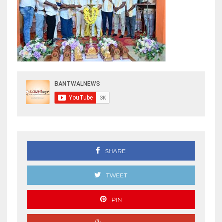
SHARE
TWEET
PIN