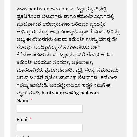
www.bantwalnews.com ಬಂಟ್ವಾಳನ್ಯೂಸ್ ನಲ್ಲಿ
ಪ್ರಕಟಗೊಂಡ ಲೇಖನಗಳು ಹಾಗೂ ಕಮೆಂಟ್ ವಿಭಾಗದಲ್ಲಿ
ಪ್ರಕಟವಾಗುವ ಅಭಿಪ್ರಾಯಗಳು ಬರೆದವರ ವೈಯಕ್ತಿಕ
ಅಭಿಪ್ರಾಯ ಮಾತ್ರ. ಅವು ಬಂಟ್ವಾಳನ್ಯೂಸ್ ಗೆ ಸಂಬಂಧಿಸಿದ್ದು
ಅಲ್ಲ. ಈ ಲೇಖನಗಳು ಅಥವಾ ಕಮೆಂಟ್ ಗಳನ್ನು ಯಾವುದೇ
ಸಂದರ್ಭ ಬಂಟ್ವಾಳನ್ಯೂಸ್ ಸಂಪಾದಕೀಯ ಬಳಗ
ತೆಗೆದುಹಾಕಬಹುದು. ಬಂಟ್ವಾಳನ್ಯೂಸ್ ಗೆ ಲೇಖನ ಅಥವಾ
ಕಮೆಂಟ್ ಬರೆಯುವ ಸಂದರ್ಭ, ಆಕ್ಷೇಪಾರ್ಹ,
ಮಾನಹಾನಿಕರ, ಪ್ರಚೋದನಕಾರಿ , ವ್ಯಕ್ತಿ, ಸಂಸ್ಥೆ, ಸಮುದಾಯ
ವಿರುದ್ಧ ಹಿಂಸೆಗೆ ಪ್ರಚೋದಿಸುವಂಥ ಲೇಖನಗಳು, ಕಮೆಂಟ್
ಗಳನ್ನು ಹಾಕಬೇಡಿ. ಅಂಥದ್ದೇನಾದರೂ ಇದ್ದರೆ ನಮಗೆ ಈ
ಮೈಲ್ ಮಾಡಿ, bantwalnews@gmail.com
Name
*
Email
*