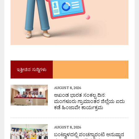
ಇತ್ತೀಚಿನ ಸುದ್ದಿಗಳು
AUGUST 8, 2026
ಅಖಂಡ ಭಾರತ ಸಂಕಲ್ಪ ದಿನ:
ಮಂಗಳೂರು ಗ್ರಾಮಾಂತರ ಜಿಲ್ಲೆಯ ಐದು
ಕಡೆ ಹಿಂಜಾವೇ ಕಾರ್ಯಕ್ರಮ
AUGUST 8, 2026
ಬಂಟ್ವಾಳದಲ್ಲಿ ಪಂಚಗ್ಯಾರಂಟಿ ಅನುಷ್ಠಾನ