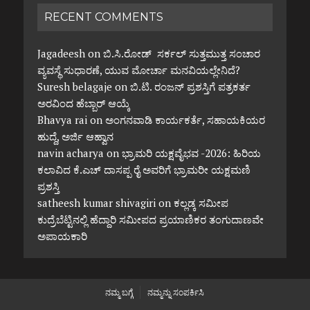
RECENT COMMENTS
Jagadeesh
on
ಬಿ.ಸಿ.ರೋಡ್ ಸರ್ಕಲ್ ಸುತ್ತಮುತ್ತ ಸಂಚಾರ
ವ್ಯವಸ್ಥೆ ಸುಧಾರಣೆ, ಯುವ ಮೋರ್ಚಾ ಮನವಿಯಲ್ಲೇನಿದೆ?
Suresh belagaje
on
ಬಿ.ಟಿ. ರಂಜನ್ ಪ್ರಶಸ್ತಿಗೆ ಪತ್ರಕರ್ತ
ಅರವಿಂದ ಹೆಬ್ಬಾರ್ ಆಯ್ಕೆ
Bhavya rai
on
ಅಂಗನವಾಡಿ ಕಾರ್ಯಕರ್ತೆ, ಸಹಾಯಕಿಯರ
ಹುದ್ದೆ, ಅರ್ಜಿ ಆಹ್ವಾನ
navin acharya
on
ಭ್ರಾಮರಿ ಯಕ್ಷವೈಭವ -2026: ಹಿರಿಯ
ಕಲಾವಿದ ಕೆ.ಎಚ್ ದಾಸಪ್ಪ ರೈ ಅವರಿಗೆ ಭ್ರಾಮರೀ ಯಕ್ಷಮಣಿ
ಪ್ರಶಸ್ತಿ
satheesh kumar shivagiri
on
ಕಲ್ಲಡ್ಕ ಸಮೀಪ
ಕುದ್ರೆಬೆಟ್ಟಿನಲ್ಲಿ ಹೆದ್ದಾರಿ ಸಮೀಪದ ಪ್ರಯಾಣಿಕರ ತಂಗುದಾಣವೇ
ಅಪಾಯಕಾರಿ
ನಮ್ಮ ಬಗ್ಗೆ
ನಮ್ಮನ್ನು ಸಂಪರ್ಕಿಸಿ