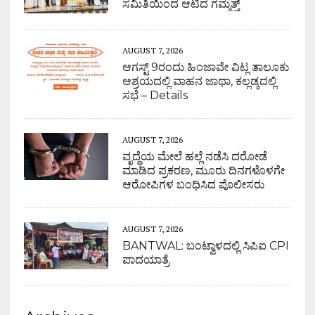
ಸಮಿತಿಯಿಂದ ಆಟಿದ ಗಮ್ಮತ್ತ್
AUGUST 7, 2026
ಆಗಸ್ಟ್ 9ರಂದು ಹಿಂಜಾವೇ ವಿಟ್ಲ ತಾಲೂಕು
ಆಶ್ರಯದಲ್ಲಿ ವಾಹನ ಜಾಥಾ, ಕಲ್ಲಡ್ಕದಲ್ಲಿ
ಸಭೆ – Details
AUGUST 7, 2026
ವೃದ್ಧೆಯ ಮೇಲೆ ಹಲ್ಲೆ ನಡೆಸಿ ದರೋಡೆ
ಮಾಡಿದ ಪ್ರಕರಣ, ಮೂರು ದಿನಗಳೊಳಗೇ
ಆರೋಪಿಗಳ ಬಂಧಿಸಿದ ಪೊಲೀಸರು
AUGUST 7, 2026
BANTWAL: ಬಂಟ್ವಾಳದಲ್ಲಿ ಸಿಪಿಐ CPI
ಪಾದಯಾತ್ರೆ