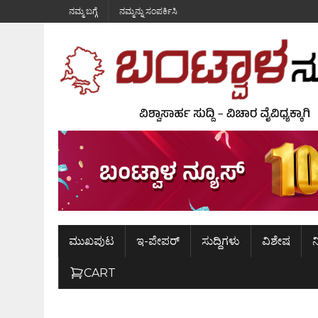
ನಮ್ಮ ಬಗ್ಗೆ
ನಮ್ಮನ್ನು ಸಂಪರ್ಕಿಸಿ
ಮುಖಪುಟ
ಇ-ಪೇಪರ್
ಸುದ್ದಿಗಳು
ವಿಶೇಷ
ನ
CART