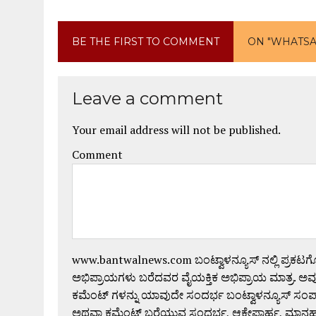
BE THE FIRST TO COMMENT
ON "WHATSAP
Leave a comment
Your email address will not be published.
Comment
www.bantwalnews.com ಬಂಟ್ವಾಳನ್ಯೂಸ್ ನಲ್ಲಿ ಪ್ರಕಟ
ಅಭಿಪ್ರಾಯಗಳು ಬರೆದವರ ವೈಯಕ್ತಿಕ ಅಭಿಪ್ರಾಯ ಮಾತ್ರ. ಅವು
ಕಮೆಂಟ್ ಗಳನ್ನು ಯಾವುದೇ ಸಂದರ್ಭ ಬಂಟ್ವಾಳನ್ಯೂಸ್ ಸಂ
ಅಥವಾ ಕಮೆಂಟ್ ಬರೆಯುವ ಸಂದರ್ಭ, ಆಕ್ಷೇಪಾರ್ಹ, ಮಾನಹಾನಿಕರ,