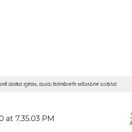
ಿ ದರೋಡೆ ಮಾಡಿದ ಪ್ರಕರಣ, ಮೂರು ದಿನಗಳೊಳಗೇ ಆರೋಪಿಗಳ ಬಂಧಿಸಿದ
ರಣೆ, ಯುವ ಮೋರ್ಚಾ ಮನವಿಯಲ್ಲೇನಿದೆ?
 at 7.35.03 PM
ಜೇಶ್ ನಾಯ್ಕ್ ಸಾಂತ್ವನ