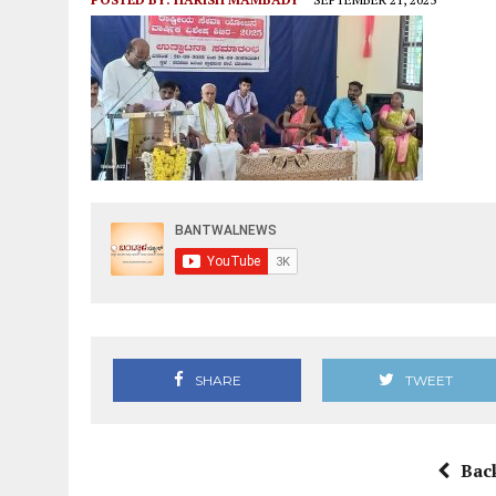
ಆಗಸ್ಟ್ 9ರಂದು ಹಿಂಜಾವೇ ವಿಟ್ಲ ತಾಲೂಕು ಆಶ್ರಯದಲ್ಲಿ ವಾಹನ
SHARE
TWEET
Bac