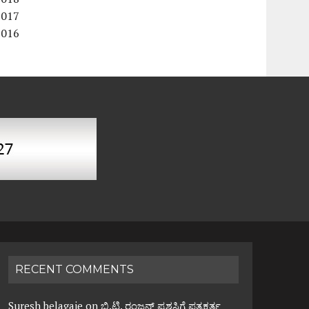
2017
2016
RECENT COMMENTS
Suresh belagaje
on
ಬಿ.ಟಿ. ರಂಜನ್ ಪ್ರಶಸ್ತಿಗೆ ಪತ್ರಕರ್ತ