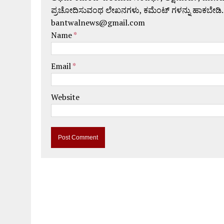
ಪ್ರಚೋದಿಸುವಂಥ ಲೇಖನಗಳು, ಕಮೆಂಟ್ ಗಳನ್ನು ಹಾಕಬೇಡಿ.
bantwalnews@gmail.com
Name
*
Email
*
Website
A
l
t
e
r
n