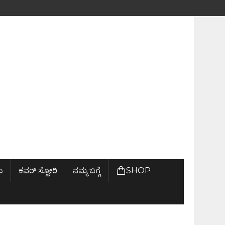
ು
ಕವರ್ ಸ್ಟೋರಿ
ನಮ್ಮ ಬಗ್ಗೆ
SHOP