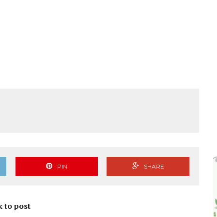
 ಜಾಥಾ, ಕಲ್ಲಡ್ಕದಲ್ಲಿ ಸಭೆ – DETAILS
PIN
SHARE
k to post