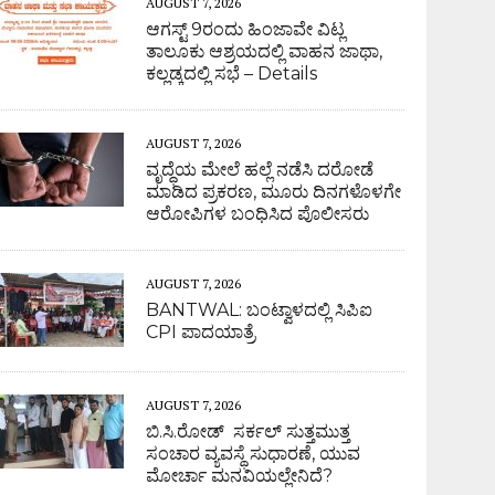
AUGUST 7, 2026
ಆಗಸ್ಟ್ 9ರಂದು ಹಿಂಜಾವೇ ವಿಟ್ಲ
ತಾಲೂಕು ಆಶ್ರಯದಲ್ಲಿ ವಾಹನ ಜಾಥಾ,
ಕಲ್ಲಡ್ಕದಲ್ಲಿ ಸಭೆ – Details
AUGUST 7, 2026
ವೃದ್ಧೆಯ ಮೇಲೆ ಹಲ್ಲೆ ನಡೆಸಿ ದರೋಡೆ
ಮಾಡಿದ ಪ್ರಕರಣ, ಮೂರು ದಿನಗಳೊಳಗೇ
ಆರೋಪಿಗಳ ಬಂಧಿಸಿದ ಪೊಲೀಸರು
AUGUST 7, 2026
BANTWAL: ಬಂಟ್ವಾಳದಲ್ಲಿ ಸಿಪಿಐ
CPI ಪಾದಯಾತ್ರೆ
AUGUST 7, 2026
ಬಿ.ಸಿ.ರೋಡ್ ಸರ್ಕಲ್ ಸುತ್ತಮುತ್ತ
ಸಂಚಾರ ವ್ಯವಸ್ಥೆ ಸುಧಾರಣೆ, ಯುವ
ಮೋರ್ಚಾ ಮನವಿಯಲ್ಲೇನಿದೆ?