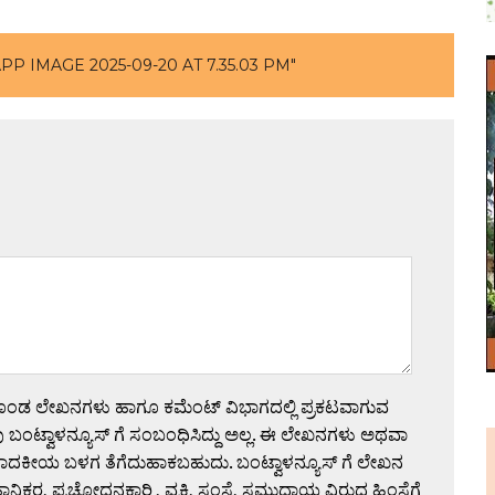
P IMAGE 2025-09-20 AT 7.35.03 PM"
ಗೊಂಡ ಲೇಖನಗಳು ಹಾಗೂ ಕಮೆಂಟ್ ವಿಭಾಗದಲ್ಲಿ ಪ್ರಕಟವಾಗುವ
 ಬಂಟ್ವಾಳನ್ಯೂಸ್ ಗೆ ಸಂಬಂಧಿಸಿದ್ದು ಅಲ್ಲ. ಈ ಲೇಖನಗಳು ಅಥವಾ
ಪಾದಕೀಯ ಬಳಗ ತೆಗೆದುಹಾಕಬಹುದು. ಬಂಟ್ವಾಳನ್ಯೂಸ್ ಗೆ ಲೇಖನ
 ಪ್ರಚೋದನಕಾರಿ , ವ್ಯಕ್ತಿ, ಸಂಸ್ಥೆ, ಸಮುದಾಯ ವಿರುದ್ಧ ಹಿಂಸೆಗೆ