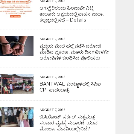
AUGUST 7, 2026
ಆಗಸ್ಟ್ 9ರಂದು ಹಿಂಜಾವೇ ವಿಟ್ಲ
ತಾಲೂಕು ಆಶ್ರಯದಲ್ಲಿ ವಾಹನ ಜಾಥಾ,
ಕಲ್ಲಡ್ಕದಲ್ಲಿ ಸಭೆ – Details
AUGUST 7, 2026
ವೃದ್ಧೆಯ ಮೇಲೆ ಹಲ್ಲೆ ನಡೆಸಿ ದರೋಡೆ
ಮಾಡಿದ ಪ್ರಕರಣ, ಮೂರು ದಿನಗಳೊಳಗೇ
ಆರೋಪಿಗಳ ಬಂಧಿಸಿದ ಪೊಲೀಸರು
AUGUST 7, 2026
BANTWAL: ಬಂಟ್ವಾಳದಲ್ಲಿ ಸಿಪಿಐ
CPI ಪಾದಯಾತ್ರೆ
AUGUST 7, 2026
ಬಿ.ಸಿ.ರೋಡ್ ಸರ್ಕಲ್ ಸುತ್ತಮುತ್ತ
ಸಂಚಾರ ವ್ಯವಸ್ಥೆ ಸುಧಾರಣೆ, ಯುವ
ಮೋರ್ಚಾ ಮನವಿಯಲ್ಲೇನಿದೆ?