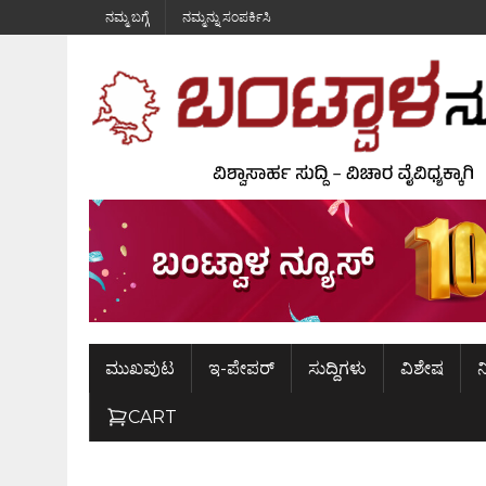
ನಮ್ಮ ಬಗ್ಗೆ
ನಮ್ಮನ್ನು ಸಂಪರ್ಕಿಸಿ
ಮುಖಪುಟ
ಇ-ಪೇಪರ್
ಸುದ್ದಿಗಳು
ವಿಶೇಷ
ನ
CART