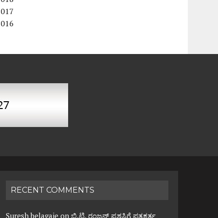
2017
2016
RECENT COMMENTS
Suresh belagaje
on
ಬಿ.ಟಿ. ರಂಜನ್ ಪ್ರಶಸ್ತಿಗೆ ಪತ್ರಕರ್ತ