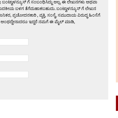
 ಬಂಟ್ವಾಳನ್ಯೂಸ್ ಗೆ ಸಂಬಂಧಿಸಿದ್ದು ಅಲ್ಲ. ಈ ಲೇಖನಗಳು ಅಥವಾ
ಪಾದಕೀಯ ಬಳಗ ತೆಗೆದುಹಾಕಬಹುದು. ಬಂಟ್ವಾಳನ್ಯೂಸ್ ಗೆ ಲೇಖನ
 ಪ್ರಚೋದನಕಾರಿ , ವ್ಯಕ್ತಿ, ಸಂಸ್ಥೆ, ಸಮುದಾಯ ವಿರುದ್ಧ ಹಿಂಸೆಗೆ
 ಅಂಥದ್ದೇನಾದರೂ ಇದ್ದರೆ ನಮಗೆ ಈ ಮೈಲ್ ಮಾಡಿ,