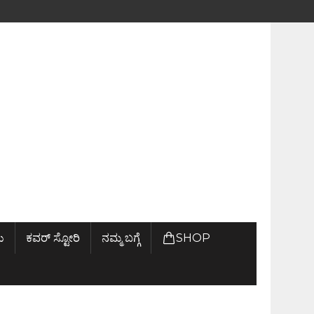
ು
ಕವರ್ ಸ್ಟೋರಿ
ನಮ್ಮ ಬಗ್ಗೆ
SHOP