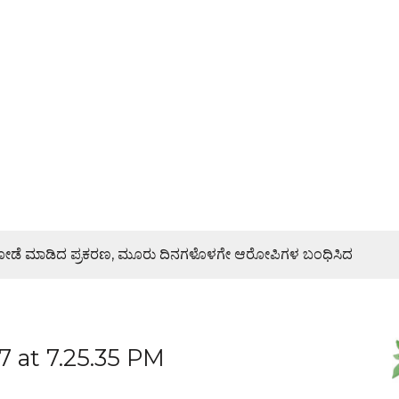
ಿ ದರೋಡೆ ಮಾಡಿದ ಪ್ರಕರಣ, ಮೂರು ದಿನಗಳೊಳಗೇ ಆರೋಪಿಗಳ ಬಂಧಿಸಿದ
ರಣೆ, ಯುವ ಮೋರ್ಚಾ ಮನವಿಯಲ್ಲೇನಿದೆ?
 at 7.25.35 PM
ಜೇಶ್ ನಾಯ್ಕ್ ಸಾಂತ್ವನ
 ಜಾಥಾ, ಕಲ್ಲಡ್ಕದಲ್ಲಿ ಸಭೆ – DETAILS