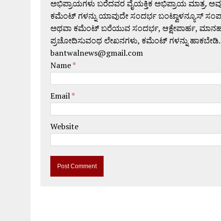
ಅಭಿಪ್ರಾಯಗಳು ಬರೆದವರ ವೈಯಕ್ತಿಕ ಅಭಿಪ್ರಾಯ ಮಾತ್ರ. ಅವು
ಕಮೆಂಟ್ ಗಳನ್ನು ಯಾವುದೇ ಸಂದರ್ಭ ಬಂಟ್ವಾಳನ್ಯೂಸ್ ಸಂ
ಅಥವಾ ಕಮೆಂಟ್ ಬರೆಯುವ ಸಂದರ್ಭ, ಆಕ್ಷೇಪಾರ್ಹ, ಮಾನಹಾನಿಕರ,
ಪ್ರಚೋದಿಸುವಂಥ ಲೇಖನಗಳು, ಕಮೆಂಟ್ ಗಳನ್ನು ಹಾಕಬೇಡಿ.
bantwalnews@gmail.com
Name
*
Email
*
Website
A
l
t
e