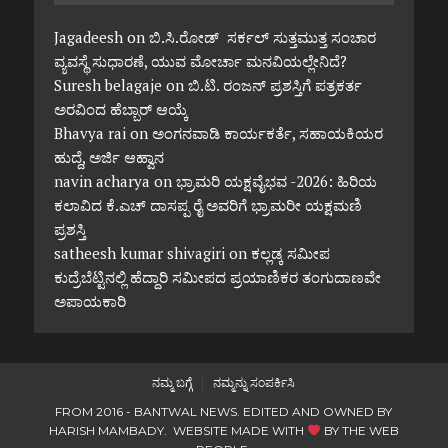
Jagadeesh
on
ಬಿ.ಸಿ.ರೋಡ್ ಸರ್ಕಲ್ ಸುತ್ತಮುತ್ತ ಸಂಚಾರ
ವ್ಯವಸ್ಥೆ ಸುಧಾರಣೆ, ಯುವ ಮೋರ್ಚಾ ಮನವಿಯಲ್ಲೇನಿದೆ?
Suresh belagaje
on
ಬಿ.ಟಿ. ರಂಜನ್ ಪ್ರಶಸ್ತಿಗೆ ಪತ್ರಕರ್ತ
ಅರವಿಂದ ಹೆಬ್ಬಾರ್ ಆಯ್ಕೆ
Bhavya rai
on
ಅಂಗನವಾಡಿ ಕಾರ್ಯಕರ್ತೆ, ಸಹಾಯಕಿಯರ
ಹುದ್ದೆ, ಅರ್ಜಿ ಆಹ್ವಾನ
navin acharya
on
ಭ್ರಾಮರಿ ಯಕ್ಷವೈಭವ -2026: ಹಿರಿಯ
ಕಲಾವಿದ ಕೆ.ಎಚ್ ದಾಸಪ್ಪ ರೈ ಅವರಿಗೆ ಭ್ರಾಮರೀ ಯಕ್ಷಮಣಿ
ಪ್ರಶಸ್ತಿ
satheesh kumar shivagiri
on
ಕಲ್ಲಡ್ಕ ಸಮೀಪ
ಕುದ್ರೆಬೆಟ್ಟಿನಲ್ಲಿ ಹೆದ್ದಾರಿ ಸಮೀಪದ ಪ್ರಯಾಣಿಕರ ತಂಗುದಾಣವೇ
ಅಪಾಯಕಾರಿ
ನಮ್ಮ ಬಗ್ಗೆ
ನಮ್ಮನ್ನು ಸಂಪರ್ಕಿಸಿ
FROM 2016 - BANTWAL NEWS. EDITED AND OWNED BY
HARISH MAMBADY. WEBSITE MADE WITH
BY
THE WEB