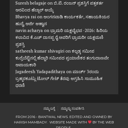
Suresh belagaje
on
ಬಿ.ಟಿ. ರಂಜನ್ ಪ್ರಶಸ್ತಿಗೆ ಪತ್ರಕರ್ತ
ಅರವಿಂದ ಹೆಬ್ಬಾರ್ ಆಯ್ಕೆ
Bhavya rai
on
ಅಂಗನವಾಡಿ ಕಾರ್ಯಕರ್ತೆ, ಸಹಾಯಕಿಯರ
ಹುದ್ದೆ, ಅರ್ಜಿ ಆಹ್ವಾನ
navin acharya
on
ಭ್ರಾಮರಿ ಯಕ್ಷವೈಭವ -2026: ಹಿರಿಯ
ಕಲಾವಿದ ಕೆ.ಎಚ್ ದಾಸಪ್ಪ ರೈ ಅವರಿಗೆ ಭ್ರಾಮರೀ ಯಕ್ಷಮಣಿ
ಪ್ರಶಸ್ತಿ
satheesh kumar shivagiri
on
ಕಲ್ಲಡ್ಕ ಸಮೀಪ
ಕುದ್ರೆಬೆಟ್ಟಿನಲ್ಲಿ ಹೆದ್ದಾರಿ ಸಮೀಪದ ಪ್ರಯಾಣಿಕರ ತಂಗುದಾಣವೇ
ಅಪಾಯಕಾರಿ
Jagadeesh Yadapadithaya
on
ಮಾರ್ಚ್ 3ರಂದು
ಬ್ರಹ್ಮರಕೂಟ್ಲು ಟೋಲ್ ಗೇಟ್ ತೆರವು ಆಗ್ರಹಿಸಿ ಸಾಮೂಹಿಕ
ಧರಣಿ
ನಮ್ಮ ಬಗ್ಗೆ
ನಮ್ಮನ್ನು ಸಂಪರ್ಕಿಸಿ
FROM 2016 - BANTWAL NEWS. EDITED AND OWNED BY
HARISH MAMBADY. WEBSITE MADE WITH
BY
THE WEB
PEOPLE
.