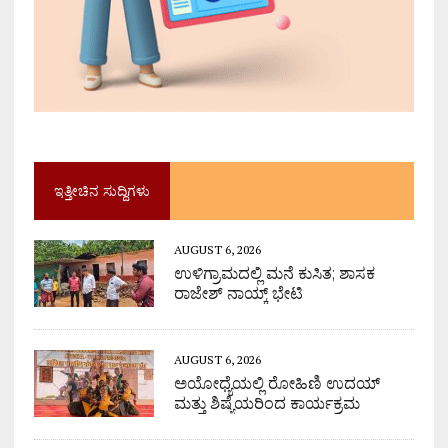
ಇತ್ತೀಚಿನ ಸುದ್ದಿಗಳು
AUGUST 6, 2026
ಉಳಿಗ್ರಾಮದಲ್ಲಿ ಮನೆ ಕುಸಿತ; ಶಾಸಕ
ರಾಜೇಶ್ ನಾಯ್ಕ್ ಭೇಟಿ
AUGUST 6, 2026
ಅಯೋಧ್ಯೆಯಲ್ಲಿ ರೋಹಿಣಿ ಉದಯ್
ಮತ್ತು ಶಿಷ್ಯೆಯರಿಂದ ಕಾರ್ಯಕ್ರಮ