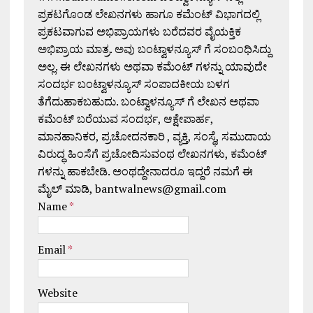
ಪ್ರಕಟಗೊಂಡ ಲೇಖನಗಳು ಹಾಗೂ ಕಮೆಂಟ್ ವಿಭಾಗದಲ್ಲಿ
ಪ್ರಕಟವಾಗುವ ಅಭಿಪ್ರಾಯಗಳು ಬರೆದವರ ವೈಯಕ್ತಿಕ
ಅಭಿಪ್ರಾಯ ಮಾತ್ರ. ಅವು ಬಂಟ್ವಾಳನ್ಯೂಸ್ ಗೆ ಸಂಬಂಧಿಸಿದ್ದು
ಅಲ್ಲ. ಈ ಲೇಖನಗಳು ಅಥವಾ ಕಮೆಂಟ್ ಗಳನ್ನು ಯಾವುದೇ
ಸಂದರ್ಭ ಬಂಟ್ವಾಳನ್ಯೂಸ್ ಸಂಪಾದಕೀಯ ಬಳಗ
ತೆಗೆದುಹಾಕಬಹುದು. ಬಂಟ್ವಾಳನ್ಯೂಸ್ ಗೆ ಲೇಖನ ಅಥವಾ
ಕಮೆಂಟ್ ಬರೆಯುವ ಸಂದರ್ಭ, ಆಕ್ಷೇಪಾರ್ಹ,
ಮಾನಹಾನಿಕರ, ಪ್ರಚೋದನಕಾರಿ , ವ್ಯಕ್ತಿ, ಸಂಸ್ಥೆ, ಸಮುದಾಯ
ವಿರುದ್ಧ ಹಿಂಸೆಗೆ ಪ್ರಚೋದಿಸುವಂಥ ಲೇಖನಗಳು, ಕಮೆಂಟ್
ಗಳನ್ನು ಹಾಕಬೇಡಿ. ಅಂಥದ್ದೇನಾದರೂ ಇದ್ದರೆ ನಮಗೆ ಈ
ಮೈಲ್ ಮಾಡಿ, bantwalnews@gmail.com
Name
*
Email
*
Website