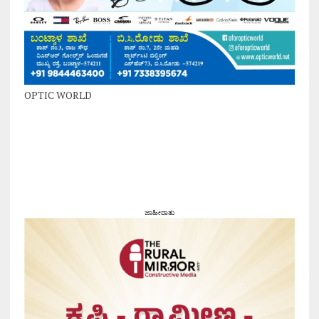
OPTIC WORLD
ಜಾಹೀರಾತು