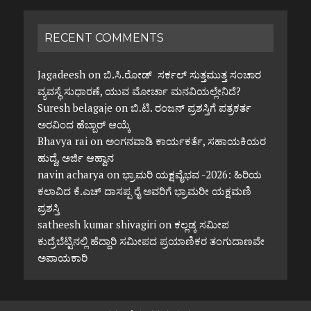
RECENT COMMENTS
Jagadeesh
on
ಬಿ.ಸಿ.ರೋಡ್ ಸರ್ಕಲ್ ಸುತ್ತಮುತ್ತ ಸಂಚಾರ
ವ್ಯವಸ್ಥೆ ಸುಧಾರಣೆ, ಯುವ ಮೋರ್ಚಾ ಮನವಿಯಲ್ಲೇನಿದೆ?
Suresh belagaje
on
ಬಿ.ಟಿ. ರಂಜನ್ ಪ್ರಶಸ್ತಿಗೆ ಪತ್ರಕರ್ತ
ಅರವಿಂದ ಹೆಬ್ಬಾರ್ ಆಯ್ಕೆ
Bhavya rai
on
ಅಂಗನವಾಡಿ ಕಾರ್ಯಕರ್ತೆ, ಸಹಾಯಕಿಯರ
ಹುದ್ದೆ, ಅರ್ಜಿ ಆಹ್ವಾನ
navin acharya
on
ಭ್ರಾಮರಿ ಯಕ್ಷವೈಭವ -2026: ಹಿರಿಯ
ಕಲಾವಿದ ಕೆ.ಎಚ್ ದಾಸಪ್ಪ ರೈ ಅವರಿಗೆ ಭ್ರಾಮರೀ ಯಕ್ಷಮಣಿ
ಪ್ರಶಸ್ತಿ
satheesh kumar shivagiri
on
ಕಲ್ಲಡ್ಕ ಸಮೀಪ
ಕುದ್ರೆಬೆಟ್ಟಿನಲ್ಲಿ ಹೆದ್ದಾರಿ ಸಮೀಪದ ಪ್ರಯಾಣಿಕರ ತಂಗುದಾಣವೇ
ಅಪಾಯಕಾರಿ