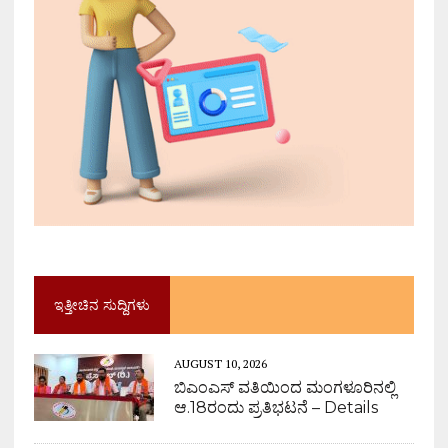
ಇತ್ತೀಚಿನ ಸುದ್ದಿಗಳು
AUGUST 10, 2026
ಬಿಎಂಎಸ್ ವತಿಯಿಂದ ಮಂಗಳೂರಿನಲ್ಲಿ
ಆ.18ರಂದು ಪ್ರತಿಭಟನೆ – Details