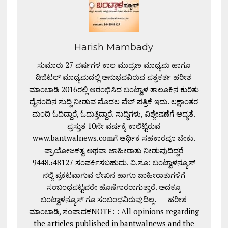
Harish Mambady
ಸುಮಾರು 27 ವರ್ಷಗಳ ಕಾಲ ಮುದ್ರಣ ಮಾಧ್ಯಮ ಹಾಗೂ
ಡಿಜಿಟಲ್ ಮಾಧ್ಯಮದಲ್ಲಿ ಅನುಭವವಿರುವ ಪತ್ರಕರ್ತ ಹರೀಶ
ಮಾಂಬಾಡಿ 2016ರಲ್ಲಿ ಆರಂಭಿಸಿದ ಬಂಟ್ವಾಳ ತಾಲೂಕಿನ ಕುರಿತು
ದೈನಂದಿನ ಸುದ್ದಿ ನೀಡುವ ಮೊದಲ ವೆಬ್ ಪತ್ರಿಕೆ ಇದು. ಲಕ್ಷಾಂತರ
ಮಂದಿ ಓದಿದ್ದಾರೆ, ಓದುತ್ತಿದ್ದಾರೆ. ಸುದ್ದಿಗಳು, ವಿಶ್ಲೇಷಣೆಗೆ ಆದ್ಯತೆ.
ಪ್ರಸ್ತುತ 10ನೇ ವರ್ಷಕ್ಕೆ ಕಾಲಿಟ್ಟಿರುವ
www.bantwalnews.comಗೆ ಆರ್ಥಿಕ ಸಹಕಾರವೂ ಬೇಕು.
ಪ್ರಾಯೋಜಕತ್ವ ಅಥವಾ ಜಾಹೀರಾತು ನೀಡುವುದಿದ್ದರೆ
9448548127 ಸಂಪರ್ಕಿಸಬಹುದು. ವಿ.ಸೂ: ಬಂಟ್ವಾಳನ್ಯೂಸ್
ನಲ್ಲಿ ಪ್ರಕಟವಾಗುವ ಲೇಖನ ಹಾಗೂ ಜಾಹೀರಾತುಗಳಿಗೆ
ಸಂಬಂಧಪಟ್ಟವರೇ ಹೊಣೆಗಾರರಾಗುತ್ತಾರೆ. ಅದಕ್ಕೂ
ಬಂಟ್ವಾಳನ್ಯೂಸ್ ಗೂ ಸಂಬಂಧವಿರುವುದಿಲ್ಲ. --- ಹರೀಶ
ಮಾಂಬಾಡಿ, ಸಂಪಾದಕNOTE: : All opinions regarding
the articles published in bantwalnews and the