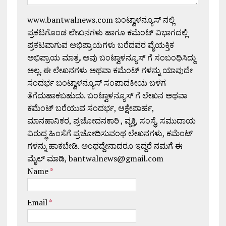
www.bantwalnews.com ಬಂಟ್ವಾಳನ್ಯೂಸ್ ನಲ್ಲಿ
ಪ್ರಕಟಗೊಂಡ ಲೇಖನಗಳು ಹಾಗೂ ಕಮೆಂಟ್ ವಿಭಾಗದಲ್ಲಿ
ಪ್ರಕಟವಾಗುವ ಅಭಿಪ್ರಾಯಗಳು ಬರೆದವರ ವೈಯಕ್ತಿಕ
ಅಭಿಪ್ರಾಯ ಮಾತ್ರ. ಅವು ಬಂಟ್ವಾಳನ್ಯೂಸ್ ಗೆ ಸಂಬಂಧಿಸಿದ್ದು
ಅಲ್ಲ. ಈ ಲೇಖನಗಳು ಅಥವಾ ಕಮೆಂಟ್ ಗಳನ್ನು ಯಾವುದೇ
ಸಂದರ್ಭ ಬಂಟ್ವಾಳನ್ಯೂಸ್ ಸಂಪಾದಕೀಯ ಬಳಗ
ತೆಗೆದುಹಾಕಬಹುದು. ಬಂಟ್ವಾಳನ್ಯೂಸ್ ಗೆ ಲೇಖನ ಅಥವಾ
ಕಮೆಂಟ್ ಬರೆಯುವ ಸಂದರ್ಭ, ಆಕ್ಷೇಪಾರ್ಹ,
ಮಾನಹಾನಿಕರ, ಪ್ರಚೋದನಕಾರಿ , ವ್ಯಕ್ತಿ, ಸಂಸ್ಥೆ, ಸಮುದಾಯ
ವಿರುದ್ಧ ಹಿಂಸೆಗೆ ಪ್ರಚೋದಿಸುವಂಥ ಲೇಖನಗಳು, ಕಮೆಂಟ್
ಗಳನ್ನು ಹಾಕಬೇಡಿ. ಅಂಥದ್ದೇನಾದರೂ ಇದ್ದರೆ ನಮಗೆ ಈ
ಮೈಲ್ ಮಾಡಿ, bantwalnews@gmail.com
Name
*
Email
*