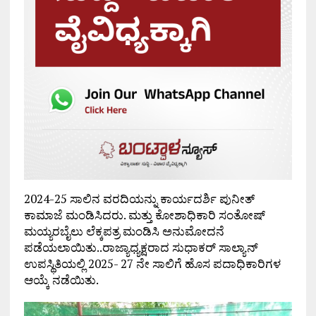
2024-25 ಸಾಲಿನ ವರದಿಯನ್ನು ಕಾರ್ಯದರ್ಶಿ ಪುನೀತ್
ಕಾಮಾಜೆ ಮಂಡಿಸಿದರು. ಮತ್ತು ಕೋಶಾಧಿಕಾರಿ ಸಂತೋಷ್
ಮಯ್ಯರಬೈಲು ಲೆಕ್ಕಪತ್ರ ಮಂಡಿಸಿ ಅನುಮೋದನೆ
ಪಡೆಯಲಾಯಿತು..ರಾಜ್ಯಾಧ್ಯಕ್ಷರಾದ ಸುಧಾಕರ್ ಸಾಲ್ಯಾನ್
ಉಪಸ್ಥಿತಿಯಲ್ಲಿ 2025- 27 ನೇ ಸಾಲಿಗೆ ಹೊಸ ಪದಾಧಿಕಾರಿಗಳ
ಆಯ್ಕೆ ನಡೆಯಿತು.