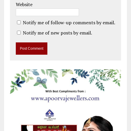
Website
Notify me of follow-up comments by email.
Notify me of new posts by email.
A
l
t
e
r
n
a
t
i
v