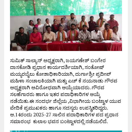
ಸುಮಿತ್ ಸಾಲ್ಯಾನ್ ಅಧ್ಯಕ್ಷರಾಗಿ, ಜಯಗಣೇಶ್ ಬಂಗೇರ
ದಾಸಕೋಡಿ ಪ್ರಧಾನ ಕಾರ್ಯದರ್ಶಿಯಾಗಿ, ಸಂತೋಷ್
ಮಯ್ಯರಬೈಲು ಕೋಶಾಧಿಕಾರಿಯಾಗಿ, ದುರ್ಗಾಶ್ರೀ ಪ್ರದೀಪ್
ಮಹಿಳಾ ಸಂಚಾಲಕಿಯಾಗಿ ಮತ್ತು ಎಚ್ ಕೆ ನಯನಾಡು ಗೌರವ
ಅಧ್ಯಕ್ಷರಾಗಿ ಅವಿರೋಧವಾಗಿ ಆಯ್ಕೆಯಾದರು. ಗೌರವ
ಸಲಹೆಗಾರರು ಹಾಗೂ ಇತರ ಪದಾಧಿಕಾರಿಗಳ ಆಯ್ಕೆ
ನಡೆಯಿತು.ಈ ಸಂದರ್ಭ ಜಿಲ್ಲೆಯ ,ವಿಭಾಗೀಯ ಬಂಟ್ವಾಳ ಯುವ
ವೇದಿಕೆ ಪ್ರಮುಖಕರು ಹಾಗೂ ಸದಸ್ಯರು ಉಪಸ್ಥಿತರಿದ್ದರು.
ಆ.14ರಂದು 2025-27 ಸಾಲಿನ ಪದಾಧಿಕಾರಿಗಳ ಪದ ಪ್ರಧಾನ
ಸಮಾರಂಭ ಕುಲಾಲ ಭವನ ಬಂಟ್ವಾಳದಲ್ಲಿ ನಡೆಯಲಿದೆ.