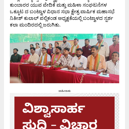
ಕುಂಬಾರರ ಯುವ ವೇದಿಕೆ ಮತ್ತು ಮಹಿಳಾ ಸಂಘಟನೆಗಳ
ಒಕ್ಕೂಟ ದ ಬಂಟ್ವಾಳ ವಿಧಾನ ಸಭಾ ಕ್ಷೇತ್ರ ವಾರ್ಷಿಕ ಮಹಾಸಭೆ
ನಿತೀಶ್ ಕುಲಾಲ್ ಪಲ್ಲಿಕಂಡ ಅಧ್ಯಕ್ಷತೆಯಲ್ಲಿ ಬಂಟ್ವಾಳದ ಸ್ಪರ್ಶ
ಕಲಾ ಮಂದಿರದಲ್ಲಿ ಜರುಗಿತು.
ಜಾಹೀರಾತು