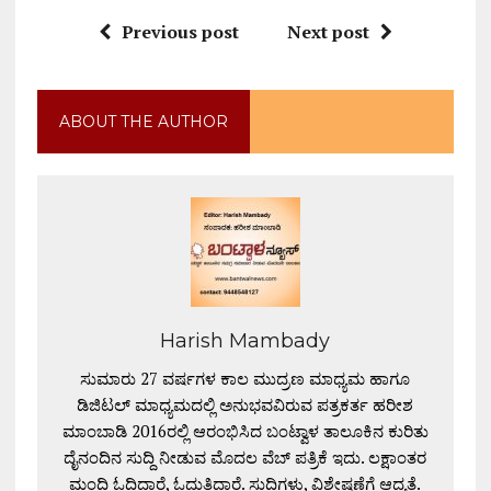
Previous post
Next post
ABOUT THE AUTHOR
Harish Mambady
ಸುಮಾರು 27 ವರ್ಷಗಳ ಕಾಲ ಮುದ್ರಣ ಮಾಧ್ಯಮ ಹಾಗೂ
ಡಿಜಿಟಲ್ ಮಾಧ್ಯಮದಲ್ಲಿ ಅನುಭವವಿರುವ ಪತ್ರಕರ್ತ ಹರೀಶ
ಮಾಂಬಾಡಿ 2016ರಲ್ಲಿ ಆರಂಭಿಸಿದ ಬಂಟ್ವಾಳ ತಾಲೂಕಿನ ಕುರಿತು
ದೈನಂದಿನ ಸುದ್ದಿ ನೀಡುವ ಮೊದಲ ವೆಬ್ ಪತ್ರಿಕೆ ಇದು. ಲಕ್ಷಾಂತರ
ಮಂದಿ ಓದಿದ್ದಾರೆ, ಓದುತ್ತಿದ್ದಾರೆ. ಸುದ್ದಿಗಳು, ವಿಶ್ಲೇಷಣೆಗೆ ಆದ್ಯತೆ.