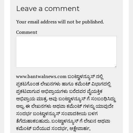
Leave a comment
Your email address will not be published.
Comment
www.bantwalnews.com ಬಂಟ್ವಾಳನ್ಯೂಸ್ ನಲ್ಲಿ
ಪ್ರಕಟಗೊಂಡ ಲೇಖನಗಳು ಹಾಗೂ ಕಮೆಂಟ್ ವಿಭಾಗದಲ್ಲಿ
ಪ್ರಕಟವಾಗುವ ಅಭಿಪ್ರಾಯಗಳು ಬರೆದವರ ವೈಯಕ್ತಿಕ
ಅಭಿಪ್ರಾಯ ಮಾತ್ರ. ಅವು ಬಂಟ್ವಾಳನ್ಯೂಸ್ ಗೆ ಸಂಬಂಧಿಸಿದ್ದು
ಅಲ್ಲ. ಈ ಲೇಖನಗಳು ಅಥವಾ ಕಮೆಂಟ್ ಗಳನ್ನು ಯಾವುದೇ
ಸಂದರ್ಭ ಬಂಟ್ವಾಳನ್ಯೂಸ್ ಸಂಪಾದಕೀಯ ಬಳಗ
ತೆಗೆದುಹಾಕಬಹುದು. ಬಂಟ್ವಾಳನ್ಯೂಸ್ ಗೆ ಲೇಖನ ಅಥವಾ
ಕಮೆಂಟ್ ಬರೆಯುವ ಸಂದರ್ಭ, ಆಕ್ಷೇಪಾರ್ಹ,