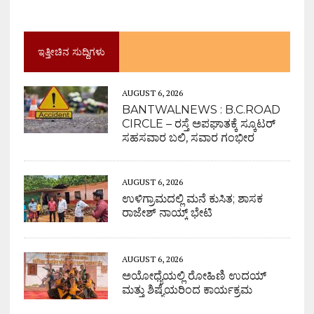
ಇತ್ತೀಚಿನ ಸುದ್ದಿಗಳು
AUGUST 6, 2026
BANTWALNEWS : B.C.ROAD
CIRCLE – ರಸ್ತೆ ಅಪಘಾತಕ್ಕೆ ಸ್ಕೂಟರ್
ಸಹಸವಾರ ಬಲಿ, ಸವಾರ ಗಂಭೀರ
AUGUST 6, 2026
ಉಳಿಗ್ರಾಮದಲ್ಲಿ ಮನೆ ಕುಸಿತ; ಶಾಸಕ
ರಾಜೇಶ್ ನಾಯ್ಕ್ ಭೇಟಿ
AUGUST 6, 2026
ಅಯೋಧ್ಯೆಯಲ್ಲಿ ರೋಹಿಣಿ ಉದಯ್
ಮತ್ತು ಶಿಷ್ಯೆಯರಿಂದ ಕಾರ್ಯಕ್ರಮ