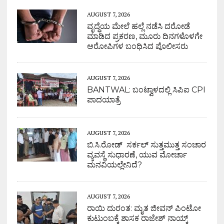
AUGUST 7, 2026
ವೃದ್ಧೆಯ ಮೇಲೆ ಹಲ್ಲೆ ನಡೆಸಿ ದರೋಡೆ
ಮಾಡಿದ ಪ್ರಕರಣ, ಮೂರು ದಿನಗಳೊಳಗೇ
ಆರೋಪಿಗಳ ಬಂಧಿಸಿದ ಪೊಲೀಸರು
AUGUST 7, 2026
BANTWAL: ಬಂಟ್ವಾಳದಲ್ಲಿ ಸಿಪಿಐ CPI
ಪಾದಯಾತ್ರೆ
AUGUST 7, 2026
ಬಿ.ಸಿ.ರೋಡ್ ಸರ್ಕಲ್ ಸುತ್ತಮುತ್ತ ಸಂಚಾರ
ವ್ಯವಸ್ಥೆ ಸುಧಾರಣೆ, ಯುವ ಮೋರ್ಚಾ
ಮನವಿಯಲ್ಲೇನಿದೆ?
AUGUST 7, 2026
ರಾಯಿ ದುರಂತ: ಮೃತ ಜೀವನ್ ಪಿಂಟೋ
ಕುಟುಂಬಕ್ಕೆ ಶಾಸಕ ರಾಜೇಶ್ ನಾಯ್ಕ್