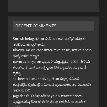
RECENT COMMENTS
Suresh belagaje
on
ಬಿ.ಟಿ. ರಂಜನ್ ಪ್ರಶಸ್ತಿಗೆ ಪತ್ರಕರ್ತ
ಅರವಿಂದ ಹೆಬ್ಬಾರ್ ಆಯ್ಕೆ
Bhavya rai
on
ಅಂಗನವಾಡಿ ಕಾರ್ಯಕರ್ತೆ, ಸಹಾಯಕಿಯರ
ಹುದ್ದೆ, ಅರ್ಜಿ ಆಹ್ವಾನ
navin acharya
on
ಭ್ರಾಮರಿ ಯಕ್ಷವೈಭವ -2026: ಹಿರಿಯ
ಕಲಾವಿದ ಕೆ.ಎಚ್ ದಾಸಪ್ಪ ರೈ ಅವರಿಗೆ ಭ್ರಾಮರೀ ಯಕ್ಷಮಣಿ
ಪ್ರಶಸ್ತಿ
satheesh kumar shivagiri
on
ಕಲ್ಲಡ್ಕ ಸಮೀಪ
ಕುದ್ರೆಬೆಟ್ಟಿನಲ್ಲಿ ಹೆದ್ದಾರಿ ಸಮೀಪದ ಪ್ರಯಾಣಿಕರ ತಂಗುದಾಣವೇ
ಅಪಾಯಕಾರಿ
Jagadeesh Yadapadithaya
on
ಮಾರ್ಚ್ 3ರಂದು
ಬ್ರಹ್ಮರಕೂಟ್ಲು ಟೋಲ್ ಗೇಟ್ ತೆರವು ಆಗ್ರಹಿಸಿ ಸಾಮೂಹಿಕ