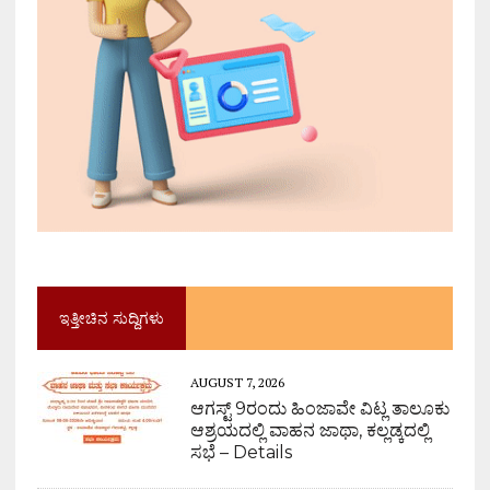
ಇತ್ತೀಚಿನ ಸುದ್ದಿಗಳು
AUGUST 7, 2026
ಆಗಸ್ಟ್ 9ರಂದು ಹಿಂಜಾವೇ ವಿಟ್ಲ ತಾಲೂಕು
ಆಶ್ರಯದಲ್ಲಿ ವಾಹನ ಜಾಥಾ, ಕಲ್ಲಡ್ಕದಲ್ಲಿ
ಸಭೆ – Details