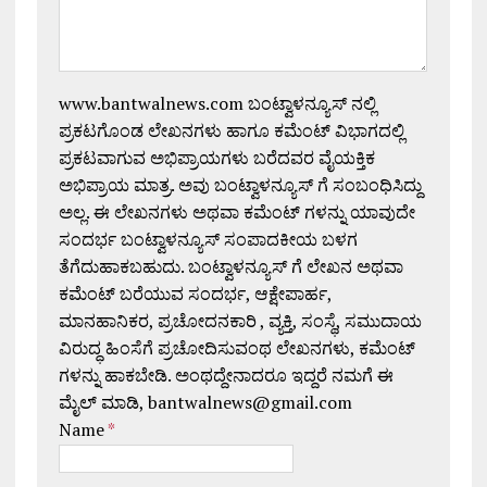
www.bantwalnews.com ಬಂಟ್ವಾಳನ್ಯೂಸ್ ನಲ್ಲಿ
ಪ್ರಕಟಗೊಂಡ ಲೇಖನಗಳು ಹಾಗೂ ಕಮೆಂಟ್ ವಿಭಾಗದಲ್ಲಿ
ಪ್ರಕಟವಾಗುವ ಅಭಿಪ್ರಾಯಗಳು ಬರೆದವರ ವೈಯಕ್ತಿಕ
ಅಭಿಪ್ರಾಯ ಮಾತ್ರ. ಅವು ಬಂಟ್ವಾಳನ್ಯೂಸ್ ಗೆ ಸಂಬಂಧಿಸಿದ್ದು
ಅಲ್ಲ. ಈ ಲೇಖನಗಳು ಅಥವಾ ಕಮೆಂಟ್ ಗಳನ್ನು ಯಾವುದೇ
ಸಂದರ್ಭ ಬಂಟ್ವಾಳನ್ಯೂಸ್ ಸಂಪಾದಕೀಯ ಬಳಗ
ತೆಗೆದುಹಾಕಬಹುದು. ಬಂಟ್ವಾಳನ್ಯೂಸ್ ಗೆ ಲೇಖನ ಅಥವಾ
ಕಮೆಂಟ್ ಬರೆಯುವ ಸಂದರ್ಭ, ಆಕ್ಷೇಪಾರ್ಹ,
ಮಾನಹಾನಿಕರ, ಪ್ರಚೋದನಕಾರಿ , ವ್ಯಕ್ತಿ, ಸಂಸ್ಥೆ, ಸಮುದಾಯ
ವಿರುದ್ಧ ಹಿಂಸೆಗೆ ಪ್ರಚೋದಿಸುವಂಥ ಲೇಖನಗಳು, ಕಮೆಂಟ್
ಗಳನ್ನು ಹಾಕಬೇಡಿ. ಅಂಥದ್ದೇನಾದರೂ ಇದ್ದರೆ ನಮಗೆ ಈ
ಮೈಲ್ ಮಾಡಿ, bantwalnews@gmail.com
Name
*