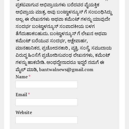
ಪ್ರಕಟವಾಗುವ ಅಭಿಪ್ರಾಯಗಳು ಬರೆದವರ ವೈಯಕ್ತಿಕ
ಅಭಿಪ್ರಾಯ ಮಾತ್ರ. ಅವು ಬಂಟ್ವಾಳನ್ಯೂಸ್ ಗೆ ಸಂಬಂಧಿಸಿದ್ದು
ಅಲ್ಲ. ಈ ಲೇಖನಗಳು ಅಥವಾ ಕಮೆಂಟ್ ಗಳನ್ನು ಯಾವುದೇ
ಸಂದರ್ಭ ಬಂಟ್ವಾಳನ್ಯೂಸ್ ಸಂಪಾದಕೀಯ ಬಳಗ
ತೆಗೆದುಹಾಕಬಹುದು. ಬಂಟ್ವಾಳನ್ಯೂಸ್ ಗೆ ಲೇಖನ ಅಥವಾ
ಕಮೆಂಟ್ ಬರೆಯುವ ಸಂದರ್ಭ, ಆಕ್ಷೇಪಾರ್ಹ,
ಮಾನಹಾನಿಕರ, ಪ್ರಚೋದನಕಾರಿ , ವ್ಯಕ್ತಿ, ಸಂಸ್ಥೆ, ಸಮುದಾಯ
ವಿರುದ್ಧ ಹಿಂಸೆಗೆ ಪ್ರಚೋದಿಸುವಂಥ ಲೇಖನಗಳು, ಕಮೆಂಟ್
ಗಳನ್ನು ಹಾಕಬೇಡಿ. ಅಂಥದ್ದೇನಾದರೂ ಇದ್ದರೆ ನಮಗೆ ಈ
ಮೈಲ್ ಮಾಡಿ, bantwalnews@gmail.com
Name
*
Email
*
Website