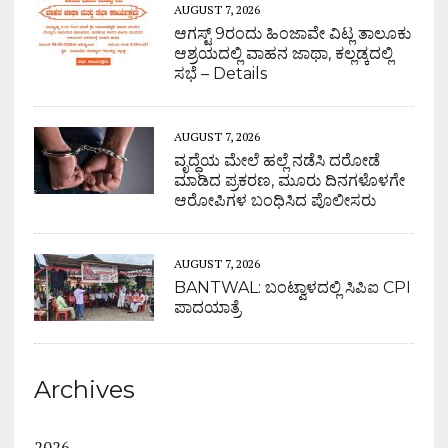
AUGUST 7, 2026
ಆಗಸ್ಟ್ 9ರಂದು ಹಿಂಜಾವೇ ವಿಟ್ಲ ತಾಲೂಕು
ಆಶ್ರಯದಲ್ಲಿ ವಾಹನ ಜಾಥಾ, ಕಲ್ಲಡ್ಕದಲ್ಲಿ
ಸಭೆ – Details
AUGUST 7, 2026
ವೃದ್ಧೆಯ ಮೇಲೆ ಹಲ್ಲೆ ನಡೆಸಿ ದರೋಡೆ
ಮಾಡಿದ ಪ್ರಕರಣ, ಮೂರು ದಿನಗಳೊಳಗೇ
ಆರೋಪಿಗಳ ಬಂಧಿಸಿದ ಪೊಲೀಸರು
AUGUST 7, 2026
BANTWAL: ಬಂಟ್ವಾಳದಲ್ಲಿ ಸಿಪಿಐ CPI
ಪಾದಯಾತ್ರೆ
Archives
2026