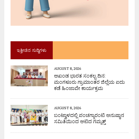
ಇತ್ತೀಚಿನ ಸುದ್ದಿಗಳು
AUGUST 8, 2026
ಅಖಂಡ ಭಾರತ ಸಂಕಲ್ಪ ದಿನ:
ಮಂಗಳೂರು ಗ್ರಾಮಾಂತರ ಜಿಲ್ಲೆಯ ಐದು
ಕಡೆ ಹಿಂಜಾವೇ ಕಾರ್ಯಕ್ರಮ
AUGUST 8, 2026
ಬಂಟ್ವಾಳದಲ್ಲಿ ಪಂಚಗ್ಯಾರಂಟಿ ಅನುಷ್ಠಾನ
ಸಮಿತಿಯಿಂದ ಆಟಿದ ಗಮ್ಮತ್ತ್