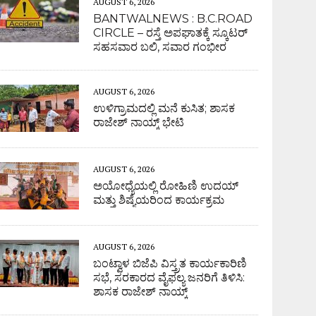
AUGUST 6, 2026
BANTWALNEWS : B.C.ROAD
CIRCLE – ರಸ್ತೆ ಅಪಘಾತಕ್ಕೆ ಸ್ಕೂಟರ್
ಸಹಸವಾರ ಬಲಿ, ಸವಾರ ಗಂಭೀರ
AUGUST 6, 2026
ಉಳಿಗ್ರಾಮದಲ್ಲಿ ಮನೆ ಕುಸಿತ; ಶಾಸಕ
ರಾಜೇಶ್ ನಾಯ್ಕ್ ಭೇಟಿ
AUGUST 6, 2026
ಅಯೋಧ್ಯೆಯಲ್ಲಿ ರೋಹಿಣಿ ಉದಯ್
ಮತ್ತು ಶಿಷ್ಯೆಯರಿಂದ ಕಾರ್ಯಕ್ರಮ
AUGUST 6, 2026
ಬಂಟ್ವಾಳ ಬಿಜೆಪಿ ವಿಸ್ತ್ರತ ಕಾರ್ಯಕಾರಿಣಿ
ಸಭೆ, ಸರಕಾರದ ವೈಫಲ್ಯ ಜನರಿಗೆ ತಿಳಿಸಿ:
ಶಾಸಕ ರಾಜೇಶ್ ನಾಯ್ಕ್