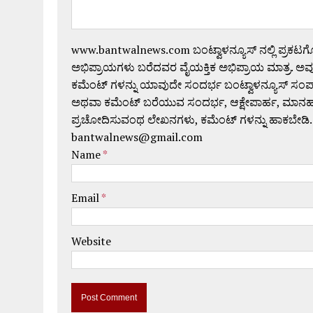
www.bantwalnews.com ಬಂಟ್ವಾಳನ್ಯೂಸ್ ನಲ್ಲಿ ಪ್ರಕಟ
ಅಭಿಪ್ರಾಯಗಳು ಬರೆದವರ ವೈಯಕ್ತಿಕ ಅಭಿಪ್ರಾಯ ಮಾತ್ರ. ಅವು
ಕಮೆಂಟ್ ಗಳನ್ನು ಯಾವುದೇ ಸಂದರ್ಭ ಬಂಟ್ವಾಳನ್ಯೂಸ್ ಸಂ
ಅಥವಾ ಕಮೆಂಟ್ ಬರೆಯುವ ಸಂದರ್ಭ, ಆಕ್ಷೇಪಾರ್ಹ, ಮಾನಹಾನಿಕರ,
ಪ್ರಚೋದಿಸುವಂಥ ಲೇಖನಗಳು, ಕಮೆಂಟ್ ಗಳನ್ನು ಹಾಕಬೇಡಿ.
bantwalnews@gmail.com
Name
*
Email
*
Website