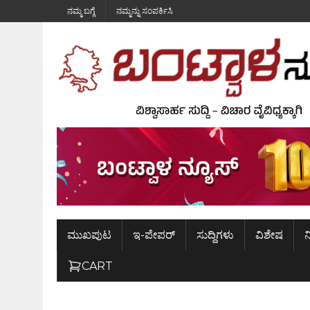
ನಮ್ಮ ಬಗ್ಗೆ
ನಮ್ಮನ್ನು ಸಂಪರ್ಕಿಸಿ
ಮುಖಪುಟ
ಇ-ಪೇಪರ್
ಸುದ್ದಿಗಳು
ವಿಶೇಷ
ನ
CART