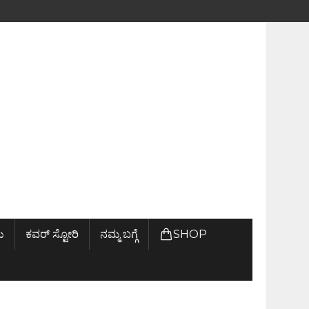
ು
ಕವರ್ ಸ್ಟೋರಿ
ನಮ್ಮ ಬಗ್ಗೆ
SHOP