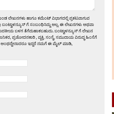
ಗೊಂಡ ಲೇಖನಗಳು ಹಾಗೂ ಕಮೆಂಟ್ ವಿಭಾಗದಲ್ಲಿ ಪ್ರಕಟವಾಗುವ
 ಬಂಟ್ವಾಳನ್ಯೂಸ್ ಗೆ ಸಂಬಂಧಿಸಿದ್ದು ಅಲ್ಲ. ಈ ಲೇಖನಗಳು ಅಥವಾ
ಪಾದಕೀಯ ಬಳಗ ತೆಗೆದುಹಾಕಬಹುದು. ಬಂಟ್ವಾಳನ್ಯೂಸ್ ಗೆ ಲೇಖನ
 ಪ್ರಚೋದನಕಾರಿ , ವ್ಯಕ್ತಿ, ಸಂಸ್ಥೆ, ಸಮುದಾಯ ವಿರುದ್ಧ ಹಿಂಸೆಗೆ
 ಅಂಥದ್ದೇನಾದರೂ ಇದ್ದರೆ ನಮಗೆ ಈ ಮೈಲ್ ಮಾಡಿ,