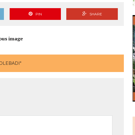
PIN
SHARE
ous image
OLEBADI"