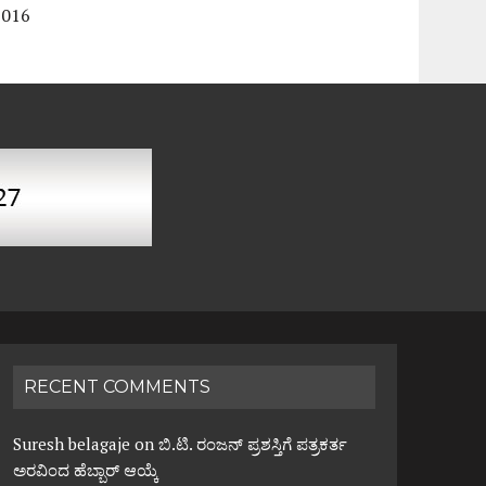
2016
RECENT COMMENTS
Suresh belagaje
on
ಬಿ.ಟಿ. ರಂಜನ್ ಪ್ರಶಸ್ತಿಗೆ ಪತ್ರಕರ್ತ
ಅರವಿಂದ ಹೆಬ್ಬಾರ್ ಆಯ್ಕೆ